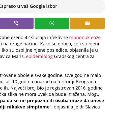
Espreso u vaš Google izbor
zabeleženo 42 slučaja infektivne
mononukleoze
,
 na druge načine. Kako se dobija, koji su njeni
oliko su ozbiljne njene posledice, objasnila je u
lavica Maris,
epidemiolog
Gradskog centra za
istrovane obolele svake godine. Ove godine malo
, ali 10 godina unazad na teritoriji Beograda
lih. Najveći broj bio je registrovan 2016. godine
ička slika ne mora uvek da bude izražena. Mogu
 pa da se ne prepozna ili osoba može da unese
polji nikakve simptome
", objasnila je dr Slavica