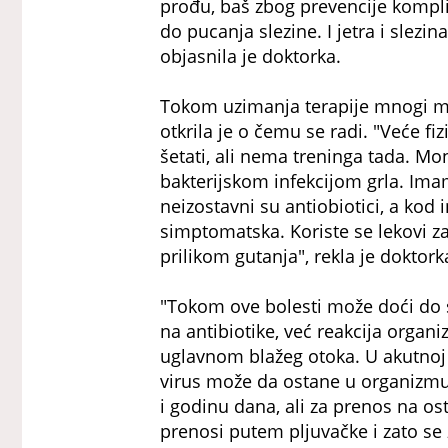
prođu, baš zbog prevencije komplik
do pucanja slezine. I jetra i slezi
objasnila je doktorka.
Tokom uzimanja terapije mnogi misl
otkrila je o čemu se radi. "Veće fi
šetati, ali nema treninga tada.
bakterijskom infekcijom grla. Imamo
neizostavni su antiobiotici, a kod
simptomatska. Koriste se lekovi z
prilikom gutanja", rekla je doktork
"Tokom ove bolesti može doći do st
na antibiotike, već reakcija organ
uglavnom blažeg otoka. U akutnoj fa
virus može da ostane u organizmu 
i godinu dana, ali za prenos na o
prenosi putem pljuvačke i zato se 