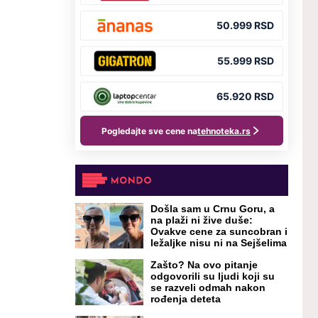
Došla sam u Crnu Goru, a
na plaži ni žive duše:
Ovakve cene za suncobran i
ležaljke nisu ni na Sejšelima
Zašto? Na ovo pitanje
odgovorili su ljudi koji su
se razveli odmah nakon
rođenja deteta