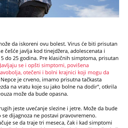
ože da iskoreni ovu bolest. Virus će biti prisutan
 češće javlja kod tinejdžera, adolescenata i
5 do 25 godina. Pre klasičnih simptoma, prisutan
Javljaju se i opšti simptomi, povišena
avobolja, otečeni i bolni krajnici koji mogu da
Nepce je crveno, imamo prisutna tačkasta
ezda na vratu koje su jako bolne na dodir", otkrila
leouza može da bude opasna.
rugih jeste uvećanje slezine i jetre. Može da bude
o se dijagnoza ne postavi pravovremeno.
čuje se da traje tri meseca, čak i kad simptomi