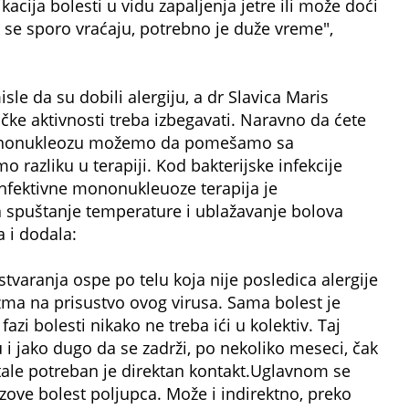
acija bolesti u vidu zapaljenja jetre ili može doći
na se sporo vraćaju, potrebno je duže vreme",
e da su dobili alergiju, a dr Slavica Maris
zičke aktivnosti treba izbegavati. Naravno da ćete
 Mononukleozu možemo da pomešamo sa
 razliku u terapiji. Kod bakterijske infekcije
 infektivne mononukleuoze terapija je
a spuštanje temperature i ublažavanje bolova
a i dodala:
varanja ospe po telu koja nije posledica alergije
izma na prisustvo ovog virusa. Sama bolest je
zi bolesti nikako ne treba ići u kolektiv. Taj
i jako dugo da se zadrži, po nekoliko meseci, čak
stale potreban je direktan kontakt.Uglavnom se
zove bolest poljupca. Može i indirektno, preko