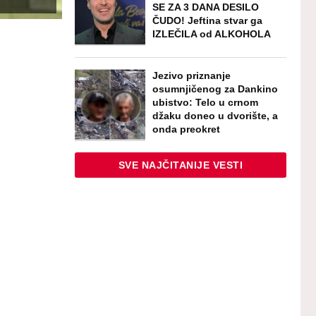
SE ZA 3 DANA DESILO
ČUDO! Jeftina stvar ga
IZLEČILA od ALKOHOLA
Jezivo priznanje
osumnjičenog za Dankino
ubistvo: Telo u crnom
džaku doneo u dvorište, a
onda preokret
SVE NAJČITANIJE VESTI