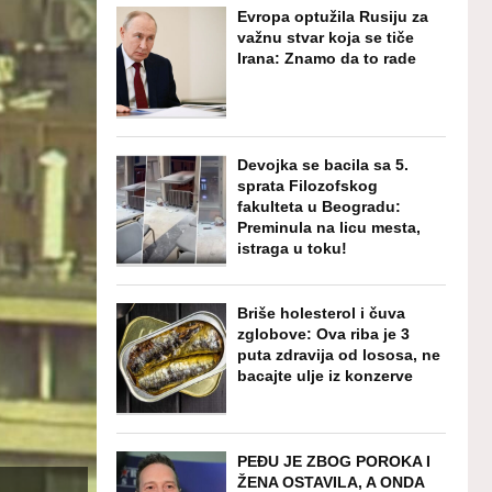
Evropa optužila Rusiju za
važnu stvar koja se tiče
Irana: Znamo da to rade
Devojka se bacila sa 5.
sprata Filozofskog
fakulteta u Beogradu:
Preminula na licu mesta,
istraga u toku!
Briše holesterol i čuva
zglobove: Ova riba je 3
puta zdravija od lososa, ne
bacajte ulje iz konzerve
PEĐU JE ZBOG POROKA I
ŽENA OSTAVILA, A ONDA