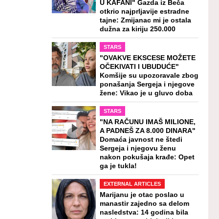
U KAFANI" Gazda iz Beča
otkrio najprljavije estradne
tajne: Zmijanac mi je ostala
dužna za kiriju 250.000
STARS
"OVAKVE EKSCESE MOŽETE
OČEKIVATI I UBUDUĆE"
Komšije su upozoravale zbog
ponašanja Sergeja i njegove
žene: Vikao je u gluvo doba
STARS
"NA RAČUNU IMAŠ MILIONE,
A PADNEŠ ZA 8.000 DINARA"
Domaća javnost ne štedi
Sergeja i njegovu ženu
nakon pokušaja krađe: Opet
ga je tukla!
EXTERNAL ARTICLES
Marijanu je otac poslao u
manastir zajedno sa delom
nasledstva: 14 godina bila