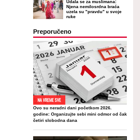
Udala se za muslimana:
Njena nemilosrdna braća
uzela su "pravdu" u svoje
ruke
Preporučeno
NA VREME SVE
Ovo su neradni dani početkom 2026.
godine: Organizujte sebi mini odmor od čak
četiri slobodna dana