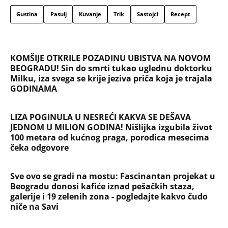
Gustina
Pasulj
Kuvanje
Trik
Sastojci
Recept
KOMŠIJE OTKRILE POZADINU UBISTVA NA NOVOM
BEOGRADU! Sin do smrti tukao uglednu doktorku
Milku, iza svega se krije jeziva priča koja je trajala
GODINAMA
LIZA POGINULA U NESREĆI KAKVA SE DEŠAVA
JEDNOM U MILION GODINA! Nišlijka izgubila život
100 metara od kućnog praga, porodica mesecima
čeka odgovore
Sve ovo se gradi na mostu: Fascinantan projekat u
Beogradu donosi kafiće iznad pešačkih staza,
galerije i 19 zelenih zona - pogledajte kakvo čudo
niče na Savi