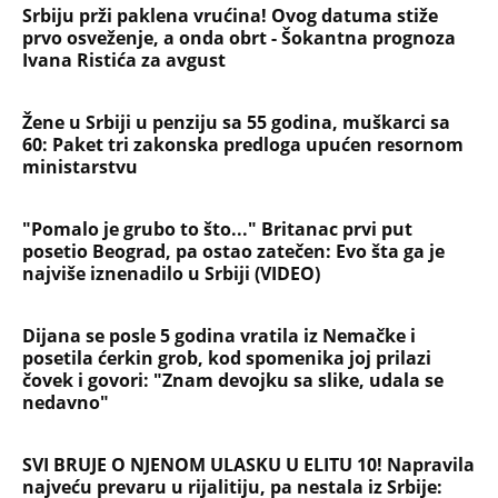
Srbiju prži paklena vrućina! Ovog datuma stiže
prvo osveženje, a onda obrt - Šokantna prognoza
Ivana Ristića za avgust
Žene u Srbiji u penziju sa 55 godina, muškarci sa
60: Paket tri zakonska predloga upućen resornom
ministarstvu
"Pomalo je grubo to što..." Britanac prvi put
posetio Beograd, pa ostao zatečen: Evo šta ga je
najviše iznenadilo u Srbiji (VIDEO)
Dijana se posle 5 godina vratila iz Nemačke i
posetila ćerkin grob, kod spomenika joj prilazi
čovek i govori: "Znam devojku sa slike, udala se
nedavno"
SVI BRUJE O NJENOM ULASKU U ELITU 10! Napravila
najveću prevaru u rijalitiju, pa nestala iz Srbije: