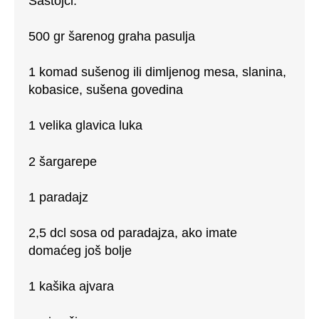
Sastojci:
500 gr šarenog graha pasulja
1 komad sušenog ili dimljenog mesa, slanina,
kobasice, sušena govedina
1 velika glavica luka
2 šargarepe
1 paradajz
2,5 dcl sosa od paradajza, ako imate
domaćeg još bolje
1 kašika ajvara