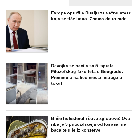
Evropa optužila Rusiju za važnu stvar
koja se tiče Irana: Znamo da to rade
Devojka se bacila sa 5. sprata
Filozofskog fakulteta u Beogradu:
Preminula na licu mesta, istraga u
toku!
Briše holesterol i čuva zglobove: Ova
riba je 3 puta zdravija od lososa, ne
bacajte ulje iz konzerve