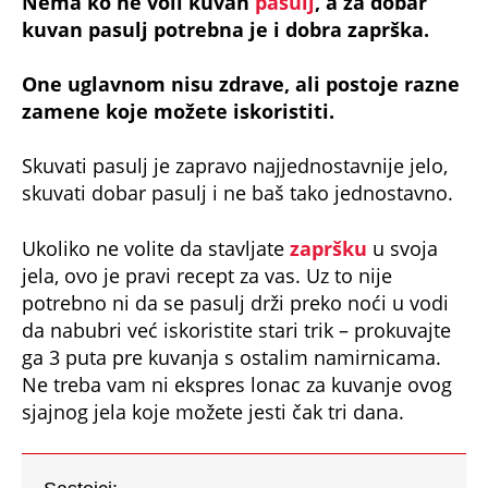
Nema ko ne voli kuvan
pasulj
, a za dobar
kuvan pasulj potrebna je i dobra zaprška.
One uglavnom nisu zdrave, ali postoje razne
zamene koje možete iskoristiti.
Skuvati pasulj je zapravo najjednostavnije jelo,
skuvati dobar pasulj i ne baš tako jednostavno.
Ukoliko ne volite da stavljate
zapršku
u svoja
jela, ovo je pravi recept za vas. Uz to nije
potrebno ni da se pasulj drži preko noći u vodi
da nabubri već iskoristite stari trik – prokuvajte
ga 3 puta pre kuvanja s ostalim namirnicama.
Ne treba vam ni ekspres lonac za kuvanje ovog
sjajnog jela koje možete jesti čak tri dana.