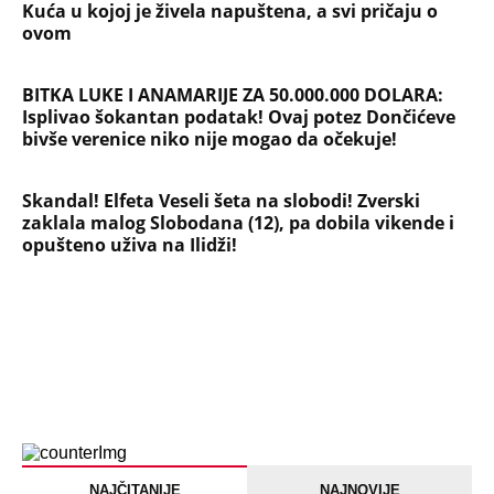
Kuća u kojoj je živela napuštena, a svi pričaju o
ovom
BITKA LUKE I ANAMARIJE ZA 50.000.000 DOLARA:
Isplivao šokantan podatak! Ovaj potez Dončićeve
bivše verenice niko nije mogao da očekuje!
Skandal! Elfeta Veseli šeta na slobodi! Zverski
zaklala malog Slobodana (12), pa dobila vikende i
opušteno uživa na Ilidži!
NAJČITANIJE
NAJNOVIJE