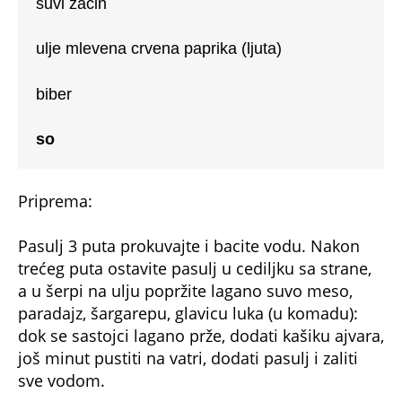
suvi začin
ulje mlevena crvena paprika (ljuta)
biber
so
Priprema:
Pasulj 3 puta prokuvajte i bacite vodu. Nakon
trećeg puta ostavite pasulj u cediljku sa strane,
a u šerpi na ulju popržite lagano suvo meso,
paradajz, šargarepu, glavicu luka (u komadu):
dok se sastojci lagano prže, dodati kašiku ajvara,
još minut pustiti na vatri, dodati pasulj i zaliti
sve vodom.