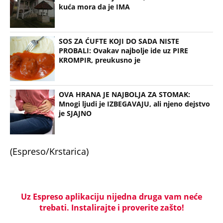
kuća mora da je IMA
SOS ZA ĆUFTE KOJI DO SADA NISTE
PROBALI: Ovakav najbolje ide uz PIRE
KROMPIR, preukusno je
OVA HRANA JE NAJBOLJA ZA STOMAK:
Mnogi ljudi je IZBEGAVAJU, ali njeno dejstvo
je SJAJNO
(Espreso/Krstarica)
Uz Espreso aplikaciju nijedna druga vam neće
trebati. Instalirajte i proverite zašto!