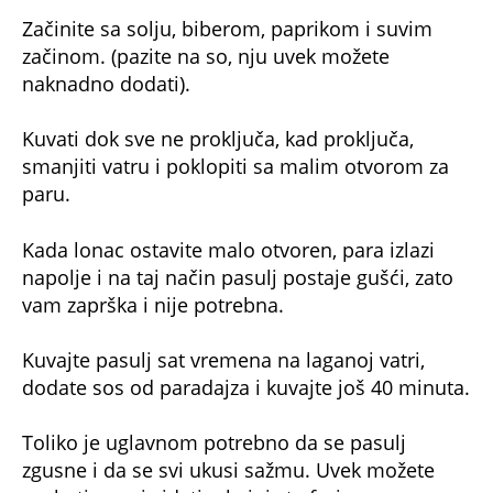
Začinite sa solju, biberom, paprikom i suvim
začinom. (pazite na so, nju uvek možete
naknadno dodati).
Kuvati dok sve ne proključa, kad proključa,
smanjiti vatru i poklopiti sa malim otvorom za
paru.
Kada lonac ostavite malo otvoren, para izlazi
napolje i na taj način pasulj postaje gušći, zato
vam zaprška i nije potrebna.
Kuvajte pasulj sat vremena na laganoj vatri,
dodate sos od paradajza i kuvajte još 40 minuta.
Toliko je uglavnom potrebno da se pasulj
zgusne i da se svi ukusi sažmu. Uvek možete