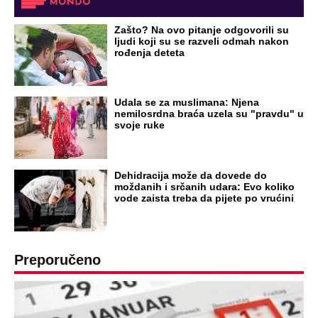
Zašto? Na ovo pitanje odgovorili su
ljudi koji su se razveli odmah nakon
rođenja deteta
Udala se za muslimana: Njena
nemilosrdna braća uzela su "pravdu" u
svoje ruke
Dehidracija može da dovede do
moždanih i srčanih udara: Evo koliko
vode zaista treba da pijete po vrućini
Preporučeno