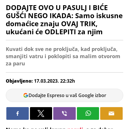
DODAJTE OVO U PASULJ I BIĆE
GUŠĆI NEGO IKADA: Samo iskusne
domaćice znaju OVAJ TRIK,
ukućani će ODLEPITI za njim
Kuvati dok sve ne proključa, kad proključa,
smanjiti vatru i poklopiti sa malim otvorom
za paru
Objavljeno:
17.03.2023. 22:32h
Milica
Dodajte Espreso u vaš Google izbor
Tomic