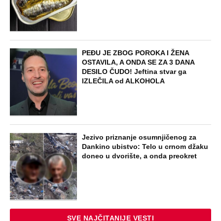
PEĐU JE ZBOG POROKA I ŽENA
OSTAVILA, A ONDA SE ZA 3 DANA
DESILO ČUDO! Jeftina stvar ga
IZLEČILA od ALKOHOLA
Jezivo priznanje osumnjičenog za
Dankino ubistvo: Telo u crnom džaku
doneo u dvorište, a onda preokret
SVE NAJČITANIJE VESTI