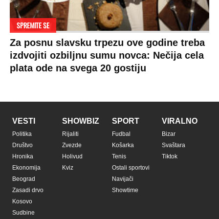
SPREMITE SE
Za posnu slavsku trpezu ove godine treba
izdvojiti ozbiljnu sumu novca: Nečija cela
plata ode na svega 20 gostiju
VESTI
SHOWBIZ
SPORT
VIRALNO
Politika
Rijaliti
Fudbal
Bizar
Društvo
Zvezde
Košarka
Svaštara
Hronika
Holivud
Tenis
Tiktok
Ekonomija
Kviz
Ostali sportovi
Beograd
Navijači
Zasadi drvo
Showtime
Kosovo
Sudbine