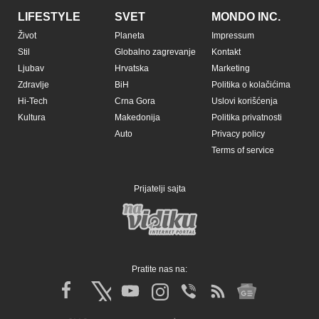
LIFESTYLE
SVET
MONDO INC.
Život
Planeta
Impressum
Stil
Globalno zagrevanje
Kontakt
Ljubav
Hrvatska
Marketing
Zdravlje
BiH
Politika o kolačićima
Hi-Tech
Crna Gora
Uslovi korišćenja
Kultura
Makedonija
Politika privatnosti
Auto
Privacy policy
Terms of service
Prijatelji sajta
Pratite nas na: