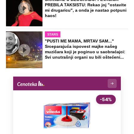
PREBILA TAKSISTU: Rekao joj "ostavite
mi drugaricu", a onda je nastao potpuni
haos!
STARS
"PUSTI ME MAMA, MRTAV SAM..."
Srceparajuća ispovest majke našeg
muzičara koji je poginuo u saobraćajci:
Svi unutrašnji organi su bili oštećeni...