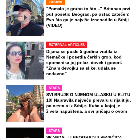
ZABAVA
"Pomalo je grubo to što..." Britanac prvi
put posetio Beograd, pa ostao zatečen:
Evo šta ga je najviše iznenadilo u Srbiji
(VIDEO)
EXTERNAL ARTICLES
Dijana se posle 5 godina vratila iz
Nemačke i posetila ćerkin grob, kod
spomenika joj prilazi čovek i govori:
"Znam devojku sa slike, udala se
nedavno"
STARS
SVI BRUJE O NJENOM ULASKU U ELITU
10! Napravila najveću prevaru u rijalitiju,
pa nestala iz Srbije: Kuća u kojoj je
živela napuštena, a svi pričaju o ovom
STARS
SKANDAL U BEOGRADU! PEVAČICA