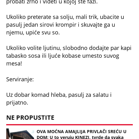
probati zrno i videti u kojoj ste fazi.
Ukoliko preterate sa solju, mali trik, ubacite u
pasulj jedan sirovi krompir i skuvajte ga u
njemu, upiće svu so.
Ukoliko volite ljutinu, slobodno dodajte par kapi
tabasko sosa ili ljuće kobase umesto suvog
mesa!
Serviranje:
Uz dobar komad hleba, pasulj za salatu i
prijatno.
NE PROPUSTITE
OVA MOĆNA AMAJLIJA PRIVLAČI SREĆU U
DOM: U to veruju KINEZI, tvrde da svaka