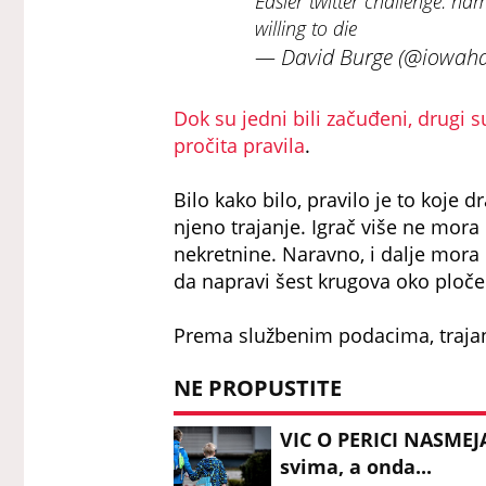
Easier twitter challenge: nam
willing to die
— David Burge (@iowah
Dok su jedni bili začuđeni, drugi s
pročita pravila
.
Bilo kako bilo, pravilo je to koje
njeno trajanje. Igrač više ne mora
nekretnine. Naravno, i dalje mora
da napravi šest krugova oko ploče 
Prema službenim podacima, trajanj
NE PROPUSTITE
VIC O PERICI NASMEJA
svima, a onda...