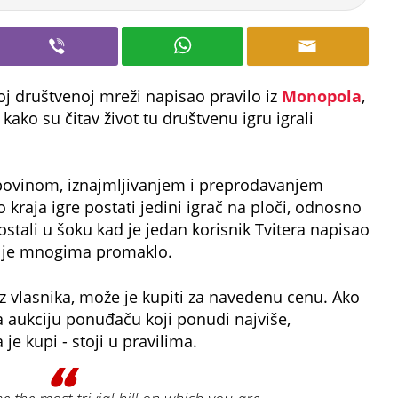
toj društvenoj mreži napisao pravilo iz
Monopola
,
kako su čitav život tu društvenu igru igrali
kupovinom, iznajmljivanjem i preprodavanjem
o kraja igre postati jedini igrač na ploči, odnosno
ostali u šoku kad je jedan korisnik Tvitera napisao
e je mnogima promaklo.
z vlasnika, može je kupiti za navedenu cenu. Ako
a aukciju ponuđaču koji ponudi najviše,
 je kupi - stoji u pravilima.