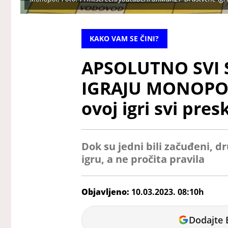
KAKO VAM SE ČINI?
APSOLUTNO SVI 
IGRAJU MONOPOL:
ovoj igri svi pres
Dok su jedni bili začuđeni, d
igru, a ne pročita pravila
Objavljeno:
10.03.2023. 08:10h
Dunja
Dodajte 
Čavić