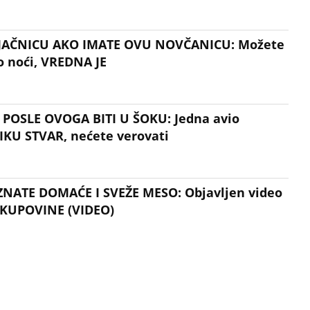
JAČNICU AKO IMATE OVU NOVČANICU: Možete
o noći, VREDNA JE
E POSLE OVOGA BITI U ŠOKU: Jedna avio
IKU STVAR, nećete verovati
NATE DOMAĆE I SVEŽE MESO: Objavljen video
E KUPOVINE (VIDEO)