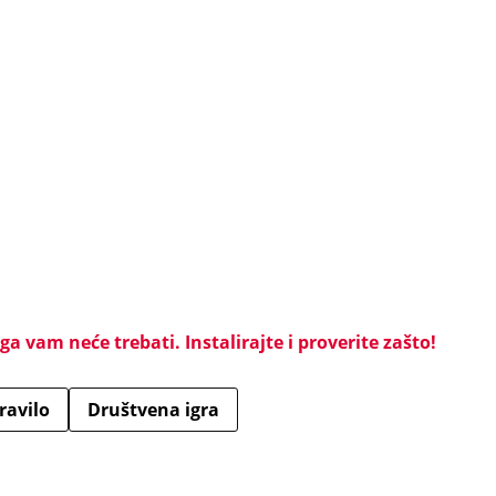
a vam neće trebati. Instalirajte i proverite zašto!
ravilo
Društvena igra