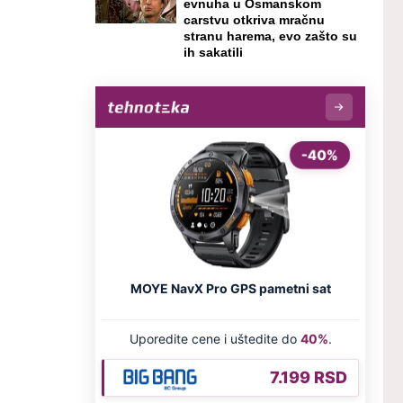
evnuha u Osmanskom
carstvu otkriva mračnu
stranu harema, evo zašto su
ih sakatili