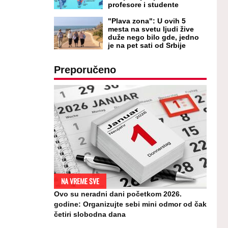
profesore i studente
"Plava zona": U ovih 5
mesta na svetu ljudi žive
duže nego bilo gde, jedno
je na pet sati od Srbije
Preporučeno
NA VREME SVE
Ovo su neradni dani početkom 2026.
godine: Organizujte sebi mini odmor od čak
četiri slobodna dana