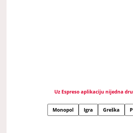
Uz Espreso aplikaciju nijedna drug
Monopol
Igra
Greška
P