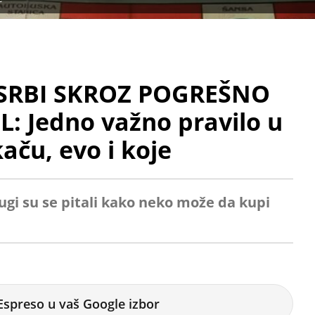
SRBI SKROZ POGREŠNO
 Jedno važno pravilo u
kaču, evo i koje
rugi su se pitali kako neko može da kupi
Espreso u vaš Google izbor