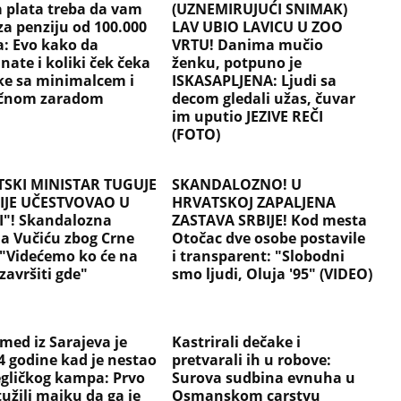
a plata treba da vam
(UZNEMIRUJUĆI SNIMAK)
za penziju od 100.000
LAV UBIO LAVICU U ZOO
a: Evo kako da
VRTU! Danima mučio
nate i koliki ček čeka
ženku, potpuno je
ke sa minimalcem i
ISKASAPLJENA: Ljudi sa
ečnom zaradom
decom gledali užas, čuvar
im uputio JEZIVE REČI
(FOTO)
SKI MINISTAR TUGUJE
SKANDALOZNO! U
IJE UČESTVOVAO U
HRVATSKOJ ZAPALJENA
I"! Skandalozna
ZASTAVA SRBIJE! Kod mesta
ja Vučiću zbog Crne
Otočac dve osobe postavile
 "Videćemo ko će na
i transparent: "Slobodni
završiti gde"
smo ljudi, Oluja '95" (VIDEO)
ed iz Sarajeva je
Kastrirali dečake i
4 godine kad je nestao
pretvarali ih u robove:
begličkog kampa: Prvo
Surova sudbina evnuha u
užili majku da ga je
Osmanskom carstvu