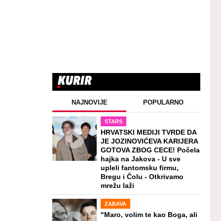
NAJNOVIJE
POPULARNO
STARS
HRVATSKI MEDIJI TVRDE DA
JE JOZINOVIĆEVA KARIJERA
GOTOVA ZBOG CECE! Počela
hajka na Jakova - U sve
upleli fantomsku firmu,
Bregu i Čolu - Otkrivamo
mrežu laži
ZABAVA
"Maro, volim te kao Boga, ali