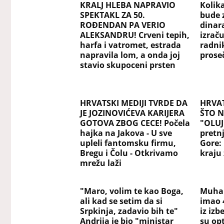
KRALJ HLEBA NAPRAVIO
Kolik
SPEKTAKL ZA 50.
bude 
ROĐENDAN PA VERIO
dinar
ALEKSANDRU! Crveni tepih,
izraču
harfa i vatromet, estrada
radni
napravila lom, a onda joj
pros
stavio skupoceni prsten
HRVATSKI MEDIJI TVRDE DA
HRVAT
JE JOZINOVIĆEVA KARIJERA
ŠTO N
GOTOVA ZBOG CECE! Počela
"OLUJ
hajka na Jakova - U sve
pretn
upleli fantomsku firmu,
Gore:
Bregu i Čolu - Otkrivamo
kraju 
mrežu laži
"Maro, volim te kao Boga,
Muham
ali kad se setim da si
imao 
Srpkinja, zadavio bih te"
iz iz
Andrija je bio "ministar
su opt