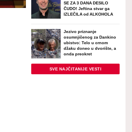
SE ZA 3 DANA DESILO
ČUDO! Jeftina stvar ga
IZLEČILA od ALKOHOLA
Jezivo priznanje
osumnjičenog za Dankino
ubistvo: Telo u crnom
džaku doneo u dvorište, a
onda preokret
SVE NAJČITANIJE VESTI