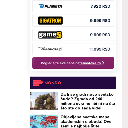
Da li se gradi novo svetsko
čudo? Zgrada od 240
miliona evra ne liči ni na šta
što ste do sada videli
Objavljena svetska mapa
akademskih sloboda: Ove
zemlje najbolje štite