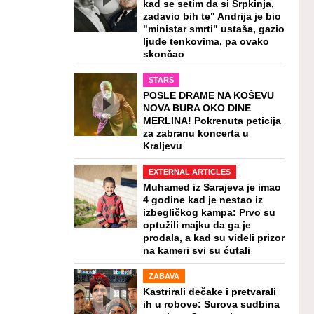
kad se setim da si Srpkinja,
zadavio bih te" Andrija je bio
"ministar smrti" ustaša, gazio
ljude tenkovima, pa ovako
skončao
STARS
POSLE DRAME NA KOŠEVU
NOVA BURA OKO DINE
MERLINA! Pokrenuta peticija
za zabranu koncerta u
Kraljevu
EXTERNAL ARTICLES
Muhamed iz Sarajeva je imao
4 godine kad je nestao iz
izbegličkog kampa: Prvo su
optužili majku da ga je
prodala, a kad su videli prizor
na kameri svi su ćutali
ZABAVA
Kastrirali dečake i pretvarali
ih u robove: Surova sudbina