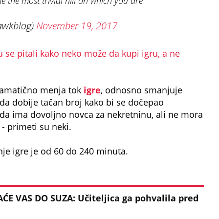
e the most trivial hill on which you are
awkblog)
November 19, 2017
u se pitali kako neko može da kupi igru, a ne
 dramatično menja tok
igre
, odnosno smanjuje
 da dobije tačan broj kako bi se dočepao
 da ima dovoljno novca za nekretninu, ali ne mora
- primeti su neki.
e igre je od 60 do 240 minuta.
ĆE VAS DO SUZA: Učiteljica ga pohvalila pred