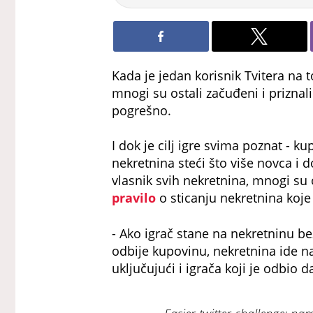
Kada je jedan korisnik Tvitera na 
mnogi su ostali začuđeni i priznali 
pogrešno.
I dok je cilj igre svima poznat - 
nekretnina steći što više novca i d
vlasnik svih nekretnina, mnogi su 
pravilo
o sticanju nekretnina koj
- Ako igrač stane na nekretninu be
odbije kupovinu, nekretnina ide n
uključujući i igrača koji je odbio da