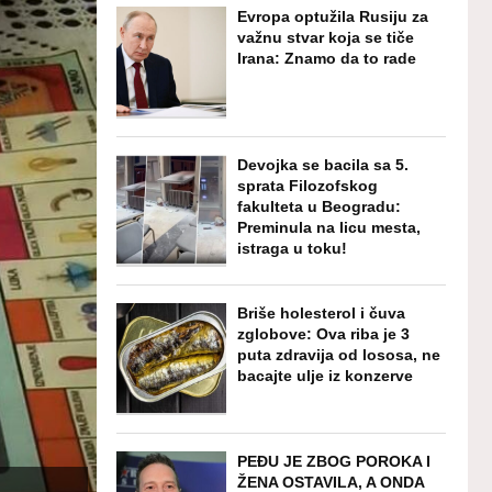
Evropa optužila Rusiju za
važnu stvar koja se tiče
Irana: Znamo da to rade
Devojka se bacila sa 5.
sprata Filozofskog
fakulteta u Beogradu:
Preminula na licu mesta,
istraga u toku!
Briše holesterol i čuva
zglobove: Ova riba je 3
puta zdravija od lososa, ne
bacajte ulje iz konzerve
PEĐU JE ZBOG POROKA I
ŽENA OSTAVILA, A ONDA