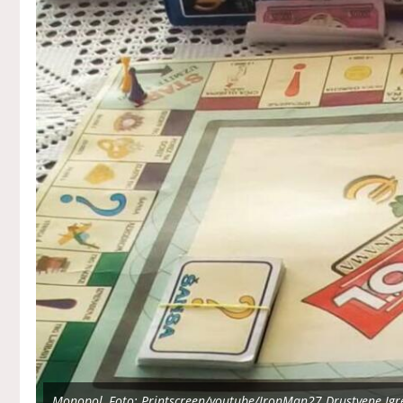
Monopol, Foto: Printscreen/youtube/IronMan27 Drustvene Igr