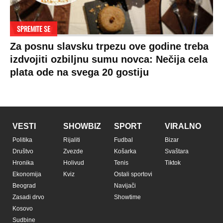
SPREMITE SE
Za posnu slavsku trpezu ove godine treba
izdvojiti ozbiljnu sumu novca: Nečija cela
plata ode na svega 20 gostiju
VESTI
SHOWBIZ
SPORT
VIRALNO
Politika
Rijaliti
Fudbal
Bizar
Društvo
Zvezde
Košarka
Svaštara
Hronika
Holivud
Tenis
Tiktok
Ekonomija
Kviz
Ostali sportovi
Beograd
Navijači
Zasadi drvo
Showtime
Kosovo
Sudbine