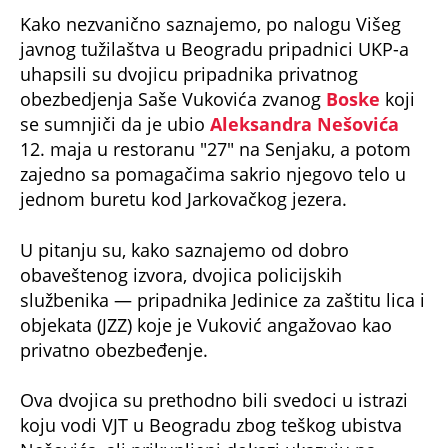
Kako nezvanično saznajemo, po nalogu Višeg
javnog tužilaštva u Beogradu pripadnici UKP-a
uhapsili su dvojicu pripadnika privatnog
obezbedjenja Saše Vukovića zvanog
Boske
koji
se sumnjiči da je ubio
Aleksandra Nešovića
12. maja u restoranu "27" na Senjaku, a potom
zajedno sa pomagačima sakrio njegovo telo u
jednom buretu kod Jarkovačkog jezera.
U pitanju su, kako saznajemo od dobro
obaveštenog izvora, dvojica policijskih
službenika — pripadnika Jedinice za zaštitu lica i
objekata (JZZ) koje je Vuković angažovao kao
privatno obezbeđenje.
Ova dvojica su prethodno bili svedoci u istrazi
koju vodi VJT u Beogradu zbog teškog ubistva