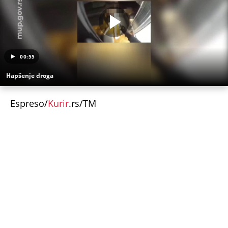
00:55
Hapšenje droga
Espreso/
Kurir
.rs/TM