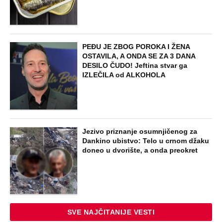
PEĐU JE ZBOG POROKA I ŽENA
OSTAVILA, A ONDA SE ZA 3 DANA
DESILO ČUDO! Jeftina stvar ga
IZLEČILA od ALKOHOLA
Jezivo priznanje osumnjičenog za
Dankino ubistvo: Telo u crnom džaku
doneo u dvorište, a onda preokret
SVE NAJČITANIJE VESTI