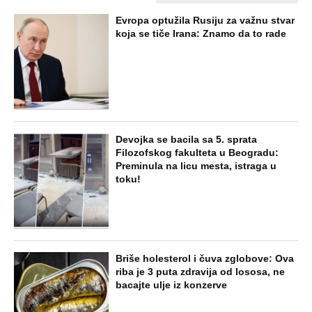
Evropa optužila Rusiju za važnu stvar
koja se tiče Irana: Znamo da to rade
Devojka se bacila sa 5. sprata
Filozofskog fakulteta u Beogradu:
Preminula na licu mesta, istraga u
toku!
Briše holesterol i čuva zglobove: Ova
riba je 3 puta zdravija od lososa, ne
bacajte ulje iz konzerve