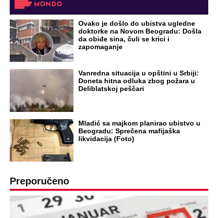
Ovako je došlo do ubistva ugledne
doktorke na Novom Beogradu: Došla
da obiđe sina, čuli se krici i
zapomaganje
Vanredna situacija u opštini u Srbiji:
Doneta hitna odluka zbog požara u
Deliblatskoj peščari
Mladić sa majkom planirao ubistvo u
Beogradu: Sprečena mafijaška
likvidacija (Foto)
Preporučeno