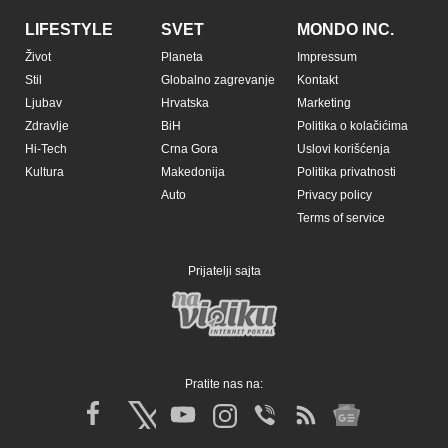
LIFESTYLE
SVET
MONDO INC.
Život
Planeta
Impressum
Stil
Globalno zagrevanje
Kontakt
Ljubav
Hrvatska
Marketing
Zdravlje
BiH
Politika o kolačićima
Hi-Tech
Crna Gora
Uslovi korišćenja
Kultura
Makedonija
Politika privatnosti
Auto
Privacy policy
Terms of service
Prijatelji sajta
Pratite nas na: