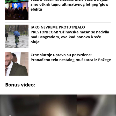
smo otkrili tajnu ultimativnog letnjeg 'glow'
efekta
JAKO NEVREME PROTUTNJALO
PRESTONICOM! 'Džinovska masa' se nadvila
nad Beogradom, evo kad ponovo kreće
oluja!
Crne slutnje upravo su potvrđene:
Pronađeno telo nestalog muškarca iz Požege
Bonus video: