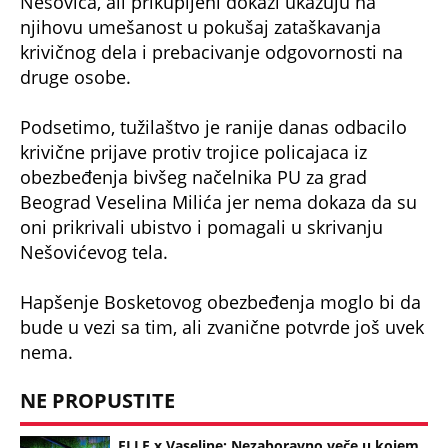
Nešovića, ali prikupljeni dokazi ukazuju na
njihovu umešanost u pokušaj zataškavanja
krivičnog dela i prebacivanje odgovornosti na
druge osobe.
Podsetimo, tužilaštvo je ranije danas odbacilo
krivične prijave protiv trojice policajaca iz
obezbeđenja bivšeg načelnika PU za grad
Beograd Veselina Milića jer nema dokaza da su
oni prikrivali ubistvo i pomagali u skrivanju
Nešovićevog tela.
Hapšenje Bosketovog obezbeđenja moglo bi da
bude u vezi sa tim, ali zvanične potvrde još uvek
nema.
NE PROPUSTITE
ELLE x Vaseline: Nezaboravno veče u kojem