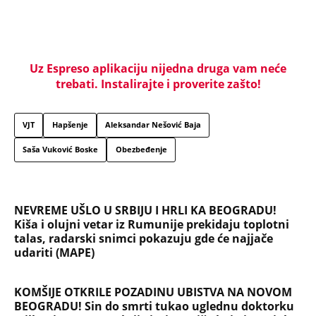
Uz Espreso aplikaciju nijedna druga vam neće
trebati. Instalirajte i proverite zašto!
VJT
Hapšenje
Aleksandar Nešović Baja
Saša Vuković Boske
Obezbeđenje
NEVREME UŠLO U SRBIJU I HRLI KA BEOGRADU!
Kiša i olujni vetar iz Rumunije prekidaju toplotni
talas, radarski snimci pokazuju gde će najjače
udariti (MAPE)
KOMŠIJE OTKRILE POZADINU UBISTVA NA NOVOM
BEOGRADU! Sin do smrti tukao uglednu doktorku