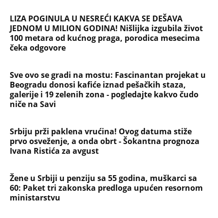
LIZA POGINULA U NESREĆI KAKVA SE DEŠAVA
JEDNOM U MILION GODINA! Nišlijka izgubila život
100 metara od kućnog praga, porodica mesecima
čeka odgovore
Sve ovo se gradi na mostu: Fascinantan projekat u
Beogradu donosi kafiće iznad pešačkih staza,
galerije i 19 zelenih zona - pogledajte kakvo čudo
niče na Savi
Srbiju prži paklena vrućina! Ovog datuma stiže
prvo osveženje, a onda obrt - Šokantna prognoza
Ivana Ristića za avgust
Žene u Srbiji u penziju sa 55 godina, muškarci sa
60: Paket tri zakonska predloga upućen resornom
ministarstvu