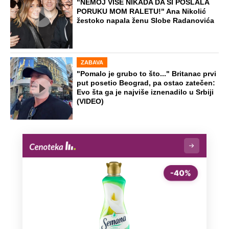
"NEMOJ VIŠE NIKADA DA SI POSLALA
PORUKU MOM RALETU!" Ana Nikolić
žestoko napala ženu Slobe Radanovića
ZABAVA
"Pomalo je grubo to što..." Britanac prvi
put posetio Beograd, pa ostao zatečen:
Evo šta ga je najviše iznenadilo u Srbiji
(VIDEO)