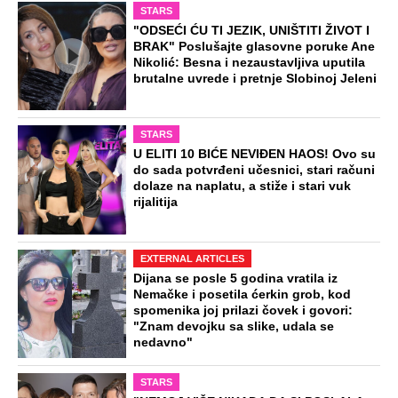
STARS
"ODSEĆI ĆU TI JEZIK, UNIŠTITI ŽIVOT I
BRAK" Poslušajte glasovne poruke Ane
Nikolić: Besna i nezaustavljiva uputila
brutalne uvrede i pretnje Slobinoj Jeleni
STARS
U ELITI 10 BIĆE NEVIĐEN HAOS! Ovo su
do sada potvrđeni učesnici, stari računi
dolaze na naplatu, a stiže i stari vuk
rijalitija
EXTERNAL ARTICLES
Dijana se posle 5 godina vratila iz
Nemačke i posetila ćerkin grob, kod
spomenika joj prilazi čovek i govori:
"Znam devojku sa slike, udala se
nedavno"
STARS