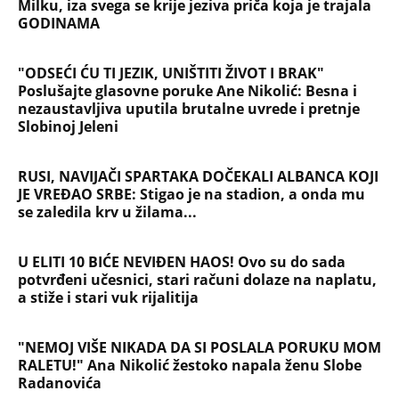
Milku, iza svega se krije jeziva priča koja je trajala
GODINAMA
"ODSEĆI ĆU TI JEZIK, UNIŠTITI ŽIVOT I BRAK"
Poslušajte glasovne poruke Ane Nikolić: Besna i
nezaustavljiva uputila brutalne uvrede i pretnje
Slobinoj Jeleni
RUSI, NAVIJAČI SPARTAKA DOČEKALI ALBANCA KOJI
JE VREĐAO SRBE: Stigao je na stadion, a onda mu
se zaledila krv u žilama...
U ELITI 10 BIĆE NEVIĐEN HAOS! Ovo su do sada
potvrđeni učesnici, stari računi dolaze na naplatu,
a stiže i stari vuk rijalitija
"NEMOJ VIŠE NIKADA DA SI POSLALA PORUKU MOM
RALETU!" Ana Nikolić žestoko napala ženu Slobe
Radanovića