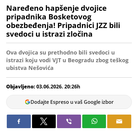
Naređeno hapšenje dvojice
pripadnika Bosketovog
obezbeđenja! Pripadnici JZZ bili
svedoci u istrazi zločina
Ova dvojica su prethodno bili svedoci u
istrazi koju vodi VJT u Beogradu zbog teškog
ubistva Nešovića
Objavljeno:
03.06.2026. 20:26h
Tatjana
Dodajte Espreso u vaš Google izbor
Maksić