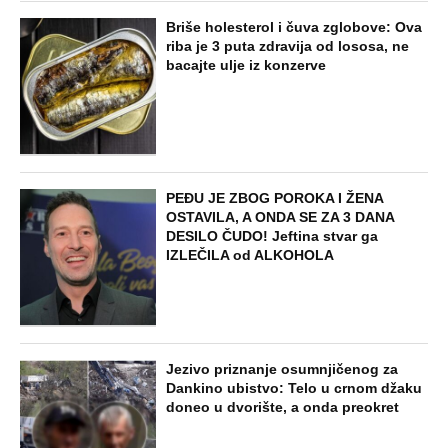
Briše holesterol i čuva zglobove: Ova
riba je 3 puta zdravija od lososa, ne
bacajte ulje iz konzerve
PEĐU JE ZBOG POROKA I ŽENA
OSTAVILA, A ONDA SE ZA 3 DANA
DESILO ČUDO! Jeftina stvar ga
IZLEČILA od ALKOHOLA
Jezivo priznanje osumnjičenog za
Dankino ubistvo: Telo u crnom džaku
doneo u dvorište, a onda preokret