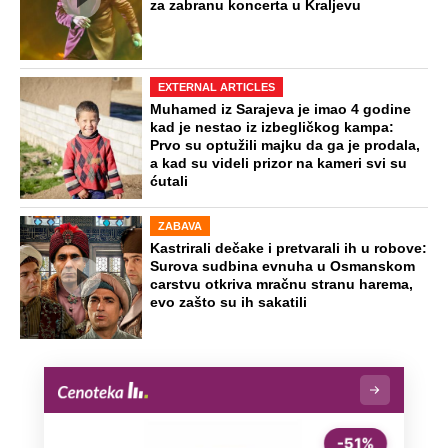
za zabranu koncerta u Kraljevu
EXTERNAL ARTICLES
Muhamed iz Sarajeva je imao 4 godine
kad je nestao iz izbegličkog kampa:
Prvo su optužili majku da ga je prodala,
a kad su videli prizor na kameri svi su
ćutali
ZABAVA
Kastrirali dečake i pretvarali ih u robove:
Surova sudbina evnuha u Osmanskom
carstvu otkriva mračnu stranu harema,
evo zašto su ih sakatili