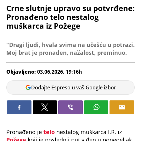
Crne slutnje upravo su potvrđene:
Pronađeno telo nestalog
muškarca iz Požege
"Dragi ljudi, hvala svima na učešću u potrazi.
Moj brat je pronađen, nažalost, preminuo.
Objavljeno:
03.06.2026. 19:16h
Dunja
Dodajte Espreso u vaš Google izbor
Čavić
Pronađeno je
telo
nestalog muškarca I.R. iz
Požege
koji je poslednji put viđen u ponedeljak