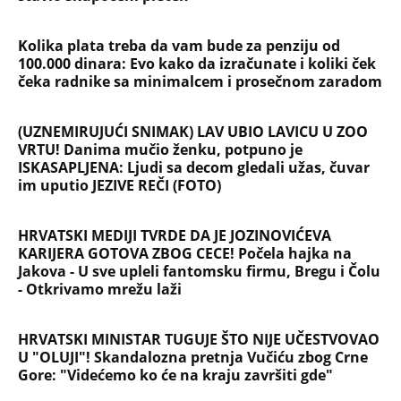
Kolika plata treba da vam bude za penziju od
100.000 dinara: Evo kako da izračunate i koliki ček
čeka radnike sa minimalcem i prosečnom zaradom
(UZNEMIRUJUĆI SNIMAK) LAV UBIO LAVICU U ZOO
VRTU! Danima mučio ženku, potpuno je
ISKASAPLJENA: Ljudi sa decom gledali užas, čuvar
im uputio JEZIVE REČI (FOTO)
HRVATSKI MEDIJI TVRDE DA JE JOZINOVIĆEVA
KARIJERA GOTOVA ZBOG CECE! Počela hajka na
Jakova - U sve upleli fantomsku firmu, Bregu i Čolu
- Otkrivamo mrežu laži
HRVATSKI MINISTAR TUGUJE ŠTO NIJE UČESTVOVAO
U "OLUJI"! Skandalozna pretnja Vučiću zbog Crne
Gore: "Videćemo ko će na kraju završiti gde"