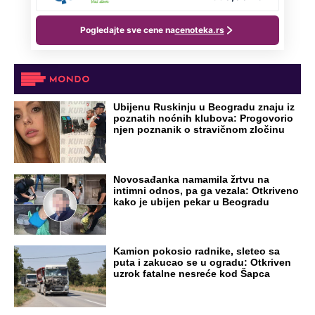
Ubijenu Ruskinju u Beogradu znaju iz
poznatih noćnih klubova: Progovorio
njen poznanik o stravičnom zločinu
Novosađanka namamila žrtvu na
intimni odnos, pa ga vezala: Otkriveno
kako je ubijen pekar u Beogradu
Kamion pokosio radnike, sleteo sa
puta i zakucao se u ogradu: Otkriven
uzrok fatalne nesreće kod Šapca