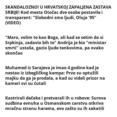
SKANDALOZNO! U HRVATSKOJ ZAPALJENA ZASTAVA
SRBIJE! Kod mesta Otočac dve osobe postavile i
transparent: "Slobodni smo ljudi, Oluja '95"
(VIDEO)
"Maro, volim te kao Boga, ali kad se setim da si
Srpkinja, zadavio bih te" Andrija je bio "ministar
smrti" ustaša, gazio ljude tenkovima, pa ovako
skončao
Muhamed iz Sarajeva je imao 4 godine kad je
nestao iz izbegličkog kampa: Prvo su optužili
majku da ga je prodala, a kad su videli prizor na
kameri svi su ćutali
Kastrirali dečake i pretvarali ih u robove: Surova
sudbina evnuha u Osmanskom carstvu otkriva
mračnu stranu harema, evo zašto su ih sakatili