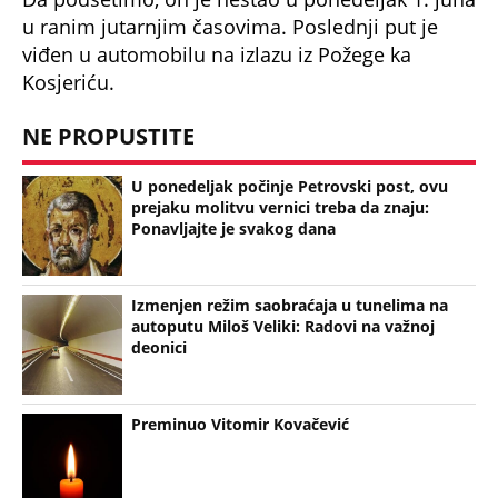
u ranim jutarnjim časovima. Poslednji put je
viđen u automobilu na izlazu iz Požege ka
Kosjeriću.
NE PROPUSTITE
U ponedeljak počinje Petrovski post, ovu
prejaku molitvu vernici treba da znaju:
Ponavljajte je svakog dana
Izmenjen režim saobraćaja u tunelima na
autoputu Miloš Veliki: Radovi na važnoj
deonici
Preminuo Vitomir Kovačević