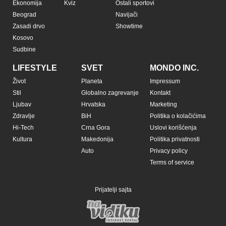
Ekonomija
Kviz
Ostali sportovi
Beograd
Navijači
Zasadi drvo
Showtime
Kosovo
Sudbine
LIFESTYLE
SVET
MONDO INC.
Život
Planeta
Impressum
Stil
Globalno zagrevanje
Kontakt
Ljubav
Hrvatska
Marketing
Zdravlje
BiH
Politika o kolačićima
Hi-Tech
Crna Gora
Uslovi korišćenja
Kultura
Makedonija
Politika privatnosti
Auto
Privacy policy
Terms of service
Prijatelji sajta