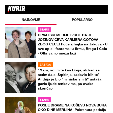
NAJNOVIJE
POPULARNO
STARS
HRVATSKI MEDIJI TVRDE DA JE
JOZINOVIĆEVA KARIJERA GOTOVA
ZBOG CECE! Počela hajka na Jakova - U
sve upleli fantomsku firmu, Bregu i Čolu
- Otkrivamo mrežu laži
ZABAVA
"Maro, volim te kao Boga, ali kad se
setim da si Srpkinja, zadavio bih te"
Andrija je bio "ministar smrti" ustaša,
gazio ljude tenkovima, pa ovako
skončao
STARS
POSLE DRAME NA KOŠEVU NOVA BURA
OKO DINE MERLINA! Pokrenuta peticija