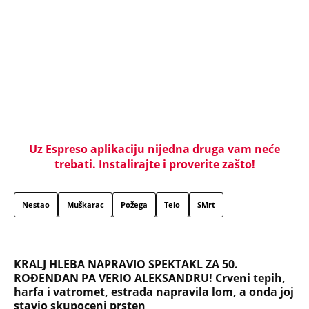
Uz Espreso aplikaciju nijedna druga vam neće
trebati. Instalirajte i proverite zašto!
Nestao
Muškarac
Požega
Telo
SMrt
KRALJ HLEBA NAPRAVIO SPEKTAKL ZA 50.
ROĐENDAN PA VERIO ALEKSANDRU! Crveni tepih,
harfa i vatromet, estrada napravila lom, a onda joj
stavio skupoceni prsten