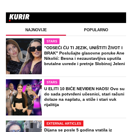
NAJNOVIJE
POPULARNO
STARS
"ODSEĆI ĆU TI JEZIK, UNIŠTITI ŽIVOT I
BRAK" Poslušajte glasovne poruke Ane
Nikolić: Besna i nezaustavljiva uputila
brutalne uvrede i pretnje Slobinoj Jeleni
STARS
U ELITI 10 BIĆE NEVIĐEN HAOS! Ovo su
do sada potvrđeni učesnici, stari računi
dolaze na naplatu, a stiže i stari vuk
rijalitija
EXTERNAL ARTICLES
Dijana se posle 5 godina vratila iz