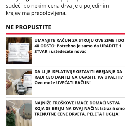
sudeći po nekim cena drva je u pojedinim
krajevima prepolovljena.
NE PROPUSTITE
UMANJITE RAČUN ZA STRUJU OVE ZIME I DO
40 ODSTO: Potrebno je samo da URADITE 1
STVAR i uštedećete novac
DA LI JE ISPLATIVIJE OSTAVITI GREJANJE DA
RADI CEO DAN ILI GA UGASITI, PA UPALITI?
Ovo može UVEĆATI RAČUN!
NAJNIŽE TROŠKOVE IMAĆE DOMAĆINSTVA
KOJA SE GREJU NA OVAJ NAČIN: Istražili smo
TRENUTNE CENE DRVETA, PELETA i UGLJA!