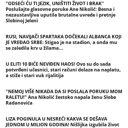
"ODSEĆI ĆU TI JEZIK, UNIŠTITI ŽIVOT I BRAK"
Poslušajte glasovne poruke Ane Nikolić: Besna i
nezaustavljiva uputila brutalne uvrede i pretnje
Slobinoj Jeleni
RUSI, NAVIJAČI SPARTAKA DOČEKALI ALBANCA KOJI
JE VREĐAO SRBE: Stigao je na stadion, a onda mu
se zaledila krv u žilama...
U ELITI 10 BIĆE NEVIĐEN HAOS! Ovo su do sada
potvrđeni učesnici, stari računi dolaze na naplatu,
a stiže i stari vuk rijalitija
"NEMOJ VIŠE NIKADA DA SI POSLALA PORUKU MOM
RALETU!" Ana Nikolić žestoko napala ženu Slobe
Radanovića
LIZA POGINULA U NESREĆI KAKVA SE DEŠAVA
JEDNOM U MILION GODINA! Nišlijka izgubila život