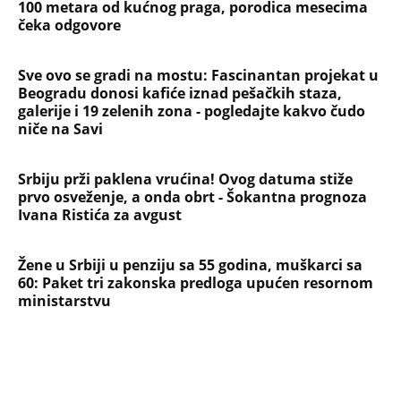
100 metara od kućnog praga, porodica mesecima
čeka odgovore
Sve ovo se gradi na mostu: Fascinantan projekat u
Beogradu donosi kafiće iznad pešačkih staza,
galerije i 19 zelenih zona - pogledajte kakvo čudo
niče na Savi
Srbiju prži paklena vrućina! Ovog datuma stiže
prvo osveženje, a onda obrt - Šokantna prognoza
Ivana Ristića za avgust
Žene u Srbiji u penziju sa 55 godina, muškarci sa
60: Paket tri zakonska predloga upućen resornom
ministarstvu