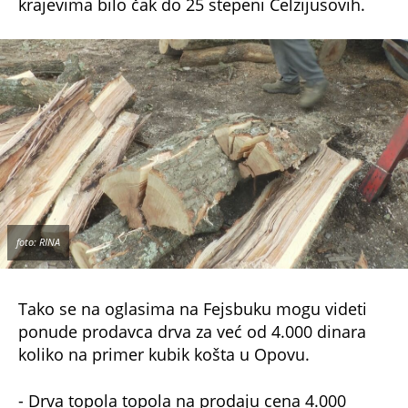
krajevima bilo čak do 25 stepeni Celzijusovih.
foto: RINA
Tako se na oglasima na Fejsbuku mogu videti
ponude prodavca drva za već od 4.000 dinara
koliko na primer kubik košta u Opovu.
- Drva topola topola na prodaju cena 4.000