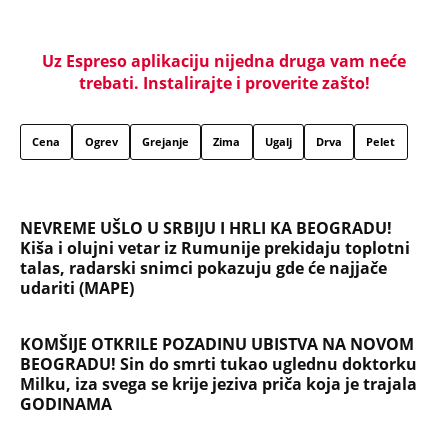
Uz Espreso aplikaciju nijedna druga vam neće
trebati. Instalirajte i proverite zašto!
Cena
Ogrev
Grejanje
Zima
Ugalj
Drva
Pelet
NEVREME UŠLO U SRBIJU I HRLI KA BEOGRADU!
Kiša i olujni vetar iz Rumunije prekidaju toplotni
talas, radarski snimci pokazuju gde će najjače
udariti (MAPE)
KOMŠIJE OTKRILE POZADINU UBISTVA NA NOVOM
BEOGRADU! Sin do smrti tukao uglednu doktorku
Milku, iza svega se krije jeziva priča koja je trajala
GODINAMA