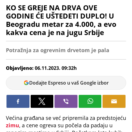
KO SE GREJE NA DRVA OVE
GODINE ĆE UŠTEDETI DUPLO! U
Beogradu metar za 4.000, a evo
kakva cena je na jugu Srbije
Potražnja za ogrevnim drvetom je pala
Objavljeno:
06.11.2023. 09:32h
Dijana
Dodajte Espreso u vaš Google izbor
Spasov
Većina građana se već pripremila za predstojeću
zimu
, a cene ogreva su počela da padaju u