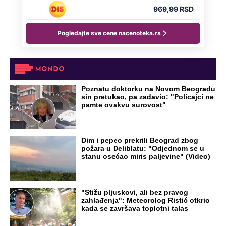
Poznatu doktorku na Novom Beogradu
sin pretukao, pa zadavio: "Policajci ne
pamte ovakvu surovost"
Dim i pepeo prekrili Beograd zbog
požara u Deliblatu: "Odjednom se u
stanu osećao miris paljevine" (Video)
"Stižu pljuskovi, ali bez pravog
zahlađenja": Meteorolog Ristić otkrio
kada se završava toplotni talas