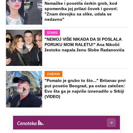
Nemačke i posetila ćerkin grob, kod
spomenika joj prilazi čovek i govori:
"Znam devojku sa slike, udala se
nedavno"
STARS
"NEMOJ VIŠE NIKADA DA SI POSLALA
PORUKU MOM RALETU!" Ana Nikolić
žestoko napala ženu Slobe Radanovića
ZABAVA
"Pomalo je grubo to što..." Britanac prvi
put posetio Beograd, pa ostao zatečen:
Evo šta ga je najviše iznenadilo u Srbiji
(VIDEO)