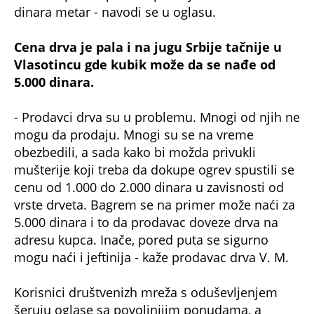
dinara metar - navodi se u oglasu.
Cena drva je pala i na jugu Srbije tačnije u
Vlasotincu gde kubik može da se nađe od
5.000 dinara.
- Prodavci drva su u problemu. Mnogi od njih ne
mogu da prodaju. Mnogi su se na vreme
obezbedili, a sada kako bi možda privukli
mušterije koji treba da dokupe ogrev spustili se
cenu od 1.000 do 2.000 dinara u zavisnosti od
vrste drveta. Bagrem se na primer može naći za
5.000 dinara i to da prodavac doveze drva na
adresu kupca. Inače, pored puta se sigurno
mogu naći i jeftinija - kaže prodavac drva V. M.
Korisnici društvenizh mreža s oduševljenjem
šeruju oglase sa povoljnijim ponudama, a