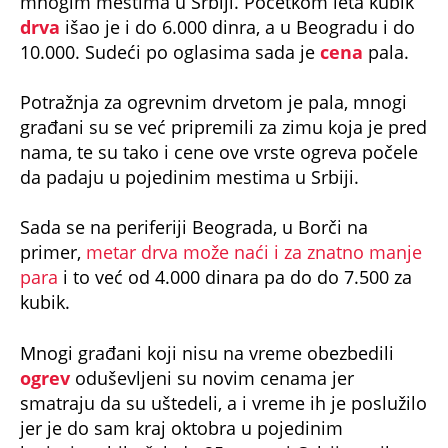
mnogim mestima u Srbiji. Početkom leta kubik
drva
išao je i do 6.000 dinra, a u Beogradu i do
10.000. Sudeći po oglasima sada je
cena
pala.
Potražnja za ogrevnim drvetom je pala, mnogi
građani su se već pripremili za zimu koja je pred
nama, te su tako i cene ove vrste ogreva počele
da padaju u pojedinim mestima u Srbiji.
Sada se na periferiji Beograda, u Borči na
primer,
metar drva može naći i za znatno manje
para
i to već od 4.000 dinara pa do do 7.500 za
kubik.
Mnogi građani koji nisu na vreme obezbedili
ogrev
oduševljeni su novim cenama jer
smatraju da su uštedeli, a i vreme ih je poslužilo
jer je do sam kraj oktobra u pojedinim