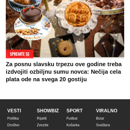
SPREMITE SE
Za posnu slavsku trpezu ove godine treba
izdvojiti ozbiljnu sumu novca: Nečija cela
plata ode na svega 20 gostiju
VESTI
SHOWBIZ
SPORT
VIRALNO
Politika
Rijaliti
Fudbal
Bizar
Društvo
Zvezde
Košarka
Svaštara