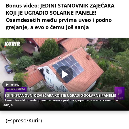
Bonus video:
JEDINI STANOVNIK ZAJEČARA
KOJI JE UGRADIO SOLARNE PANELE!
Osamdesetih među prvima uveo i podno
grejanje, a evo o čemu još sanja
01:47
JEDINI STANOVNIK ZAJEČARA KOJI JE UGRADIO SOLARNE PANELE!
Osamdesetih među prvima uveo i podno grejanje, a evo o čemu još
sanja
(Espreso/Kurir)