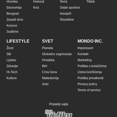
Hronika
Holivud
Tenis
Tiktok
Ekonomija
Kviz
Ostali sportovi
Beograd
Navijači
Zasadi drvo
Showtime
Kosovo
Sudbine
LIFESTYLE
SVET
MONDO INC.
Život
Planeta
Impressum
Stil
Globalno zagrevanje
Kontakt
Ljubav
Hrvatska
Marketing
Zdravlje
BiH
Politika o kolačićima
Hi-Tech
Crna Gora
Uslovi korišćenja
Kultura
Makedonija
Politika privatnosti
Auto
Privacy policy
Terms of service
Prijatelji sajta