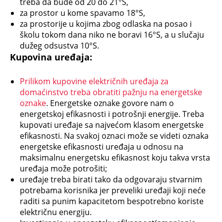
treba da bude od 20 do 21°S,
za prostor u kome spavamo 18°S,
za prostorije u kojima zbog odlaska na posao i
školu tokom dana niko ne boravi 16°S, a u slučaju
dužeg odsustva 10°S.
Kupovina uređaja:
Prilikom kupovine električnih uređaja za
domaćinstvo treba obratiti pažnju na energetske
oznake
. Energetske oznake govore nam o
energetskoj efikasnosti i potrošnji energije. Treba
kupovati uređaje sa najvećom klasom energetske
efikasnosti. Na svakoj oznaci može se videti oznaka
energetske efikasnosti uređaja u odnosu na
maksimalnu energetsku efikasnost koju takva vrsta
uređaja može potrošiti;
uređaje treba birati tako da odgovaraju stvarnim
potrebama korisnika jer preveliki uređaji koji neće
raditi sa punim kapacitetom bespotrebno koriste
električnu energiju.