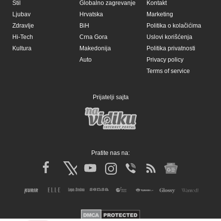
Stil
Globalno zagrevanje
Kontakt
Ljubav
Hrvatska
Marketing
Zdravlje
BiH
Politika o kolačićima
Hi-Tech
Crna Gora
Uslovi korišćenja
Kultura
Makedonija
Politika privatnosti
Auto
Privacy policy
Terms of service
Prijatelji sajta
Pratite nas na: