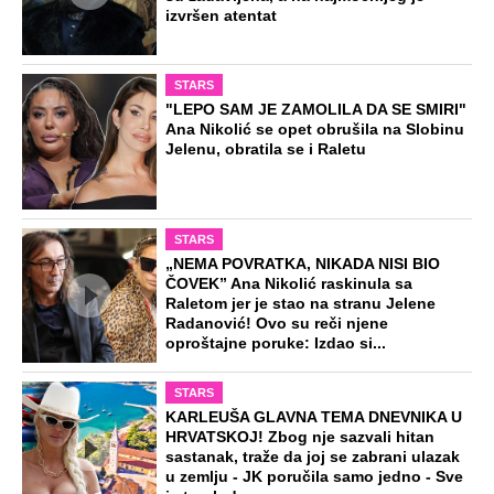
izvršen atentat
STARS
"LEPO SAM JE ZAMOLILA DA SE SMIRI"
Ana Nikolić se opet obrušila na Slobinu
Jelenu, obratila se i Raletu
STARS
„NEMA POVRATKA, NIKADA NISI BIO
ČOVEK” Ana Nikolić raskinula sa
Raletom jer je stao na stranu Jelene
Radanović! Ovo su reči njene
oproštajne poruke: Izdao si...
STARS
KARLEUŠA GLAVNA TEMA DNEVNIKA U
HRVATSKOJ! Zbog nje sazvali hitan
sastanak, traže da joj se zabrani ulazak
u zemlju - JK poručila samo jedno - Sve