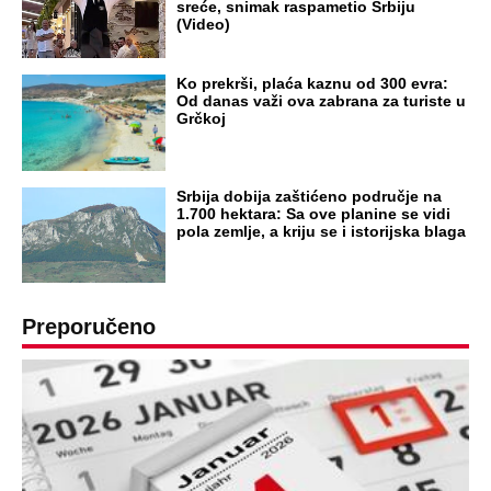
sreće, snimak raspametio Srbiju
(Video)
Ko prekrši, plaća kaznu od 300 evra:
Od danas važi ova zabrana za turiste u
Grčkoj
Srbija dobija zaštićeno područje na
1.700 hektara: Sa ove planine se vidi
pola zemlje, a kriju se i istorijska blaga
Preporučeno