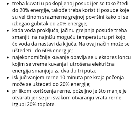
treba kuvati u poklopljenoj posudi jer se tako štedi
do 20% energije, takođe treba koristiti posude koje
su veličinom srazmerne grejnoj površini kako bi se
izbegao gubitak od 20% energije;
kada voda proključa, jačinu grejanja posude treba
smanjiti na najnižu moguću temperaturu pri kojoj
će voda da nastavi da ključa. Na ovaj način može se
uštedeti i do 60% energije;
najekonomičnije kuvanje obavlja se u ekspres loncu
kojim se vreme kuvanja i utrošena električna
energija smanjuju za dva do tri puta;
isključivanjem rerne 10 minuta pre kraja pečenja
može se uštedeti do 20% energije;
prilikom korišćenja rerne, poželjno je što manje je
otvarati jer se pri svakom otvaranju vrata rerne
izgubi 20% toplote.