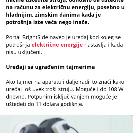
na računu za električnu energiju, posebno u
hladnijim, zimskim danima kada je
potrošnja iste veća nego inače.
Portal BrightSide naveo je uređaj kod kojeg se
potrošnja
električne energije
nastavlja i kada
nisu uključeni.
Uređaji sa ugrađenim tajmerima
Ako tajmer na aparatu i dalje radi, to znači kako
uređaj još uvek troši struju. Moguće i do 108 W
dnevno. Potpunim isključivanjem moguće je
uštedeti do 11 dolara godišnje.