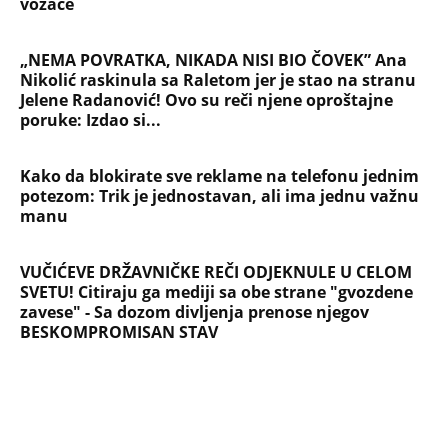
vozače
„NEMA POVRATKA, NIKADA NISI BIO ČOVEK” Ana
Nikolić raskinula sa Raletom jer je stao na stranu
Jelene Radanović! Ovo su reči njene oproštajne
poruke: Izdao si...
Kako da blokirate sve reklame na telefonu jednim
potezom: Trik je jednostavan, ali ima jednu važnu
manu
VUČIĆEVE DRŽAVNIČKE REČI ODJEKNULE U CELOM
SVETU! Citiraju ga mediji sa obe strane "gvozdene
zavese" - Sa dozom divljenja prenose njegov
BESKOMPROMISAN STAV