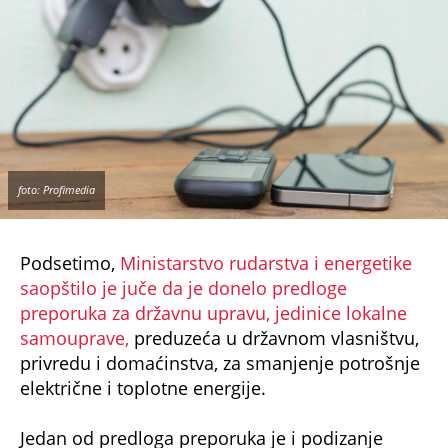
foto: Profimedia
Podsetimo,
Ministarstvo rudarstva i energetike
saopštilo je juče da je donelo predloge
preporuka za državnu upravu, jedinice lokalne
samouprave,
preduzeća u državnom vlasništvu,
privredu i domaćinstva, za smanjenje potrošnje
električne i toplotne energije.
Jedan od predloga preporuka je i podizanje