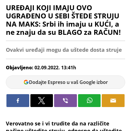
UREĐAJI KOJI IMAJU OVO
UGRAĐENO U SEBI ŠTEDE STRUJU
NA MAKS: Srbi ih imaju u KUĆI, a
ne znaju da su BLAGO za RAČUN!
Ovakvi uređaji mogu da uštede dosta struje
Objavljeno:
02.09.2022. 13:41h
Marina
Dodajte Espreso u vaš Google izbor
Letic
Verovatno se i vi trudite da na različite
načine uštedite struju, odnosno da uštedite