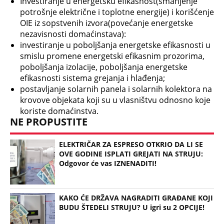
Investiranje u energetsku efikasnost(smanjenje
potrošnje električne i toplotne energije) i korišćenje
OIE iz sopstvenih izvora(povećanje energetske
nezavisnosti domaćinstava):
investiranje u poboljšanja energetske efikasnosti u
smislu promene energetski efikasnim prozorima,
poboljšanja izolacije, poboljšanja energetske
efikasnosti sistema grejanja i hlađenja;
postavljanje solarnih panela i solarnih kolektora na
krovove objekata koji su u vlasništvu odnosno koje
koriste domaćinstva.
NE PROPUSTITE
ELEKTRIČAR ZA ESPRESO OTKRIO DA LI SE
OVE GODINE ISPLATI GREJATI NA STRUJU:
Odgovor će vas IZNENADITI!
KAKO ĆE DRŽAVA NAGRADITI GRAĐANE KOJI
BUDU ŠTEDELI STRUJU? U igri su 2 OPCIJE!