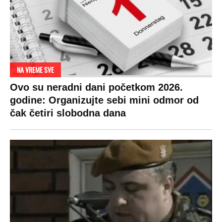
NA VREME SVE
Ovo su neradni dani početkom 2026.
godine: Organizujte sebi mini odmor od
čak četiri slobodna dana