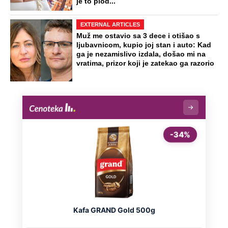
je to plod...
EXTERNAL ARTICLES
Muž me ostavio sa 3 dece i otišao s
ljubavnicom, kupio joj stan i auto: Kad
ga je nezamislivo izdala, došao mi na
vratima, prizor koji je zatekao ga razorio