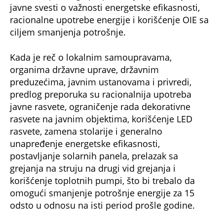
javne svesti o važnosti energetske efikasnosti,
racionalne upotrebe energije i korišćenje OIE sa
ciljem smanjenja potrošnje.
Kada je reč o lokalnim samoupravama,
organima državne uprave, državnim
preduzećima, javnim ustanovama i privredi,
predlog preporuka su racionalnija upotreba
javne rasvete, ograničenje rada dekorativne
rasvete na javnim objektima, korišćenje LED
rasvete, zamena stolarije i generalno
unapređenje energetske efikasnosti,
postavljanje solarnih panela, prelazak sa
grejanja na struju na drugi vid grejanja i
korišćenje toplotnih pumpi, što bi trebalo da
omogući smanjenje potrošnje energije za 15
odsto u odnosu na isti period prošle godine.