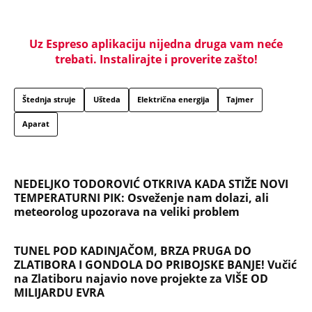
Uz Espreso aplikaciju nijedna druga vam neće
trebati. Instalirajte i proverite zašto!
Štednja struje
Ušteda
Električna energija
Tajmer
Aparat
NEDELJKO TODOROVIĆ OTKRIVA KADA STIŽE NOVI
TEMPERATURNI PIK: Osveženje nam dolazi, ali
meteorolog upozorava na veliki problem
TUNEL POD KADINJAČOM, BRZA PRUGA DO
ZLATIBORA I GONDOLA DO PRIBOJSKE BANJE! Vučić
na Zlatiboru najavio nove projekte za VIŠE OD
MILIJARDU EVRA