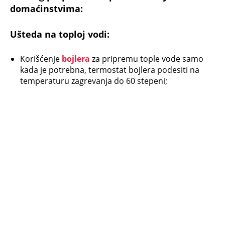
domaćinstvima:
Ušteda na toploj vodi:
Korišćenje
bojlera
za pripremu tople vode samo
kada je potrebna, termostat bojlera podesiti na
temperaturu zagrevanja do 60 stepeni;