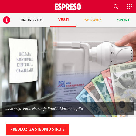
VESTI
NAJNOVIJE
SHOWBIZ
SPORT
Ilustracija, Foto: Nemanja Pančić, Marina Lopičić
PREDLOZI ZA ŠTEDNJU STRUJE