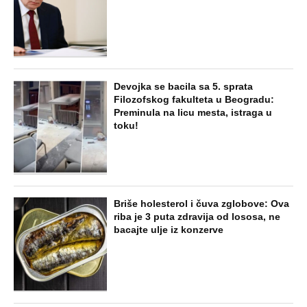
Devojka se bacila sa 5. sprata
Filozofskog fakulteta u Beogradu:
Preminula na licu mesta, istraga u
toku!
Briše holesterol i čuva zglobove: Ova
riba je 3 puta zdravija od lososa, ne
bacajte ulje iz konzerve