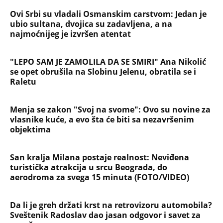
Ovi Srbi su vladali Osmanskim carstvom: Jedan je
ubio sultana, dvojica su zadavljena, a na
najmoćnijeg je izvršen atentat
"LEPO SAM JE ZAMOLILA DA SE SMIRI" Ana Nikolić
se opet obrušila na Slobinu Jelenu, obratila se i
Raletu
Menja se zakon "Svoj na svome": Ovo su novine za
vlasnike kuće, a evo šta će biti sa nezavršenim
objektima
San kralja Milana postaje realnost: Neviđena
turistička atrakcija u srcu Beograda, do
aerodroma za svega 15 minuta (FOTO/VIDEO)
Da li je greh držati krst na retrovizoru automobila?
Sveštenik Radoslav dao jasan odgovor i savet za