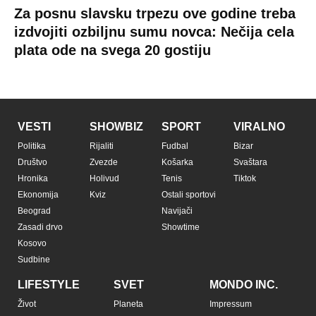
Za posnu slavsku trpezu ove godine treba
izdvojiti ozbiljnu sumu novca: Nečija cela
plata ode na svega 20 gostiju
VESTI
SHOWBIZ
SPORT
VIRALNO
Politika
Rijaliti
Fudbal
Bizar
Društvo
Zvezde
Košarka
Svaštara
Hronika
Holivud
Tenis
Tiktok
Ekonomija
Kviz
Ostali sportovi
Beograd
Navijači
Zasadi drvo
Showtime
Kosovo
Sudbine
LIFESTYLE
SVET
MONDO INC.
Život
Planeta
Impressum