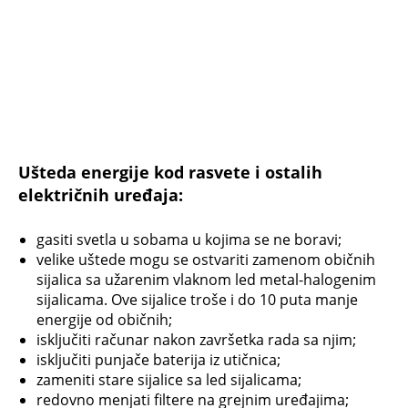
Ušteda energije kod rasvete i ostalih
električnih uređaja:
gasiti svetla u sobama u kojima se ne boravi;
velike uštede mogu se ostvariti zamenom običnih
sijalica sa užarenim vlaknom led metal-halogenim
sijalicama. Ove sijalice troše i do 10 puta manje
energije od običnih;
isključiti računar nakon završetka rada sa njim;
isključiti punjače baterija iz utičnica;
zameniti stare sijalice sa led sijalicama;
redovno menjati filtere na grejnim uređajima;