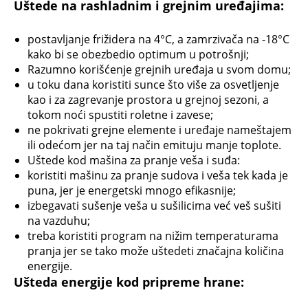
Uštede na rashladnim i grejnim uređajima:
postavljanje frižidera na 4°C, a zamrzivača na -18°C
kako bi se obezbedio optimum u potrošnji;
Razumno korišćenje grejnih uređaja u svom domu;
u toku dana koristiti sunce što više za osvetljenje
kao i za zagrevanje prostora u grejnoj sezoni, a
tokom noći spustiti roletne i zavese;
ne pokrivati grejne elemente i uređaje nameštajem
ili odećom jer na taj način emituju manje toplote.
Uštede kod mašina za pranje veša i suđa:
koristiti mašinu za pranje sudova i veša tek kada je
puna, jer je energetski mnogo efikasnije;
izbegavati sušenje veša u sušilicima već veš sušiti
na vazduhu;
treba koristiti program na nižim temperaturama
pranja jer se tako može uštedeti značajna količina
energije.
Ušteda energije kod pripreme hrane: