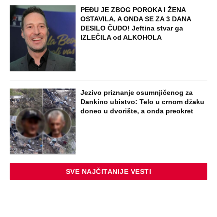
PEĐU JE ZBOG POROKA I ŽENA
OSTAVILA, A ONDA SE ZA 3 DANA
DESILO ČUDO! Jeftina stvar ga
IZLEČILA od ALKOHOLA
Jezivo priznanje osumnjičenog za
Dankino ubistvo: Telo u crnom džaku
doneo u dvorište, a onda preokret
SVE NAJČITANIJE VESTI