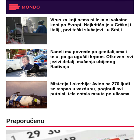
NA VREME SVE
Ovo su neradni dani početkom 2026.
godine: Organizujte sebi mini odmor od
čak četiri slobodna dana