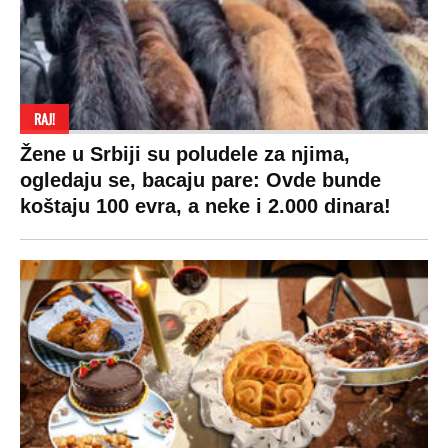
Za posnu slavsku trpezu ove godine treba
izdvojiti ozbiljnu sumu novca: Nečija cela
plata ode na svega 20 gostiju
VESTI
SHOWBIZ
SPORT
VIRALNO
Politika
Rijaliti
Fudbal
Bizar
Društvo
Zvezde
Košarka
Svaštara
Hronika
Holivud
Tenis
Tiktok
Ekonomija
Kviz
Ostali sportovi
Beograd
Navijači
Zasadi drvo
Showtime
Kosovo
Sudbine
LIFESTYLE
SVET
MONDO INC.
Život
Planeta
Impressum