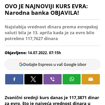
OVO JE NAJNOVIJI KURS EVRA:
Narodna banka OBJAVILA!
Najslabija vrednost dinara prema evropskoj
valuti bila je 13. aprila kada je za evro bilo
potrebno 117,7627 dinara
Objavljeno:
14.07.2022. 07:15h
Tamara
Dodajte Espreso u vaš Google izbor
Dragićević
Zvanični srednji kurs danas je 117,3871 dinar
za evro, što je najveća vrednost dinara u
ovoj godini, objavila je Narodna banka