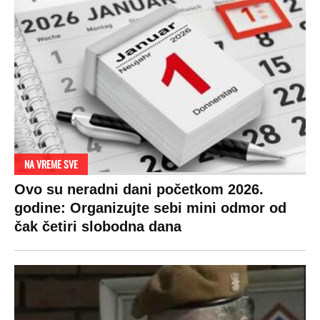
OD NAVODNOG HEROJA DO BRUTALNOG UBICE
GENERAL IVAN STRELJAO SRBE, A
HRVATI GA SLAVILI KAO HEROJA KNINA:
Par godina kasnije išao od kuće do kuće i
UBIJAO!