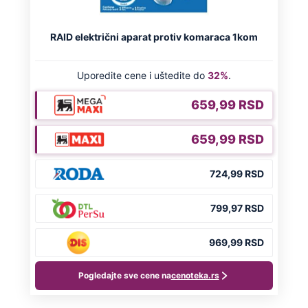
kosi po Evropi: Najkritičnije u Grčkoj i
Italiji, prvi teški slučajevi i u Srbiji
Naneli mu povrede po genitalijama i
telu, pa ga ugušili krpom: Otkriveni svi
jezivi detalji mučenja ubijenog
Radivoja
Misterija Lokerbija: Avion sa 270 ljudi
se raspao u vazduhu, poginuli svi
putnici, tela ostala rasuta po ulicama
Preporučeno