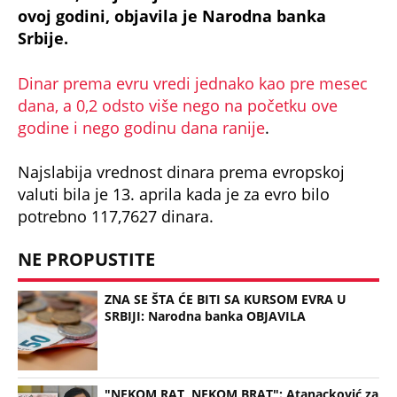
Srbije.
Dinar prema evru vredi jednako kao pre mesec
dana, a 0,2 odsto više nego na početku ove
godine i nego godinu dana ranije
.
Najslabija vrednost dinara prema evropskoj
valuti bila je 13. aprila kada je za evro bilo
potrebno 117,7627 dinara.
NE PROPUSTITE
ZNA SE ŠTA ĆE BITI SA KURSOM EVRA U
SRBIJI: Narodna banka OBJAVILA
"NEKOM RAT, NEKOM BRAT": Atanacković za
ESPRESO otkriva koja je SRBIMA trenutno