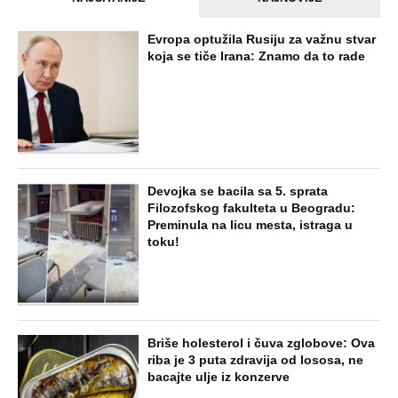
PEĐU JE ZBOG POROKA I ŽENA
OSTAVILA, A ONDA SE ZA 3 DANA
DESILO ČUDO! Jeftina stvar ga
IZLEČILA od ALKOHOLA
Jezivo priznanje osumnjičenog za
Dankino ubistvo: Telo u crnom džaku
doneo u dvorište, a onda preokret
SVE NAJČITANIJE VESTI