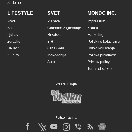
Copyright © Espreso.co.rs 2026. Sva prava zadržana. Mondo inc.