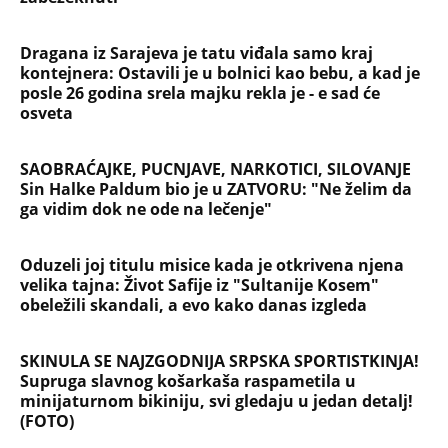
velika tajna: Život Safije iz "Sultanije Kosem"
obeležili skandali, a evo kako danas izgleda
SKINULA SE NAJZGODNIJA SRPSKA SPORTISTKINJA!
Supruga slavnog košarkaša raspametila u
minijaturnom bikiniju, svi gledaju u jedan detalj!
(FOTO)
NAJČITANIJE
NAJNOVIJE
Evropa optužila Rusiju za važnu stvar
koja se tiče Irana: Znamo da to rade