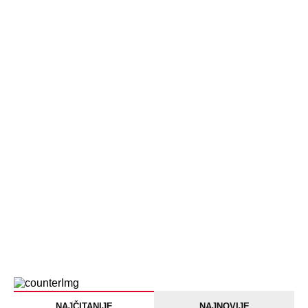
Devojka se bacila sa 5. sprata
Filozofskog fakulteta u Beogradu:
Preminula na licu mesta, istraga u
toku!
Briše holesterol i čuva zglobove: Ova
riba je 3 puta zdravija od lososa, ne
bacajte ulje iz konzerve