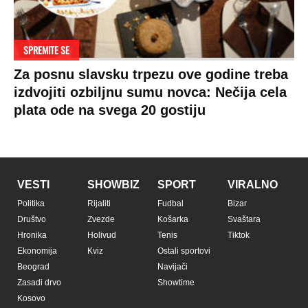
Stil
Globalno zagrevanje
Kontakt
Ljubav
Hrvatska
Marketing
Zdravlje
BiH
Politika o kolačićima
Hi-Tech
Crna Gora
Uslovi korišćenja
Kultura
Makedonija
Politika privatnosti
Auto
Privacy policy
Terms of service
Prijatelji sajta
Pratite nas na: