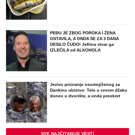
NAJNOVIJE
POPULARNO
EXTERNAL ARTICLES
Marijanu je otac poslao u manastir
zajedno sa delom nasledstva: 14 godina