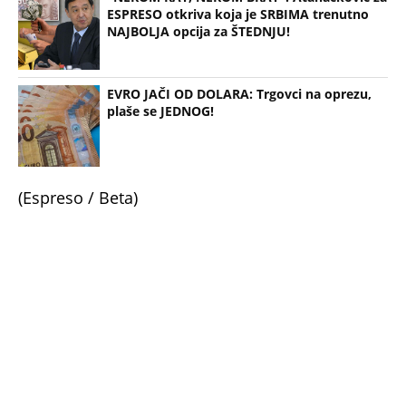
NAJBOLJA opcija za ŠTEDNJU!
EVRO JAČI OD DOLARA: Trgovci na oprezu,
plaše se JEDNOG!
(Espreso / Beta)
Uz Espreso aplikaciju nijedna druga vam neće
trebati. Instalirajte i proverite zašto!
Evro
Kurs evra
Narodna banka Srbije
Vrednost dinara
Srednji kurs