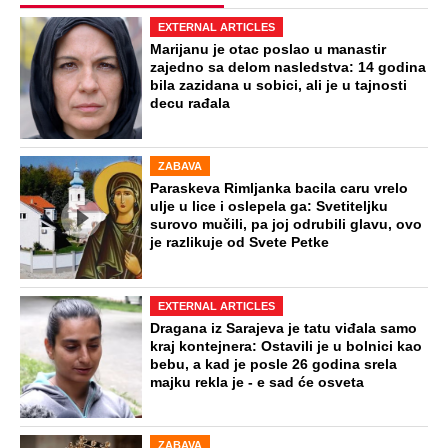
STARS
SAOBRAĆAJKE, PUCNJAVE,
NARKOTICI, SILOVANJE Sin Halke
Paldum bio je u ZATVORU: "Ne želim da
ga vidim dok ne ode na lečenje"