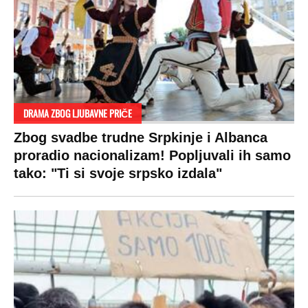
RAJ!
Žene u Srbiji su poludele za njima,
ogledaju se, bacaju pare: Ovde bunde
koštaju 100 evra, a neke i 2.000 dinara!
SPREMITE SE