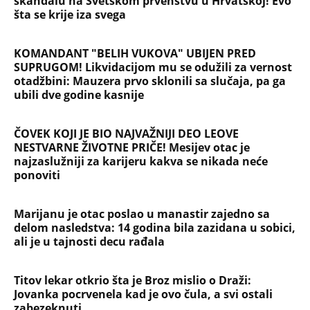
Marijanu je otac poslao u manastir zajedno sa
delom nasledstva: 14 godina bila zazidana u sobici,
ali je u tajnosti decu rađala
Titov lekar otkrio šta je Broz mislio o Draži:
Jovanka pocrvenela kad je ovo čula, a svi ostali
zabezeknuti
Dragana iz Sarajeva je tatu viđala samo kraj
kontejnera: Ostavili je u bolnici kao bebu, a kad je
posle 26 godina srela majku rekla je - e sad će
osveta
SAOBRAĆAJKE, PUCNJAVE, NARKOTICI, SILOVANJE
Sin Halke Paldum bio je u ZATVORU: "Ne želim da
ga vidim dok ne ode na lečenje"
Oduzeli joj titulu misice kada je otkrivena njena