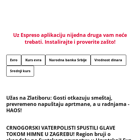
Užas na Zlatiboru: Gosti otkazuju smeštaj,
prevremeno napuštaju aprtmane, a u radnjama -
HAOS!
CRNOGORSKI VATERPOLISTI SPUSTILI GLAVE
TOKOM HIMNE U ZAGREBU! Region bruji o
skandalu na Svetskom prvenstvu u Hrvatskoj! Evo
šta se krije iza svega
KOMANDANT "BELIH VUKOVA" UBIJEN PRED
SUPRUGOM! Likvidacijom mu se odužili za vernost
otadžbini: Mauzera prvo sklonili sa slučaja, pa ga
ubili dve godine kasnije
ČOVEK KOJI JE BIO NAJVAŽNIJI DEO LEOVE
NESTVARNE ŽIVOTNE PRIČE! Mesijev otac je
najzaslužniji za karijeru kakva se nikada neće
ponoviti