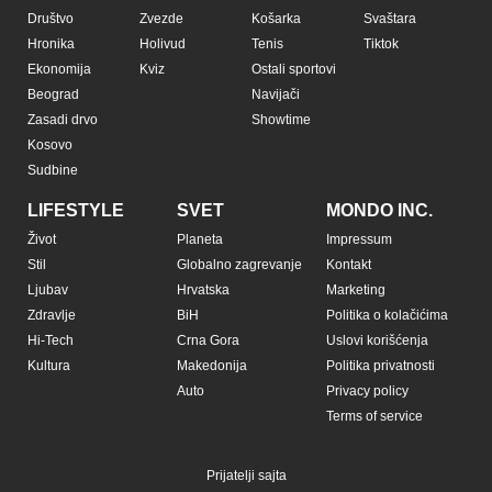
Društvo
Zvezde
Košarka
Svaštara
Hronika
Holivud
Tenis
Tiktok
Ekonomija
Kviz
Ostali sportovi
Beograd
Navijači
Zasadi drvo
Showtime
Kosovo
Sudbine
LIFESTYLE
SVET
MONDO INC.
Život
Planeta
Impressum
Stil
Globalno zagrevanje
Kontakt
Ljubav
Hrvatska
Marketing
Zdravlje
BiH
Politika o kolačićima
Hi-Tech
Crna Gora
Uslovi korišćenja
Kultura
Makedonija
Politika privatnosti
Auto
Privacy policy
Terms of service
Prijatelji sajta