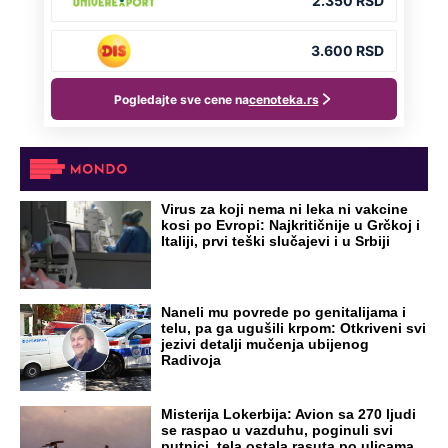
Virus za koji nema ni leka ni vakcine
kosi po Evropi: Najkritičnije u Grčkoj i
Italiji, prvi teški slučajevi i u Srbiji
Naneli mu povrede po genitalijama i
telu, pa ga ugušili krpom: Otkriveni svi
jezivi detalji mučenja ubijenog
Radivoja
Misterija Lokerbija: Avion sa 270 ljudi
se raspao u vazduhu, poginuli svi
putnici, tela ostala rasuta po ulicama