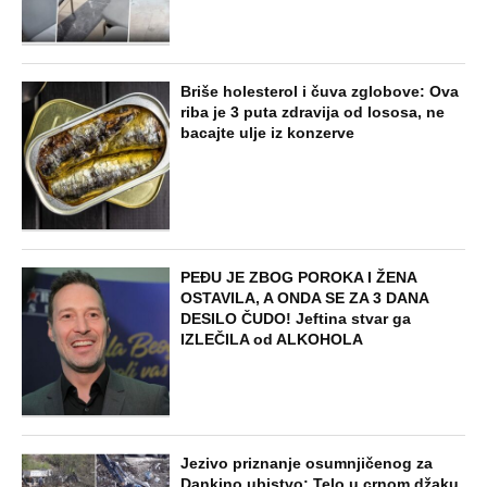
Briše holesterol i čuva zglobove: Ova
riba je 3 puta zdravija od lososa, ne
bacajte ulje iz konzerve
PEĐU JE ZBOG POROKA I ŽENA
OSTAVILA, A ONDA SE ZA 3 DANA
DESILO ČUDO! Jeftina stvar ga
IZLEČILA od ALKOHOLA
Jezivo priznanje osumnjičenog za
Dankino ubistvo: Telo u crnom džaku