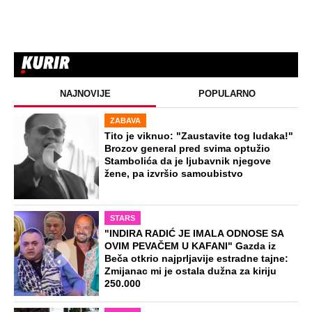
NAJNOVIJE
POPULARNO
ZABAVA
Tito je viknuo: "Zaustavite tog ludaka!"
Brozov general pred svima optužio
Stambolića da je ljubavnik njegove
žene, pa izvršio samoubistvo
STARS
"INDIRA RADIĆ JE IMALA ODNOSE SA
OVIM PEVAČEM U KAFANI" Gazda iz
Beča otkrio najprljavije estradne tajne:
Zmijanac mi je ostala dužna za kiriju
250.000