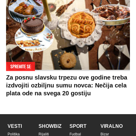
SPREMITE SE
Za posnu slavsku trpezu ove godine treba
izdvojiti ozbiljnu sumu novca: Nečija cela
plata ode na svega 20 gostiju
VESTI
SHOWBIZ
SPORT
VIRALNO
Politika
Rijaliti
Fudbal
Bizar