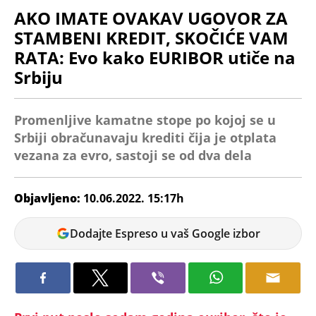
AKO IMATE OVAKAV UGOVOR ZA
STAMBENI KREDIT, SKOČIĆE VAM
RATA: Evo kako EURIBOR utiče na
Srbiju
Promenljive kamatne stope po kojoj se u
Srbiji obračunavaju krediti čija je otplata
vezana za evro, sastoji se od dva dela
Objavljeno:
10.06.2022. 15:17h
Ana
Dodajte Espreso u vaš Google izbor
Petrović