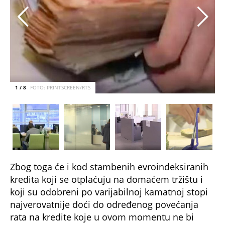
1 / 8
FOTO: PRINTSCREEN/RTS
Zbog toga će i kod stambenih evroindeksiranih
kredita koji se otplaćuju na domaćem tržištu i
koji su odobreni po varijabilnoj kamatnoj stopi
najverovatnije doći do određenog povećanja
rata na kredite koje u ovom momentu ne bi