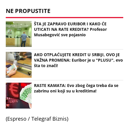
NE PROPUSTITE
ŠTA JE ZAPRAVO EURIBOR I KAKO ĆE
UTICATI NA RATE KREDITA? Profesor
Musabegović sve pojasnio
AKO OTPLAĆUJETE KREDIT U SRBIJI, OVO JE
VAŽNA PROMENA: Euribor je u "PLUSU", evo
šta to znači!
RASTE KAMATA: Evo zbog čega treba da se
zabrinu oni koji su u kreditima!
(Espreso / Telegraf Biznis)