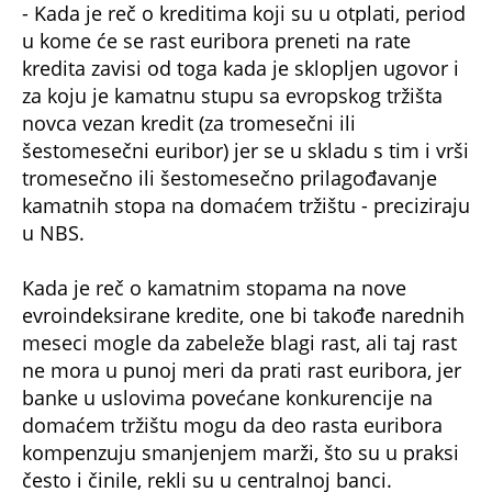
- Kada je reč o kreditima koji su u otplati, period
u kome će se rast euribora preneti na rate
kredita zavisi od toga kada je sklopljen ugovor i
za koju je kamatnu stupu sa evropskog tržišta
novca vezan kredit (za tromesečni ili
šestomesečni euribor) jer se u skladu s tim i vrši
tromesečno ili šestomesečno prilagođavanje
kamatnih stopa na domaćem tržištu - preciziraju
u NBS.
Kada je reč o kamatnim stopama na nove
evroindeksirane kredite, one bi takođe narednih
meseci mogle da zabeleže blagi rast, ali taj rast
ne mora u punoj meri da prati rast euribora, jer
banke u uslovima povećane konkurencije na
domaćem tržištu mogu da deo rasta euribora
kompenzuju smanjenjem marži, što su u praksi
često i činile, rekli su u centralnoj banci.