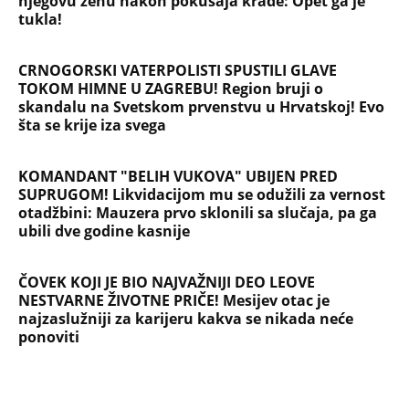
njegovu ženu nakon pokušaja krađe: Opet ga je
tukla!
CRNOGORSKI VATERPOLISTI SPUSTILI GLAVE
TOKOM HIMNE U ZAGREBU! Region bruji o
skandalu na Svetskom prvenstvu u Hrvatskoj! Evo
šta se krije iza svega
KOMANDANT "BELIH VUKOVA" UBIJEN PRED
SUPRUGOM! Likvidacijom mu se odužili za vernost
otadžbini: Mauzera prvo sklonili sa slučaja, pa ga
ubili dve godine kasnije
ČOVEK KOJI JE BIO NAJVAŽNIJI DEO LEOVE
NESTVARNE ŽIVOTNE PRIČE! Mesijev otac je
najzaslužniji za karijeru kakva se nikada neće
ponoviti