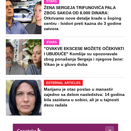
STARS
ŽENA SERGEJA TRIFUNOVIĆA PALA
ZBOG SAKOA OD 8.000 DINARA:
Otkrivamo nove detalje krađe u šoping
centru - Isidori preti kazna do 3 godine
zatvora
STARS
"OVAKVE EKSCESE MOŽETE OČEKIVATI
I UBUDUĆE" Komšije su upozoravale
zbog ponašanja Sergeja i njegove žene:
Vikao je u gluvo doba
EXTERNAL ARTICLES
Marijanu je otac poslao u manastir
zajedno sa delom nasledstva: 14 godina
bila zazidana u sobici, ali je u tajnosti
decu rađala