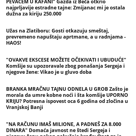
PEVAČEM U KAFANI" Gazda iz Beča otkrio
najprljavije estradne tajne: Zmijanac mi je ostala
dužna za kiriju 250.000
Užas na Zlatiboru: Gosti otkazuju smeštaj,
prevremeno napuštaju aprtmane, a u radnjama -
HAOS!
"OVAKVE EKSCESE MOŽETE OČEKIVATI I UBUDUĆE"
Komšije su upozoravale zbog ponašanja Sergeja i
njegove žene: Vikao je u gluvo doba
BRANKA MRAČNU TAJNU ODNELA U GROB Zašto je
morala da umre kobne noći i šta komšije UPORNO
KRIJU? Potresna ispovest oca 6 godina od zločina u
Vranjskoj Banji
"NA RAČUNU IMAŠ MILIONE, A PADNEŠ ZA 8.000
DINARA" Domaća javnost ne štedi Sergeja i