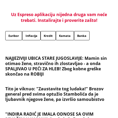
Uz Espreso aplikaciju nijedna druga vam neće
trebati. Instalirajte i proverite zašto!
Euribor
Inflacija
Kredit
Kamata
Banka
NAJJEZIVIJI UBICA STARE JUGOSLAVIJE: Mamin sin
otimao žene, stravično ih zlostavljao - a onda
SPALJIVAO U PEĆI ZA HLEB! Zbog kobne greške
skončao na ROBIJI
Tito je viknuo: "Zaustavite tog ludaka!" Brozov
general pred svima optužio Stambolića da je
ljubavnik njegove žene, pa izvršio samoubistvo
"INDIRA RADIĆ JE IMALA ODNOSE SA OVIM