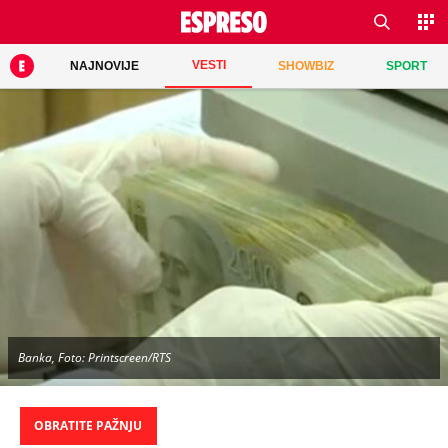
VESTI
NAJNOVIJE
SHOWBIZ
SPORT
Banka, Foto: Printscreen/RTS
OBRATITE PAŽNJU