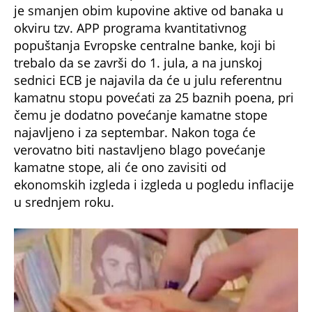
je smanjen obim kupovine aktive od banaka u
okviru tzv. APP programa kvantitativnog
popuštanja Evropske centralne banke, koji bi
trebalo da se završi do 1. jula, a na junskoj
sednici ECB je najavila da će u julu referentnu
kamatnu stopu povećati za 25 baznih poena, pri
čemu je dodatno povećanje kamatne stope
najavljeno i za septembar. Nakon toga će
verovatno biti nastavljeno blago povećanje
kamatne stope, ali će ono zavisiti od
ekonomskih izgleda i izgleda u pogledu inflacije
u srednjem roku.