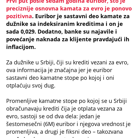
Prvi put posle sedam godina euribor, što je
preciznije osnovna kamata za evro je ponovo
pozitivna
. Euribor je sastavni deo kamate za
dužnike sa indeksiranim kreditima i on je
sada 0,029. Dodatno, banke su najavile i
povećanje naknada za klijente pravdajući ih
inflacijom.
Za dužnike u Srbiji, čiji su krediti vezani za evro,
ova informacija je značajna jer je euribor
sastavni deo kamatne stope po kojoj i oni
otplaćuju svoj dug.
Promenljive kamatne stope po kojoj se u Srbiji
obračunavaju krediti čija je otplata vezana za
evro, sastoji se od dva dela: jedan je
šestomesečni (6M) euribor i njegova vrednost je
promenljiva, a drugi je fiksni deo – takozvana