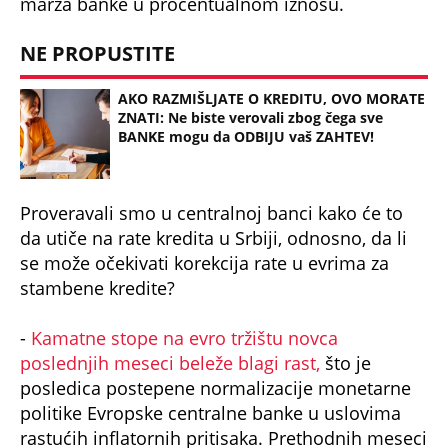
marža banke u procentualnom iznosu.
NE PROPUSTITE
AKO RAZMIŠLJATE O KREDITU, OVO MORATE
ZNATI: Ne biste verovali zbog čega sve
BANKE mogu da ODBIJU vaš ZAHTEV!
Proveravali smo u centralnoj banci kako će to
da utiče na rate kredita u Srbiji, odnosno, da li
se može očekivati korekcija rate u evrima za
stambene kredite?
-
Kamatne stope na evro tržištu novca
poslednjih meseci beleže blagi rast,
što je
posledica postepene normalizacije monetarne
politike Evropske centralne banke u uslovima
rastućih inflatornih pritisaka. Prethodnih meseci