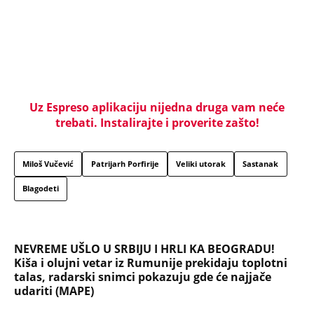
NEVREME UŠLO U SRBIJU I HRLI KA BEOGRADU!
Kiša i olujni vetar iz Rumunije prekidaju toplotni
talas, radarski snimci pokazuju gde će najjače
udariti (MAPE)
KOMŠIJE OTKRILE POZADINU UBISTVA NA NOVOM
BEOGRADU! Sin do smrti tukao uglednu doktorku
Milku, iza svega se krije jeziva priča koja je trajala
GODINAMA
"ODSEĆI ĆU TI JEZIK, UNIŠTITI ŽIVOT I BRAK"
Poslušajte glasovne poruke Ane Nikolić: Besna i
nezaustavljiva uputila brutalne uvrede i pretnje
Slobinoj Jeleni
RUSI, NAVIJAČI SPARTAKA DOČEKALI ALBANCA KOJI