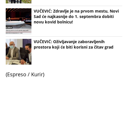
VUČEVIĆ: Zdravlje je na prvom mestu, Novi
Sad će najkasnije do 1. septembra dobiti
novu kovid bolnicu!
VUČEVIĆ: Oživljavanje zaboravljenih
prostora koji će biti korisni za čitav grad
(Espreso / Kurir)
Uz Espreso aplikaciju nijedna druga vam neće
trebati. Instalirajte i proverite zašto!
Miloš Vučević
Patrijarh Porfirije
Veliki utorak
Sastanak
Blagodeti