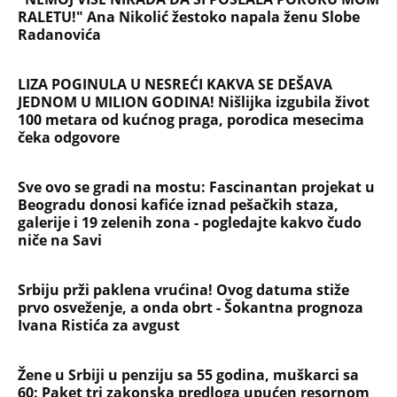
Srbiju prži paklena vrućina! Ovog datuma stiže
prvo osveženje, a onda obrt - Šokantna prognoza
Ivana Ristića za avgust
Žene u Srbiji u penziju sa 55 godina, muškarci sa
60: Paket tri zakonska predloga upućen resornom
ministarstvu
NAJČITANIJE
NAJNOVIJE