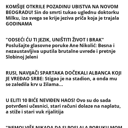
JE VREĐAO SRBE: Stigao je na stadion, a onda mu
se zaledila krv u žilama...
U ELITI 10 BIĆE NEVIĐEN HAOS! Ovo su do sada
potvrđeni učesnici, stari računi dolaze na naplatu,
a stiže i stari vuk rijalitija
"NEMOJ VIŠE NIKADA DA SI POSLALA PORUKU MOM
RALETU!" Ana Nikolić žestoko napala ženu Slobe
Radanovića
LIZA POGINULA U NESREĆI KAKVA SE DEŠAVA
JEDNOM U MILION GODINA! Nišlijka izgubila život
100 metara od kućnog praga, porodica mesecima
čeka odgovore
Sve ovo se gradi na mostu: Fascinantan projekat u
Beogradu donosi kafiće iznad pešačkih staza,
galerije i 19 zelenih zona - pogledajte kakvo čudo
niče na Savi