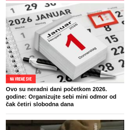
OD NAVODNOG HEROJA DO BRUTALNOG UBICE
GENERAL IVAN STRELJAO SRBE, A
HRVATI GA SLAVILI KAO HEROJA KNINA:
Par godina kasnije išao od kuće do kuće i
UBIJAO!