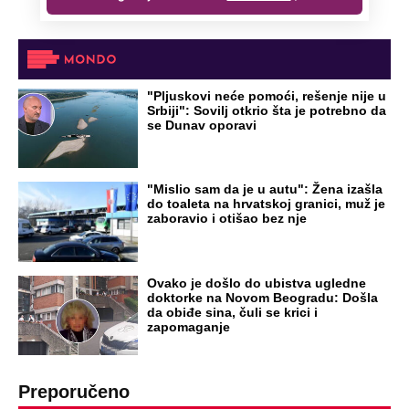
NA VREME SVE
Ovo su neradni dani početkom 2026.
godine: Organizujte sebi mini odmor od
čak četiri slobodna dana