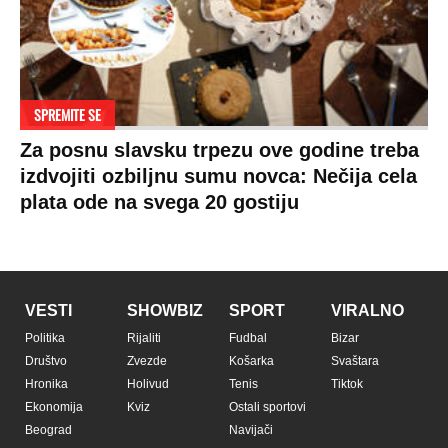
LIFESTYLE
SVET
MONDO INC.
Život
Planeta
Impressum
Stil
Globalno zagrevanje
Kontakt
Ljubav
Hrvatska
Marketing
Zdravlje
BiH
Politika o kolačićima
Hi-Tech
Crna Gora
Uslovi korišćenja
Kultura
Makedonija
Politika privatnosti
Auto
Privacy policy
Terms of service
Prijatelji sajta
Pratite nas na: