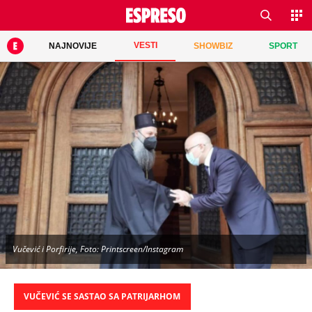
VESTI
NAJNOVIJE
SHOWBIZ
SPORT
Vučević i Porfirije, Foto: Printscreen/Instagram
VUČEVIĆ SE SASTAO SA PATRIJARHOM