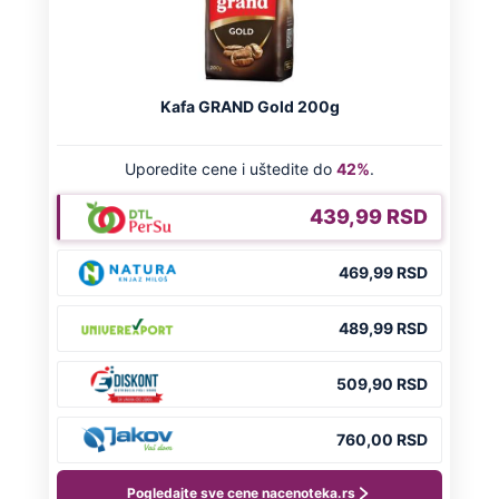
"Pljuskovi neće pomoći, rešenje nije u
Srbiji": Sovilj otkrio šta je potrebno da
se Dunav oporavi
"Mislio sam da je u autu": Žena izašla
do toaleta na hrvatskoj granici, muž je
zaboravio i otišao bez nje
Ovako je došlo do ubistva ugledne
doktorke na Novom Beogradu: Došla
da obiđe sina, čuli se krici i
zapomaganje
Preporučeno