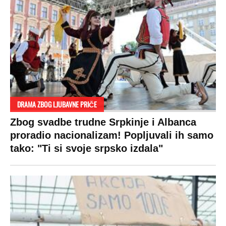
RAJ!
Žene u Srbiji su poludele za njima,
ogledaju se, bacaju pare: Ovde bunde
koštaju 100 evra, a neke i 2.000 dinara!