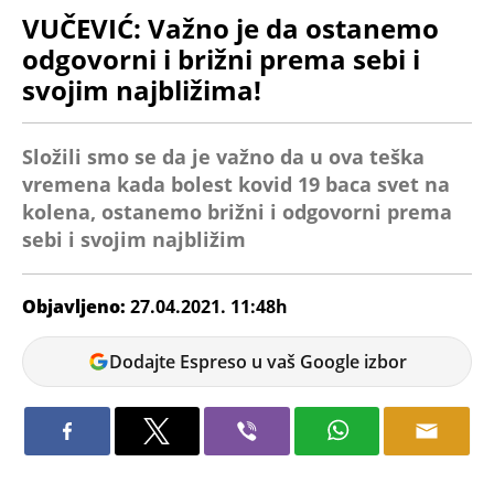
VUČEVIĆ: Važno je da ostanemo
odgovorni i brižni prema sebi i
svojim najbližima!
Složili smo se da je važno da u ova teška
vremena kada bolest kovid 19 baca svet na
kolena, ostanemo brižni i odgovorni prema
sebi i svojim najbližim
Objavljeno:
27.04.2021. 11:48h
Tamara
Dodajte Espreso u vaš Google izbor
Dragićević
Gradonačelnik Novog Sada Miloš Vučević