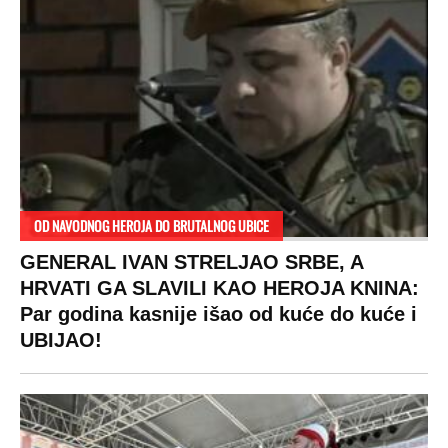
DRAMA ZBOG LJUBAVNE PRIČE
Zbog svadbe trudne Srpkinje i Albanca
proradio nacionalizam! Popljuvali ih samo
tako: "Ti si svoje srpsko izdala"