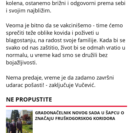
i svojim najbližim.
Veoma je bitno da se vakcinišemo - time ćemo
sprečiti teže oblike kovida i poživeti u
blagostanju, na radost svoje familije. Kada bi se
svako od nas zaštitio, život bi se odmah vratio u
normalu, u vreme kad smo se družili bez
bojažljivosti.
Nema predaje, vreme je da zadamo završni
udarac pošasti! - zaključuje Vučević.
NE PROPUSTITE
GRADONAČELNIK NOVOG SADA U ŠAPCU O
ZNAČAJU FRUŠKOGORSKOG KORIDORA