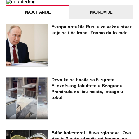
PEĐU JE ZBOG POROKA I ŽENA
OSTAVILA, A ONDA SE ZA 3 DANA
DESILO ČUDO! Jeftina stvar ga
IZLEČILA od ALKOHOLA
Jezivo priznanje osumnjičenog za
Dankino ubistvo: Telo u crnom džaku
doneo u dvorište, a onda preokret
SVE NAJČITANIJE VESTI