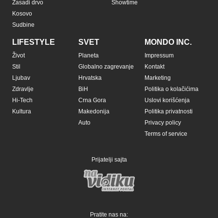
Copyright © Espreso.co.rs 2026. Sva prava zadržana. Mondo inc.