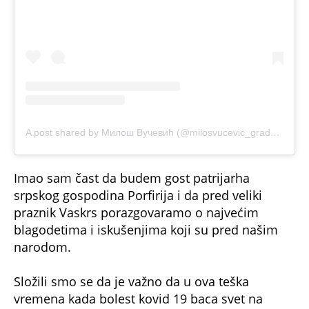
A post shared by Милош Вучевић (@milosvucevic_gradonacelnik)
Imao sam čast da budem gost patrijarha
srpskog gospodina Porfirija i da pred veliki
praznik Vaskrs porazgovaramo o najvećim
blagodetima i iskušenjima koji su pred našim
narodom.
Složili smo se da je važno da u ova teška
vremena kada bolest kovid 19 baca svet na
kolena, ostanemo brižni i odgovorni prema sebi