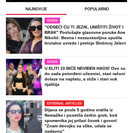
PORUKU MOM RALETU!" Ana Nikolić
žestoko napala ženu Slobe Radanovića
ZABAVA
"Pomalo je grubo to što..." Britanac prvi
put posetio Beograd, pa ostao zatečen:
Evo šta ga je najviše iznenadilo u Srbiji
(VIDEO)