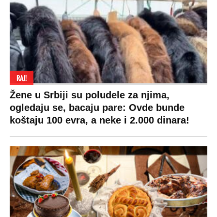
SPREMITE SE
Za posnu slavsku trpezu ove godine treba
izdvojiti ozbiljnu sumu novca: Nečija cela
plata ode na svega 20 gostiju
VESTI
SHOWBIZ
SPORT
VIRALNO
Politika
Rijaliti
Fudbal
Bizar
Društvo
Zvezde
Košarka
Svaštara
Hronika
Holivud
Tenis
Tiktok
Ekonomija
Kviz
Ostali sportovi
Beograd
Navijači
Zasadi drvo
Showtime
Kosovo
Sudbine