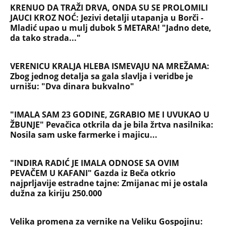
Devojka se bacila sa 5. sprata
Filozofskog fakulteta u Beogradu:
Preminula na licu mesta, istraga u
toku!
Briše holesterol i čuva zglobove: Ova
riba je 3 puta zdravija od lososa, ne
bacajte ulje iz konzerve
PEĐU JE ZBOG POROKA I ŽENA
OSTAVILA, A ONDA SE ZA 3 DANA
DESILO ČUDO! Jeftina stvar ga