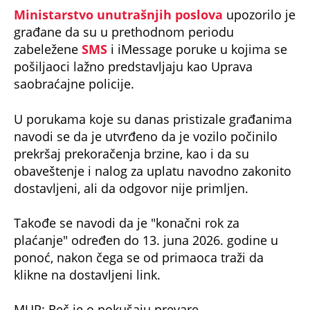
građane da su u prethodnom periodu
zabeležene
SMS
i iMessage poruke u kojima se
pošiljaoci lažno predstavljaju kao Uprava
saobraćajne policije.
U porukama koje su danas pristizale građanima
navodi se da je utvrđeno da je vozilo počinilo
prekršaj prekoračenja brzine, kao i da su
obaveštenje i nalog za uplatu navodno zakonito
dostavljeni, ali da odgovor nije primljen.
Takođe se navodi da je "konačni rok za
plaćanje" određen do 13. juna 2026. godine u
ponoć, nakon čega se od primaoca traži da
klikne na dostavljeni link.
MUP: Reč je o pokušaju prevare