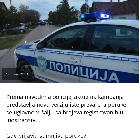
Preko ove platforme moguće je dostaviti spornu
poruku, internet stranicu ili drugi sadržaj na
proveru i dobiti stručnu procenu rizika.
MUP je poručio da će nastaviti da preduzima
mere radi otkrivanja i procesuiranja osoba koje
zloupotrebljavaju ime državnih institucija kako
bi prevarile građane i pribavile protivpravnu
imovinsku korist.
NE PROPUSTITE
Najmoćnije majčine molitve za sina: Ove reči
će ih zaštititi od svakog zla - prejake su
Ovo su kazne za ubijanje životinja u Srbiji: Za