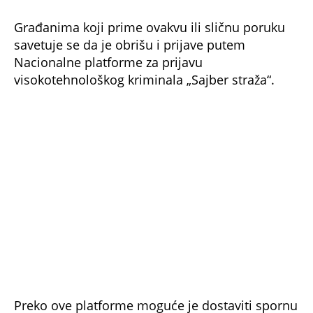
ubijanje bubamare 15.000 dinara, a za jednu
i do MILION DINARA
Otac Saša kaže da su ova kumstva unapred
osuđena na propast: Evo ko ne bi trebalo da
vas venčava, ni krštava decu
Bonus video:
00:43