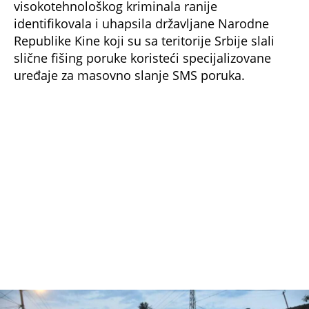
foto: Kurir/S. U.
Prema navodima policije, aktuelna kampanja
predstavlja novu verziju iste prevare, a poruke
se uglavnom šalju sa brojeva registrovanih u
inostranstvu.
Gde prijaviti sumnjivu poruku?
Građanima koji prime ovakvu ili sličnu poruku
savetuje se da je obrišu i prijave putem
Nacionalne platforme za prijavu
visokotehnološkog kriminala „Sajber straža“.