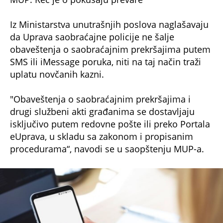
Iz Ministarstva unutrašnjih poslova naglašavaju
da Uprava saobraćajne policije ne šalje
obaveštenja o saobraćajnim prekršajima putem
SMS ili iMessage poruka, niti na taj način traži
uplatu novčanih kazni.
"Obaveštenja o saobraćajnim prekršajima i
drugi službeni akti građanima se dostavljaju
isključivo putem redovne pošte ili preko Portala
eUprava, u skladu sa zakonom i propisanim
procedurama“, navodi se u saopštenju MUP-a.