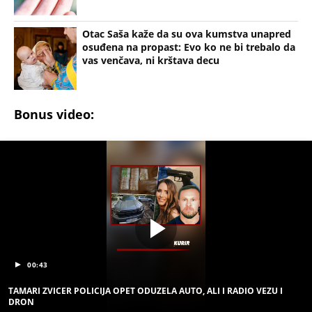
se VAN MESTA ZLOČINA
NAJJEZIVIJI UBICA STARE JUGOSLAVIJE: Mamin sin
otimao žene, stravično ih zlostavljao - a onda
SPALJIVAO U PEĆI ZA HLEB! Zbog kobne greške
skončao na ROBIJI
Tito je viknuo: "Zaustavite tog ludaka!" Brozov
general pred svima optužio Stambolića da je
ljubavnik njegove žene, pa izvršio samoubistvo
KRENUO DA TRAŽI DRVA, ONDA SU SE PROLOMILI
JAUCI KROZ NOĆ: Jezivi detalji utapanja u Borči -
Mladić upao u mulj dubok 5 METARA! "Jadno dete,
da tako strada..."
VERENICU KRALJA HLEBA ISMEVAJU NA MREŽAMA:
Zbog jednog detalja sa gala slavlja i veridbe je
urnišu: "Dva dinara bukvalno"