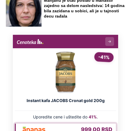
NA VREME SVE
Ovo su neradni dani početkom 2026.
godine: Organizujte sebi mini odmor od
čak četiri slobodna dana