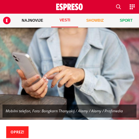
VESTI
NAJNOVIJE
SHOWBIZ
SPORT
Mobilni telefon, Foto: Bongkarn Thanyakij / Alamy / Alamy / Profimedia
OPREZ!