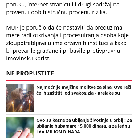
TAMARI ZVICER POLICIJA OPET ODUZELA AUTO, ALI I RADIO VEZU I
DRON
(Espreso/
Mondo
)
Uz Espreso aplikaciju nijedna druga vam neće
trebati. Instalirajte i proverite zašto!
MUP Srbije
SMS
Poruke
Prevaranti
Saobraćaj
Kazne
OTKRIVENO KAKO JE ISPLANIRANO UBISTVO
PEKARA NA KARABURMI! Radivoje upao u zamku iz
koje nije mogao da se izvuče, ključna stvar desila