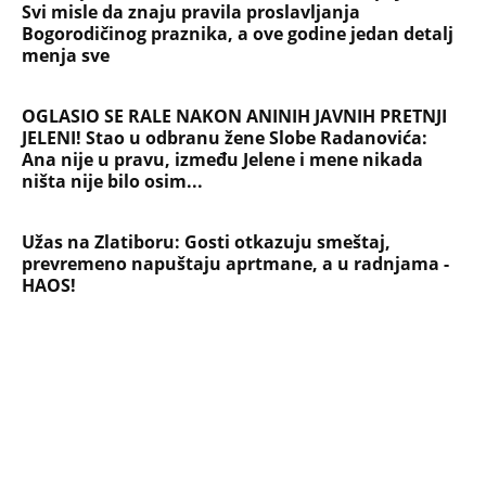
IZLEČILA od ALKOHOLA
Jezivo priznanje osumnjičenog za
Dankino ubistvo: Telo u crnom džaku
doneo u dvorište, a onda preokret
SVE NAJČITANIJE VESTI