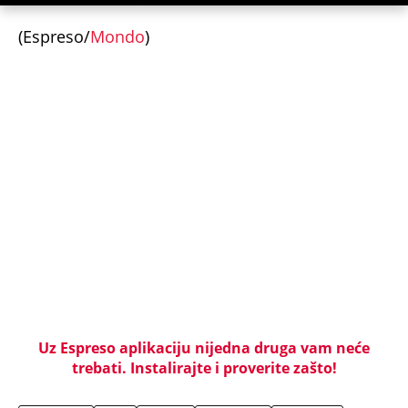
"IMALA SAM 23 GODINE, ZGRABIO ME I UVUKAO U
ŽBUNJE" Pevačica otkrila da je bila žrtva nasilnika:
Nosila sam uske farmerke i majicu...
"INDIRA RADIĆ JE IMALA ODNOSE SA OVIM
PEVAČEM U KAFANI" Gazda iz Beča otkrio
najprljavije estradne tajne: Zmijanac mi je ostala
dužna za kiriju 250.000
Velika promena za vernike na Veliku Gospojinu:
Svi misle da znaju pravila proslavljanja
Bogorodičinog praznika, a ove godine jedan detalj
menja sve
OGLASIO SE RALE NAKON ANINIH JAVNIH PRETNJI
JELENI! Stao u odbranu žene Slobe Radanovića:
Ana nije u pravu, između Jelene i mene nikada
ništa nije bilo osim...