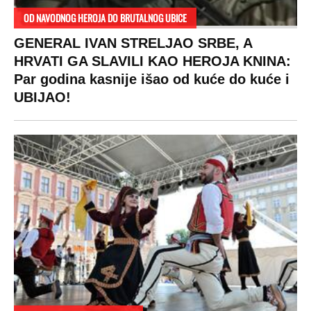
plata ode na svega 20 gostiju
VESTI
SHOWBIZ
SPORT
VIRALNO
Politika
Rijaliti
Fudbal
Bizar
Društvo
Zvezde
Košarka
Svaštara
Hronika
Holivud
Tenis
Tiktok
Ekonomija
Kviz
Ostali sportovi
Beograd
Navijači
Zasadi drvo
Showtime
Kosovo
Sudbine
LIFESTYLE
SVET
MONDO INC.
Život
Planeta
Impressum
Stil
Globalno zagrevanje
Kontakt
Ljubav
Hrvatska
Marketing
Zdravlje
BiH
Politika o kolačićima