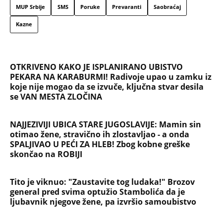
Užas na Zlatiboru: Gosti otkazuju smeštaj,
prevremeno napuštaju aprtmane, a u radnjama -
HAOS!
NAJČITANIJE
NAJNOVIJE
Evropa optužila Rusiju za važnu stvar
koja se tiče Irana: Znamo da to rade