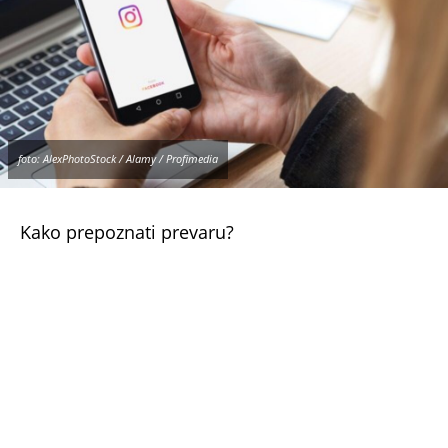
foto: AlexPhotoStock / Alamy / Profimedia
Kako prepoznati prevaru?
Kako navode iz MUP-a, ovakve poruke najčešće
stižu sa stranih telefonskih brojeva ili naloga
koji nemaju nikakve veze sa državnim
institucijama, što predstavlja jedan od prvih
znakova da je reč o prevari.
Građanima se savetuje da ne otvaraju sumnjive
linkove i da ne ostavljaju lične podatke, lozinke,