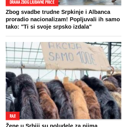
Hi-Tech
Crna Gora
Uslovi korišćenja
Kultura
Makedonija
Politika privatnosti
Auto
Privacy policy
Terms of service
Prijatelji sajta
Pratite nas na:
Copyright © Espreso.co.rs 2026. Sva prava zadržana. Mondo inc.