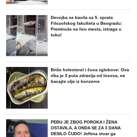
STARS
VERENICU KRALJA HLEBA ISMEVAJU
NA MREŽAMA: Zbog jednog detalja sa
gala slavlja i veridbe je urnišu: "Dva
dinara bukvalno"
STARS
"INDIRA RADIĆ JE IMALA ODNOSE SA
OVIM PEVAČEM U KAFANI" Gazda iz
Beča otkrio najprljavije estradne tajne:
Zmijanac mi je ostala dužna za kiriju
250.000
STARS
"IMALA SAM 23 GODINE, ZGRABIO ME I
UVUKAO U ŽBUNJE" Pevačica otkrila da
je bila žrtva nasilnika: Nosila sam uske
farmerke i majicu...
EXTERNAL ARTICLES