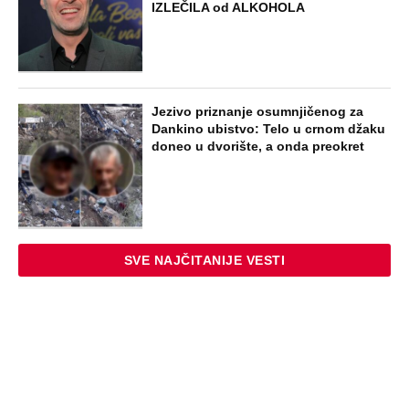
Marijanu je otac poslao u manastir
zajedno sa delom nasledstva: 14 godina
bila zazidana u sobici, ali je u tajnosti
decu rađala