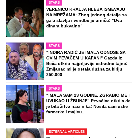
Naneli mu povrede po genitalijama i
telu, pa ga ugušili krpom: Otkriveni svi
jezivi detalji mučenja ubijenog
Radivoja
Misterija Lokerbija: Avion sa 270 ljudi
se raspao u vazduhu, poginuli svi
putnici, tela ostala rasuta po ulicama
Preporučeno