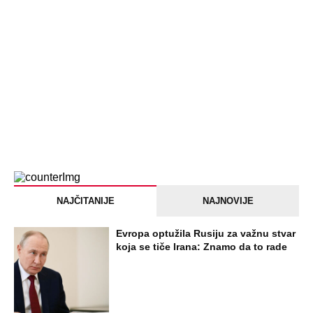
NAJNOVIJE
POPULARNO
ZABAVA
Tito je viknuo: "Zaustavite tog ludaka!"
Brozov general pred svima optužio
Stambolića da je ljubavnik njegove
žene, pa izvršio samoubistvo