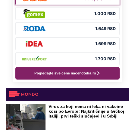
OD NAVODNOG HEROJA DO BRUTALNOG UBICE
GENERAL IVAN STRELJAO SRBE, A
HRVATI GA SLAVILI KAO HEROJA KNINA:
Par godina kasnije išao od kuće do kuće i
UBIJAO!