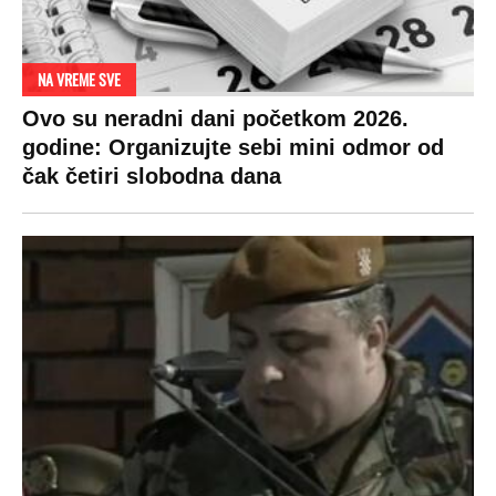
Žene u Srbiji su poludele za njima,
ogledaju se, bacaju pare: Ovde bunde
koštaju 100 evra, a neke i 2.000 dinara!
SPREMITE SE
Za posnu slavsku trpezu ove godine treba
izdvojiti ozbiljnu sumu novca: Nečija cela