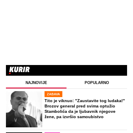
Virus za koji nema ni leka ni vakcine
kosi po Evropi: Najkritičnije u Grčkoj i
Italiji, prvi teški slučajevi i u Srbiji