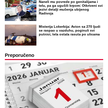
DRAMA ZBOG LJUBAVNE PRIČE
Zbog svadbe trudne Srpkinje i Albanca
proradio nacionalizam! Popljuvali ih samo
tako: "Ti si svoje srpsko izdala"
RAJ!