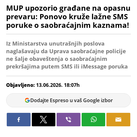
MUP upozorio građane na opasnu
prevaru: Ponovo kruže lažne SMS
poruke o saobraćajnim kaznama!
Iz Ministarstva unutrašnjih poslova
naglašavaju da Uprava saobraćajne policije
ne šalje obaveštenja o saobraćajnim
prekršajima putem SMS ili iMessage poruka
Objavljeno:
13.06.2026. 18:07h
Miloš
Dodajte Espreso u vaš Google izbor
Dojčinović
Ministarstvo unutrašnjih poslova
upozorilo je