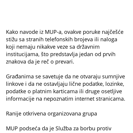
podatke o platnim karticama ili druge osetljive
informacije na nepoznatim internet stranicama.
Ranije otkrivena organizovana grupa
MUP podseća da je Služba za borbu protiv
visokotehnološkog kriminala ranije
identifikovala i uhapsila državljane Narodne
Republike Kine koji su sa teritorije Srbije slali
slične fišing poruke koristeći specijalizovane
uređaje za masovno slanje SMS poruka.