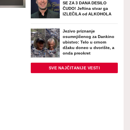
SE ZA 3 DANA DESILO
ČUDO! Jeftina stvar ga
IZLEČILA od ALKOHOLA
Jezivo priznanje
osumnjičenog za Dankino
ubistvo: Telo u crnom
džaku doneo u dvorište, a
onda preokret
SVE NAJČITANIJE VESTI