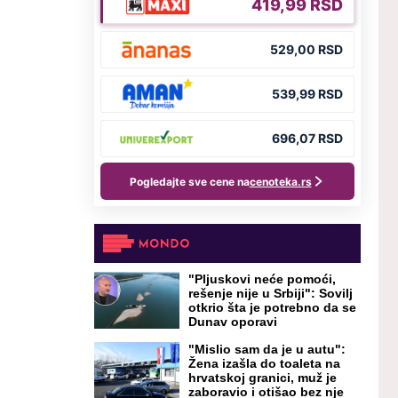
"Pljuskovi neće pomoći,
rešenje nije u Srbiji": Sovilj
otkrio šta je potrebno da se
Dunav oporavi
"Mislio sam da je u autu":
Žena izašla do toaleta na
hrvatskoj granici, muž je
zaboravio i otišao bez nje