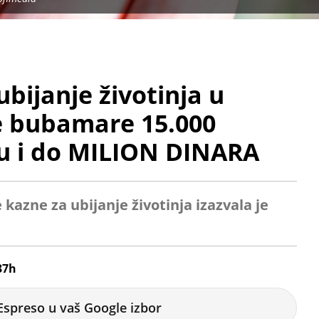
bijanje životinja u
je bubamare 15.000
nu i do MILION DINARA
 kazne za ubijanje životinja izazvala je
37h
Espreso u vaš Google izbor