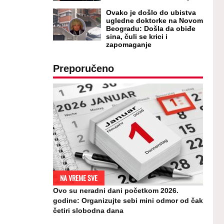
Ovako je došlo do ubistva
ugledne doktorke na Novom
Beogradu: Došla da obiđe
sina, čuli se krici i
zapomaganje
Preporučeno
NA VREME SVE
Ovo su neradni dani početkom 2026.
godine: Organizujte sebi mini odmor od čak
četiri slobodna dana