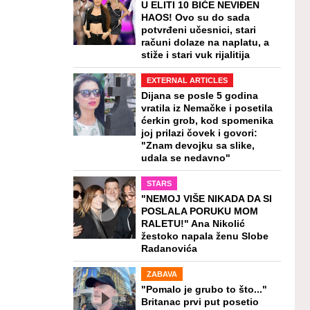
U ELITI 10 BIĆE NEVIĐEN
HAOS! Ovo su do sada
potvrđeni učesnici, stari
računi dolaze na naplatu, a
stiže i stari vuk rijalitija
EXTERNAL ARTICLES
Dijana se posle 5 godina
vratila iz Nemačke i posetila
ćerkin grob, kod spomenika
joj prilazi čovek i govori:
"Znam devojku sa slike,
udala se nedavno"
STARS
"NEMOJ VIŠE NIKADA DA SI
POSLALA PORUKU MOM
RALETU!" Ana Nikolić
žestoko napala ženu Slobe
Radanovića
ZABAVA
"Pomalo je grubo to što..."
Britanac prvi put posetio