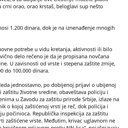
 crni orao, orao krstaš, beloglavi sup nešto
znosi 1.200 dinara, dok je na iznenađenje mnogih
ne potrebe u vidu kretanja, aktivnosti ili bilo
krivično delo rečeno je da je propisana novčana
ne. U zavisnosti od vrste i stepena zaštite zmije,
0 do 100.000 dinara.
leda jednostavno, po dobijenoj prijavi o ubijenoj
 i zaštitu životne sredine, obaveštava policiju i
enima u Zavodu za zaštitu prirode Srbije, izlaze na
k o kojoj zaštićenoj vrsti je reč, dok policija i
ju počinioca. Republička inspekcija za zaštitu
rti zaštićene vrste. Međutim, krivac uglavnom ne
 krivičnom prijavom protiv NN lica", pojašnjavaju