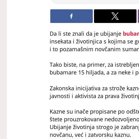
Da li ste znali da je ubijanje
buba
insekata i životinjica s kojima s
i to pozamašnim novčanim suma
Tako biste, na primer, za istreblje
bubamare 15 hiljada, a za neke i p
Zakonska inicijativa za strože kazne
javnosti i aktivista za prava životi
Kazne su inače propisane po odšt
štete prouzrokovane nedozvoljeno
Ubijanje životinja strogo je zabra
novčanu, već i zatvorsku kaznu.