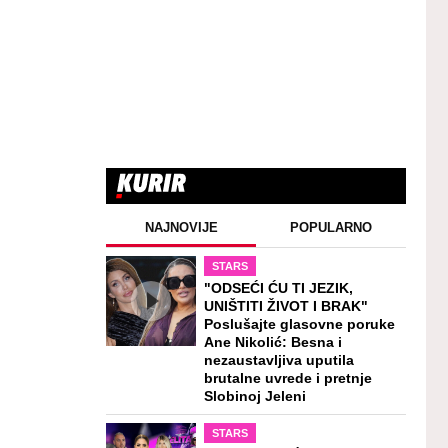
NAJNOVIJE
POPULARNO
STARS
"ODSEĆI ĆU TI JEZIK,
UNIŠTITI ŽIVOT I BRAK"
Poslušajte glasovne poruke
Ane Nikolić: Besna i
nezaustavljiva uputila
brutalne uvrede i pretnje
Slobinoj Jeleni
STARS