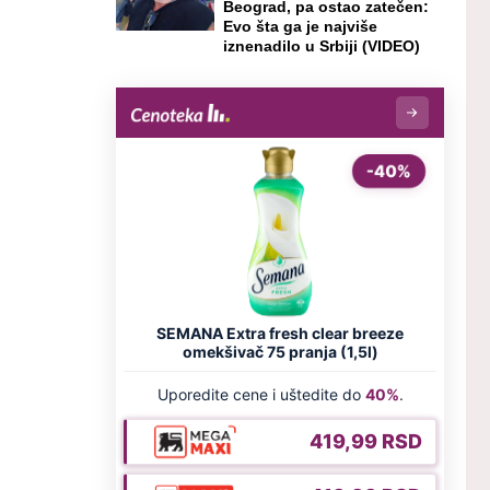
Beograd, pa ostao zatečen:
Evo šta ga je najviše
iznenadilo u Srbiji (VIDEO)