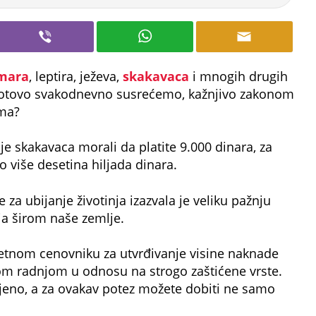
mara
, leptira, ježeva,
skakavaca
i mnogih drugih
e gotovo svakodnevno susrećemo, kažnjivo zakonom
ma?
nje skakavaca morali da platite 9.000 dinara, za
o više desetina hiljada dinara.
 za ubijanje životinja izazvala je veliku pažnju
nja širom naše zemlje.
etnom cenovniku za utvrđivanje visine naknade
m radnjom u odnosu na strogo zaštićene vrste.
njeno, a za ovakav potez možete dobiti ne samo