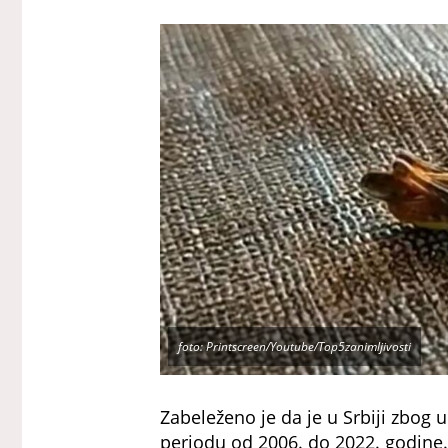
foto: Printscreen/Youtube/Top5zanimljivosti
Zabeleženo je da je u Srbiji zbog 
periodu od 2006. do 2022. godine.