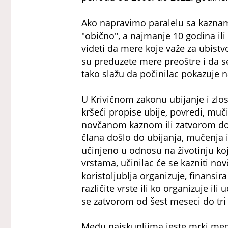
Ako napravimo paralelu sa kaznam
"obično", a najmanje 10 godina ili
videti da mere koje važe za ubistv
su preduzete mere preoštre i da se n
tako slažu da počinilac pokazuje n
U Krivičnom zakonu ubijanje i zlost
kršeći propise ubije, povredi, muči 
novčanom kaznom ili zatvorom do d
člana došlo do ubijanja, mučenja il
učinjeno u odnosu na životinju ko
vrstama, učinilac će se kazniti no
koristoljublja organizuje, finansira
različite vrste ili ko organizuje i
se zatvorom od šest meseci do tr
Među najskupljima jeste mrki medve