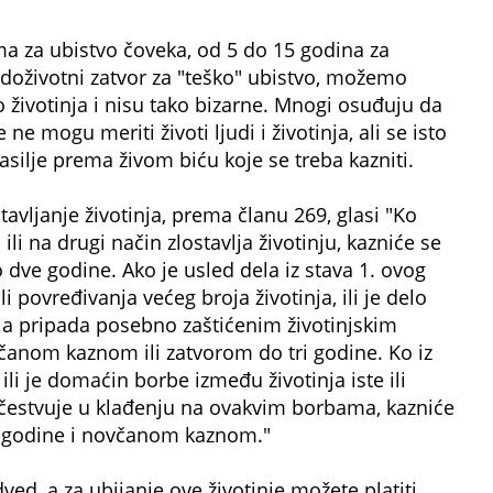
a za ubistvo čoveka, od 5 do 15 godina za
 doživotni zatvor za "teško" ubistvo, možemo
o životinja i nisu tako bizarne. Mnogi osuđuju da
e mogu meriti životi ljudi i životinja, ali se isto
asilje prema živom biću koje se treba kazniti.
avljanje životinja, prema članu 269, glasi "Ko
ili na drugi način zlostavlja životinju, kazniće se
ve godine. Ako je usled dela iz stava 1. ovog
i povređivanja većeg broja životinja, ili je delo
ja pripada posebno zaštićenim životinjskim
včanom kaznom ili zatvorom do tri godine. Ko iz
 ili je domaćin borbe između životinja iste ili
li učestvuje u klađenju na ovakvim borbama, kazniće
i godine i novčanom kaznom."
d, a za ubijanje ove životinje možete platiti