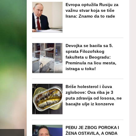
Evropa optužila Rusiju za
važnu stvar koja se tiče
Irana: Znamo da to rade
Devojka se bacila sa 5.
sprata Filozofskog
fakulteta u Beogradu:
Preminula na licu mesta,
istraga u toku!
Briše holesterol i čuva
zglobove: Ova riba je 3
puta zdravija od lososa, ne
bacajte ulje iz konzerve
PEĐU JE ZBOG POROKA I
ŽENA OSTAVILA, A ONDA