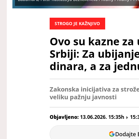
STROGO JE KAŽNJIVO
Ovo su kazne za u
Srbiji: Za ubijan
dinara, a za jed
Zakonska inicijativa za strože
veliku pažnju javnosti
Objavljeno:
13.06.2026. 15:35h
15:
Miloš
Dodajte 
Dojčinović