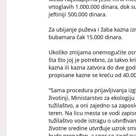
vrtoglavih 1.000.000 dinara, dok su
jeftiniji 500.000 dinara.
Za ubijanje puževa i žaba kazna i
bubamara čak 15.000 dinara.
Ukoliko zmijama onemogućite osnov
šta što joj je potrebno, za takvo 
kazna ili kazna zatvora do dve godi
propisane kazne se kreću od 40.00
"Sama procedura prijavljivanja izg
životinji, Ministarstvo za ekologiju
tužilaštvo, a oni zajedno sa zaposl
teren. Na licu mesta se vodi zapisni
tužilaštvo vode istragu o utvrđivan
životne sredine utvrđuje uzrok sm
bude pronađen, a spor se završava