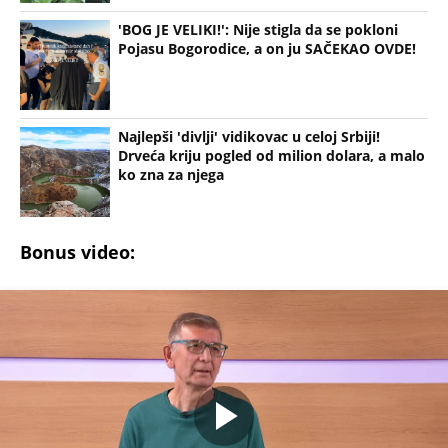
'BOG JE VELIKI!': Nije stigla da se pokloni
Pojasu Bogorodice, a on ju SAČEKAO OVDE!
Najlepši 'divlji' vidikovac u celoj Srbiji!
Drveća kriju pogled od milion dolara, a malo
ko zna za njega
Bonus video: