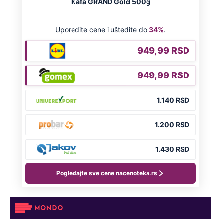
Naneli mu povrede po genitalijama i
telu, pa ga ugušili krpom: Otkriveni svi
jezivi detalji mučenja ubijenog
Radivoja
Misterija Lokerbija: Avion sa 270 ljudi
se raspao u vazduhu, poginuli svi
putnici, tela ostala rasuta po ulicama
Preporučeno