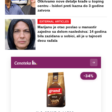
Virus za koji nema ni leka ni vakcine
kosi po Evropi: Najkritičnije u Grčkoj i
Italiji, prvi teški slučajevi i u Srbiji