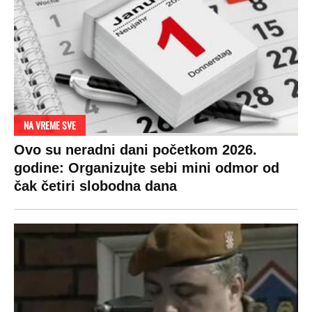
OD NAVODNOG HEROJA DO BRUTALNOG UBICE
GENERAL IVAN STRELJAO SRBE, A
HRVATI GA SLAVILI KAO HEROJA KNINA:
Par godina kasnije išao od kuće do kuće i
UBIJAO!