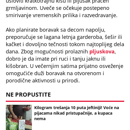
grmljavinom. Uveče se očekuje postepeno
smirivanje vremenskih prilika i razvedravanje.
Ako planirate boravak sa decom napolju,
preporučuje se lagana letnja garderoba, šešir ili
kačket i dovoljno tečnosti tokom najtoplijeg dela
dana. Zbog mogućnosti prolaznih
pljuskova
,
dobro je da imate pri ruci i tanju jaknu ili
kišobran. U večernjim satima prijatno osveženje
omogućiće duži boravak na otvorenom i
porodične aktivnosti u prirodi.
NE PROPUSTITE
Kilogram trešanja 10 puta jeftiniji! Voće na
pijacama nikad pristupačnije, a kupaca
nema