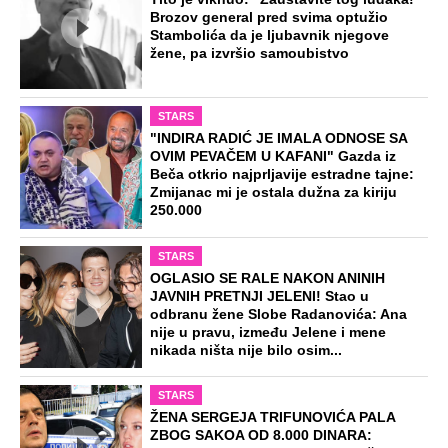
EXTERNAL ARTICLES
Marijanu je otac poslao u manastir
zajedno sa delom nasledstva: 14 godina
bila zazidana u sobici, ali je u tajnosti
decu rađala