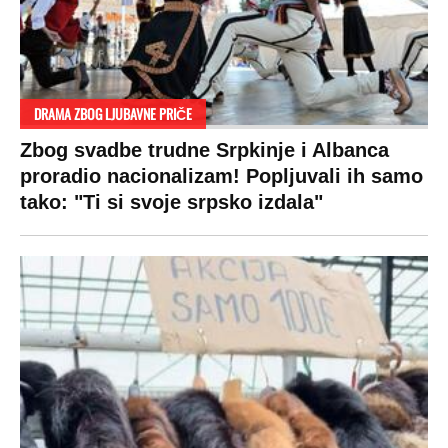
Žene u Srbiji su poludele za njima,
ogledaju se, bacaju pare: Ovde bunde
koštaju 100 evra, a neke i 2.000 dinara!
SPREMITE SE
Za posnu slavsku trpezu ove godine treba