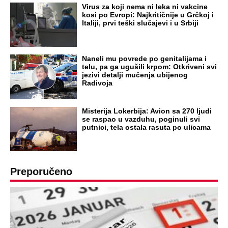
NA VREME SVE
Ovo su neradni dani početkom 2026.
godine: Organizujte sebi mini odmor od
čak četiri slobodna dana