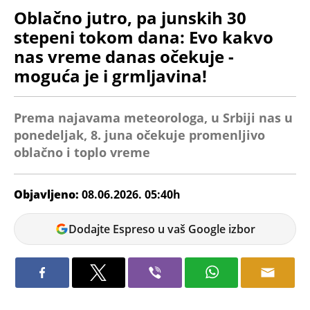
Oblačno jutro, pa junskih 30
stepeni tokom dana: Evo kakvo
nas vreme danas očekuje -
moguća je i grmljavina!
Prema najavama meteorologa, u Srbiji nas u
ponedeljak, 8. juna očekuje promenljivo
oblačno i toplo vreme
Objavljeno:
08.06.2026. 05:40h
Tatjana
Dodajte Espreso u vaš Google izbor
Maksić