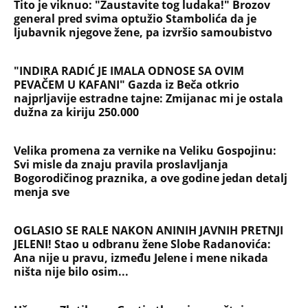
menja sve
OGLASIO SE RALE NAKON ANINIH JAVNIH PRETNJI
JELENI! Stao u odbranu žene Slobe Radanovića:
Ana nije u pravu, između Jelene i mene nikada
ništa nije bilo osim...
Užas na Zlatiboru: Gosti otkazuju smeštaj,
prevremeno napuštaju aprtmane, a u radnjama -
HAOS!
"ŠTA ĆE SAKO NA ŽENI SERGEJA TRIFUNOVIĆA?“
Čuvena glumčeva fora o Marijanu Rističeviću sada
dobila NOVI KONTEKST!
BRANKA MRAČNU TAJNU ODNELA U GROB Zašto je
morala da umre kobne noći i šta komšije UPORNO
KRIJU? Potresna ispovest oca 6 godina od zločina u
Vranjskoj Banji