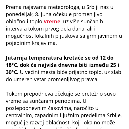
Prema najavama meteorologa, u Srbiji nas u
ponedeljak, 8. juna očekuje promenljivo
oblačno i toplo
vreme
, uz više sunčanih
intervala tokom prvog dela dana, ali i
mogućnost lokalnih pljuskova sa grmljavinom u
pojedinim krajevima.
Jutarnja temperatura kretaće se od 12 do
18°C, dok će najviša dnevna biti između 25 i
30°C.
U većini mesta biće prijatno toplo, uz slab
do umeren vetar promenljivog pravca.
Tokom prepodneva očekuje se pretežno suvo
vreme sa sunčanim periodima. U
poslepodnevnim časovima, naročito u
centralnim, zapadnim i južnim predelima Srbije,
moguć je razvoj oblačnosti koji lokalno može
usloviti kratkotrajnu kišu ili pljusak praćen