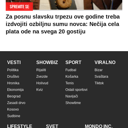
Zdravlje
BiH
Politika o kolačićima
Hi-Tech
Crna Gora
Uslovi korišćenja
Kultura
Makedonija
Politika privatnosti
Auto
Privacy policy
Terms of service
Prijatelji sajta
Pratite nas na:
Copyright © Espreso.co.rs 2026. Sva prava zadržana. Mondo inc.