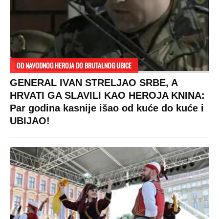
DRAMA ZBOG LJUBAVNE PRIČE
Zbog svadbe trudne Srpkinje i Albanca
proradio nacionalizam! Popljuvali ih samo
tako: "Ti si svoje srpsko izdala"
RAJ!