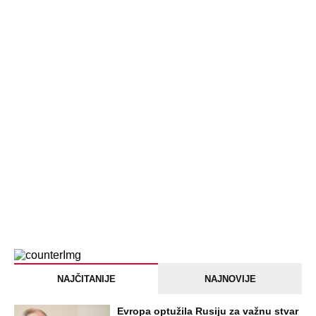
Devojka se bacila sa 5. sprata
Filozofskog fakulteta u Beogradu:
Preminula na licu mesta, istraga u
toku!
Briše holesterol i čuva zglobove: Ova
riba je 3 puta zdravija od lososa, ne
bacajte ulje iz konzerve
PEĐU JE ZBOG POROKA I ŽENA