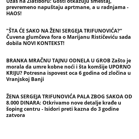
ŽENA SERGEJA TRIFUNOVIĆA PALA ZBOG SAKOA OD
8.000 DINARA: Otkrivamo nove detalje krađe u
šoping centru - Isidori preti kazna do 3 godine
zatvora
NAJČITANIJE
NAJNOVIJE
Evropa optužila Rusiju za važnu stvar
koja se tiče Irana: Znamo da to rade