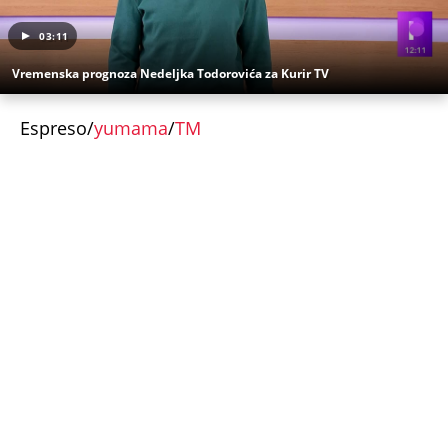
03:11
Vremenska prognoza Nedeljka Todorovića za Kurir TV
Espreso/
yumama
/
TM
Uz Espreso aplikaciju nijedna druga vam neće
trebati. Instalirajte i proverite zašto!
Vreme
Vremenska prognoza
Pljuskovi
Današnja prognoza
Grmljavina
OTKRIVENO KAKO JE ISPLANIRANO UBISTVO
PEKARA NA KARABURMI! Radivoje upao u zamku iz
koje nije mogao da se izvuče, ključna stvar desila