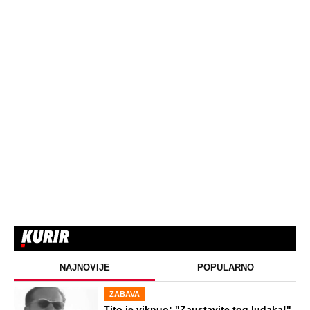
STARS
"INDIRA RADIĆ JE IMALA ODNOSE SA
OVIM PEVAČEM U KAFANI" Gazda iz
Beča otkrio najprljavije estradne tajne:
Zmijanac mi je ostala dužna za kiriju
250.000
STARS
OGLASIO SE RALE NAKON ANINIH
JAVNIH PRETNJI JELENI! Stao u
odbranu žene Slobe Radanovića: Ana
nije u pravu, između Jelene i mene
nikada ništa nije bilo osim...
STARS
ŽENA SERGEJA TRIFUNOVIĆA PALA
ZBOG SAKOA OD 8.000 DINARA:
Otkrivamo nove detalje krađe u šoping
centru - Isidori preti kazna do 3 godine
zatvora