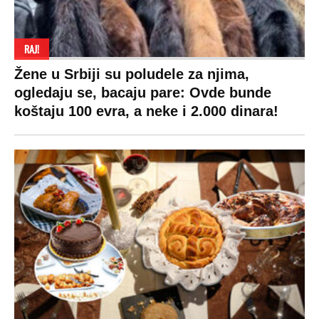
izdvojiti ozbiljnu sumu novca: Nečija cela
plata ode na svega 20 gostiju
VESTI
SHOWBIZ
SPORT
VIRALNO
Politika
Rijaliti
Fudbal
Bizar
Društvo
Zvezde
Košarka
Svaštara
Hronika
Holivud
Tenis
Tiktok
Ekonomija
Kviz
Ostali sportovi
Beograd
Navijači
Zasadi drvo
Showtime
Kosovo
Sudbine
LIFESTYLE
SVET
MONDO INC.
Život
Planeta
Impressum
Stil
Globalno zagrevanje
Kontakt
Ljubav
Hrvatska
Marketing