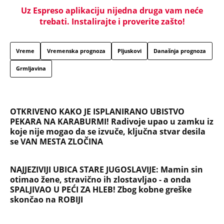
se VAN MESTA ZLOČINA
NAJJEZIVIJI UBICA STARE JUGOSLAVIJE: Mamin sin
otimao žene, stravično ih zlostavljao - a onda
SPALJIVAO U PEĆI ZA HLEB! Zbog kobne greške
skončao na ROBIJI
Tito je viknuo: "Zaustavite tog ludaka!" Brozov
general pred svima optužio Stambolića da je
ljubavnik njegove žene, pa izvršio samoubistvo
"INDIRA RADIĆ JE IMALA ODNOSE SA OVIM
PEVAČEM U KAFANI" Gazda iz Beča otkrio
najprljavije estradne tajne: Zmijanac mi je ostala
dužna za kiriju 250.000
Velika promena za vernike na Veliku Gospojinu:
Svi misle da znaju pravila proslavljanja
Bogorodičinog praznika, a ove godine jedan detalj