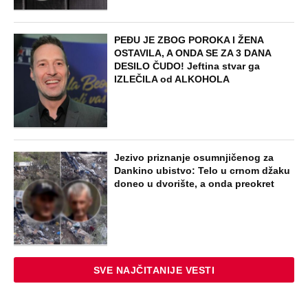
NAJNOVIJE
POPULARNO
ZABAVA
Tito je viknuo: "Zaustavite tog ludaka!"
Brozov general pred svima optužio
Stambolića da je ljubavnik njegove
žene, pa izvršio samoubistvo