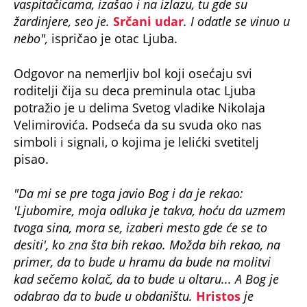
vaspitačicama, izašao i na izlazu, tu gde su
žardinjere, seo je.
Srčani udar
. I odatle se vinuo u
nebo",
ispričao je otac Ljuba.
Odgovor na nemerljiv bol koji osećaju svi
roditelji čija su deca preminula otac Ljuba
potražio je u delima Svetog vladike Nikolaja
Velimirovića. Podseća da su svuda oko nas
simboli i signali, o kojima je lelićki svetitelj
pisao.
"Da mi se pre toga javio Bog i da je rekao:
'Ljubomire, moja odluka je takva, hoću da uzmem
tvoga sina, mora se, izaberi mesto gde će se to
desiti', ko zna šta bih rekao. Možda bih rekao, na
primer, da to bude u hramu da bude na molitvi
kad sečemo kolač, da to bude u oltaru... A Bog je
odabrao da to bude u obdaništu.
Hristos
je