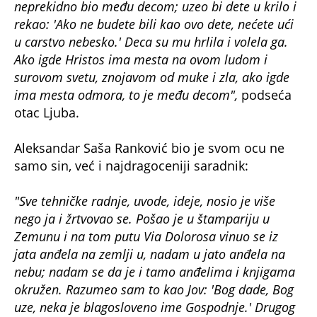
neprekidno bio među decom; uzeo bi dete u krilo i
rekao: 'Ako ne budete bili kao ovo dete, nećete ući
u carstvo nebesko.' Deca su mu hrlila i volela ga.
Ako igde Hristos ima mesta na ovom ludom i
surovom svetu, znojavom od muke i zla, ako igde
ima mesta odmora, to je među decom",
podseća
otac Ljuba.
Aleksandar Saša Ranković bio je svom ocu ne
samo sin, već i najdragoceniji saradnik:
"Sve tehničke radnje, uvode, ideje, nosio je više
nego ja i žrtvovao se. Pošao je u štampariju u
Zemunu i na tom putu Via Dolorosa vinuo se iz
jata anđela na zemlji u, nadam u jato anđela na
nebu; nadam se da je i tamo anđelima i knjigama
okružen. Razumeo sam to kao Jov: 'Bog dade, Bog
uze, neka je blagosloveno ime Gospodnje.' Drugog