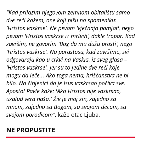
"Kad prilazim njegovom zemnom obitalištu samo
dve reči kažem, one koji pišu na spomeniku:
'Hristos vaskrse'. Ne pevam 'vječnaja pamjat', nego
pevam 'Hristos vaskrse iz mrtvih', dakle tropar. Kad
završim, ne govorim 'Bog da mu dušu prosti', nego
'Hristos vaskrse'. Na parastosu, kad završimo, svi
odgovaraju kao u crkvi na Vaskrs, iz sveg glasa –
'Hristos vaskrse'. Jer su to jedine dve reči koje
mogu da leče... Ako toga nema, hrišćanstva ne bi
bilo. Na činjenici da je Isus vaskrsao počiva sve.
Apostol Pavle kaže: 'Ako Hristos nije vaskrsao,
uzalud vera naša.' Živ je moj sin, zajedno sa
mnom, zajedno sa Bogom, sa svojom decom, sa
svojom porodicom",
kaže otac Ljuba.
NE PROPUSTITE