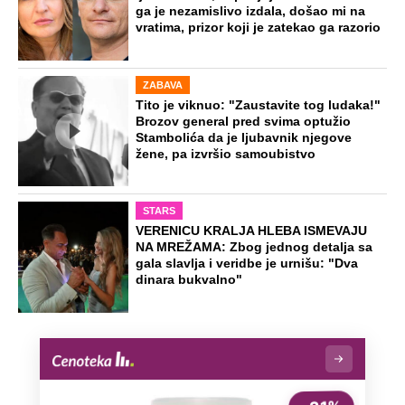
ga je nezamislivo izdala, došao mi na
vratima, prizor koji je zatekao ga razorio
ZABAVA
Tito je viknuo: "Zaustavite tog ludaka!"
Brozov general pred svima optužio
Stambolića da je ljubavnik njegove
žene, pa izvršio samoubistvo
STARS
VERENICU KRALJA HLEBA ISMEVAJU
NA MREŽAMA: Zbog jednog detalja sa
gala slavlja i veridbe je urnišu: "Dva
dinara bukvalno"