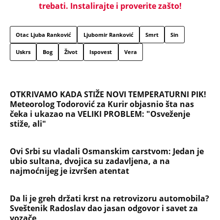
trebati. Instalirajte i proverite zašto!
Otac Ljuba Ranković
Ljubomir Ranković
Smrt
Sin
Uskrs
Bog
Život
Ispovest
Vera
OTKRIVAMO KADA STIŽE NOVI TEMPERATURNI PIK!
Meteorolog Todorović za Kurir objasnio šta nas
čeka i ukazao na VELIKI PROBLEM: "Osveženje
stiže, ali"
Ovi Srbi su vladali Osmanskim carstvom: Jedan je
ubio sultana, dvojica su zadavljena, a na
najmoćnijeg je izvršen atentat
Da li je greh držati krst na retrovizoru automobila?
Sveštenik Radoslav dao jasan odgovor i savet za
vozače