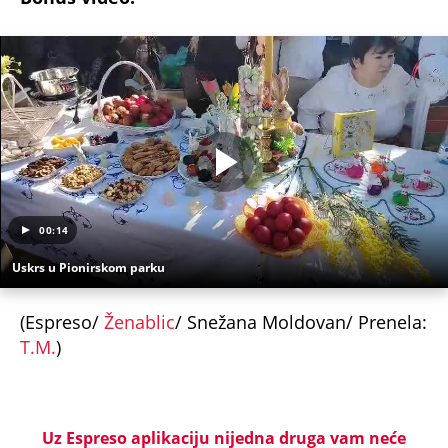
00:14
Uskrs u Pionirskom parku
(Espreso/
Ženablic
/ Snežana Moldovan/ Prenela:
T.M.
)
Uz Espreso aplikaciju nijedna druga vam neće