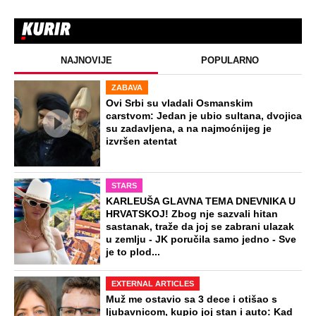
NAJNOVIJE
POPULARNO
ZABAVA
Ovi Srbi su vladali Osmanskim
carstvom: Jedan je ubio sultana, dvojica
su zadavljena, a na najmoćnijeg je
izvršen atentat
STARS
KARLEUŠA GLAVNA TEMA DNEVNIKA U
HRVATSKOJ! Zbog nje sazvali hitan
sastanak, traže da joj se zabrani ulazak
u zemlju - JK poručila samo jedno - Sve
je to plod...
EXTERNAL ARTICLES
Muž me ostavio sa 3 dece i otišao s
ljubavnicom, kupio joj stan i auto: Kad