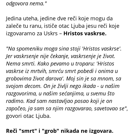
odgovora nema."
Jedina uteha, jedine dve reči koje mogu da
zaleče tu ranu, ističe otac Ljuba jesu reči koje
izgovaramo za Uskrs –
Hristos vaskrse.
"Na spomeniku moga sina stoji 'Hristos vaskrse'.
Jer vaskrsenje nije čekanje, vaskrsenje je život.
Nema smrti. Kako pevamo u troparu: 'Hristos
vaskrse iz mrtvih, smrću smrt pobedi i onima u
grobovima život darova'. Moj sin je sa mnom, sa
svojom decom. On je življi nego ikada - u našim
razgovorima, u našim sećanjima, u svemu što
radimo. Kad sam nastavljao posao koji je on
započeo, ja sam sa njim razgovarao, savetovao se"
,
govori otac Ljuba.
Reči "smrt" i "grob" nikada ne izgovara.