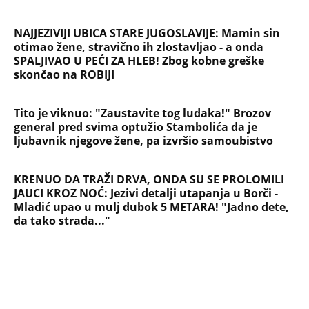
NAJJEZIVIJI UBICA STARE JUGOSLAVIJE: Mamin sin
otimao žene, stravično ih zlostavljao - a onda
SPALJIVAO U PEĆI ZA HLEB! Zbog kobne greške
skončao na ROBIJI
Tito je viknuo: "Zaustavite tog ludaka!" Brozov
general pred svima optužio Stambolića da je
ljubavnik njegove žene, pa izvršio samoubistvo
KRENUO DA TRAŽI DRVA, ONDA SU SE PROLOMILI
JAUCI KROZ NOĆ: Jezivi detalji utapanja u Borči -
Mladić upao u mulj dubok 5 METARA! "Jadno dete,
da tako strada..."