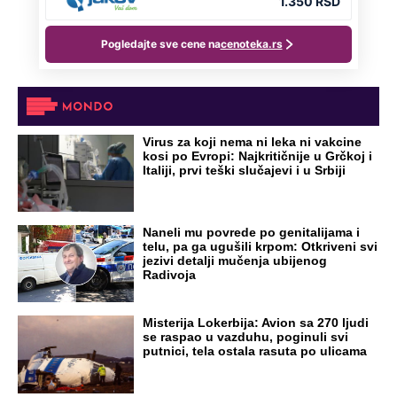
Virus za koji nema ni leka ni vakcine
kosi po Evropi: Najkritičnije u Grčkoj i
Italiji, prvi teški slučajevi i u Srbiji
Naneli mu povrede po genitalijama i
telu, pa ga ugušili krpom: Otkriveni svi
jezivi detalji mučenja ubijenog
Radivoja
Misterija Lokerbija: Avion sa 270 ljudi
se raspao u vazduhu, poginuli svi
putnici, tela ostala rasuta po ulicama