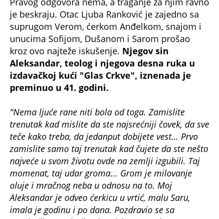
Pravog odgovora nema, a traganje za njim ravno
je beskraju. Otac Ljuba Ranković je zajedno sa
suprugom Verom, ćerkom Anđelkom, snajom i
unucima Sofijom, Dušanom i Sarom prošao
kroz ovo najteže iskušenje.
Njegov sin
Aleksandar, teolog i njegova desna ruka u
izdavačkoj kući "Glas Crkve", iznenada je
preminuo u 41. godini.
"Nema ljuće rane niti bola od toga. Zamislite
trenutak kad mislite da ste najsrećniji čovek, da sve
teče kako treba, da jedanput dobijete vest… Prvo
zamislite samo taj trenutak kad čujete da ste nešto
najveće u svom životu ovde na zemlji izgubili. Taj
momenat, taj udar groma... Grom je milovanje
oluje i mračnog neba u odnosu na to. Moj
Aleksandar je odveo ćerkicu u vrtić, malu Saru,
imala je godinu i po dana. Pozdravio se sa