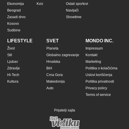
Ekonomija
Kviz
Ostali sportovi
Beograd
Navijači
Zasadi drvo
Showtime
Kosovo
Sudbine
LIFESTYLE
SVET
MONDO INC.
Život
Planeta
Impressum
Stil
Globalno zagrevanje
Kontakt
Ljubav
Hrvatska
Marketing
Zdravlje
BiH
Politika o kolačićima
Hi-Tech
Crna Gora
Uslovi korišćenja
Kultura
Makedonija
Politika privatnosti
Auto
Privacy policy
Terms of service
Prijatelji sajta