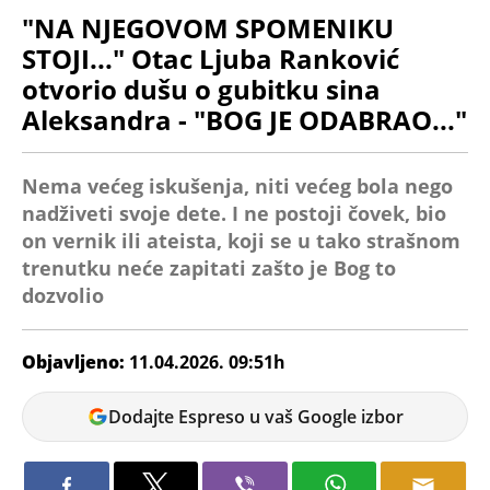
"NA NJEGOVOM SPOMENIKU
STOJI..." Otac Ljuba Ranković
otvorio dušu o gubitku sina
Aleksandra - "BOG JE ODABRAO..."
Nema većeg iskušenja, niti većeg bola nego
nadživeti svoje dete. I ne postoji čovek, bio
on vernik ili ateista, koji se u tako strašnom
trenutku neće zapitati zašto je Bog to
dozvolio
Objavljeno:
11.04.2026. 09:51h
Tamara
Dodajte Espreso u vaš Google izbor
Marić