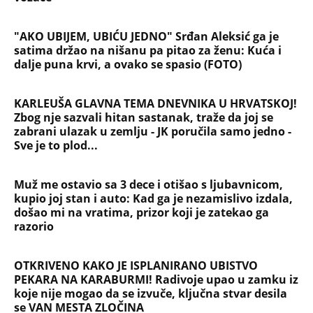
"AKO UBIJEM, UBIĆU JEDNO" Srđan Aleksić ga je
satima držao na nišanu pa pitao za ženu: Kuća i
dalje puna krvi, a ovako se spasio (FOTO)
KARLEUŠA GLAVNA TEMA DNEVNIKA U HRVATSKOJ!
Zbog nje sazvali hitan sastanak, traže da joj se
zabrani ulazak u zemlju - JK poručila samo jedno -
Sve je to plod...
Muž me ostavio sa 3 dece i otišao s ljubavnicom,
kupio joj stan i auto: Kad ga je nezamislivo izdala,
došao mi na vratima, prizor koji je zatekao ga
razorio
OTKRIVENO KAKO JE ISPLANIRANO UBISTVO
PEKARA NA KARABURMI! Radivoje upao u zamku iz
koje nije mogao da se izvuče, ključna stvar desila
se VAN MESTA ZLOČINA