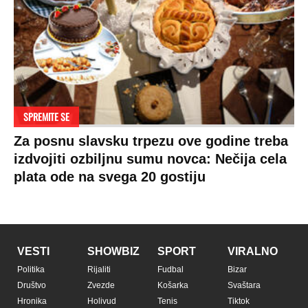
SPREMITE SE
Za posnu slavsku trpezu ove godine treba
izdvojiti ozbiljnu sumu novca: Nečija cela
plata ode na svega 20 gostiju
VESTI
SHOWBIZ
SPORT
VIRALNO
Politika
Rijaliti
Fudbal
Bizar
Društvo
Zvezde
Košarka
Svaštara
Hronika
Holivud
Tenis
Tiktok