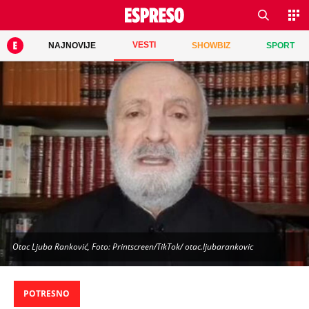
VESTI
NAJNOVIJE
SHOWBIZ
SPORT
Otac Ljuba Ranković, Foto: Printscreen/TikTok/ otac.ljubarankovic
POTRESNO