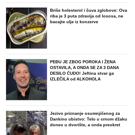
Briše holesterol i čuva zglobove: Ova
riba je 3 puta zdravija od lososa, ne
bacajte ulje iz konzerve
PEĐU JE ZBOG POROKA I ŽENA
OSTAVILA, A ONDA SE ZA 3 DANA
DESILO ČUDO! Jeftina stvar ga
IZLEČILA od ALKOHOLA
Jezivo priznanje osumnjičenog za
Dankino ubistvo: Telo u crnom džaku
doneo u dvorište, a onda preokret