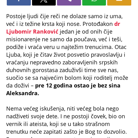
Postoje ljudi čije reči ne dolaze samo iz uma,
već i iz težine krsta koji nose. Protođakon
dr
Ljubomir Ranković
jedan je od onih čije
misionarenje ne samo da poučava, već i teši,
podiže i vraća veru u najtežim trenucima. Otac
Ljuba, koji je čitav život posvetio pravoslavlju i
vraćanju nepravedno zaboravljenih srpskih
duhovnih gorostasa zaduživši time sve nas,
suočio se sa najvećim bolom koji roditelj može
da doživi –
pre 12 godina ostao je bez sina
Aleksandra.
Nema većeg iskušenja, niti većeg bola nego
nadživeti svoje dete. I ne postoji čovek, bio on
vernik ili ateista, koji se u tako strašnom
trenutku neće zapitati zašto je Bog to dozvolio.