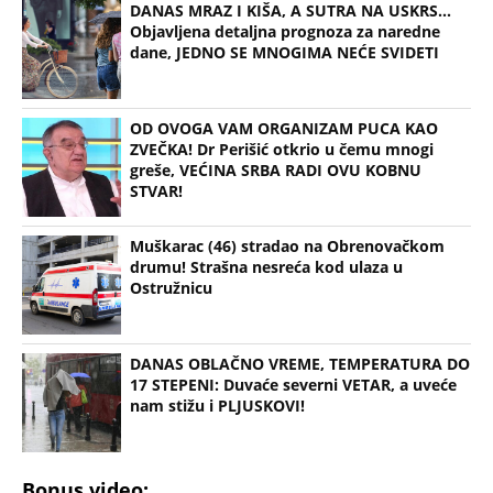
DANAS MRAZ I KIŠA, A SUTRA NA USKRS...
Objavljena detaljna prognoza za naredne
dane, JEDNO SE MNOGIMA NEĆE SVIDETI
OD OVOGA VAM ORGANIZAM PUCA KAO
ZVEČKA! Dr Perišić otkrio u čemu mnogi
greše, VEĆINA SRBA RADI OVU KOBNU
STVAR!
Muškarac (46) stradao na Obrenovačkom
drumu! Strašna nesreća kod ulaza u
Ostružnicu
DANAS OBLAČNO VREME, TEMPERATURA DO
17 STEPENI: Duvaće severni VETAR, a uveće
nam stižu i PLJUSKOVI!
Bonus video: