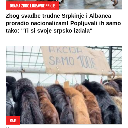
SPREMITE SE
Za posnu slavsku trpezu ove godine treba
izdvojiti ozbiljnu sumu novca: Nečija cela
plata ode na svega 20 gostiju
VESTI
SHOWBIZ
SPORT
VIRALNO
Politika
Rijaliti
Fudbal
Bizar
Društvo
Zvezde
Košarka
Svaštara
Hronika
Holivud
Tenis
Tiktok
Ekonomija
Kviz
Ostali sportovi
Beograd
Navijači
Zasadi drvo
Showtime
Kosovo
Sudbine