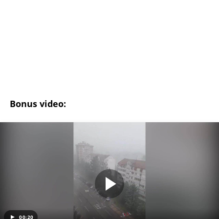
00:20
Nevreme u Loznici
(Espreso/
Blic
/Prenela T.Š.)
Uz Espreso aplikaciju nijedna druga vam neće
trebati. Instalirajte i proverite zašto!
Nevreme
RHMZ
Nesreća
Auto
Spasioci
Užice