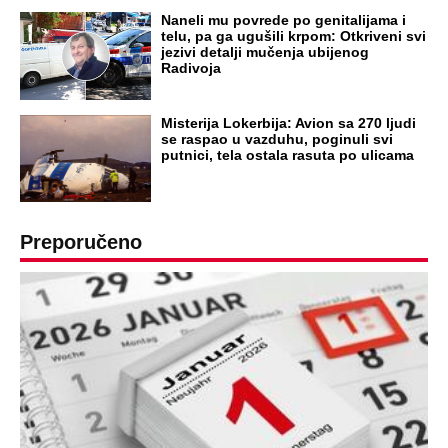
OD NAVODNOG HEROJA DO BRUTALNOG UBICE
GENERAL IVAN STRELJAO SRBE, A
HRVATI GA SLAVILI KAO HEROJA KNINA:
Par godina kasnije išao od kuće do kuće i
UBIJAO!