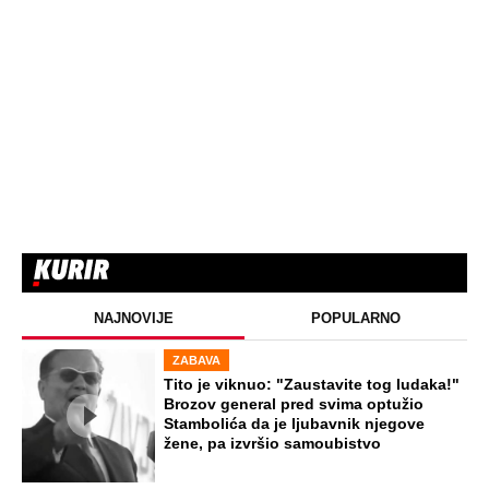
zbog ponašanja Sergeja i njegove žene:
Vikao je u gluvo doba
EXTERNAL ARTICLES
Marijanu je otac poslao u manastir
zajedno sa delom nasledstva: 14 godina
bila zazidana u sobici, ali je u tajnosti
decu rađala