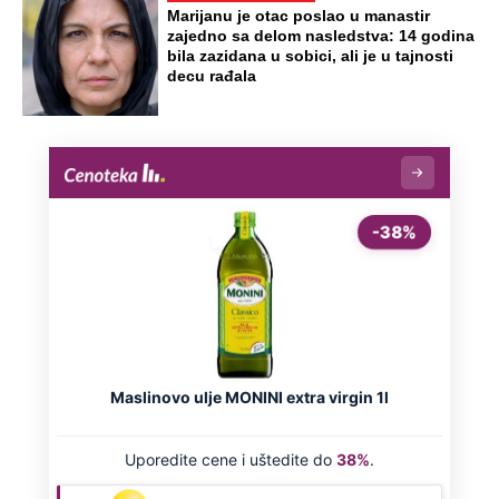
Virus za koji nema ni leka ni vakcine
kosi po Evropi: Najkritičnije u Grčkoj i
Italiji, prvi teški slučajevi i u Srbiji
Naneli mu povrede po genitalijama i
telu, pa ga ugušili krpom: Otkriveni svi
jezivi detalji mučenja ubijenog
Radivoja
Misterija Lokerbija: Avion sa 270 ljudi
se raspao u vazduhu, poginuli svi
putnici, tela ostala rasuta po ulicama
Preporučeno