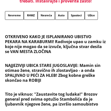
Užas na Zlatiboru: Gosti otkazuju smeštaj,
prevremeno napuštaju aprtmane, a u radnjama -
HAOS!
"OVAKVE EKSCESE MOŽETE OČEKIVATI I UBUDUĆE"
Komšije su upozoravale zbog ponašanja Sergeja i
njegove žene: Vikao je u gluvo doba
BRANKA MRAČNU TAJNU ODNELA U GROB Zašto je
morala da umre kobne noći i šta komšije UPORNO
KRIJU? Potresna ispovest oca 6 godina od zločina u
Vranjskoj Banji
ŽENA SERGEJA TRIFUNOVIĆA PALA ZBOG SAKOA OD
8.000 DINARA: Otkrivamo nove detalje krađe u
šoping centru - Isidori preti kazna do 3 godine
zatvora