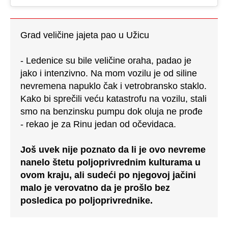
Grad veličine jajeta pao u Užicu
- Ledenice su bile veličine oraha, padao je
jako i intenzivno. Na mom vozilu je od siline
nevremena napuklo čak i vetrobransko staklo.
Kako bi sprečili veću katastrofu na vozilu, stali
smo na benzinsku pumpu dok oluja ne prođe
- rekao je za Rinu jedan od očevidaca.
Još uvek nije poznato da li je ovo nevreme
nanelo štetu poljoprivrednim kulturama u
ovom kraju, ali sudeći po njegovoj jačini
malo je verovatno da je prošlo bez
posledica po poljoprivrednike.
NE PROPUSTITE