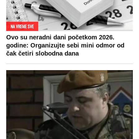
DRAMA ZBOG LJUBAVNE PRIČE
Zbog svadbe trudne Srpkinje i Albanca
proradio nacionalizam! Popljuvali ih samo
tako: "Ti si svoje srpsko izdala"