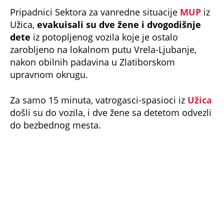
Pripadnici Sektora za vanredne situacije
MUP
iz
Užica,
evakuisali su dve žene i dvogodišnje
dete
iz potopljenog vozila koje je ostalo
zarobljeno na lokalnom putu Vrela-Ljubanje,
nakon obilnih padavina u Zlatiborskom
upravnom okrugu.
Za samo 15 minuta, vatrogasci-spasioci iz
Užica
došli su do vozila, i dve žene sa detetom odvezli
do bezbednog mesta.