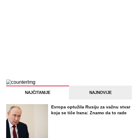
PEĐU JE ZBOG POROKA I ŽENA
OSTAVILA, A ONDA SE ZA 3 DANA
DESILO ČUDO! Jeftina stvar ga
IZLEČILA od ALKOHOLA
Jezivo priznanje osumnjičenog za
Dankino ubistvo: Telo u crnom džaku
doneo u dvorište, a onda preokret
SVE NAJČITANIJE VESTI