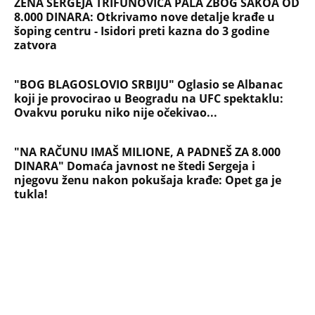
koja se tiče Irana: Znamo da to rade
Devojka se bacila sa 5. sprata
Filozofskog fakulteta u Beogradu:
Preminula na licu mesta, istraga u
toku!
Briše holesterol i čuva zglobove: Ova
riba je 3 puta zdravija od lososa, ne
bacajte ulje iz konzerve