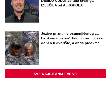
Tito je viknuo: "Zaustavite tog ludaka!"
Brozov general pred svima optužio
Stambolića da je ljubavnik njegove
žene, pa izvršio samoubistvo
STARS
"INDIRA RADIĆ JE IMALA ODNOSE SA
OVIM PEVAČEM U KAFANI" Gazda iz
Beča otkrio najprljavije estradne tajne:
Zmijanac mi je ostala dužna za kiriju
250.000
STARS
ŽENA SERGEJA TRIFUNOVIĆA PALA
ZBOG SAKOA OD 8.000 DINARA:
Otkrivamo nove detalje krađe u šoping
centru - Isidori preti kazna do 3 godine
zatvora
STARS
"OVAKVE EKSCESE MOŽETE OČEKIVATI
I UBUDUĆE" Komšije su upozoravale