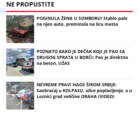
POGINULA ŽENA U SOMBORU! Stablo palo
na njen auto, preminula na licu mesta
POZNATO KAKO JE DEČAK KOJI JE PAO SA
DRUGOG SPRATA U BORČI: Pao je direktno
na beton, UŽAS
NEVREME PRAVI HAOS ŠIROM SRBIJE:
Saobraćaj u KOLPASU, ulice poplavljenje, a u
Loznici grad veličine ORAHA (VIDEO)
Bonus video: