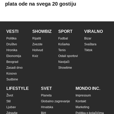
Copyright © Espreso.co.rs 2026. Sva prava zadržana. Mondo inc.