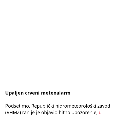
Upaljen crveni meteoalarm
Podsetimo, Republički hidrometeorološki zavod
(RHMZ) ranije je objavio hitno upozorenje,
u
kojem su naveli da se u narednim satima