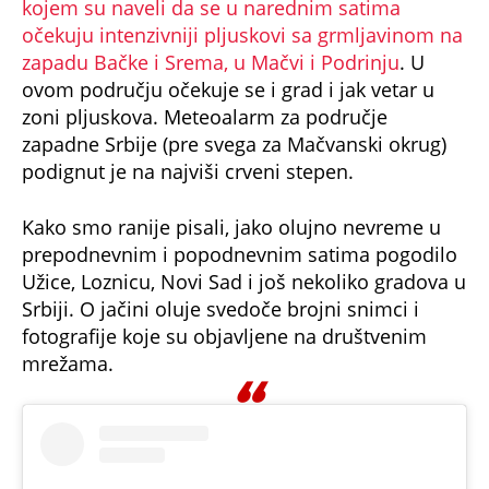
očekuju intenzivniji pljuskovi sa grmljavinom na
zapadu Bačke i Srema, u Mačvi i Podrinju
. U
ovom području očekuje se i grad i jak vetar u
zoni pljuskova. Meteoalarm za područje
zapadne Srbije (pre svega za Mačvanski okrug)
podignut je na najviši crveni stepen.
Kako smo ranije pisali, jako olujno nevreme u
prepodnevnim i popodnevnim satima pogodilo
Užice, Loznicu, Novi Sad i još nekoliko gradova u
Srbiji. O jačini oluje svedoče brojni snimci i
fotografije koje su objavljene na društvenim
mrežama.