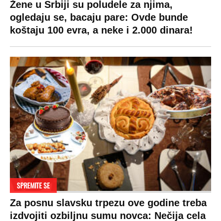
LIFESTYLE
SVET
MONDO INC.
Život
Planeta
Impressum
Stil
Globalno zagrevanje
Kontakt
Ljubav
Hrvatska
Marketing
Zdravlje
BiH
Politika o kolačićima
Hi-Tech
Crna Gora
Uslovi korišćenja
Kultura
Makedonija
Politika privatnosti
Auto
Privacy policy
Terms of service
Prijatelji sajta
Pratite nas na: