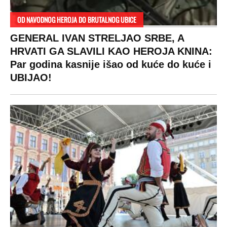
RAJ!
Žene u Srbiji su poludele za njima,
ogledaju se, bacaju pare: Ovde bunde
koštaju 100 evra, a neke i 2.000 dinara!