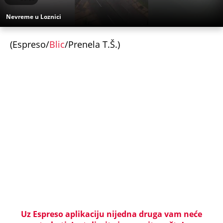
OTKRIVENO KAKO JE ISPLANIRANO UBISTVO
PEKARA NA KARABURMI! Radivoje upao u zamku iz
koje nije mogao da se izvuče, ključna stvar desila
se VAN MESTA ZLOČINA
NAJJEZIVIJI UBICA STARE JUGOSLAVIJE: Mamin sin
otimao žene, stravično ih zlostavljao - a onda
SPALJIVAO U PEĆI ZA HLEB! Zbog kobne greške
skončao na ROBIJI
Tito je viknuo: "Zaustavite tog ludaka!" Brozov
general pred svima optužio Stambolića da je
ljubavnik njegove žene, pa izvršio samoubistvo
"INDIRA RADIĆ JE IMALA ODNOSE SA OVIM
PEVAČEM U KAFANI" Gazda iz Beča otkrio
najprljavije estradne tajne: Zmijanac mi je ostala
dužna za kiriju 250.000