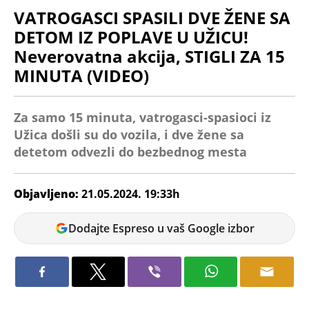
VATROGASCI SPASILI DVE ŽENE SA
DETOM IZ POPLAVE U UŽICU!
Neverovatna akcija, STIGLI ZA 15
MINUTA (VIDEO)
Za samo 15 minuta, vatrogasci-spasioci iz
Užica došli su do vozila, i dve žene sa
detetom odvezli do bezbednog mesta
Objavljeno:
21.05.2024. 19:33h
Teodora
Dodajte Espreso u vaš Google izbor
Škobo