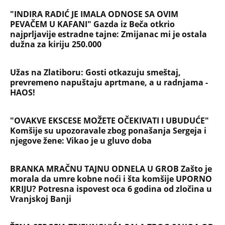
"BOG BLAGOSLOVIO SRBIJU" Oglasio se Albanac
koji je provocirao u Beogradu na UFC spektaklu:
Ovakvu poruku niko nije očekivao...
"NA RAČUNU IMAŠ MILIONE, A PADNEŠ ZA 8.000
DINARA" Domaća javnost ne štedi Sergeja i
njegovu ženu nakon pokušaja krađe: Opet ga je
tukla!
NAJČITANIJE
NAJNOVIJE
Evropa optužila Rusiju za važnu stvar