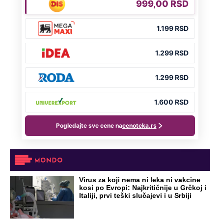
NA VREME SVE
Ovo su neradni dani početkom 2026.
godine: Organizujte sebi mini odmor od
čak četiri slobodna dana