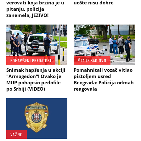
verovati koja brzina je u
uošte nisu dobre
pitanju, policija
zanemela, JEZIVO!
POHAPŠENI PREDATORI
ŠTA JE SAD OVO
Snimak hapšenja u akciјi
Pomahnitali vozač vitlao
"Armagedon"! Ovako je
pištoljem usred
MUP pohapsio pedofile
Beograda: Policija odmah
po Srbiji (VIDEO)
reagovala
VAŽNO