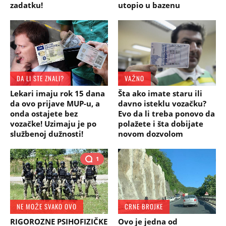
zadatku!
utopio u bazenu
DA LI STE ZNALI?
VAŽNO
Lekari imaju rok 15 dana
Šta ako imate staru ili
da ovo prijave MUP-u, a
davno isteklu vozačku?
onda ostajete bez
Evo da li treba ponovo da
vozačke! Uzimaju je po
polažete i šta dobijate
službenoj dužnosti!
novom dozvolom
1
NE MOŽE SVAKO OVO
CRNE BROJKE
RIGOROZNE PSIHOFIZIČKE
Ovo je jedna od