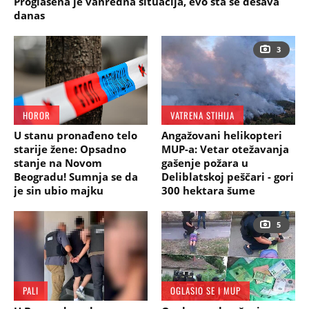
Proglašena je vanredna situacija, evo šta se dešava
danas
3
HOROR
VATRENA STIHIJA
U stanu pronađeno telo
Angažovani helikopteri
starije žene: Opsadno
MUP-a: Vetar otežavanja
stanje na Novom
gašenje požara u
Beogradu! Sumnja se da
Deliblatskoj peščari - gori
je sin ubio majku
300 hektara šume
5
PALI
OGLASIO SE I MUP