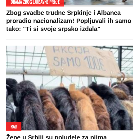
DRAMA ZBOG LJUBAVNE PRIČE
Zbog svadbe trudne Srpkinje i Albanca
proradio nacionalizam! Popljuvali ih samo
tako: "Ti si svoje srpsko izdala"
RAJ!
Žene u Srbiji su poludele za njima,