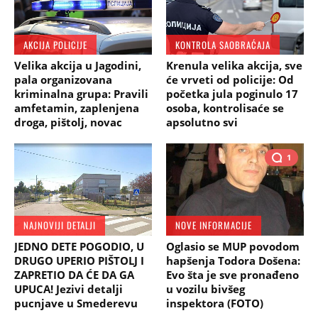
AKCIJA POLICIJE
KONTROLA SAOBRAĆAJA
Velika akcija u Jagodini,
Krenula velika akcija, sve
pala organizovana
će vrveti od policije: Od
kriminalna grupa: Pravili
početka jula poginulo 17
amfetamin, zaplenjena
osoba, kontrolisaće se
droga, pištolj, novac
apsolutno svi
1
NAJNOVIJI DETALJI
NOVE INFORMACIJE
JEDNO DETE POGODIO, U
Oglasio se MUP povodom
DRUGO UPERIO PIŠTOLJ I
hapšenja Todora Došena:
ZAPRETIO DA ĆE DA GA
Evo šta je sve pronađeno
UPUCA! Jezivi detalji
u vozilu bivšeg
pucnjave u Smederevu
inspektora (FOTO)