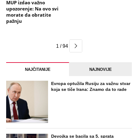
MUP izdao važno
upozorenje: Na ovo svi
morate da obratite
pažnju
1 / 94
NAJČITANIJE
NAJNOVIJE
Evropa optužila Rusiju za važnu stvar
koja se tiče Irana: Znamo da to rade
Devojka se bacila sa 5. sprata