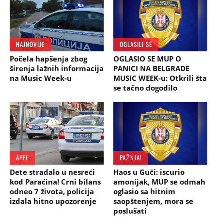
NAJNOVIJE
OGLASILI SE
Počela hapšenja zbog
OGLASIO SE MUP O
širenja lažnih informacija
PANICI NA BELGRADE
na Music Week-u
MUSIC WEEK-u: Otkrili šta
se tačno dogodilo
APEL
PAŽNJA!
Dete stradalo u nesreći
Haos u Guči: iscurio
kod Paraćina! Crni bilans
amonijak, MUP se odmah
odneo 7 života, policija
oglasio sa hitnim
izdala hitno upozorenje
saopštenjem, mora se
poslušati