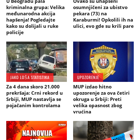
U Beogradu pala
Ovako su uhapšeni
kriminalna grupa: Velika
osumnjičeni za ubistvo
međunarodna akcija
pekara (73) na
hapšenja! Pogledajte
Karaburmi! Opkolili ih na
kako su dolijali u ruke
ulici, evo gde su krili pare
policije
JAKO LOŠA STATISTIKA
UPOZORENJE
Za 4 dana skoro 21.000
MUP izdao hitno
prekršaja: Crni rekord u
upozorenje za ova četiri
Srbiji, MUP nastavlja se
okruga u Srbiji: Preti
pojačanim kontrolama
velika opasnost zbog
vrućina