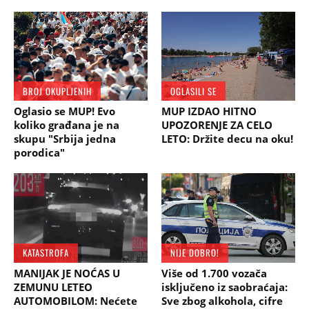
BROJ OKUPLJENIH
OGLASILI SE
Oglasio se MUP! Evo
MUP IZDAO HITNO
koliko građana je na
UPOZORENJE ZA CELO
skupu "Srbija jedna
LETO: Držite decu na oku!
porodica"
KATASTROFA
NIJE DOBRO!
MANIJAK JE NOĆAS U
Više od 1.700 vozača
ZEMUNU LETEO
isključeno iz saobraćaja:
AUTOMOBILOM: Nećete
Sve zbog alkohola, cifre