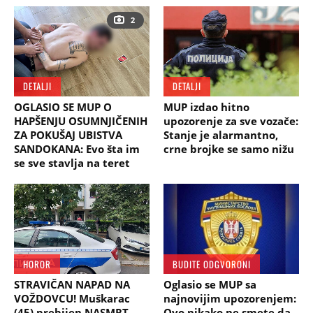
2
DETALJI
DETALJI
OGLASIO SE MUP O
MUP izdao hitno
HAPŠENJU OSUMNJIČENIH
upozorenje za sve vozače:
ZA POKUŠAJ UBISTVA
Stanje je alarmantno,
SANDOKANA: Evo šta im
crne brojke se samo nižu
se sve stavlja na teret
HOROR
BUDITE ODGVORONI
STRAVIČAN NAPAD NA
Oglasio se MUP sa
VOŽDOVCU! Muškarac
najnovijim upozorenjem:
(45) prebijen NASMRT
Ovo nikako ne smete da