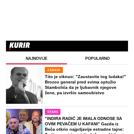
NAJNOVIJE
POPULARNO
ZABAVA
Tito je viknuo: "Zaustavite tog ludaka!"
Brozov general pred svima optužio
Stambolića da je ljubavnik njegove
žene, pa izvršio samoubistvo
STARS
"INDIRA RADIĆ JE IMALA ODNOSE SA
OVIM PEVAČEM U KAFANI" Gazda iz
Beča otkrio najprljavije estradne tajne: