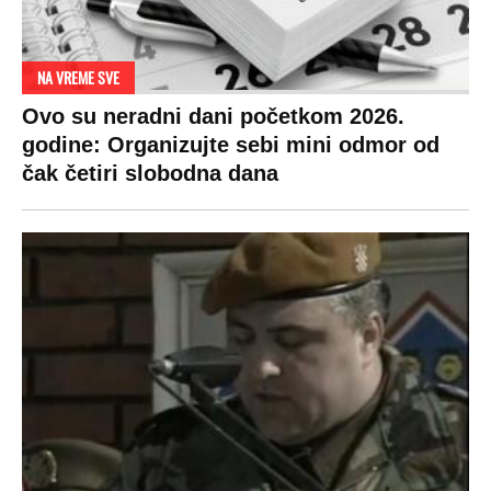
NA VREME SVE
Ovo su neradni dani početkom 2026.
godine: Organizujte sebi mini odmor od
čak četiri slobodna dana