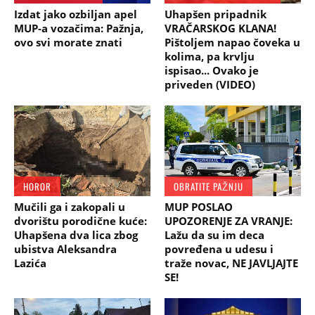
Izdat jako ozbiljan apel
Uhapšen pripadnik
MUP-a vozačima: Pažnja,
VRAČARSKOG KLANA!
ovo svi morate znati
Pištoljem napao čoveka u
kolima, pa krvlju
ispisao... Ovako je
priveden (VIDEO)
HOROR
OBRATITE PAŽNJU
Mučili ga i zakopali u
MUP POSLAO
dvorištu porodične kuće:
UPOZORENJE ZA VRANJE:
Uhapšena dva lica zbog
Lažu da su im deca
ubistva Aleksandra
povređena u udesu i
Lazića
traže novac, NE JAVLJAJTE
SE!