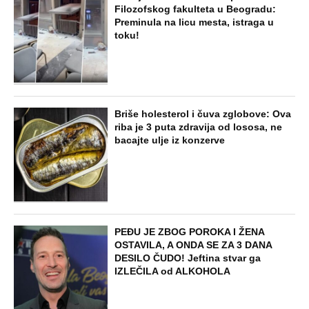
Filozofskog fakulteta u Beogradu:
Preminula na licu mesta, istraga u
toku!
Briše holesterol i čuva zglobove: Ova
riba je 3 puta zdravija od lososa, ne
bacajte ulje iz konzerve
PEĐU JE ZBOG POROKA I ŽENA
OSTAVILA, A ONDA SE ZA 3 DANA
DESILO ČUDO! Jeftina stvar ga
IZLEČILA od ALKOHOLA