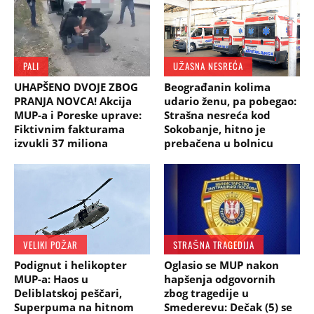
PALI
UŽASNA NESREĆA
UHAPŠENO DVOJE ZBOG
Beograđanin kolima
PRANJA NOVCA! Akcija
udario ženu, pa pobegao:
MUP-a i Poreske uprave:
Strašna nesreća kod
Fiktivnim fakturama
Sokobanje, hitno je
izvukli 37 miliona
prebačena u bolnicu
VELIKI POŽAR
STRAŠNA TRAGEDIJA
Podignut i helikopter
Oglasio se MUP nakon
MUP-a: Haos u
hapšenja odgovornih
Deliblatskoj peščari,
zbog tragedije u
Superpuma na hitnom
Smederevu: Dečak (5) se