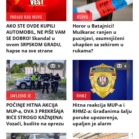
PADAJU KAO MUVE
JEZIVO
AKO STE OVDE KUPILI
Horor u Batajnici!
AUTOMOBIL, NE PIŠE VAM
Muškarac ranjen u
SE DOBRO! Skandal u
pucnjavi, osumnjičeni
ovom SRPSKOM GRADU,
uhapšen sa sekirom u
hapse na sve strane
rukama?
5
6
JAVLJENO JE
RHMZ
POČINJE HITNA AKCIJA
Hitna reakcija MUP-a i
MUP-a, OVA 3 PREKRŠAJA
RHMZ-a: Građanima šalju
BIĆE STROGO KAŽNJENA:
poruke upozorenja,
Vozači, budite na oprezu
upaljen je alarm