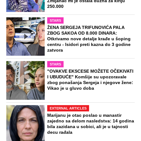
Zmijanac mi je ostala dužna za kiriju
250.000
STARS
ŽENA SERGEJA TRIFUNOVIĆA PALA
ZBOG SAKOA OD 8.000 DINARA:
Otkrivamo nove detalje krađe u šoping
centru - Isidori preti kazna do 3 godine
zatvora
STARS
"OVAKVE EKSCESE MOŽETE OČEKIVATI
I UBUDUĆE" Komšije su upozoravale
zbog ponašanja Sergeja i njegove žene:
Vikao je u gluvo doba
EXTERNAL ARTICLES
Marijanu je otac poslao u manastir
zajedno sa delom nasledstva: 14 godina
bila zazidana u sobici, ali je u tajnosti
decu rađala