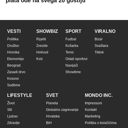
plata ode na svega 20 gostiju
VESTI
SHOWBIZ
SPORT
VIRALNO
Politika
Rijaliti
Fudbal
Bizar
Društvo
Zvezde
Košarka
Svaštara
Hronika
Holivud
Tenis
Tiktok
Ekonomija
Kviz
Ostali sportovi
Beograd
Navijači
Zasadi drvo
Showtime
Kosovo
Sudbine
LIFESTYLE
SVET
MONDO INC.
Život
Planeta
Impressum
Stil
Globalno zagrevanje
Kontakt
Ljubav
Hrvatska
Marketing
Zdravlje
BiH
Politika o kolačićima