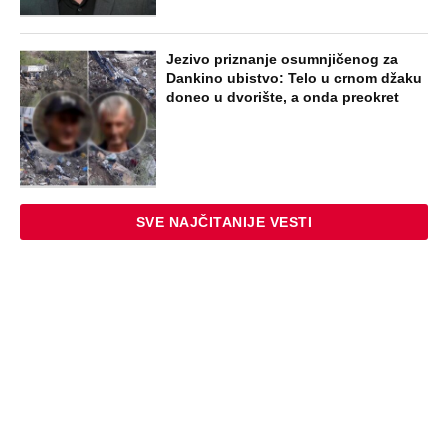
Jezivo priznanje osumnjičenog za
Dankino ubistvo: Telo u crnom džaku
doneo u dvorište, a onda preokret
SVE NAJČITANIJE VESTI