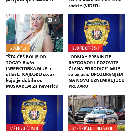
radite (VIDEO)
4
ŠOKIRALA
BUDITE OPREZNI
"ŠTA ĆEŠ BOLJE OD
"ODMAH PREKINITE
TOGA": Bivša
RAZGOVOR I POZOVITE
INSPEKTORKA MUP-a
ČLANA PORODICE" MUP
otkrila NAJLUĐU stvar
se oglasio UPOZORENJEM
koju je dobila od
NA NOVU UZNEMIRUJUĆU
MUŠKARCA! Za nevericu
PREVARU
PAŽLJIVO ČITAJTE
NASILNIČKO PONAŠANJE