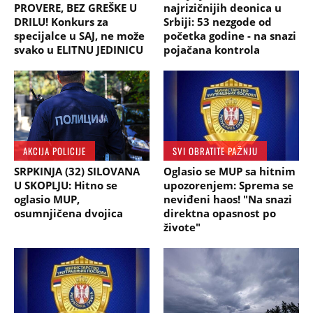
PROVERE, BEZ GREŠKE U
najrizičnijih deonica u
DRILU! Konkurs za
Srbiji: 53 nezgode od
specijalce u SAJ, ne može
početka godine - na snazi
svako u ELITNU JEDINICU
pojačana kontrola
AKCIJA POLICIJE
SVI OBRATITE PAŽNJU
SRPKINJA (32) SILOVANA
Oglasio se MUP sa hitnim
U SKOPLJU: Hitno se
upozorenjem: Sprema se
oglasio MUP,
neviđeni haos! "Na snazi
osumnjičena dvojica
direktna opasnost po
živote"