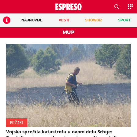
NAJNOVIJE
VESTI
SHOWBIZ
SPORT
MUP
POŽARI
Vojska sprečila katastrofu u ovom delu Srbije: