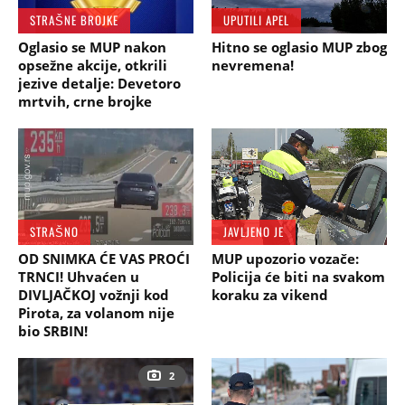
STRAŠNE BROJKE
UPUTILI APEL
Oglasio se MUP nakon
Hitno se oglasio MUP zbog
opsežne akcije, otkrili
nevremena!
jezive detalje: Devetoro
mrtvih, crne brojke
STRAŠNO
JAVLJENO JE
OD SNIMKA ĆE VAS PROĆI
MUP upozorio vozače:
TRNCI! Uhvaćen u
Policija će biti na svakom
DIVLJAČKOJ vožnji kod
koraku za vikend
Pirota, za volanom nije
bio SRBIN!
2