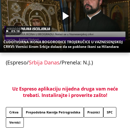
05:18
ČUDOTVORNA IKONA BOGORODICE TROJERUČICE U VAZNESENJSKOJ
CRKVI: Vernici širom Srbije dolaze da se poklone ikoni sa Hilandara
(Espreso/
Srbija Danas
/Prenela: N.J.)
Uz Espreso aplikaciju nijedna druga vam neće
trebati. Instalirajte i proverite zašto!
Crkva
Prepodobna Ksenija Petrogradska
Praznici
SPC
Vernici