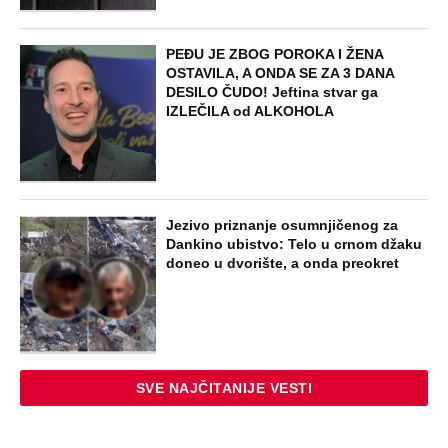
PEĐU JE ZBOG POROKA I ŽENA
OSTAVILA, A ONDA SE ZA 3 DANA
DESILO ČUDO! Jeftina stvar ga
IZLEČILA od ALKOHOLA
Jezivo priznanje osumnjičenog za
Dankino ubistvo: Telo u crnom džaku
doneo u dvorište, a onda preokret
SVE NAJČITANIJE VESTI