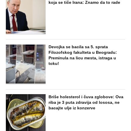
koja se tiče Irana: Znamo da to rade
Devojka se bacila sa 5. sprata
Filozofskog fakulteta u Beogradu:
Preminula na licu mesta, istraga u
toku!
Briše holesterol i čuva zglobove: Ova
riba je 3 puta zdravija od lososa, ne
bacajte ulje iz konzerve