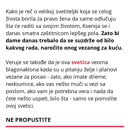
Kako je reč o velikoj svetiteljki koja se celog
života borila za pravo žena da same odlučuju
šta će raditi sa svojim životom, Ksenija se i
danas smatra zaštitnicom lepšeg pola.
Zato bi
dame danas trebalo da se suzdrže od bilo
kakvog rada, naročito onog vezanog za kuću.
Veruje se takođe da je ova
svetica
veoma
blagonaklona kada su u pitanju želje i planovi
vezane za posao - zato, ako imate dileme,
nedoumice, ako vas nešto muči u vezi sa
poslom, ako vam je potrebna vera i nada da
ćete nešto uspeti, bilo šta - samo se pomolite
ovoj svetici.
NE PROPUSTITE