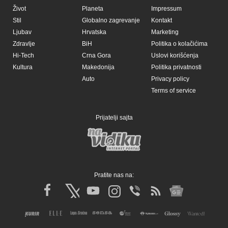
Život
Planeta
Impressum
Stil
Globalno zagrevanje
Kontakt
Ljubav
Hrvatska
Marketing
Zdravlje
BiH
Politika o kolačićima
Hi-Tech
Crna Gora
Uslovi korišćenja
Kultura
Makedonija
Politika privatnosti
Auto
Privacy policy
Terms of service
Prijatelji sajta
Pratite nas na: