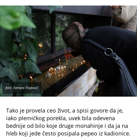
foto: Tamara Trajković
Tako je provela ceo život, a spisi govore da je,
iako plemićkog porekla, uvek bila odevena
bednije od bilo koje druge monahinje i da ja na
hleb koji jede često posipala pepeo iz kadionice.