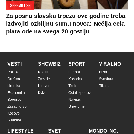
SPREMITE SE
Za posnu slavsku trpezu ove godine treba
izdvojiti ozbiljnu sumu novca: Nečija cela
plata ode na svega 20 gostiju
VESTI
SHOWBIZ
SPORT
VIRALNO
Politika
Rijaliti
Fudbal
Bizar
Društvo
Zvezde
Košarka
Svaštara
Hronika
Holivud
Tenis
Tiktok
Ekonomija
Kviz
Ostali sportovi
Beograd
Navijači
Zasadi drvo
Showtime
Kosovo
Sudbine
LIFESTYLE
SVET
MONDO INC.