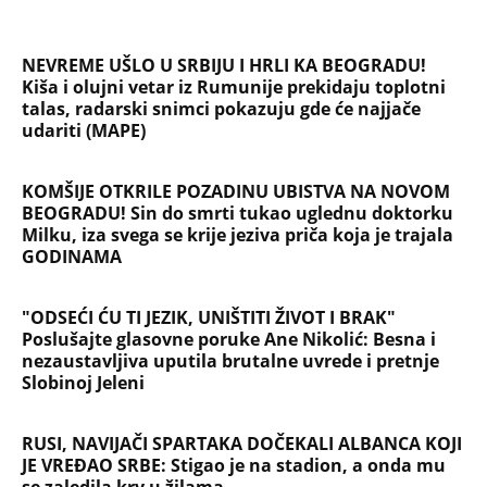
NEVREME UŠLO U SRBIJU I HRLI KA BEOGRADU!
Kiša i olujni vetar iz Rumunije prekidaju toplotni
talas, radarski snimci pokazuju gde će najjače
udariti (MAPE)
KOMŠIJE OTKRILE POZADINU UBISTVA NA NOVOM
BEOGRADU! Sin do smrti tukao uglednu doktorku
Milku, iza svega se krije jeziva priča koja je trajala
GODINAMA
"ODSEĆI ĆU TI JEZIK, UNIŠTITI ŽIVOT I BRAK"
Poslušajte glasovne poruke Ane Nikolić: Besna i
nezaustavljiva uputila brutalne uvrede i pretnje
Slobinoj Jeleni
RUSI, NAVIJAČI SPARTAKA DOČEKALI ALBANCA KOJI
JE VREĐAO SRBE: Stigao je na stadion, a onda mu
se zaledila krv u žilama...