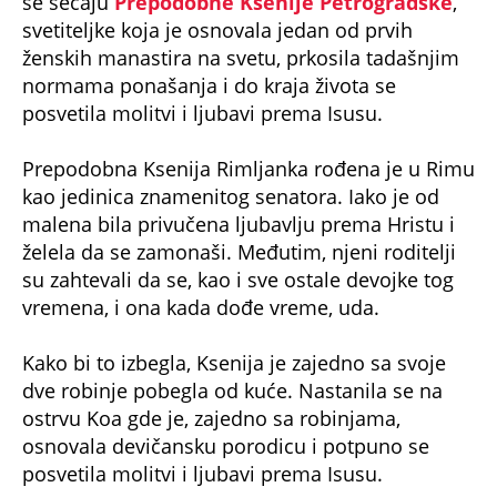
se sećaju
Prepodobne Ksenije Petrogradske
,
svetiteljke koja je osnovala jedan od prvih
ženskih manastira na svetu, prkosila tadašnjim
normama ponašanja i do kraja života se
posvetila molitvi i ljubavi prema Isusu.
Prepodobna Ksenija Rimljanka rođena je u Rimu
kao jedinica znamenitog senatora. Iako je od
malena bila privučena ljubavlju prema Hristu i
želela da se zamonaši. Međutim, njeni roditelji
su zahtevali da se, kao i sve ostale devojke tog
vremena, i ona kada dođe vreme, uda.
Kako bi to izbegla, Ksenija je zajedno sa svoje
dve robinje pobegla od kuće. Nastanila se na
ostrvu Koa gde je, zajedno sa robinjama,
osnovala devičansku porodicu i potpuno se
posvetila molitvi i ljubavi prema Isusu.