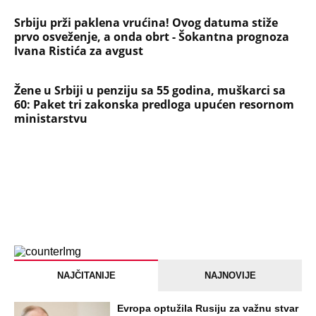
Srbiju prži paklena vrućina! Ovog datuma stiže
prvo osveženje, a onda obrt - Šokantna prognoza
Ivana Ristića za avgust
Žene u Srbiji u penziju sa 55 godina, muškarci sa
60: Paket tri zakonska predloga upućen resornom
ministarstvu
NAJČITANIJE
NAJNOVIJE
Evropa optužila Rusiju za važnu stvar