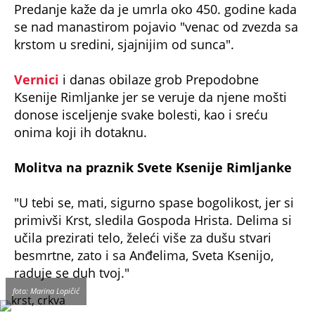
Predanje kaže da je umrla oko 450. godine kada
se nad manastirom pojavio "venac od zvezda sa
krstom u sredini, sjajnijim od sunca".
Vernici
i danas obilaze grob Prepodobne
Ksenije Rimljanke jer se veruje da njene mošti
donose isceljenje svake bolesti, kao i sreću
onima koji ih dotaknu.
Molitva na praznik Svete Ksenije Rimljanke
"U tebi se, mati, sigurno spase bogolikost, jer si
primivši Krst, sledila Gospoda Hrista. Delima si
učila prezirati telo, želeći više za dušu stvari
besmrtne, zato i sa Anđelima, Sveta Ksenijo,
raduje se duh tvoj."
foto: Marina Lopičić