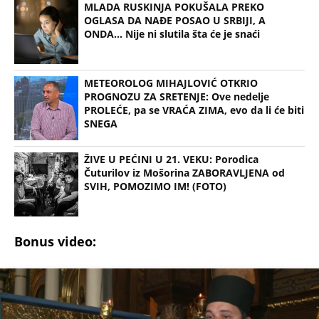
MLADA RUSKINJA POKUŠALA PREKO
OGLASA DA NAĐE POSAO U SRBIJI, A
ONDA... Nije ni slutila šta će je snaći
METEOROLOG MIHAJLOVIĆ OTKRIO
PROGNOZU ZA SRETENJE: Ove nedelje
PROLEĆE, pa se VRAĆA ZIMA, evo da li će biti
SNEGA
ŽIVE U PEĆINI U 21. VEKU: Porodica
Čuturilov iz Mošorina ZABORAVLJENA od
SVIH, POMOZIMO IM! (FOTO)
Bonus video: