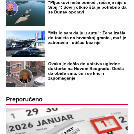
"Pljuskovi neće pomoći, rešenje nije u
Srbiji": Sovilj otkrio šta je potrebno da
se Dunav oporavi
"Mislio sam da je u autu": Žena izašla
do toaleta na hrvatskoj granici, muž je
zaboravio i otišao bez nje
Ovako je došlo do ubistva ugledne
doktorke na Novom Beogradu: Došla
da obiđe sina, čuli se krici i
zapomaganje
Preporučeno