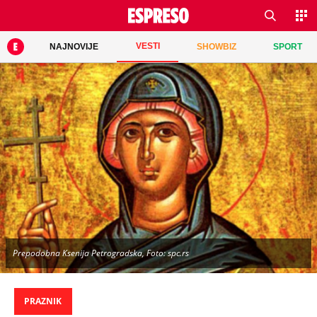
VESTI
NAJNOVIJE
SHOWBIZ
SPORT
Prepodobna Ksenija Petrogradska, Foto: spc.rs
PRAZNIK