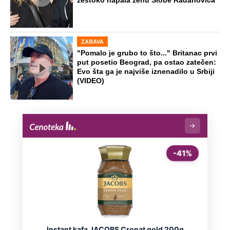
žestoko napala ženu Slobe Radanovića
ZABAVA
"Pomalo je grubo to što..." Britanac prvi
put posetio Beograd, pa ostao zatečen:
Evo šta ga je najviše iznenadilo u Srbiji
(VIDEO)