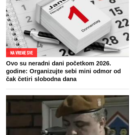
NA VREME SVE
Ovo su neradni dani početkom 2026.
godine: Organizujte sebi mini odmor od
čak četiri slobodna dana