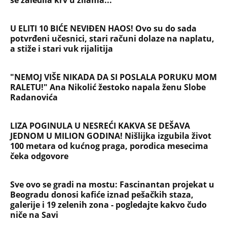
U ELITI 10 BIĆE NEVIĐEN HAOS! Ovo su do sada
potvrđeni učesnici, stari računi dolaze na naplatu,
a stiže i stari vuk rijalitija
"NEMOJ VIŠE NIKADA DA SI POSLALA PORUKU MOM
RALETU!" Ana Nikolić žestoko napala ženu Slobe
Radanovića
LIZA POGINULA U NESREĆI KAKVA SE DEŠAVA
JEDNOM U MILION GODINA! Nišlijka izgubila život
100 metara od kućnog praga, porodica mesecima
čeka odgovore
Sve ovo se gradi na mostu: Fascinantan projekat u
Beogradu donosi kafiće iznad pešačkih staza,
galerije i 19 zelenih zona - pogledajte kakvo čudo
niče na Savi