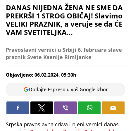
DANAS NIJEDNA ŽENA NE SME DA
PREKRŠI 1 STROG OBIČAJ! Slavimo
VELIKI PRAZNIK, a veruje se da ĆE
VAM SVETITELJKA...
Pravoslavni vernici u Srbiji 6. februara slave
praznik Svete Ksenije Rimljanke
Objavljeno:
06.02.2024. 05:30h
Nikolina
Dodajte Espreso u vaš Google izbor
Jokić
Srpska pravoslavna crkva i njeni vernici danas