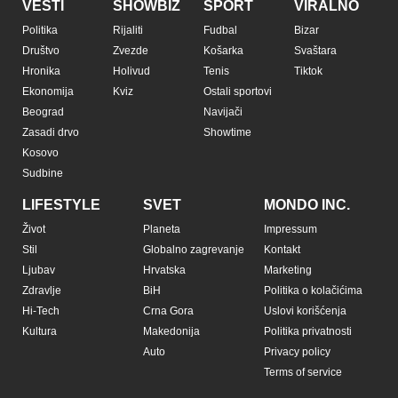
VESTI
SHOWBIZ
SPORT
VIRALNO
Politika
Rijaliti
Fudbal
Bizar
Društvo
Zvezde
Košarka
Svaštara
Hronika
Holivud
Tenis
Tiktok
Ekonomija
Kviz
Ostali sportovi
Beograd
Navijači
Zasadi drvo
Showtime
Kosovo
Sudbine
LIFESTYLE
SVET
MONDO INC.
Život
Planeta
Impressum
Stil
Globalno zagrevanje
Kontakt
Ljubav
Hrvatska
Marketing
Zdravlje
BiH
Politika o kolačićima
Hi-Tech
Crna Gora
Uslovi korišćenja
Kultura
Makedonija
Politika privatnosti
Auto
Privacy policy
Terms of service