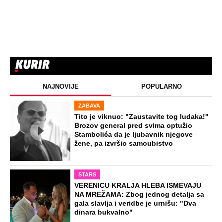
NAJNOVIJE
POPULARNO
ZABAVA
Tito je viknuo: "Zaustavite tog ludaka!"
Brozov general pred svima optužio
Stambolića da je ljubavnik njegove
žene, pa izvršio samoubistvo
STARS
VERENICU KRALJA HLEBA ISMEVAJU
NA MREŽAMA: Zbog jednog detalja sa
gala slavlja i veridbe je urnišu: "Dva
dinara bukvalno"