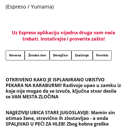
(Espreso / Yumama)
Uz Espreso aplikaciju nijedna druga vam neće
trebati. Instalirajte i proverite zašto!
Nevena
Žensko ime
Devojčice
Značenje
Poreklo
OTKRIVENO KAKO JE ISPLANIRANO UBISTVO
PEKARA NA KARABURMI! Radivoje upao u zamku iz
koje nije mogao da se izvuče, ključna stvar desila
se VAN MESTA ZLOČINA
NAJJEZIVIJI UBICA STARE JUGOSLAVIJE: Mamin sin
otimao žene, stravično ih zlostavljao - a onda
SPALJIVAO U PEĆI ZA HLEB! Zbog kobne greške