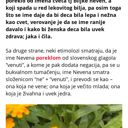
poreklo od imena cveta tj biljke neven, a
koji spada u red lekovitog bilja, pa osim toga
što se ime daje da bi deca bila lepa i nežna
kao cvet, verovanje je da se ime ranije
davalo i kako bi ženska deca bila uvek
zdrava; jaka i čila.
Sa druge strane, neki etimolozi smatraju, da je
ime Nevena
poreklom
od slovenskog glagola
“venuti”, a kome je pak dodata negacija, pa se u
bukvalnom tumačenju, ime Nevena smatra
složenicom “ne” + “venuti”, i prevodi se kao –
ona koja ne vene; ona koja je večito mlada; ona
koja je živahna i uvek jedra.