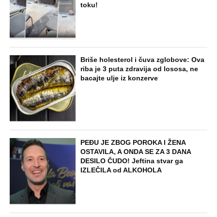
toku!
Briše holesterol i čuva zglobove: Ova
riba je 3 puta zdravija od lososa, ne
bacajte ulje iz konzerve
PEĐU JE ZBOG POROKA I ŽENA
OSTAVILA, A ONDA SE ZA 3 DANA
DESILO ČUDO! Jeftina stvar ga
IZLEČILA od ALKOHOLA