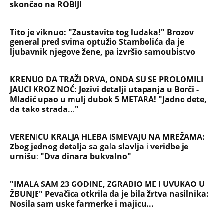
skončao na ROBIJI
Tito je viknuo: "Zaustavite tog ludaka!" Brozov
general pred svima optužio Stambolića da je
ljubavnik njegove žene, pa izvršio samoubistvo
KRENUO DA TRAŽI DRVA, ONDA SU SE PROLOMILI
JAUCI KROZ NOĆ: Jezivi detalji utapanja u Borči -
Mladić upao u mulj dubok 5 METARA! "Jadno dete,
da tako strada..."
VERENICU KRALJA HLEBA ISMEVAJU NA MREŽAMA:
Zbog jednog detalja sa gala slavlja i veridbe je
urnišu: "Dva dinara bukvalno"
"IMALA SAM 23 GODINE, ZGRABIO ME I UVUKAO U
ŽBUNJE" Pevačica otkrila da je bila žrtva nasilnika:
Nosila sam uske farmerke i majicu...