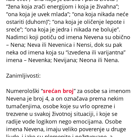
“žena koja zrači energijom i koja je živahna”;
“ona koja je uvek mlada”; “ona koja nikada neće
ostariti (duhom)”; “ona koja je oličenje lepote i
sreće”; “ona koja je jedra i nikada ne boluje”.
Nadimci koji potiču od imena Nevena su obično
– Nena; Neva ili Nevenica i Nensi, dok su pak
neka od imena koja su “izvedena ili varijantna”
imena – Nevenka; Nevijana; Neona ili Nena.
Zanimljivosti:
Numerološki “
srećan broj
” za osobe sa imenom
Nevena je broj 4, a on označava prema nekim
tumačenjima, osobe koje su vrlo oprezne i
trezvene u svakoj životnoj situaciji, i koje se
radije vode logikom nego emocijama. Osobe
imena Nevena, imaju veliko poverenje u druge
ljude, i jako su plemenite i požrtvovane, a