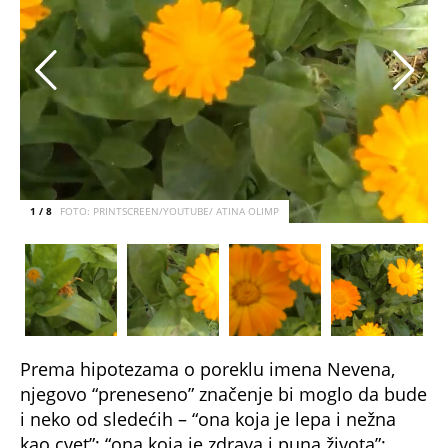
1 / 8
FOTO: PRINTSCREEN/YOUTUBE/ ATINA OLIMP
Prema hipotezama o poreklu imena Nevena,
njegovo “preneseno” značenje bi moglo da bude
i neko od sledećih – “ona koja je lepa i nežna
kao cvet”; “ona koja je zdrava i puna života”;