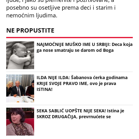
posebno su osetljive prema deci i starim i
nemoćnim ljudima.
NE PROPUSTITE
NAJMOĆNIJE MUŠKO IME U SRBIJI: Deca koja
ga nose smatraju se darom od Boga
ILDA NIJE ILDA: Šabanova ćerka godinama
KRIJE SVOJE PRAVO IME, ovo je prava
ISTINA!
SEKA SABLIĆ UOPŠTE NIJE SEKA! Istina je
SKROZ DRUGAČIJA, prevrnućete se