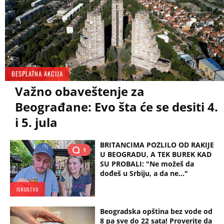
BESPLATNA AKCIJA
Važno obaveštenje za
Beograđane: Evo šta će se desiti 4.
i 5. jula
BRITANCIMA POZLILO OD RAKIJE
1
U BEOGRADU, A TEK BUREK KAD
SU PROBALI: "Ne možeš da
dođeš u Srbiju, a da ne..."
ISKUSTVO
Beogradska opština bez vode od
8 pa sve do 22 sata! Proverite da