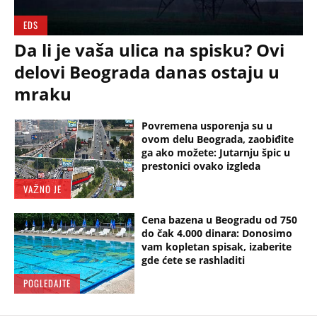
EDS
Da li je vaša ulica na spisku? Ovi
delovi Beograda danas ostaju u
mraku
Povremena usporenja su u
ovom delu Beograda, zaobiđite
ga ako možete: Jutarnju špic u
prestonici ovako izgleda
VAŽNO JE
Cena bazena u Beogradu od 750
do čak 4.000 dinara: Donosimo
vam kopletan spisak, izaberite
gde ćete se rashladiti
POGLEDAJTE