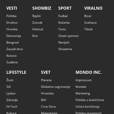
VESTI
SHOWBIZ
SPORT
VIRALNO
Politika
Rijaliti
Fudbal
Bizar
Društvo
Zvezde
Košarka
Svaštara
Hronika
Holivud
Tenis
Tiktok
Ekonomija
Kviz
Ostali sportovi
Beograd
Navijači
Zasadi drvo
Showtime
Kosovo
Sudbine
LIFESTYLE
SVET
MONDO INC.
Život
Planeta
Impressum
Stil
Globalno zagrevanje
Kontakt
Ljubav
Hrvatska
Marketing
Zdravlje
BiH
Politika o kolačićima
Hi-Tech
Crna Gora
Uslovi korišćenja
Kultura
Makedonija
Politika privatnosti