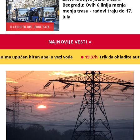
Beogradu: Ovih 6 linija menja
menja trasu - radovi traju do 17.
jula
U AVGUSTU JOŠ JEDNA FAZA
NAJNOVIJE VESTI »
an apel u vezi vode
15:37h
Trik da ohladite automobil za minut