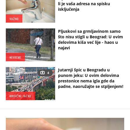
li je vaša adresa na spisku
isključenja
VAŽNO
Pljuskovi sa grmljavinom samo
što nisu stigli u Beograd: U ovim
delovima kiša već lije - haos u
najavi
NEVREME
Jutarnji špic u Beogradu u
4
punom jeku: U ovim delovima
prestonice nema igla gde da
padne, naoružajte se stpljenjem!
KRITIČNE TAČKE