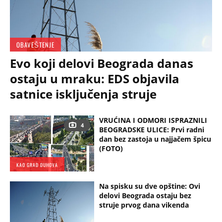
OBAVEŠTENJE
Evo koji delovi Beograda danas
ostaju u mraku: EDS objavila
satnice isključenja struje
VRUĆINA I ODMORI ISPRAZNILI
4
BEOGRADSKE ULICE: Prvi radni
dan bez zastoja u najjačem špicu
(FOTO)
KAO GRAD DUHOVA
Na spisku su dve opštine: Ovi
delovi Beograda ostaju bez
struje prvog dana vikenda