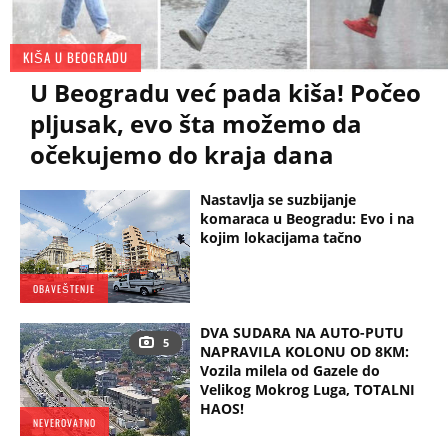
KIŠA U BEOGRADU
U Beogradu već pada kiša! Počeo
pljusak, evo šta možemo da
očekujemo do kraja dana
Nastavlja se suzbijanje
komaraca u Beogradu: Evo i na
kojim lokacijama tačno
OBAVEŠTENJE
DVA SUDARA NA AUTO-PUTU
5
NAPRAVILA KOLONU OD 8KM:
Vozila milela od Gazele do
Velikog Mokrog Luga, TOTALNI
HAOS!
NEVEROVATNO