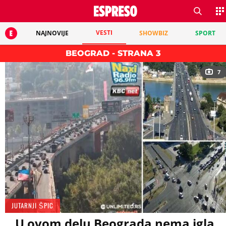
VESTI
NAJNOVIJE
SHOWBIZ
SPORT
BEOGRAD - STRANA 3
7
JUTARNJI ŠPIC
U ovom delu Beograda nema igla