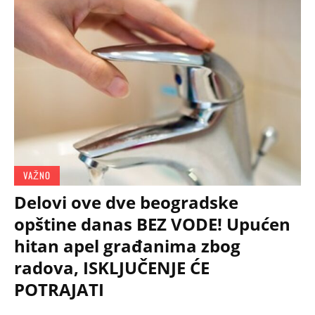
VAŽNO
Delovi ove dve beogradske
opštine danas BEZ VODE! Upućen
hitan apel građanima zbog
radova, ISKLJUČENJE ĆE
POTRAJATI