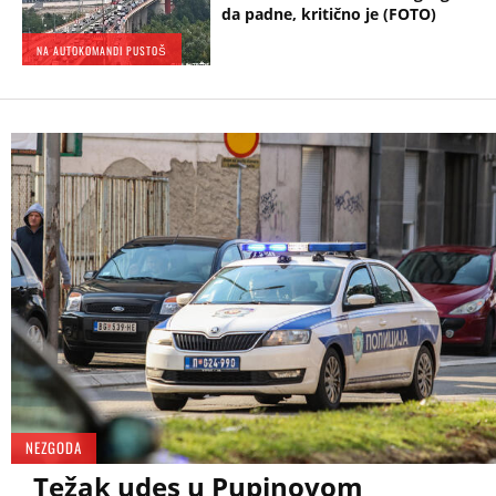
da padne, kritično je (FOTO)
NA AUTOKOMANDI PUSTOŠ
NEZGODA
Težak udes u Pupinovom