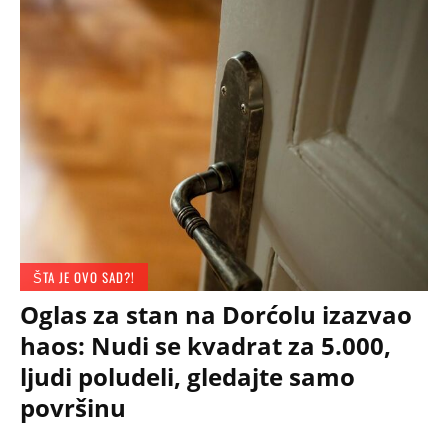
ŠTA JE OVO SAD?!
Oglas za stan na Dorćolu izazvao
haos: Nudi se kvadrat za 5.000,
ljudi poludeli, gledajte samo
površinu