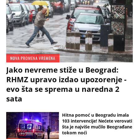
NOVA PROMENA VREMENA
Jako nevreme stiže u Beograd:
RHMZ upravo izdao upozorenje -
evo šta se sprema u naredna 2
sata
Hitna pomoć u Beogradu imala
103 intervencije! Nećete verovati
šta je najviše mučilo Beograđane
tokom noći