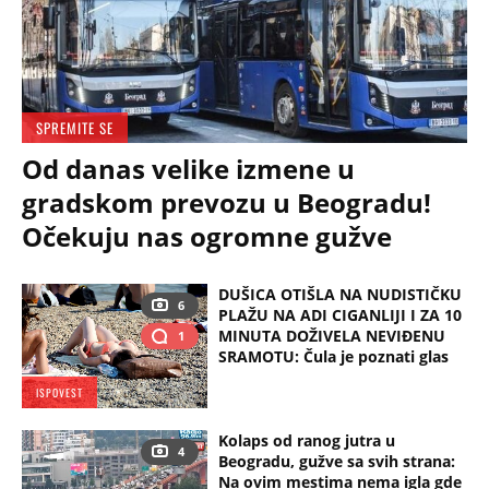
SPREMITE SE
Od danas velike izmene u
gradskom prevozu u Beogradu!
Očekuju nas ogromne gužve
DUŠICA OTIŠLA NA NUDISTIČKU
6
PLAŽU NA ADI CIGANLIJI I ZA 10
MINUTA DOŽIVELA NEVIĐENU
1
SRAMOTU: Čula je poznati glas
ISPOVEST
Kolaps od ranog jutra u
4
Beogradu, gužve sa svih strana:
Na ovim mestima nema igla gde