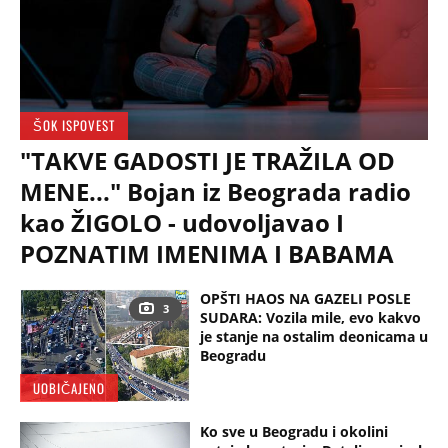
ŠOK ISPOVEST
"TAKVE GADOSTI JE TRAŽILA OD
MENE..." Bojan iz Beograda radio
kao ŽIGOLO - udovoljavao I
POZNATIM IMENIMA I BABAMA
OPŠTI HAOS NA GAZELI POSLE
3
SUDARA: Vozila mile, evo kakvo
je stanje na ostalim deonicama u
Beogradu
UOBIČAJENO
Ko sve u Beogradu i okolini