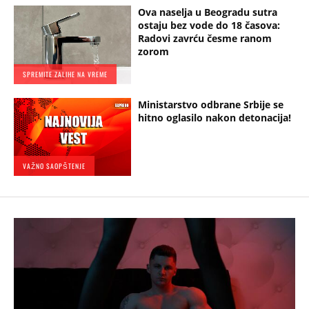
Ova naselja u Beogradu sutra
ostaju bez vode do 18 časova:
Radovi zavrću česme ranom
zorom
SPREMITE ZALIHE NA VREME
Ministarstvo odbrane Srbije se
hitno oglasilo nakon detonacija!
VAŽNO SAOPŠTENJE