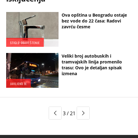
Ova opština u Beogradu ostaje
bez vode do 22 časa: Radovi
zavrću česme
STIGLO OBAVEŠTENJE
Veliki broj autobuskih i
tramvajskih linija promenilo
trasu: Ovo je detaljan spisak
izmena
JAVLJENO JE
3 / 21