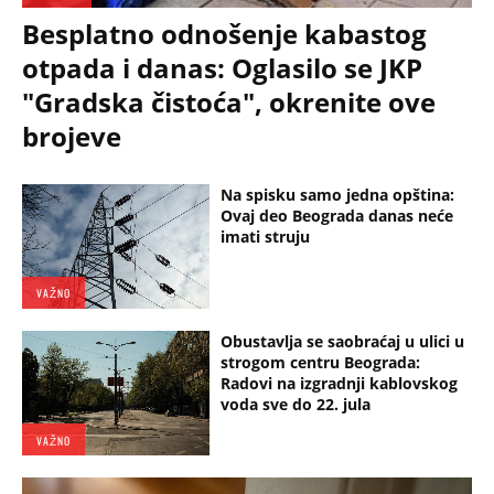
Besplatno odnošenje kabastog
otpada i danas: Oglasilo se JKP
"Gradska čistoća", okrenite ove
brojeve
Na spisku samo jedna opština:
Ovaj deo Beograda danas neće
imati struju
VAŽNO
Obustavlja se saobraćaj u ulici u
strogom centru Beograda:
Radovi na izgradnji kablovskog
voda sve do 22. jula
VAŽNO