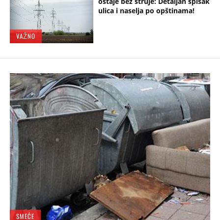
ostaje bez struje: Detaljan spisak
ulica i naselja po opštinama!
VAŽNO
SMEĆE