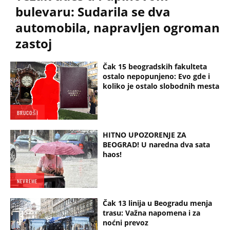
bulevaru: Sudarila se dva
automobila, napravljen ogroman
zastoj
Čak 15 beogradskih fakulteta
ostalo nepopunjeno: Evo gde i
koliko je ostalo slobodnih mesta
BRUCOŠI
HITNO UPOZORENJE ZA
BEOGRAD! U naredna dva sata
haos!
NEVREME
Čak 13 linija u Beogradu menja
trasu: Važna napomena i za
noćni prevoz