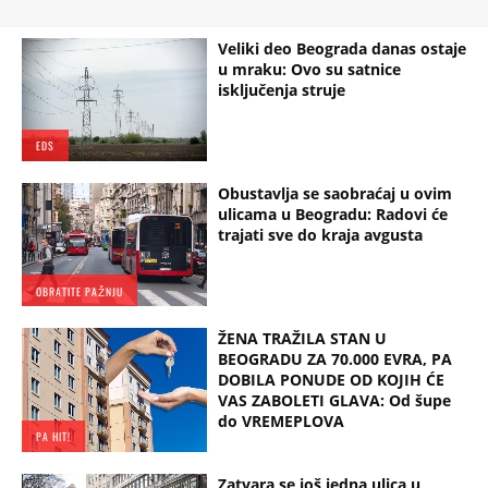
Veliki deo Beograda danas ostaje
u mraku: Ovo su satnice
isključenja struje
EDS
Obustavlja se saobraćaj u ovim
ulicama u Beogradu: Radovi će
trajati sve do kraja avgusta
OBRATITE PAŽNJU
ŽENA TRAŽILA STAN U
BEOGRADU ZA 70.000 EVRA, PA
DOBILA PONUDE OD KOJIH ĆE
VAS ZABOLETI GLAVA: Od šupe
do VREMEPLOVA
PA HIT!
Zatvara se još jedna ulica u