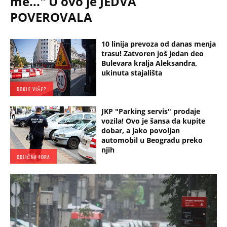
me..." U ovo je JEDVA
POVEROVALA
10 linija prevoza od danas menja
trasu! Zatvoren još jedan deo
Bulevara kralja Aleksandra,
ukinuta stajališta
DOKLE VIŠE?
JKP "Parking servis" prodaje
vozila! Ovo je šansa da kupite
dobar, a jako povoljan
automobil u Beogradu preko
njih
ODLIČNA FORA