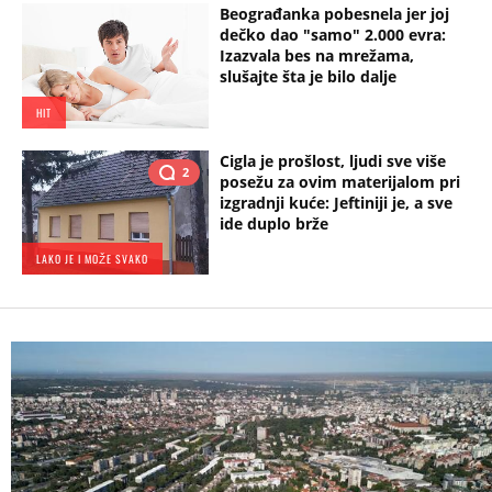
Beograđanka pobesnela jer joj
dečko dao "samo" 2.000 evra:
Izazvala bes na mrežama,
slušajte šta je bilo dalje
HIT
Cigla je prošlost, ljudi sve više
2
posežu za ovim materijalom pri
izgradnji kuće: Jeftiniji je, a sve
ide duplo brže
LAKO JE I MOŽE SVAKO