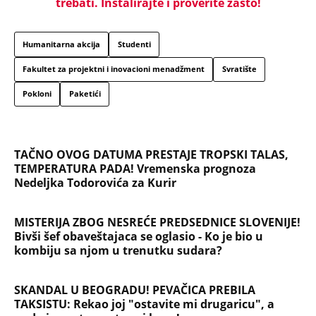
NAJČITANIJE
NAJNOVIJE
Evropa optužila Rusiju za važnu stvar
koja se tiče Irana: Znamo da to rade
Devojka se bacila sa 5. sprata
Filozofskog fakulteta u Beogradu:
Preminula na licu mesta, istraga u
toku!