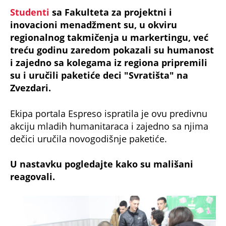
Studenti
sa Fakulteta za projektni i
inovacioni menadžment su, u okviru
regionalnog takmičenja u markertingu, već
treću godinu zaredom pokazali su humanost
i zajedno sa kolegama iz regiona pripremili
su i uručili paketiće deci "Svratišta" na
Zvezdari.
Ekipa portala Espreso ispratila je ovu predivnu
akciju mladih humanitaraca i zajedno sa njima
dečici uručila novogodišnje paketiće.
U nastavku pogledajte kako su mališani
reagovali.