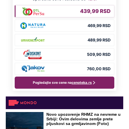
DRAMA ZBOG LJUBAVNE PRIČE
Zbog svadbe trudne Srpkinje i Albanca
proradio nacionalizam! Popljuvali ih samo
tako: "Ti si svoje srpsko izdala"