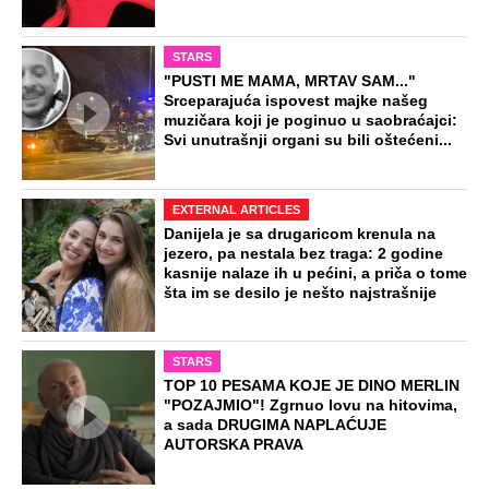
Preporučeno
NA VREME SVE
Ovo su neradni dani početkom 2026.
godine: Organizujte sebi mini odmor od
čak četiri slobodna dana