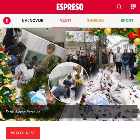
VESTI
NAJNOVIJE
SHOWBIZ
SPORT
Foto: Aleksa Petrović
PRELEP GEST