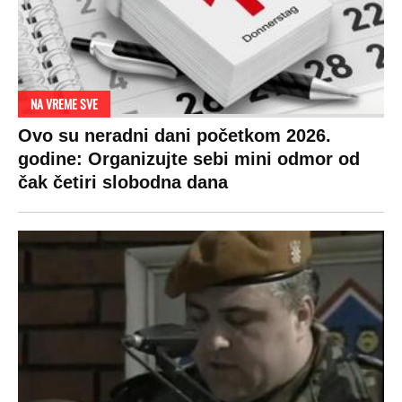
SPREMITE SE
Za posnu slavsku trpezu ove godine treba
izdvojiti ozbiljnu sumu novca: Nečija cela
plata ode na svega 20 gostiju
VESTI
SHOWBIZ
SPORT
VIRALNO
Politika
Rijaliti
Fudbal
Bizar
Društvo
Zvezde
Košarka
Svaštara
Hronika
Holivud
Tenis
Tiktok
Ekonomija
Kviz
Ostali sportovi