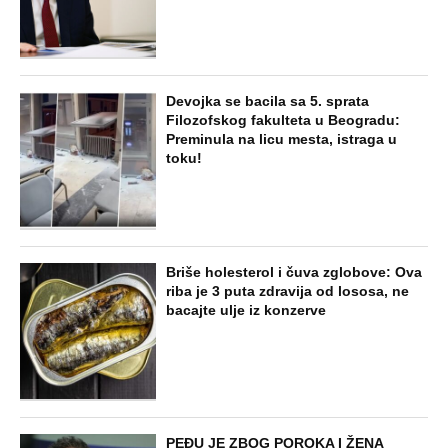
šta im se desilo je nešto najstrašnije
STARS
TOP 10 PESAMA KOJE JE DINO MERLIN
"POZAJMIO"! Zgrnuo lovu na hitovima,
a sada DRUGIMA NAPLAĆUJE
AUTORSKA PRAVA
ZABAVA
Žena i ćerka nestale bez traga dok je
muž bio na poslu: Kad su telo pronašli
na deponiji, slučaj je dobio šok obrt