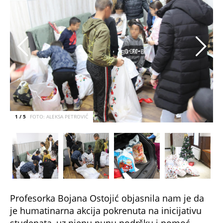
1 / 5
FOTO: ALEKSA PETROVIĆ
Profesorka Bojana Ostojić objasnila nam je da
je humatinarna akcija pokrenuta na inicijativu
studenata, uz njenu punu podršku i pomoć.