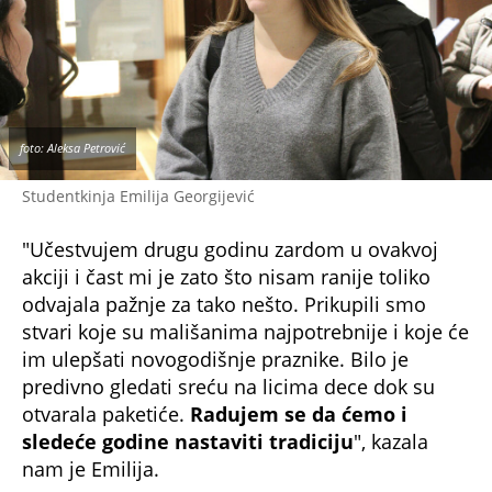
foto: Aleksa Petrović
"Veoma sam srećan što smo i ove godine
podelili paketiće deci iz "Svratišta", nadam se da
ćemo i naredne godine ponoviti akciju sa što
više kolega iz regiona i sa našeg fakulteta.
Takođe bih se zahvalio svima koji su učestvovali