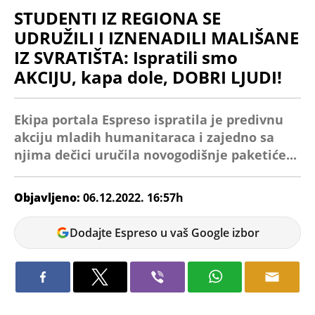
STUDENTI IZ REGIONA SE
UDRUŽILI I IZNENADILI MALIŠANE
IZ SVRATIŠTA: Ispratili smo
AKCIJU, kapa dole, DOBRI LJUDI!
Ekipa portala Espreso ispratila je predivnu
akciju mladih humanitaraca i zajedno sa
njima dečici uručila novogodišnje paketiće...
Objavljeno:
06.12.2022. 16:57h
Dijana
Dodajte Espreso u vaš Google izbor
Spasov