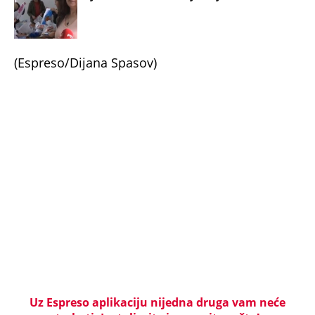
TOP 10 PESAMA KOJE JE DINO MERLIN "POZAJMIO"!
Zgrnuo lovu na hitovima, a sada DRUGIMA
NAPLAĆUJE AUTORSKA PRAVA
"AKO BUDE POTREBE - BIĆE OPET 'OLUJA'!" Hrvatski
ministar zapretio Srbiji i Vučiću sa N1: "Oluja" je
najblistaviji deo hrvatske prošlosti (VIDEO)
Na koji način će biti isplaćena državna pomoć? Evo
šta se dešava sa računima penzionera i korisnika
socijalne pomoći, a šta sa punolenim građanima u
septembru