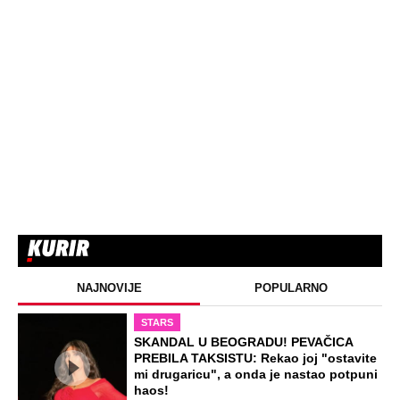
Novo upozorenje RHMZ na nevreme u
Srbiji: Ovim delovima zemlje prete
pljuskovi sa grmljavinom (Foto)
Ovo je žena koju je ubio sin na Novom
Beogradu: Prve slike sa mesta zločina
(Foto)
“Temperatura pada ispod 35 stepeni”:
Meteorolog Ristić otkrio do kada će
trajati toplotni talas