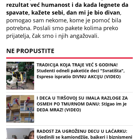
PRIJATELJ "KRALJA ZVEZDARE" RAZNET U
BUDVANSKOM "TROUGLU SMRTI": Pamtiće ga po
čuvenoj "Bačimo ih u Savu", da li ga je ubistvo
"crvene beretke" koštalo života?
"U ŠOKU SU ZBOG ONOGA ŠTO SU VIDELI, SRBI SU
DIGLI GLAVU I NEĆE DA ĆUTE" Vučić o užasnim
scenama ustaškog slavlja u Hrvatskoj i napadima
na njega
"PUSTI ME MAMA, MRTAV SAM..." Srceparajuća
ispovest majke našeg muzičara koji je poginuo u
saobraćajci: Svi unutrašnji organi su bili oštećeni...
Danijela je sa drugaricom krenula na jezero, pa
nestala bez traga: 2 godine kasnije nalaze ih u
pećini, a priča o tome šta im se desilo je nešto
najstrašnije