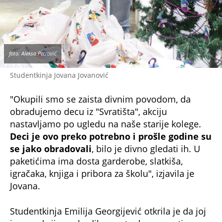
se jako obradovali
, bilo je divno gledati ih. U
paketićima ima dosta garderobe, slatkiša,
igračaka, knjiga i pribora za školu", izjavila je
Jovana.
Studentkinja Emilija Georgijević otkrila je da joj
je ova akcija probudila svest o humanosti.