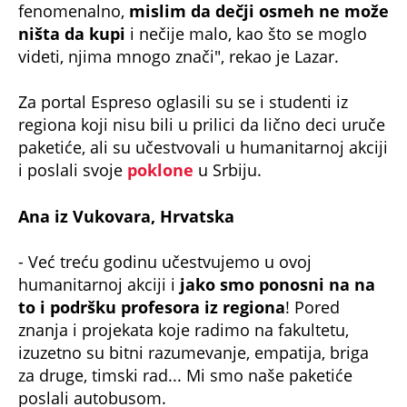
Studenti odneli paketiće deci "Svratišta",
Espreso ispratio DIVNU AKCIJU (VIDEO)
I DECA U TIRŠOVOJ SU IMALA RAZLOGE ZA
OSMEH PO TMURNOM DANU: Stigao im je
DEDA MRAZ! (VIDEO)
RADOST ZA UGROŽENU DECU U LAĆARKU:
Ujedinili se kamiondžije, bajkeri i biznismeni
(Espreso/Dijana Spasov)
Uz Espreso aplikaciju nijedna druga vam neće
trebati. Instalirajte i proverite zašto!