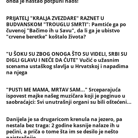
Briše holesterol i čuva zglobove: Ova
riba je 3 puta zdravija od lososa, ne
bacajte ulje iz konzerve
PEĐU JE ZBOG POROKA I ŽENA
OSTAVILA, A ONDA SE ZA 3 DANA
DESILO ČUDO! Jeftina stvar ga
IZLEČILA od ALKOHOLA
Jezivo priznanje osumnjičenog za
Dankino ubistvo: Telo u crnom džaku
doneo u dvorište, a onda preokret