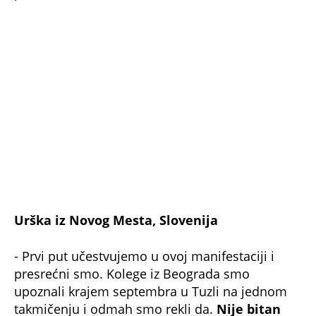
Humanitarna akcija
Studenti
Fakultet za projektni i inovacioni menadžment
Svratište
Pokloni
Paketići
TAČNO OVOG DATUMA PRESTAJE TROPSKI TALAS,
TEMPERATURA PADA! Vremenska prognoza
Nedeljka Todorovića za Kurir
MISTERIJA ZBOG NESREĆE PREDSEDNICE SLOVENIJE!
Bivši šef obaveštajaca se oglasio - Ko je bio u
kombiju sa njom u trenutku sudara?
SKANDAL U BEOGRADU! PEVAČICA PREBILA
TAKSISTU: Rekao joj "ostavite mi drugaricu", a
onda je nastao potpuni haos!