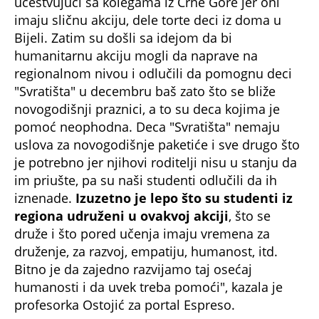
imaju sličnu akciju, dele torte deci iz doma u
Bijeli. Zatim su došli sa idejom da bi
humanitarnu akciju mogli da naprave na
regionalnom nivou i odlučili da pomognu deci
"Svratišta" u decembru baš zato što se bliže
novogodišnji praznici, a to su deca kojima je
pomoć neophodna. Deca "Svratišta" nemaju
uslova za novogodišnje paketiće i sve drugo što
je potrebno jer njihovi roditelji nisu u stanju da
im priušte, pa su naši studenti odlučili da ih
iznenade.
Izuzetno je lepo što su studenti iz
regiona udruženi u ovakvoj akciji
, što se
druže i što pored učenja imaju vremena za
druženje, za razvoj, empatiju, humanost, itd.
Bitno je da zajedno razvijamo taj osećaj
humanosti i da uvek treba pomoći", kazala je
profesorka Ostojić za portal Espreso.