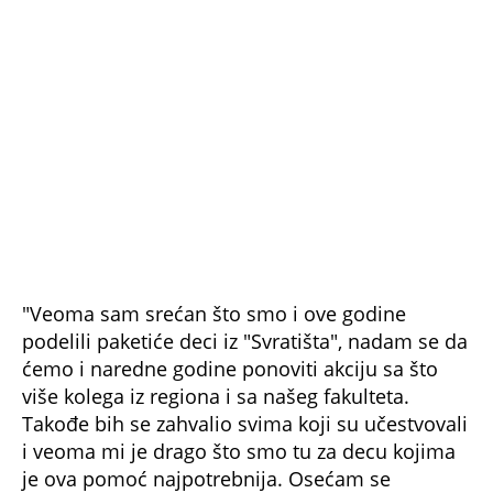
za druge, timski rad... Mi smo naše paketiće
poslali autobusom.
Urška iz Novog Mesta, Slovenija
- Prvi put učestvujemo u ovoj manifestaciji i
presrećni smo. Kolege iz Beograda smo
upoznali krajem septembra u Tuzli na jednom
takmičenju i odmah smo rekli da.
Nije bitan
rezultat već humanost i da kada legnete da
spavate, kažete sebi, dan mi je bio divan
,
pomogao sam nekome, kome je pomoć bila
potrebna. Poslali smo pakete kolima preko
prijatelja, čak smo i njih angažovali.
NE PROPUSTITE
TRADICIJA KOJA TRAJE VEĆ 5 GODINA!