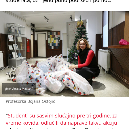
foto: Aleksa Petrović
Profesorka Bojana Ostojić
"
Studenti su sasvim slučajno pre tri godine, za
vreme kovida, odlučili da naprave takvu akciju
učestvujući sa kolegama iz Crne Gore jer oni