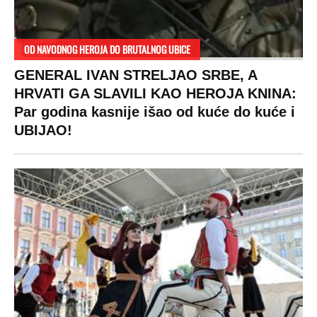
Beograd
Navijači
Zasadi drvo
Showtime
Kosovo
Sudbine
LIFESTYLE
SVET
MONDO INC.
Život
Planeta
Impressum
Stil
Globalno zagrevanje
Kontakt
Ljubav
Hrvatska
Marketing
Zdravlje
BiH
Politika o kolačićima
Hi-Tech
Crna Gora
Uslovi korišćenja
Kultura
Makedonija
Politika privatnosti
Auto
Privacy policy
Terms of service
Prijatelji sajta