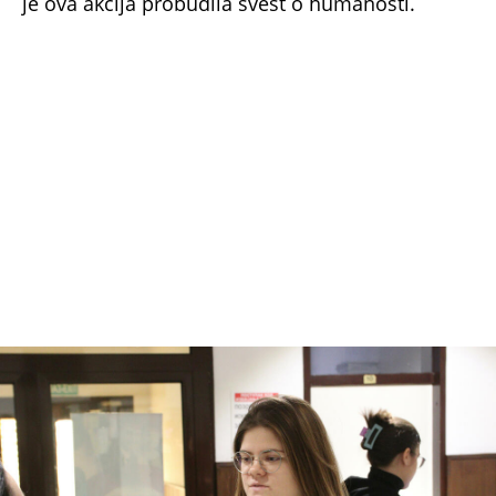
foto: Aleksa Petrović
Studentkinja Emilija Georgijević
"Učestvujem drugu godinu zardom u ovakvoj
akciji i čast mi je zato što nisam ranije toliko
odvajala pažnje za tako nešto. Prikupili smo
stvari koje su mališanima najpotrebnije i koje će
im ulepšati novogodišnje praznike. Bilo je
predivno gledati sreću na licima dece dok su
otvarala paketiće.
Radujem se da ćemo i
sledeće godine nastaviti tradiciju
", kazala
nam je Emilija.
Lazar Vujović nije mogao da sakrije osmeh sa
lica nakon što je zajedno sa kolegama uručio
paketiće deci "Svratišta".