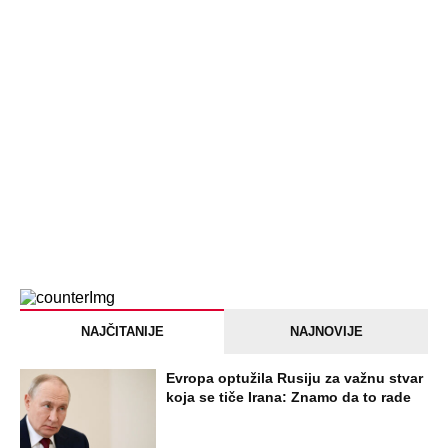
NAJNOVIJE
POPULARNO
STARS
SKANDAL U BEOGRADU! PEVAČICA
PREBILA TAKSISTU: Rekao joj "ostavite
mi drugaricu", a onda je nastao potpuni
haos!
STARS
"PUSTI ME MAMA, MRTAV SAM..."
Srceparajuća ispovest majke našeg
muzičara koji je poginuo u saobraćajci:
Svi unutrašnji organi su bili oštećeni...
EXTERNAL ARTICLES
Danijela je sa drugaricom krenula na
jezero, pa nestala bez traga: 2 godine
kasnije nalaze ih u pećini, a priča o tome