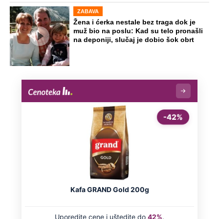
OD NAVODNOG HEROJA DO BRUTALNOG UBICE
GENERAL IVAN STRELJAO SRBE, A
HRVATI GA SLAVILI KAO HEROJA KNINA:
Par godina kasnije išao od kuće do kuće i
UBIJAO!