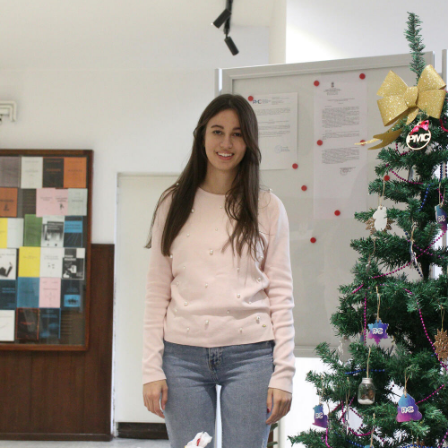
foto: Aleksa Petrović
Studentkinja Jovana Jovanović
"Okupili smo se zaista divnim povodom, da
obradujemo decu iz "Svratišta", akciju
nastavljamo po ugledu na naše starije kolege.
Deci je ovo preko potrebno i prošle godine su