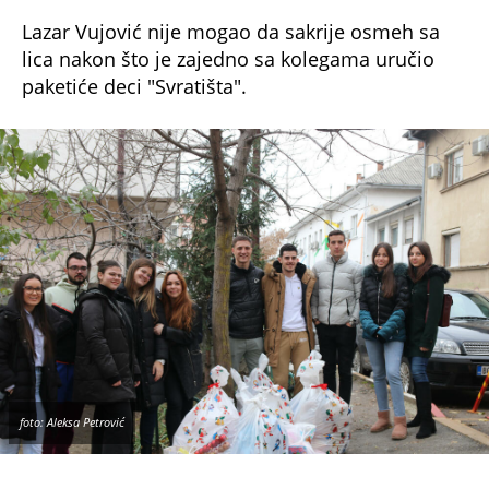
i veoma mi je drago što smo tu za decu kojima
je ova pomoć najpotrebnija. Osećam se
fenomenalno,
mislim da dečji osmeh ne može
ništa da kupi
i nečije malo, kao što se moglo
videti, njima mnogo znači", rekao je Lazar.
Za portal Espreso oglasili su se i studenti iz
regiona koji nisu bili u prilici da lično deci uruče
paketiće, ali su učestvovali u humanitarnoj akciji
i poslali svoje
poklone
u Srbiju.
Ana iz Vukovara, Hrvatska
- Već treću godinu učestvujemo u ovoj
humanitarnoj akciji i
jako smo ponosni na na
to i podršku profesora iz regiona
! Pored
znanja i projekata koje radimo na fakultetu,
izuzetno su bitni razumevanje, empatija, briga