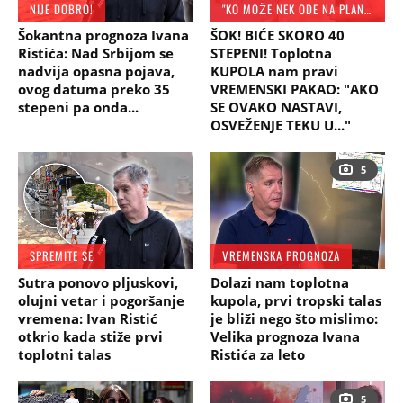
NIJE DOBRO!
"KO MOŽE NEK ODE NA PLANINU"
Šokantna prognoza Ivana
ŠOK! BIĆE SKORO 40
Ristića: Nad Srbijom se
STEPENI! Toplotna
nadvija opasna pojava,
KUPOLA nam pravi
ovog datuma preko 35
VREMENSKI PAKAO: "AKO
stepeni pa onda...
SE OVAKO NASTAVI,
OSVEŽENJE TEKU U..."
5
SPREMITE SE
VREMENSKA PROGNOZA
Sutra ponovo pljuskovi,
Dolazi nam toplotna
olujni vetar i pogoršanje
kupola, prvi tropski talas
vremena: Ivan Ristić
je bliži nego što mislimo:
otkrio kada stiže prvi
Velika prognoza Ivana
toplotni talas
Ristića za leto
5