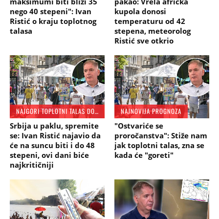
maksimumi biti bliži 35
pakao: Vrela afrička
nego 40 stepeni": Ivan
kupola donosi
Ristić o kraju toplotnog
temperaturu od 42
talasa
stepena, meteorolog
Ristić sve otkrio
NAJGORI TOPLOTNI TALAS DO SADA
NAJNOVIJA PROGNOZA
Srbija u paklu, spremite
"Ostvariće se
se: Ivan Ristić najavio da
proročanstva": Stiže nam
će na suncu biti i do 48
jak toplotni talas, zna se
stepeni, ovi dani biće
kada će "goreti"
najkritičniji