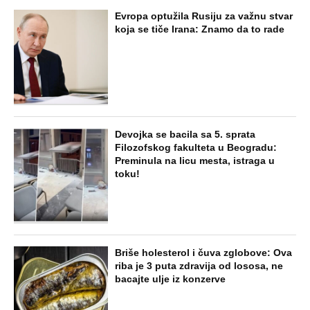
Evropa optužila Rusiju za važnu stvar
koja se tiče Irana: Znamo da to rade
Devojka se bacila sa 5. sprata
Filozofskog fakulteta u Beogradu:
Preminula na licu mesta, istraga u
toku!
Briše holesterol i čuva zglobove: Ova
riba je 3 puta zdravija od lososa, ne
bacajte ulje iz konzerve