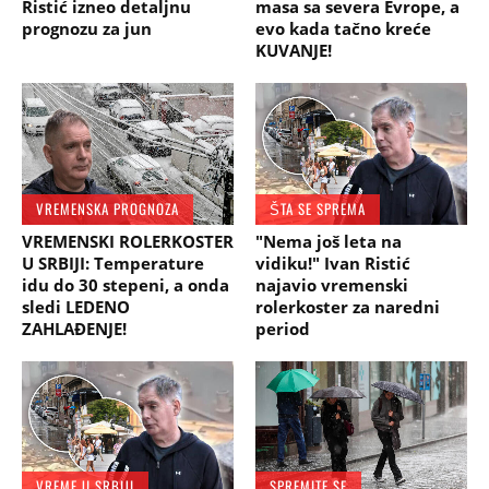
Ristić izneo detaljnu
masa sa severa Evrope, a
prognozu za jun
evo kada tačno kreće
KUVANJE!
VREMENSKA PROGNOZA
ŠTA SE SPREMA
VREMENSKI ROLERKOSTER
"Nema još leta na
U SRBIJI: Temperature
vidiku!" Ivan Ristić
idu do 30 stepeni, a onda
najavio vremenski
sledi LEDENO
rolerkoster za naredni
ZAHLAĐENJE!
period
VREME U SRBIJI
SPREMITE SE