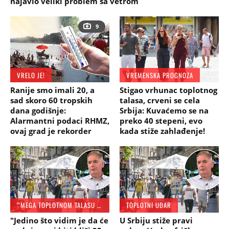
najavio veliki problem sa vetrom
9
VRELO JE!
VREMENSKA PROGNOZA
Ranije smo imali 20, a
Stigao vrhunac toplotnog
sad skoro 60 tropskih
talasa, crveni se cela
dana godišnje:
Srbija: Kuvaćemo se na
Alarmantni podaci RHMZ,
preko 40 stepeni, evo
ovaj grad je rekorder
kada stiže zahlađenje!
"'MEGA TOPLOTNOM TALASU SE JOŠ UVEK NE NAZIRE KRAJ"
TOPLOTNI UDAR
"Jedino što vidim je da će
U Srbiju stiže pravi