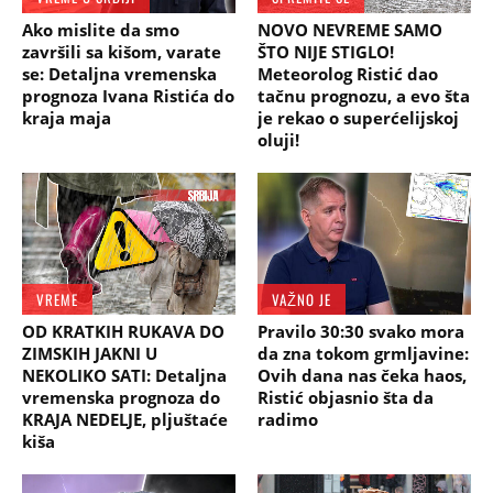
Ako mislite da smo
NOVO NEVREME SAMO
završili sa kišom, varate
ŠTO NIJE STIGLO!
se: Detaljna vremenska
Meteorolog Ristić dao
prognoza Ivana Ristića do
tačnu prognozu, a evo šta
kraja maja
je rekao o superćelijskoj
oluji!
VREME
VAŽNO JE
OD KRATKIH RUKAVA DO
Pravilo 30:30 svako mora
ZIMSKIH JAKNI U
da zna tokom grmljavine:
NEKOLIKO SATI: Detaljna
Ovih dana nas čeka haos,
vremenska prognoza do
Ristić objasnio šta da
KRAJA NEDELJE, pljuštaće
radimo
kiša