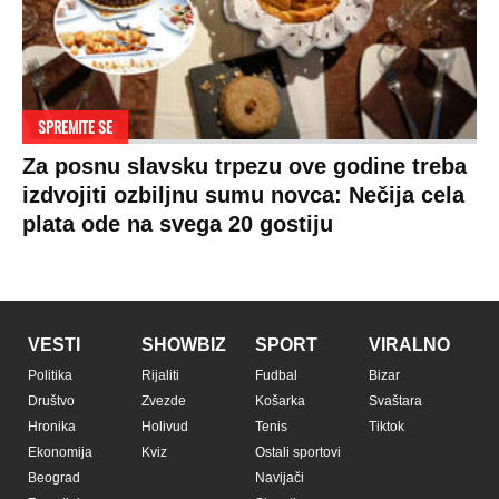
SPREMITE SE
Za posnu slavsku trpezu ove godine treba
izdvojiti ozbiljnu sumu novca: Nečija cela
plata ode na svega 20 gostiju
VESTI
SHOWBIZ
SPORT
VIRALNO
Politika
Rijaliti
Fudbal
Bizar
Društvo
Zvezde
Košarka
Svaštara
Hronika
Holivud
Tenis
Tiktok
Ekonomija
Kviz
Ostali sportovi
Beograd
Navijači