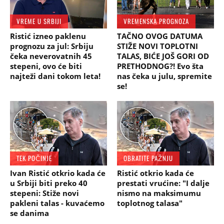
VREME U SRBIJI
VREMENSKA PROGNOZA
Ristić izneo paklenu
TAČNO OVOG DATUMA
prognozu za jul: Srbiju
STIŽE NOVI TOPLOTNI
čeka neverovatnih 45
TALAS, BIĆE JOŠ GORI OD
stepeni, ovo će biti
PRETHODNOG?! Evo šta
najteži dani tokom leta!
nas čeka u julu, spremite
se!
TEK POČINJE
OBRATITE PAŽNJU
Ivan Ristić otkrio kada će
Ristić otkrio kada će
u Srbiji biti preko 40
prestati vrućine: "I dalje
stepeni: Stiže novi
nismo na maksimumu
pakleni talas - kuvaćemo
toplotnog talasa"
se danima