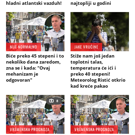
hladni atlantski vazduh!
najtopliji u godini
NIJE NORMALNO
JAKE VRUĆINE
Biće preko 45 stepeni i to
Stiže nam još jedan
nekoliko dana zaredom,
toplotni talas,
zna se i kada: "Ovaj
temperatura će ići i
mehanizam je
preko 40 stepeni!
odgovoran"
Meteorolog Ristić otkrio
kad kreće pakao
8
VREMENSKA PROGNOZA
VREMENSKA PROGNOZA