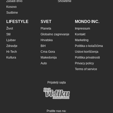
Zasadi drvo
Showtime
Kosovo
Sudbine
LIFESTYLE
SVET
MONDO INC.
Život
Planeta
Impressum
Stil
Globalno zagrevanje
Kontakt
Ljubav
Hrvatska
Marketing
Zdravlje
BiH
Politika o kolačićima
Hi-Tech
Crna Gora
Uslovi korišćenja
Kultura
Makedonija
Politika privatnosti
Auto
Privacy policy
Terms of service
Prijatelji sajta
Pratite nas na: