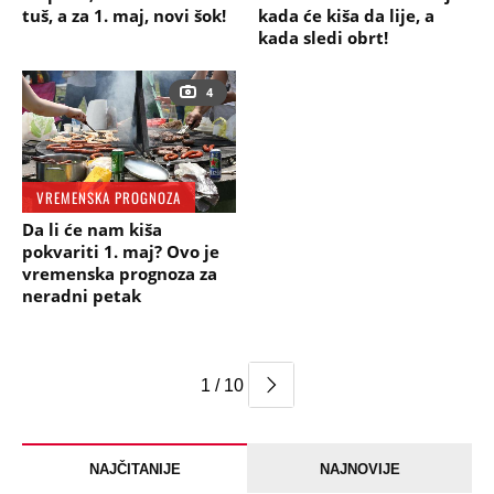
tuš, a za 1. maj, novi šok!
kada će kiša da lije, a
kada sledi obrt!
4
VREMENSKA PROGNOZA
Da li će nam kiša
pokvariti 1. maj? Ovo je
vremenska prognoza za
neradni petak
1 / 10
NAJČITANIJE
NAJNOVIJE