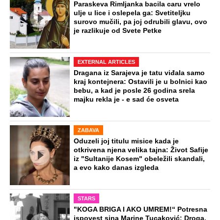
Paraskeva Rimljanka bacila caru vrelo
ulje u lice i oslepela ga: Svetiteljku
surovo mučili, pa joj odrubili glavu, ovo
je razlikuje od Svete Petke
EXTERNAL ARTICLES
Dragana iz Sarajeva je tatu viđala samo
kraj kontejnera: Ostavili je u bolnici kao
bebu, a kad je posle 26 godina srela
majku rekla je - e sad će osveta
ZABAVA
Oduzeli joj titulu misice kada je
otkrivena njena velika tajna: Život Safije
iz "Sultanije Kosem" obeležili skandali,
a evo kako danas izgleda
STARS
"KOGA BRIGA I AKO UMREM!“ Potresna
ispovest sina Marine Tucaković: Droga,