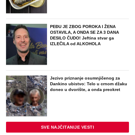
PEĐU JE ZBOG POROKA I ŽENA
OSTAVILA, A ONDA SE ZA 3 DANA
DESILO ČUDO! Jeftina stvar ga
IZLEČILA od ALKOHOLA
Jezivo priznanje osumnjičenog za
Dankino ubistvo: Telo u crnom džaku
doneo u dvorište, a onda preokret
SVE NAJČITANIJE VESTI