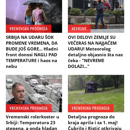
VREMENSKA PROGNOZA
NEVREME
SRBIJA NA UDARU ŠOK
OVI DELOVI ZEMLJE SU
PROMENE VREMENA, DA
VEČERAS NA NAJJAČEM
BUDE JOŠ GORE... Hladni
UDARU! Meteorolog
front donosi NAGLI PAD
detaljno objasnio šta nas
TEMPERATURE i haos na
čeka - "NEVREME
nebu
DOLAZI..."
VREMENSKA PROGNOZA
VREMENSKA PROGNOZA
Vremenski rolerkoster u
Detaljna prognoza do
Srbiji: Temperatura 23
kraja aprila i za 1. maj!
stepena, a onda hladan
Čubrilo i Ristić otkrivaju