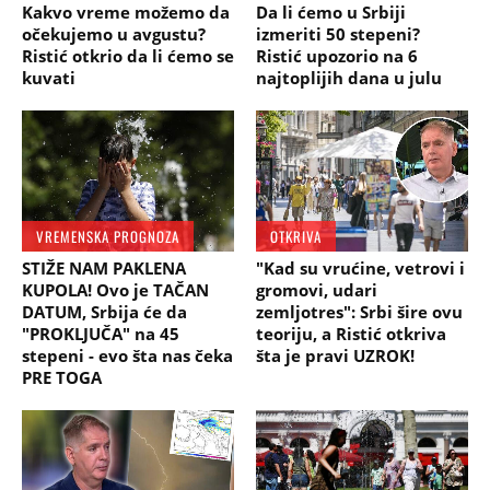
Kakvo vreme možemo da
Da li ćemo u Srbiji
očekujemo u avgustu?
izmeriti 50 stepeni?
Ristić otkrio da li ćemo se
Ristić upozorio na 6
kuvati
najtoplijih dana u julu
VREMENSKA PROGNOZA
OTKRIVA
STIŽE NAM PAKLENA
"Kad su vrućine, vetrovi i
KUPOLA! Ovo je TAČAN
gromovi, udari
DATUM, Srbija će da
zemljotres": Srbi šire ovu
"PROKLJUČA" na 45
teoriju, a Ristić otkriva
stepeni - evo šta nas čeka
šta je pravi UZROK!
PRE TOGA