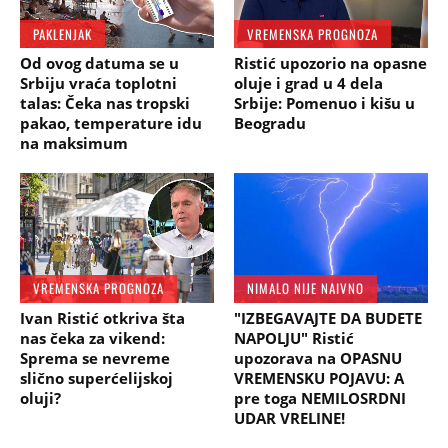
PAKLENJAK
VREMENSKA PROGNOZA
Od ovog datuma se u
Ristić upozorio na opasne
Srbiju vraća toplotni
oluje i grad u 4 dela
talas: Čeka nas tropski
Srbije: Pomenuo i kišu u
pakao, temperature idu
Beogradu
na maksimum
VREMENSKA PROGNOZA
NIMALO NIJE NAIVNO
Ivan Ristić otkriva šta
"IZBEGAVAJTE DA BUDETE
nas čeka za vikend:
NAPOLJU" Ristić
Sprema se nevreme
upozorava na OPASNU
slično superćelijskoj
VREMENSKU POJAVU: A
oluji?
pre toga NEMILOSRDNI
UDAR VRELINE!