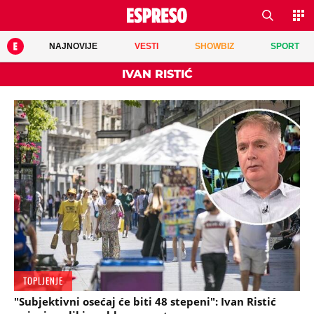
NAJNOVIJE
VESTI
SHOWBIZ
SPORT
IVAN RISTIĆ
TOPLJENJE
"Subjektivni osećaj će biti 48 stepeni": Ivan Ristić