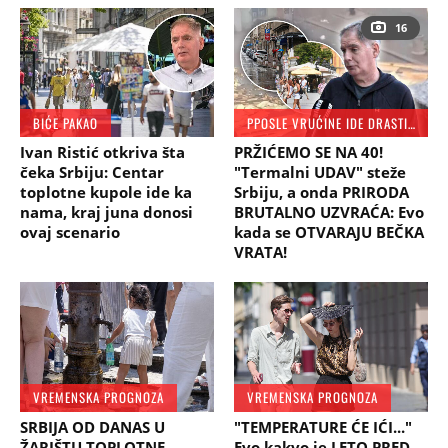
16
BIĆE PAKAO
PPOSLE VRUĆINE IDE DRASTIČAN PAD TEMPERATURE
Ivan Ristić otkriva šta
PRŽIĆEMO SE NA 40!
čeka Srbiju: Centar
"Termalni UDAV" steže
toplotne kupole ide ka
Srbiju, a onda PRIRODA
nama, kraj juna donosi
BRUTALNO UZVRAĆA: Evo
ovaj scenario
kada se OTVARAJU BEČKA
VRATA!
VREMENSKA PROGNOZA
VREMENSKA PROGNOZA
SRBIJA OD DANAS U
"TEMPERATURE ĆE IĆI..."
ŽARIŠTU TOPLOTNE
Evo kakvo je LETO PRED