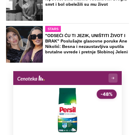
smrt i bol obeležili su mu život
STARS
"ODSEĆI ĆU TI JEZIK, UNIŠTITI ŽIVOT I
BRAK" Poslušajte glasovne poruke Ane
Nikolić: Besna i nezaustavljiva uputila
brutalne uvrede i pretnje Slobinoj Jeleni