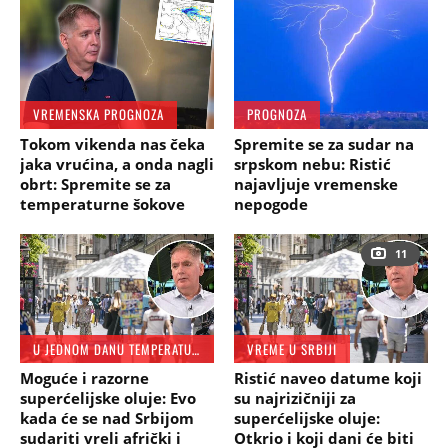
VREMENSKA PROGNOZA
PROGNOZA
Tokom vikenda nas čeka
Spremite se za sudar na
jaka vrućina, a onda nagli
srpskom nebu: Ristić
obrt: Spremite se za
najavljuje vremenske
temperaturne šokove
nepogode
11
U JEDNOM DANU TEMPERATURA PADA ZA 15 STEPENI
VREME U SRBIJI
Moguće i razorne
Ristić naveo datume koji
superćelijske oluje: Evo
su najrizičniji za
kada će se nad Srbijom
superćelijske oluje:
sudariti vreli afrički i
Otkrio i koji dani će biti