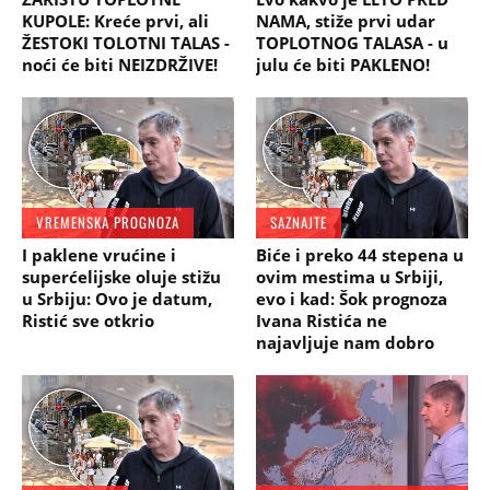
KUPOLE: Kreće prvi, ali
NAMA, stiže prvi udar
ŽESTOKI TOLOTNI TALAS -
TOPLOTNOG TALASA - u
noći će biti NEIZDRŽIVE!
julu će biti PAKLENO!
VREMENSKA PROGNOZA
SAZNAJTE
I paklene vrućine i
Biće i preko 44 stepena u
superćelijske oluje stižu
ovim mestima u Srbiji,
u Srbiju: Ovo je datum,
evo i kad: Šok prognoza
Ristić sve otkrio
Ivana Ristića ne
najavljuje nam dobro