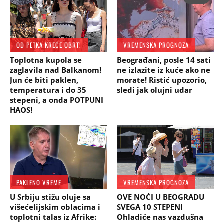
OD PETKA KREĆE OBRT!
VREMENSKA PROGNOZA
Toplotna kupola se
Beograđani, posle 14 sati
zaglavila nad Balkanom!
ne izlazite iz kuće ako ne
Jun će biti paklen,
morate! Ristić upozorio,
temperatura i do 35
sledi jak olujni udar
stepeni, a onda POTPUNI
HAOS!
PAKLENO VREME
VREMENSKA PROGNOZA
U Srbiju stižu oluje sa
OVE NOĆI U BEOGRADU
višećelijskim oblacima i
SVEGA 10 STEPENI
toplotni talas iz Afrike:
Ohladiće nas vazdušna