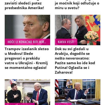
zavisiti sledeći potez
je moćnik koji odlučuje o
predsednika Amerike!
miru u svetu?
HOĆE LI KONAČNO BITI MIRA?
KAKVA VEST!
Trampov izaslanik sleteo
Dok su svi gledali u
u Moskvu! Slede
Arabiju, dogodilo se
pregovori o prekidu
nešto neverovatno:
vatre u Ukrajini - Kremlj
Pazite samo ko ide kod
se momentalno oglasio!
Putina! Oglasila se i
Zaharova!