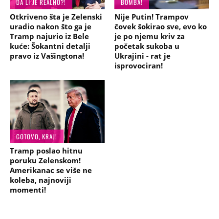
DA LI JE REALNO?!
BOMBA!
Otkriveno šta je Zelenski
Nije Putin! Trampov
uradio nakon što ga je
čovek šokirao sve, evo ko
Tramp najurio iz Bele
je po njemu kriv za
kuće: Šokantni detalji
početak sukoba u
pravo iz Vašingtona!
Ukrajini - rat je
isprovociran!
GOTOVO, KRAJ!
Tramp poslao hitnu
poruku Zelenskom!
Amerikanac se više ne
koleba, najnoviji
momenti!