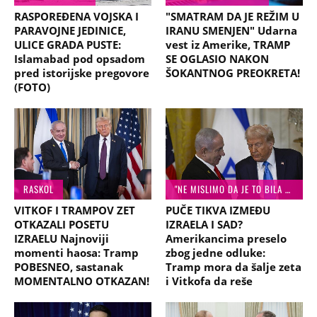
RASPOREĐENA VOJSKA I
"SMATRAM DA JE REŽIM U
PARAVOJNE JEDINICE,
IRANU SMENJEN" Udarna
ULICE GRADA PUSTE:
vest iz Amerike, TRAMP
Islamabad pod opsadom
SE OGLASIO NAKON
pred istorijske pregovore
ŠOKANTNOG PREOKRETA!
(FOTO)
RASKOL
"NE MISLIMO DA JE TO BILA DOBRA IDEJA"
VITKOF I TRAMPOV ZET
PUČE TIKVA IZMEĐU
OTKAZALI POSETU
IZRAELA I SAD?
IZRAELU Najnoviji
Amerikancima preselo
momenti haosa: Tramp
zbog jedne odluke:
POBESNEO, sastanak
Tramp mora da šalje zeta
MOMENTALNO OTKAZAN!
i Vitkofa da reše