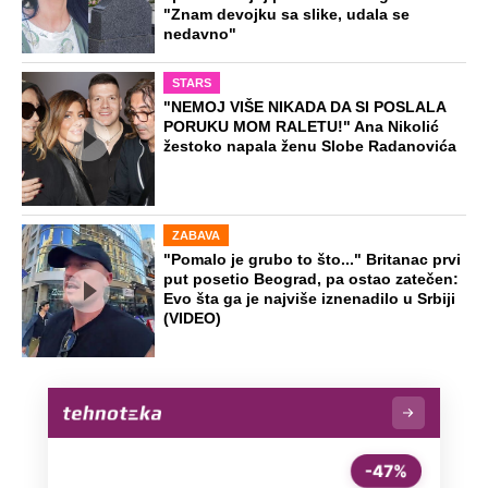
"Znam devojku sa slike, udala se
nedavno"
STARS
"NEMOJ VIŠE NIKADA DA SI POSLALA
PORUKU MOM RALETU!" Ana Nikolić
žestoko napala ženu Slobe Radanovića
ZABAVA
"Pomalo je grubo to što..." Britanac prvi
put posetio Beograd, pa ostao zatečen:
Evo šta ga je najviše iznenadilo u Srbiji
(VIDEO)