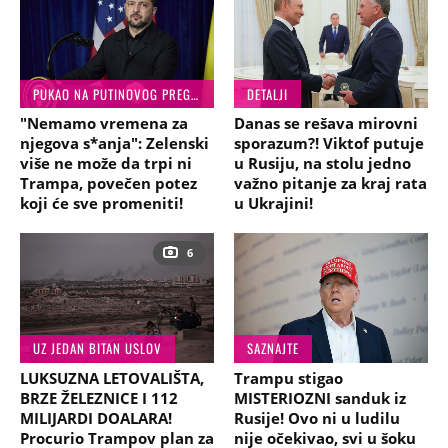
PUKAO NA PUTINOVOG PREGOVARAČA
DETALJI
"Nemamo vremena za
Danas se rešava mirovni
njegova s*anja": Zelenski
sporazum?! Viktof putuje
više ne može da trpi ni
u Rusiju, na stolu jedno
Trampa, povečen potez
važno pitanje za kraj rata
koji će sve promeniti!
u Ukrajini!
6
UZ JEDAN BITAN USLOV
SAZNAJTE
LUKSUZNA LETOVALIŠTA,
Trampu stigao
BRZE ŽELEZNICE I 112
MISTERIOZNI sanduk iz
MILIJARDI DOALARA!
Rusije! Ovo ni u ludilu
Procurio Trampov plan za
nije očekivao, svi u šoku