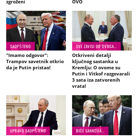
zgroženi
OVO
SAOPŠTENO
SVE ZAVISI OD OVOGA...
"Imamo odgovor":
Otkriveni detalji
Trampov savetnik otkrio
ključnog sastanka u
da je Putin pristao!
Kremlju: O ovome su
Putin i Vitkof razgovarali
3 sata iza zatvorenih
vrata!
UPRAVO SAOPŠTENO
BIĆE SANKCIJA...