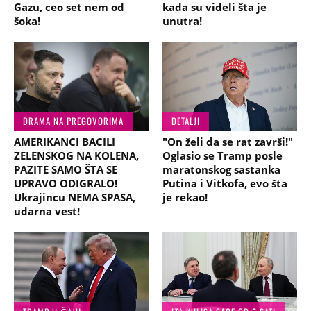
Gazu, ceo set nem od
kada su videli šta je
šoka!
unutra!
DRAMA NA PREGOVORIMA
DETALJI
AMERIKANCI BACILI
"On želi da se rat završi!"
ZELENSKOG NA KOLENA,
Oglasio se Tramp posle
PAZITE SAMO ŠTA SE
maratonskog sastanka
UPRAVO ODIGRALO!
Putina i Vitkofa, evo šta
Ukrajincu NEMA SPASA,
je rekao!
udarna vest!