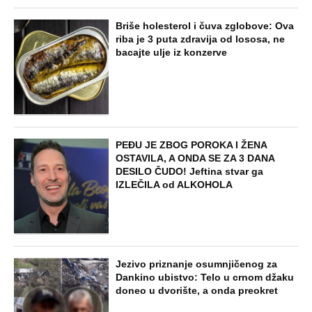
Briše holesterol i čuva zglobove: Ova
riba je 3 puta zdravija od lososa, ne
bacajte ulje iz konzerve
PEĐU JE ZBOG POROKA I ŽENA
OSTAVILA, A ONDA SE ZA 3 DANA
DESILO ČUDO! Jeftina stvar ga
IZLEČILA od ALKOHOLA
Jezivo priznanje osumnjičenog za
Dankino ubistvo: Telo u crnom džaku
doneo u dvorište, a onda preokret