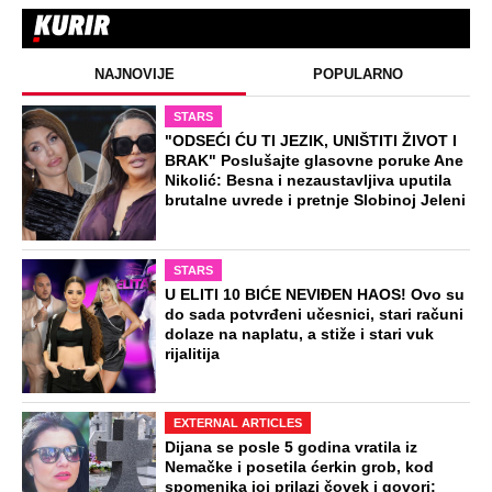
NAJNOVIJE
POPULARNO
STARS
"ODSEĆI ĆU TI JEZIK, UNIŠTITI ŽIVOT I
BRAK" Poslušajte glasovne poruke Ane
Nikolić: Besna i nezaustavljiva uputila
brutalne uvrede i pretnje Slobinoj Jeleni
STARS
U ELITI 10 BIĆE NEVIĐEN HAOS! Ovo su
do sada potvrđeni učesnici, stari računi
dolaze na naplatu, a stiže i stari vuk
rijalitija
EXTERNAL ARTICLES
Dijana se posle 5 godina vratila iz
Nemačke i posetila ćerkin grob, kod
spomenika joj prilazi čovek i govori: