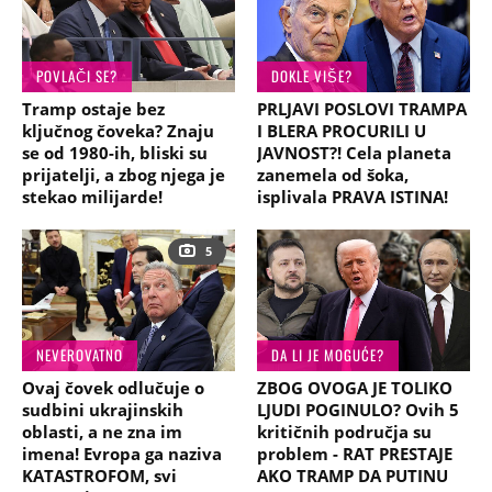
POVLAČI SE?
DOKLE VIŠE?
Tramp ostaje bez
PRLJAVI POSLOVI TRAMPA
ključnog čoveka? Znaju
I BLERA PROCURILI U
se od 1980-ih, bliski su
JAVNOST?! Cela planeta
prijatelji, a zbog njega je
zanemela od šoka,
stekao milijarde!
isplivala PRAVA ISTINA!
5
NEVEROVATNO
DA LI JE MOGUĆE?
Ovaj čovek odlučuje o
ZBOG OVOGA JE TOLIKO
sudbini ukrajinskih
LJUDI POGINULO? Ovih 5
oblasti, a ne zna im
kritičnih područja su
imena! Evropa ga naziva
problem - RAT PRESTAJE
KATASTROFOM, svi
AKO TRAMP DA PUTINU