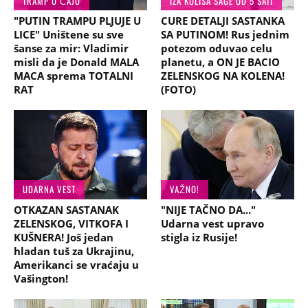
TRAMP U ČAJU
IZA KULISA SAGE OD 5 SATI
"PUTIN TRAMPU PLJUJE U
CURE DETALJI SASTANKA
LICE" Uništene su sve
SA PUTINOM! Rus jednim
šanse za mir: Vladimir
potezom oduvao celu
misli da je Donald MALA
planetu, a ON JE BACIO
MACA sprema TOTALNI
ZELENSKOG NA KOLENA!
RAT
(FOTO)
UDARNA VEST
VAŽNO!
OTKAZAN SASTANAK
"NIJE TAČNO DA..."
ZELENSKOG, VITKOFA I
Udarna vest upravo
KUŠNERA! Još jedan
stigla iz Rusije!
hladan tuš za Ukrajinu,
Amerikanci se vraćaju u
Vašington!