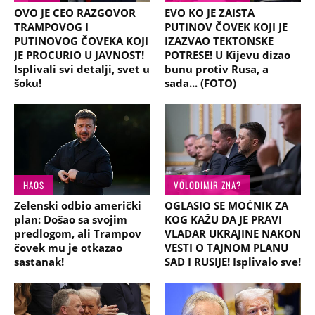
OVO JE CEO RAZGOVOR
EVO KO JE ZAISTA
TRAMPOVOG I
PUTINOV ČOVEK KOJI JE
PUTINOVOG ČOVEKA KOJI
IZAZVAO TEKTONSKE
JE PROCURIO U JAVNOST!
POTRESE! U Kijevu dizao
Isplivali svi detalji, svet u
bunu protiv Rusa, a
šoku!
sada... (FOTO)
HAOS
VOLODIMIR ZNA?
Zelenski odbio američki
OGLASIO SE MOĆNIK ZA
plan: Došao sa svojim
KOG KAŽU DA JE PRAVI
predlogom, ali Trampov
VLADAR UKRAJINE NAKON
čovek mu je otkazao
VESTI O TAJNOM PLANU
sastanak!
SAD I RUSIJE! Isplivalo sve!