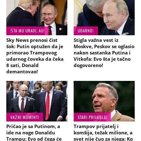
ŠTA MU URADI, AU!
UDARNO!
Sky News prenosi čist
Stigla važna vest iz
šok: Putin optužen da je
Moskve, Peskov se oglasio
primorao Trampovog
nakon sastanka Putina i
udarnog čoveka da čeka
Vitkofa: Evo šta je tačno
8 sati, Donald
dogovoreno!
demantovao!
VAŽNI MOMENTI
STARI PRIJATELJI
Pričao je sa Putinom, a
Trampov prijatelj i
ide na noge Donaldu
komšija, težak milione, a
Trampu: Evo od čega će
svet nije čuo za njega: Ko