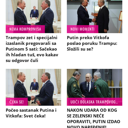
NEMA KOMPROMISA
NOVI MOMENTI
Trampov zet i specijalni
Putin preko Vitkofa
izaslanik pregovarali sa
poslao poruku Trampu:
Putinom 5 sati: Sačekao
Složili su se?
ih hladan tuš, evo kakav
su odgovor čuli
ČEKA SE!
UOČI DOLASKA TRAMPOVOG IZASLANIKA
Počeo sastanak Putina i
NAKON UDARA OD KOG
Vitkofa: Svet čeka!
SE ZELENSKI NEĆE
OPORAVITI, PUTIN IZDAO
NOVO NAREĐENJE!