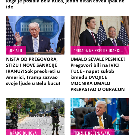
koga je poslala Bela Kuća, jedan bitan čovek ipak ne
ide
DETALJI
"NIKADA NE PRETITE IRANCIMA"
NIŠTA OD PREGOVORA,
UMALO SEVALE PESNICE?
STIŽU I NOVE SANKCIJE
Pregovori bili na IVICI
IRANU?! Šok preokreti u
TUČE - napet sukob
Americi, Tramp sazvao
između DVOJICE
svoje ljude u Belu kuću!
MOĆNIKA UMALO
PRERASTAO U OBRAČUN
GRADO DUHOVA
TENZIJE NE JENJAVAJU