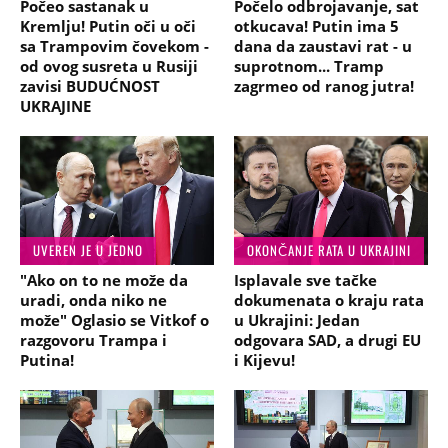
Počeo sastanak u
Počelo odbrojavanje, sat
Kremlju! Putin oči u oči
otkucava! Putin ima 5
sa Trampovim čovekom -
dana da zaustavi rat - u
od ovog susreta u Rusiji
suprotnom... Tramp
zavisi BUDUĆNOST
zagrmeo od ranog jutra!
UKRAJINE
UVEREN JE U JEDNO
OKONČANJE RATA U UKRAJINI
"Ako on to ne može da
Isplavale sve tačke
uradi, onda niko ne
dokumenata o kraju rata
može" Oglasio se Vitkof o
u Ukrajini: Jedan
razgovoru Trampa i
odgovara SAD, a drugi EU
Putina!
i Kijevu!