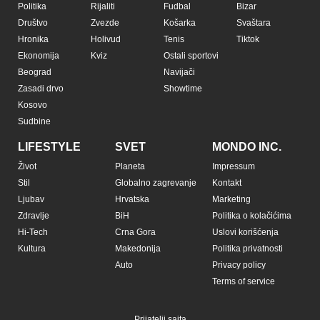
Politika
Rijaliti
Fudbal
Bizar
Društvo
Zvezde
Košarka
Svaštara
Hronika
Holivud
Tenis
Tiktok
Ekonomija
Kviz
Ostali sportovi
Beograd
Navijači
Zasadi drvo
Showtime
Kosovo
Sudbine
LIFESTYLE
SVET
MONDO INC.
Život
Planeta
Impressum
Stil
Globalno zagrevanje
Kontakt
Ljubav
Hrvatska
Marketing
Zdravlje
BiH
Politika o kolačićima
Hi-Tech
Crna Gora
Uslovi korišćenja
Kultura
Makedonija
Politika privatnosti
Auto
Privacy policy
Terms of service
Prijatelji sajta