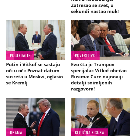
Zatresao se svet, u
sekundi nastao muk!
POGLEDAJTE
POVERLJIVO
Putin i Vitkof se sastaju
Evo šta je Trampov
oči u oči: Poznat datum
specijalac Vitkof obećao
susreta u Moskvi, oglasio
Rusima: Cure najnoviji
se Kremlj
detalji snimljenih
razgovora!
DRAMA
KLJUČNA FIGURA