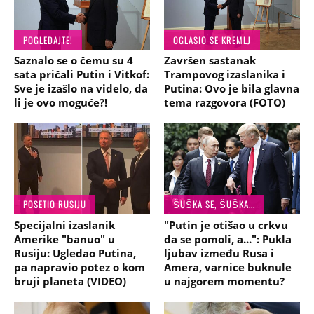
POGLEDAJTE!
OGLASIO SE KREMLJ
Saznalo se o čemu su 4
Završen sastanak
sata pričali Putin i Vitkof:
Trampovog izaslanika i
Sve je izašlo na videlo, da
Putina: Ovo je bila glavna
li je ovo moguće?!
tema razgovora (FOTO)
POSETIO RUSIJU
ŠUŠKA SE, ŠUŠKA...
Specijalni izaslanik
"Putin je otišao u crkvu
Amerike "banuo" u
da se pomoli, a...": Pukla
Rusiju: Ugledao Putina,
ljubav između Rusa i
pa napravio potez o kom
Amera, varnice buknule
bruji planeta (VIDEO)
u najgorem momentu?