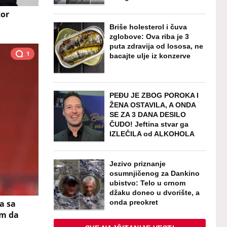
tor
Briše holesterol i čuva
zglobove: Ova riba je 3
puta zdravija od lososa, ne
1
bacajte ulje iz konzerve
PEĐU JE ZBOG POROKA I
ŽENA OSTAVILA, A ONDA
SE ZA 3 DANA DESILO
ČUDO! Jeftina stvar ga
IZLEČILA od ALKOHOLA
Jezivo priznanje
osumnjičenog za Dankino
ubistvo: Telo u crnom
džaku doneo u dvorište, a
onda preokret
a sa
am da