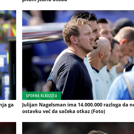
SPORNA KLAUZULA
nja ga
Julijan Nagelsman ima 14.000.000 razloga da n
ostavku već da sačeka otkaz (Foto)