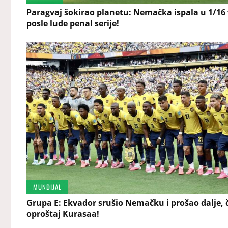
Paragvaj šokirao planetu: Nemačka ispala u 1/16 
posle lude penal serije!
MUNDIJAL
Grupa E: Ekvador srušio Nemačku i prošao dalje, 
oproštaj Kurasaa!