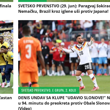
finala
SVETSKO PRVENSTVO (29. jun): Paragvaj šokirao
Nemačku, Brazil kroz iglene uši protiv Japana!
SVETSKO PRVENSTVO, E GRUPA, 2. KOLO
častan
DENIS UNDAV SA KLUPE "UDAVIO SLONOVE!" 
u 94. minutu do preokreta protiv Obale Slonov
(Video)