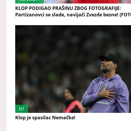
KLOP PODIGAO PRAŠINU ZBOG FOTOGRAFIJE:
Partizanovci se slade, navijači Zvezde besne! (FOT
ELF
Klop je spasilac Nemačke!