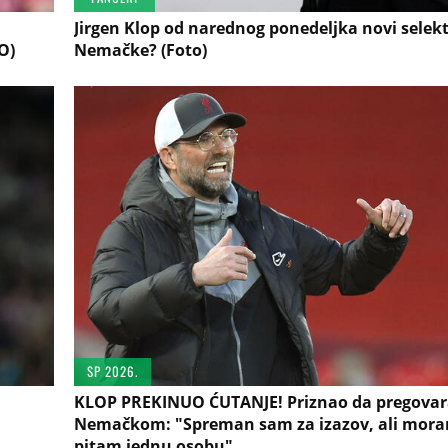
Jirgen Klop od narednog ponedeljka novi selek
O)
Nemačke? (Foto)
SP 2026.
KLOP PREKINUO ĆUTANJE! Priznao da pregovar
Nemačkom: "Spreman sam za izazov, ali mor
pitam jednu osobu"