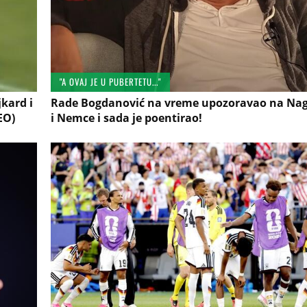
"A OVAJ JE U PUBERTETU..."
kard i
Rade Bogdanović na vreme upozoravao na Na
EO)
i Nemce i sada je poentirao!