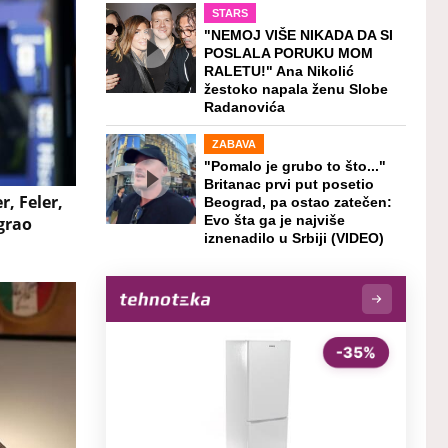
STARS
"NEMOJ VIŠE NIKADA DA SI
POSLALA PORUKU MOM
RALETU!" Ana Nikolić
žestoko napala ženu Slobe
Radanovića
ZABAVA
"Pomalo je grubo to što..."
Britanac prvi put posetio
 Feler,
Beograd, pa ostao zatečen:
grao
Evo šta ga je najviše
iznenadilo u Srbiji (VIDEO)