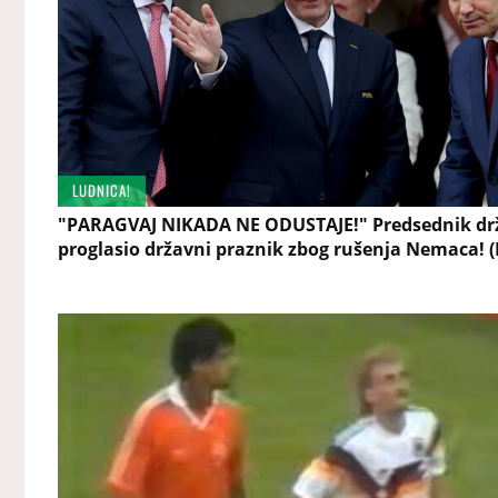
LUDNICA!
"PARAGVAJ NIKADA NE ODUSTAJE!" Predsednik dr
proglasio državni praznik zbog rušenja Nemaca! (