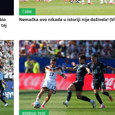
ČUDO!
bio
Nemačka ovo nikada u istoriji nije doživela! (V
 taj
MUNDIJAL 2026