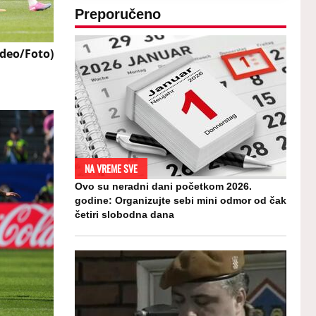
Preporučeno
ideo/Foto)
NA VREME SVE
Ovo su neradni dani početkom 2026.
godine: Organizujte sebi mini odmor od čak
četiri slobodna dana