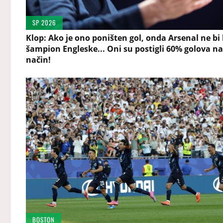
SP 2026
Klop: Ako je ono poništen gol, onda Arsenal ne bi 
šampion Engleske... Oni su postigli 60% golova na
način!
BOSTON