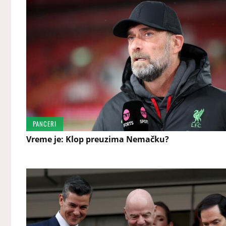
PANCERI
Vreme je: Klop preuzima Nemačku?