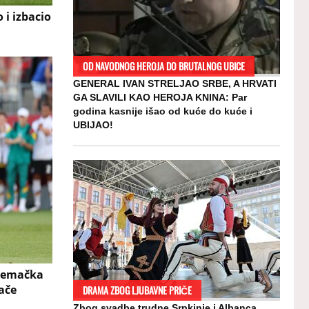
 i izbacio
OD NAVODNOG HEROJA DO BRUTALNOG UBICE
GENERAL IVAN STRELJAO SRBE, A HRVATI
GA SLAVILI KAO HEROJA KNINA: Par
godina kasnije išao od kuće do kuće i
UBIJAO!
Nemačka
ače
DRAMA ZBOG LJUBAVNE PRIČE
Zbog svadbe trudne Srpkinje i Albanca