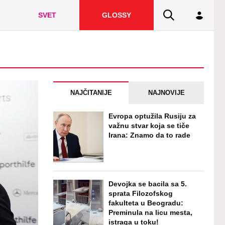
SVET
GLOSSY
NAJČITANIJE
NAJNOVIJE
Evropa optužila Rusiju za
važnu stvar koja se tiče
Irana: Znamo da to rade
Devojka se bacila sa 5.
sprata Filozofskog
fakulteta u Beogradu:
Preminula na licu mesta,
istraga u toku!