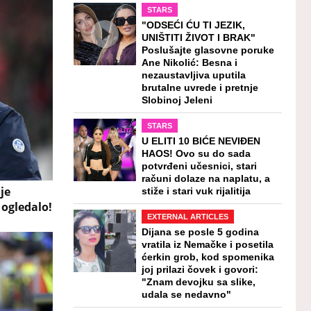
STARS
"ODSEĆI ĆU TI JEZIK,
UNIŠTITI ŽIVOT I BRAK"
Poslušajte glasovne poruke
Ane Nikolić: Besna i
nezaustavljiva uputila
brutalne uvrede i pretnje
Slobinoj Jeleni
STARS
U ELITI 10 BIĆE NEVIĐEN
HAOS! Ovo su do sada
potvrđeni učesnici, stari
računi dolaze na naplatu, a
je
stiže i stari vuk rijalitija
 ogledalo!
EXTERNAL ARTICLES
Dijana se posle 5 godina
vratila iz Nemačke i posetila
ćerkin grob, kod spomenika
joj prilazi čovek i govori:
"Znam devojku sa slike,
udala se nedavno"