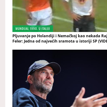
MUNDIJAL 1990. U ITALIJI
Pljuvanje po Holandiji i Nemačkoj kao nekada Raj
Feler: Jedna od najvećih sramota u istoriji SP (VID