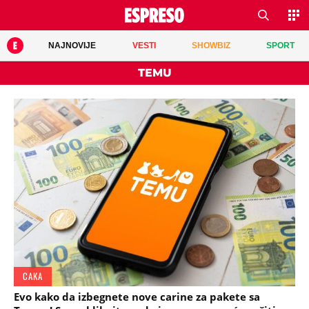
NAJNOVIJE
VESTI
SHOWBIZ
SPORT
TEMU
CAKA
Evo kako da izbegnete nove carine za pakete sa