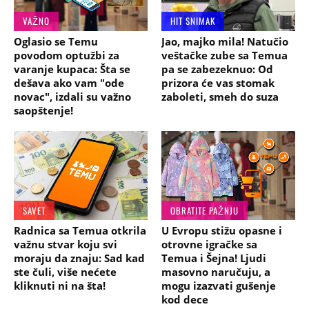
VAŽNO
HIT SNIMAK
Oglasio se Temu
Jao, majko mila! Natučio
povodom optužbi za
veštačke zube sa Temua
varanje kupaca: Šta se
pa se zabezeknuo: Od
dešava ako vam "ode
prizora će vas stomak
novac", izdali su važno
zaboleti, smeh do suza
saopštenje!
SAVET
OBRATITE PAŽNJU
Radnica sa Temua otkrila
U Evropu stižu opasne i
važnu stvar koju svi
otrovne igračke sa
moraju da znaju: Sad kad
Temua i Šejna! Ljudi
ste čuli, više nećete
masovno naručuju, a
kliknuti ni na šta!
mogu izazvati gušenje
kod dece