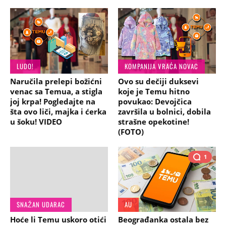
LUDO!
KOMPANIJA VRAĆA NOVAC
Naručila prelepi božićni
Ovo su dečiji duksevi
venac sa Temua, a stigla
koje je Temu hitno
joj krpa! Pogledajte na
povukao: Devojčica
šta ovo liči, majka i ćerka
završila u bolnici, dobila
u šoku! VIDEO
strašne opekotine!
(FOTO)
1
SNAŽAN UDARAC
AU
Hoće li Temu uskoro otići
Beograđanka ostala bez