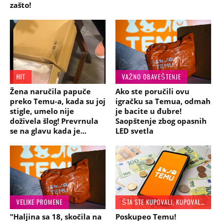
zašto!
HIT
VAŽNO OBAVEŠTENJE
Žena naručila papuče
Ako ste poručili ovu
preko Temu-a, kada su joj
igračku sa Temua, odmah
stigle, umelo nije
je bacite u đubre!
doživela šlog! Prevrnula
Saopštenje zbog opasnih
se na glavu kada je...
LED svetla
VELIKE PROMENE
ŠTA STE KUPOVALI, KUPOVALI STE...
"Haljina sa 18, skočila na
Poskupeo Temu!