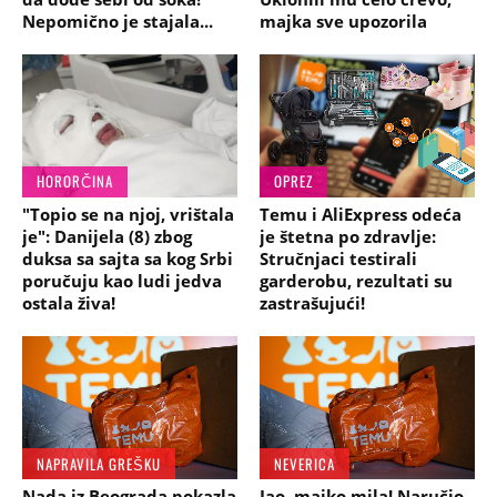
Nepomično je stajala...
majka sve upozorila
HORORČINA
OPREZ
"Topio se na njoj, vrištala
Temu i AliExpress odeća
je": Danijela (8) zbog
je štetna po zdravlje:
duksa sa sajta sa kog Srbi
Stručnjaci testirali
poručuju kao ludi jedva
garderobu, rezultati su
ostala živa!
zastrašujući!
NAPRAVILA GREŠKU
NEVERICA
Nada iz Beograda pokazla
Jao, majko mila! Naručio