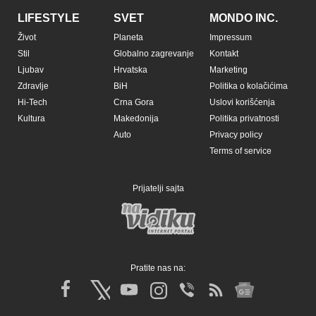
LIFESTYLE
SVET
MONDO INC.
Život
Planeta
Impressum
Stil
Globalno zagrevanje
Kontakt
Ljubav
Hrvatska
Marketing
Zdravlje
BiH
Politika o kolačićima
Hi-Tech
Crna Gora
Uslovi korišćenja
Kultura
Makedonija
Politika privatnosti
Auto
Privacy policy
Terms of service
Prijatelji sajta
Pratite nas na: