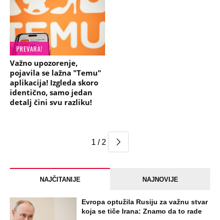
PREVARA!
Važno upozorenje,
pojavila se lažna "Temu"
aplikacija! Izgleda skoro
identično, samo jedan
detalj čini svu razliku!
1 / 2
NAJČITANIJE
NAJNOVIJE
Evropa optužila Rusiju za važnu stvar
koja se tiče Irana: Znamo da to rade