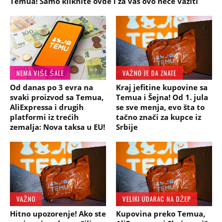
Temua! Samo kliknite ovde i za vas ovo neće važiti
NEMA VIŠE ŠALE
VAŽNO JE DA ZNATE
Od danas po 3 evra na
Kraj jefitine kupovine sa
svaki proizvod sa Temua,
Temua i Šejna! Od 1. jula
AliExpressa i drugih
se sve menja, evo šta to
platformi iz trećih
tačno znači za kupce iz
zemalja: Nova taksa u EU!
Srbije
VAŽNO
VELIKI UDARAC NA DŽEP
Hitno upozorenje! Ako ste
Kupovina preko Temua,