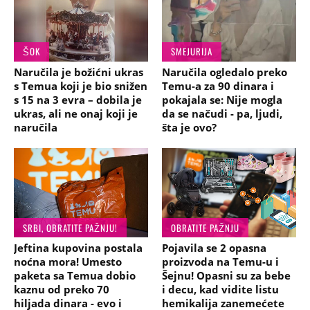
ŠOK
SMEJURIJA
Naručila je božićni ukras
Naručila ogledalo preko
s Temua koji je bio snižen
Temu-a za 90 dinara i
s 15 na 3 evra – dobila je
pokajala se: Nije mogla
ukras, ali ne onaj koji je
da se načudi - pa, ljudi,
naručila
šta je ovo?
SRBI, OBRATITE PAŽNJU!
OBRATITE PAŽNJU
Jeftina kupovina postala
Pojavila se 2 opasna
noćna mora! Umesto
proizvoda na Temu-u i
paketa sa Temua dobio
Šejnu! Opasni su za bebe
kaznu od preko 70
i decu, kad vidite listu
hiljada dinara - evo i
hemikalija zanemećete