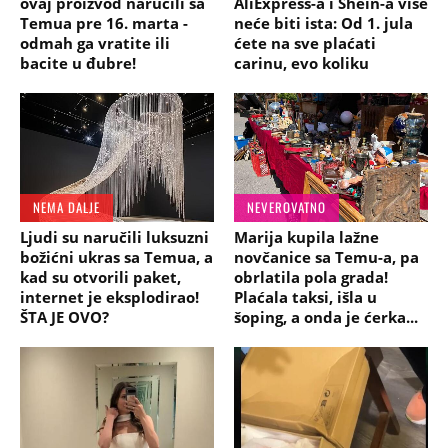
ovaj proizvod naručili sa
AliExpress-a i Shein-a više
Temua pre 16. marta -
neće biti ista: Od 1. jula
odmah ga vratite ili
ćete na sve plaćati
bacite u đubre!
carinu, evo koliku
NEMA DALJE
NEVEROVATNO
Ljudi su naručili luksuzni
Marija kupila lažne
božićni ukras sa Temua, a
novčanice sa Temu-a, pa
kad su otvorili paket,
obrlatila pola grada!
internet je eksplodirao!
Plaćala taksi, išla u
ŠTA JE OVO?
šoping, a onda je ćerka...