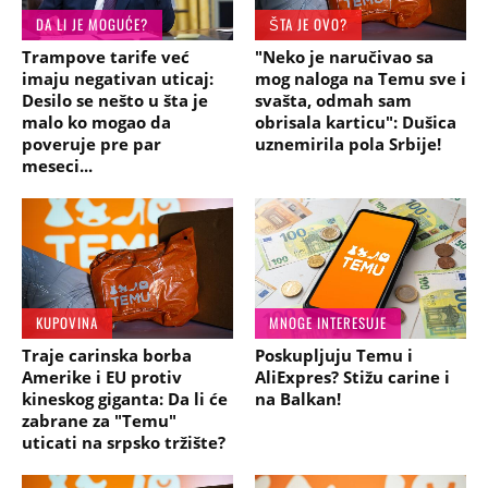
DA LI JE MOGUĆE?
ŠTA JE OVO?
Trampove tarife već
"Neko je naručivao sa
imaju negativan uticaj:
mog naloga na Temu sve i
Desilo se nešto u šta je
svašta, odmah sam
malo ko mogao da
obrisala karticu": Dušica
poveruje pre par
uznemirila pola Srbije!
meseci...
KUPOVINA
MNOGE INTERESUJE
Traje carinska borba
Poskupljuju Temu i
Amerike i EU protiv
AliExpres? Stižu carine i
kineskog giganta: Da li će
na Balkan!
zabrane za "Temu"
uticati na srpsko tržište?