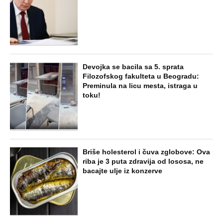
Devojka se bacila sa 5. sprata
Filozofskog fakulteta u Beogradu:
Preminula na licu mesta, istraga u
toku!
Briše holesterol i čuva zglobove: Ova
riba je 3 puta zdravija od lososa, ne
bacajte ulje iz konzerve