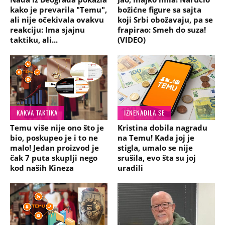
kako je prevarila "Temu",
božićne figure sa sajta
ali nije očekivala ovakvu
koji Srbi obožavaju, pa se
reakciju: Ima sjajnu
frapirao: Smeh do suza!
taktiku, ali...
(VIDEO)
KAKVA TAKTIKA
IZNENADILA SE
Temu više nije ono što je
Kristina dobila nagradu
bio, poskupeo je i to ne
na Temu! Kada joj je
malo! Jedan proizvod je
stigla, umalo se nije
čak 7 puta skuplji nego
srušila, evo šta su joj
kod naših Kineza
uradili