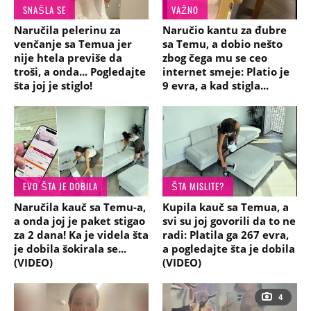
SNAŠLA SE
VAŽNO
Naručila pelerinu za
Naručio kantu za đubre
venčanje sa Temua jer
sa Temu, a dobio nešto
nije htela previše da
zbog čega mu se ceo
troši, a onda... Pogledajte
internet smeje: Platio je
šta joj je stiglo!
9 evra, a kad stigla...
EVO ŠTA JE DOBILA
ŠTA MISLITE?
Naručila kauč sa Temu-a,
Kupila kauč sa Temua, a
a onda joj je paket stigao
svi su joj govorili da to ne
za 2 dana! Ka je videla šta
radi: Platila ga 267 evra,
je dobila šokirala se...
a pogledajte šta je dobila
(VIDEO)
(VIDEO)
4