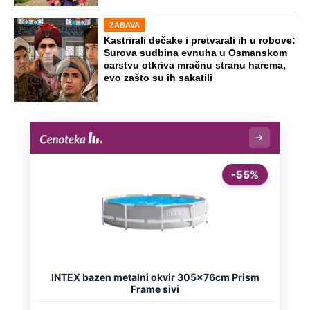
ZABAVA
Kastrirali dečake i pretvarali ih u robove:
Surova sudbina evnuha u Osmanskom
carstvu otkriva mračnu stranu harema,
evo zašto su ih sakatili