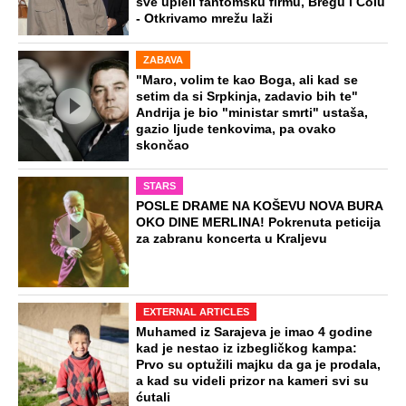
sve upleli fantomsku firmu, Bregu i Čolu
- Otkrivamo mrežu laži
ZABAVA
"Maro, volim te kao Boga, ali kad se
setim da si Srpkinja, zadavio bih te"
Andrija je bio "ministar smrti" ustaša,
gazio ljude tenkovima, pa ovako
skončao
STARS
POSLE DRAME NA KOŠEVU NOVA BURA
OKO DINE MERLINA! Pokrenuta peticija
za zabranu koncerta u Kraljevu
EXTERNAL ARTICLES
Muhamed iz Sarajeva je imao 4 godine
kad je nestao iz izbegličkog kampa:
Prvo su optužili majku da ga je prodala,
a kad su videli prizor na kameri svi su
ćutali