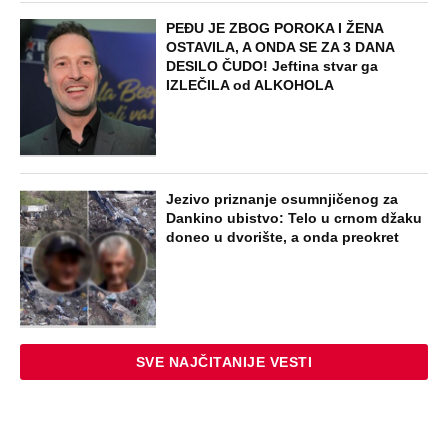
PEĐU JE ZBOG POROKA I ŽENA
OSTAVILA, A ONDA SE ZA 3 DANA
DESILO ČUDO! Jeftina stvar ga
IZLEČILA od ALKOHOLA
Jezivo priznanje osumnjičenog za
Dankino ubistvo: Telo u crnom džaku
doneo u dvorište, a onda preokret
SVE NAJČITANIJE VESTI