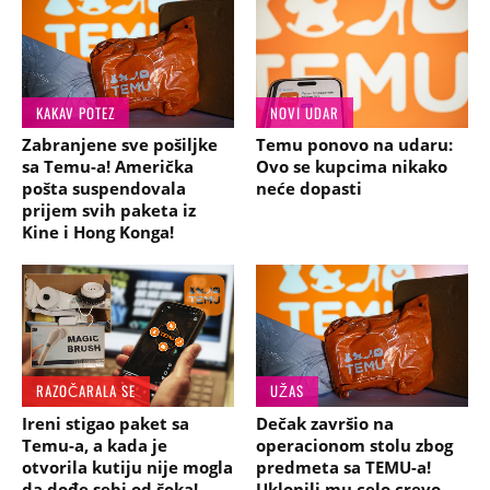
KAKAV POTEZ
NOVI UDAR
Zabranjene sve pošiljke
Temu ponovo na udaru:
sa Temu-a! Američka
Ovo se kupcima nikako
pošta suspendovala
neće dopasti
prijem svih paketa iz
Kine i Hong Konga!
RAZOČARALA SE
UŽAS
Ireni stigao paket sa
Dečak završio na
Temu-a, a kada je
operacionom stolu zbog
otvorila kutiju nije mogla
predmeta sa TEMU-a!
da dođe sebi od šoka!
Uklonili mu celo crevo,