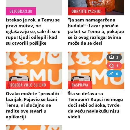
BEZOBRAZLUK
OBRATITE PAŽNJU!
Istekao je rok, a Temu se
"Ja sam namagarčena
pravi mutav, ne
budala!": Lazar poručio
oglašavaju se, sakrili se u
paket sa Temu-a, pokajao
rupu! Ljudi odlepili kad
se iz ovog razloga! Svima
su otvorili pošiljke
može da se desi
3
1
6
IZGLEDA VRLO SLIČNO
RASPRAVA
Ovako možete "provaliti"
Šta se dešava sa
lažnjak: Pojavio se lažni
Temuom? Kupci ne mogu
Temu, ni slučajno ne
doći sebi od šoka, tvrde
radite ove stvari u
da veću navlakušu nisu
aplikaciji
videli