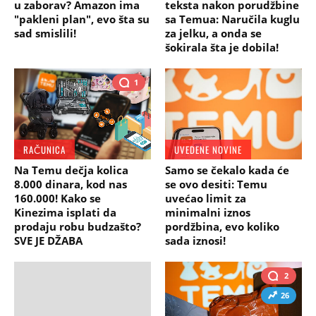
u zaborav? Amazon ima
teksta nakon porudžbine
"pakleni plan", evo šta su
sa Temua: Naručila kuglu
sad smislili!
za jelku, a onda se
šokirala šta je dobila!
1
RAČUNICA
UVEDENE NOVINE
Na Temu dečja kolica
Samo se čekalo kada će
8.000 dinara, kod nas
se ovo desiti: Temu
160.000! Kako se
uvećao limit za
Kinezima isplati da
minimalni iznos
prodaju robu budzašto?
pordžbina, evo koliko
SVE JE DŽABA
sada iznosi!
2
26