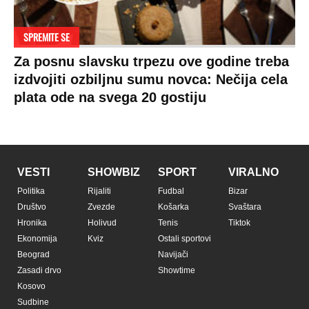
SPREMITE SE
Za posnu slavsku trpezu ove godine treba
izdvojiti ozbiljnu sumu novca: Nečija cela
plata ode na svega 20 gostiju
VESTI
SHOWBIZ
SPORT
VIRALNO
Politika
Rijaliti
Fudbal
Bizar
Društvo
Zvezde
Košarka
Svaštara
Hronika
Holivud
Tenis
Tiktok
Ekonomija
Kviz
Ostali sportovi
Beograd
Navijači
Zasadi drvo
Showtime
Kosovo
Sudbine