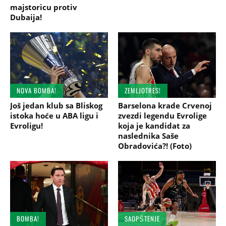
majstoricu protiv
Dubaija!
NOVA BOMBA!
ZEMLJOTRES!
Još jedan klub sa Bliskog
Barselona krade Crvenoj
istoka hoće u ABA ligu i
zvezdi legendu Evrolige
Evroligu!
koja je kandidat za
naslednika Saše
Obradovića?! (Foto)
BOMBA!
SAOPŠTENJE