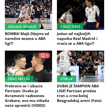
OGROMAN TRANSFER
ŠPANCI TVRDE
BOMBA! Majk Džejms od
Jedan od najboljih
naredne sezone u ABA
napušta Real Madrid i
ligi?!
vraća se u ABA ligu?!
1
FINALE ABA LIGE
ISTORIJA!
Prekrstio se i izbacio
DUBAI JE ŠAMPION ABA
Partizan: Ovako je
LIGE! Partizan predao
Avramović razbesneo
tron u crno-beloj
Grobare, ovo mu nikada
Beogradskoj areni (Foto)
neće oprostiti (VIDEO)