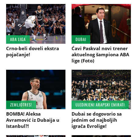
ABA LIGA
DUBAI
Crno-beli doveli ekstra
Ćavi Paskval novi trener
pojačanje!
aktuelnog šampiona ABA
lige (Foto)
ZEMLJOTRES!
UJEDINJENI ARAPSKI EMIRATI
BOMBA! Aleksa
Dubai se dogovorio sa
Avramović iz Dubaija u
jednim od najboljih
Istanbul?!
igrača Evrolige!