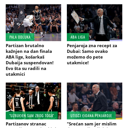
PALA ODLUKA
ABA LIGA
Partizan brutalno
Penjaroja zna recept za
kažnjen na dan finala
Dubai: Samo ovako
ABA lige, košarkaš
možemo do pete
Dubaija suspendovan!
utakmice!
Evo šta su radili na
utakmici
"UZBUĐEN SAM ZBOG TOGA"
UTISCI ĐOANA PENJAROJE
Partizanov stranac
"Srećan sam jer mislim