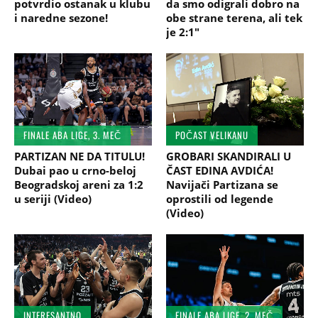
potvrdio ostanak u klubu
da smo odigrali dobro na
i naredne sezone!
obe strane terena, ali tek
je 2:1"
FINALE ABA LIGE, 3. MEČ
POČAST VELIKANU
PARTIZAN NE DA TITULU!
GROBARI SKANDIRALI U
Dubai pao u crno-beloj
ČAST EDINA AVDIĆA!
Beogradskoj areni za 1:2
Navijači Partizana se
u seriji (Video)
oprostili od legende
(Video)
INTERESANTNO
FINALE ABA LIGE, 2. MEČ