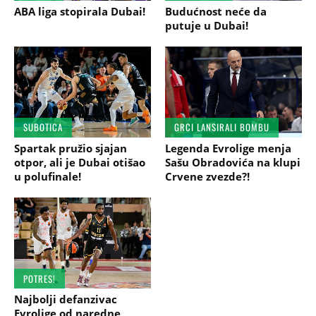
ABA liga stopirala Dubai!
Budućnost neće da
putuje u Dubai!
SUBOTICA
GRCI LANSIRALI BOMBU
Spartak pružio sjajan
Legenda Evrolige menja
otpor, ali je Dubai otišao
Sašu Obradovića na klupi
u polufinale!
Crvene zvezde?!
POTRES!
Najbolji defanzivac
Evrolige od naredne