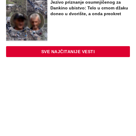
Jezivo priznanje osumnjičenog za
Dankino ubistvo: Telo u crnom džaku
doneo u dvorište, a onda preokret
SVE NAJČITANIJE VESTI