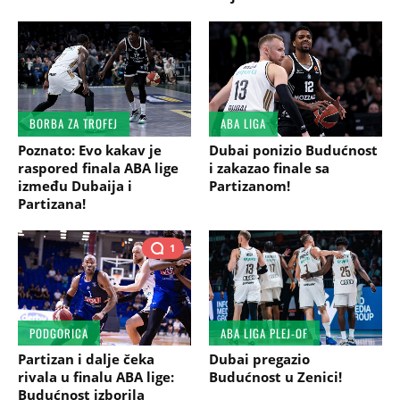
BORBA ZA TROFEJ
ABA LIGA
Poznato: Evo kakav je
Dubai ponizio Budućnost
raspored finala ABA lige
i zakazao finale sa
između Dubaija i
Partizanom!
Partizana!
1
PODGORICA
ABA LIGA PLEJ-OF
Partizan i dalje čeka
Dubai pregazio
rivala u finalu ABA lige:
Budućnost u Zenici!
Budućnost izborila