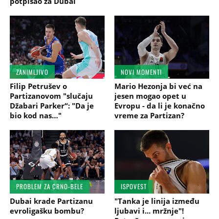
potpisao za Dubai
ZANIMLJIVO
NOVI MOMENTI
Filip Petrušev o
Mario Hezonja bi već na
Partizanovom "slučaju
jesen mogao opet u
Džabari Parker“: "Da je
Evropu - da li je konačno
bio kod nas…"
vreme za Partizan?
PROBLEM ZA CRNO-BELE
ISPOVEST
Dubai krade Partizanu
"Tanka je linija između
evroligašku bombu?
ljubavi i... mržnje"!