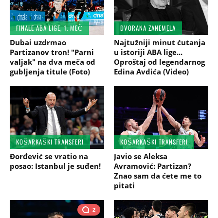
FINALE ABA LIGE, 1. MEČ
DVORANA ZANEMELA
Dubai uzdrmao
Najtužniji minut ćutanja
Partizanov tron! "Parni
u istoriji ABA lige...
valjak" na dva meča od
Oproštaj od legendarnog
gubljenja titule (Foto)
Edina Avdića (Video)
KOŠARKAŠKI TRANSFERI
KOŠARKAŠKI TRANSFERI
Đorđević se vratio na
Javio se Aleksa
posao: Istanbul je suđen!
Avramović: Partizan?
Znao sam da ćete me to
pitati
2