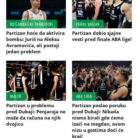
KOŠARKAŠKI TRANSFERI
PARNI VALJAK
Partizan hoće da aktivira
Partizan dobio sjajne
bombu: Juriš na Aleksu
vesti pred finale ABA lige!
Avramovića, ali postoji
jedan problem
MALER
ABA LIGA
Partizan u problemu
Partizan poslao poruku
pred Dubaji: Penjaroja ne
pred Dubaji: Nikada
može da računa na njih
nismo birali gde ćemo
dvojicu
izaći na megdan, ovom
nizu u gostima doći će
kraj!