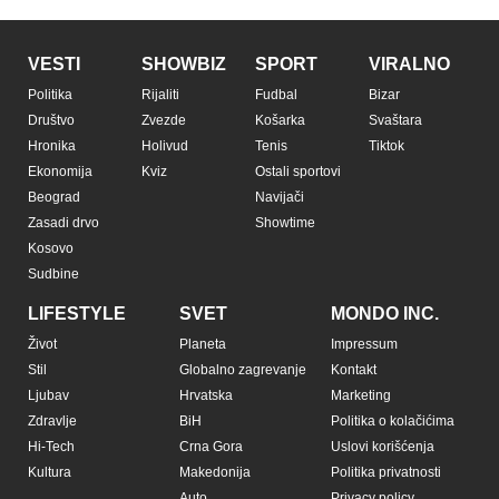
VESTI
SHOWBIZ
SPORT
VIRALNO
Politika
Rijaliti
Fudbal
Bizar
Društvo
Zvezde
Košarka
Svaštara
Hronika
Holivud
Tenis
Tiktok
Ekonomija
Kviz
Ostali sportovi
Beograd
Navijači
Zasadi drvo
Showtime
Kosovo
Sudbine
LIFESTYLE
SVET
MONDO INC.
Život
Planeta
Impressum
Stil
Globalno zagrevanje
Kontakt
Ljubav
Hrvatska
Marketing
Zdravlje
BiH
Politika o kolačićima
Hi-Tech
Crna Gora
Uslovi korišćenja
Kultura
Makedonija
Politika privatnosti
Auto
Privacy policy