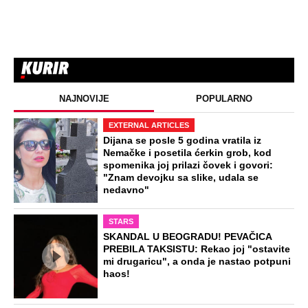
NAJNOVIJE
POPULARNO
EXTERNAL ARTICLES
Dijana se posle 5 godina vratila iz
Nemačke i posetila ćerkin grob, kod
spomenika joj prilazi čovek i govori:
"Znam devojku sa slike, udala se
nedavno"
STARS
SKANDAL U BEOGRADU! PEVAČICA
PREBILA TAKSISTU: Rekao joj "ostavite
mi drugaricu", a onda je nastao potpuni
haos!