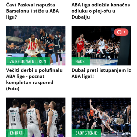
Ćavi Paskval napušta
ABA liga odložila konačnu
Barselonu i stiže u ABA
odluku o plej-ofu u
ligu?
Dubaiju
1
ZA REGIONALNI TRON
HAOS!
Večiti derbi u polufinalu
Dubai preti istupanjem iz
ABA lige - poznat
ABA lige?!
kompletan raspored
(Foto)
EMIRATI
SAOPŠTENJE