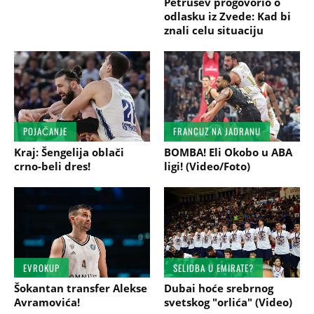
Petrušev progovorio o
odlasku iz Zvede: Kad bi
znali celu situaciju
POJAČANJE
FRANCUZ NA JADRANU
Kraj: Šengelija oblači
BOMBA! Eli Okobo u ABA
crno-beli dres!
ligi! (Video/Foto)
EVROKUP
SELIDBA U EMIRATE?
Šokantan transfer Alekse
Dubai hoće srebrnog
Avramovića!
svetskog "orlića" (Video)