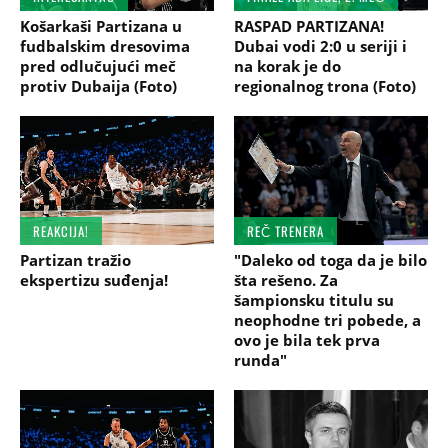
Košarkaši Partizana u
RASPAD PARTIZANA!
fudbalskim dresovima
Dubai vodi 2:0 u seriji i
pred odlučujući meč
na korak je do
protiv Dubaija (Foto)
regionalnog trona (Foto)
REAKCIJA!
REČ TRENERA
Partizan tražio
"Daleko od toga da je bilo
ekspertizu suđenja!
šta rešeno. Za
šampionsku titulu su
neophodne tri pobede, a
ovo je bila tek prva
runda"