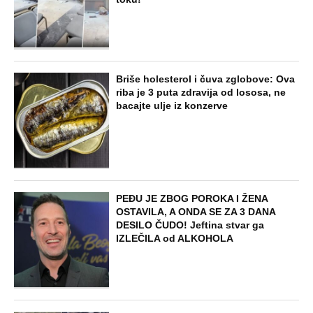
Briše holesterol i čuva zglobove: Ova
riba je 3 puta zdravija od lososa, ne
bacajte ulje iz konzerve
PEĐU JE ZBOG POROKA I ŽENA
OSTAVILA, A ONDA SE ZA 3 DANA
DESILO ČUDO! Jeftina stvar ga
IZLEČILA od ALKOHOLA