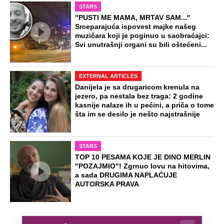
STARS
"PUSTI ME MAMA, MRTAV SAM..."
Srceparajuća ispovest majke našeg
muzičara koji je poginuo u saobraćajci:
Svi unutrašnji organi su bili oštećeni...
EXTERNAL ARTICLES
Danijela je sa drugaricom krenula na
jezero, pa nestala bez traga: 2 godine
kasnije nalaze ih u pećini, a priča o tome
šta im se desilo je nešto najstrašnije
STARS
TOP 10 PESAMA KOJE JE DINO MERLIN
"POZAJMIO"! Zgrnuo lovu na hitovima,
a sada DRUGIMA NAPLAĆUJE
AUTORSKA PRAVA