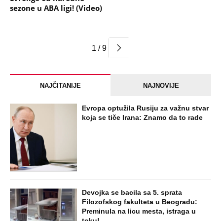
sezone u ABA ligi! (Video)
1 / 9
NAJČITANIJE
NAJNOVIJE
Evropa optužila Rusiju za važnu stvar
koja se tiče Irana: Znamo da to rade
Devojka se bacila sa 5. sprata
Filozofskog fakulteta u Beogradu:
Preminula na licu mesta, istraga u
toku!