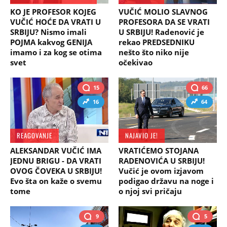
KO JE PROFESOR KOJEG
VUČIĆ MOLIO SLAVNOG
VUČIĆ HOĆE DA VRATI U
PROFESORA DA SE VRATI
SRBIJU? Nismo imali
U SRBIJU! Radenović je
POJMA kakvog GENIJA
rekao PREDSEDNIKU
imamo i za kog se otima
nešto što niko nije
svet
očekivao
15
66
16
64
REAGOVANJE
NAJAVIO JE!
ALEKSANDAR VUČIĆ IMA
VRATIĆEMO STOJANA
JEDNU BRIGU - DA VRATI
RADENOVIĆA U SRBIJU!
OVOG ČOVEKA U SRBIJU!
Vučić je ovom izjavom
Evo šta on kaže o svemu
podigao državu na noge i
tome
o njoj svi pričaju
9
5