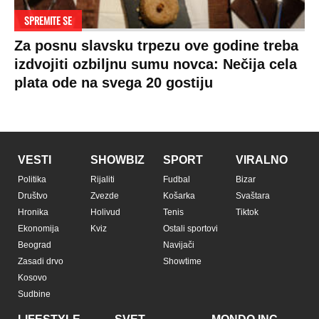
SPREMITE SE
Za posnu slavsku trpezu ove godine treba
izdvojiti ozbiljnu sumu novca: Nečija cela
plata ode na svega 20 gostiju
VESTI
SHOWBIZ
SPORT
VIRALNO
Politika
Rijaliti
Fudbal
Bizar
Društvo
Zvezde
Košarka
Svaštara
Hronika
Holivud
Tenis
Tiktok
Ekonomija
Kviz
Ostali sportovi
Beograd
Navijači
Zasadi drvo
Showtime
Kosovo
Sudbine