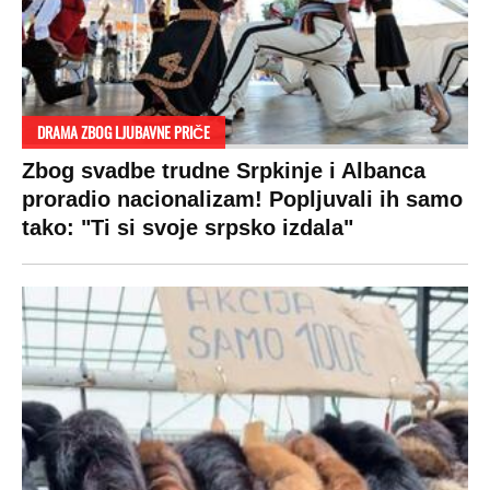
DRAMA ZBOG LJUBAVNE PRIČE
Zbog svadbe trudne Srpkinje i Albanca
proradio nacionalizam! Popljuvali ih samo
tako: "Ti si svoje srpsko izdala"