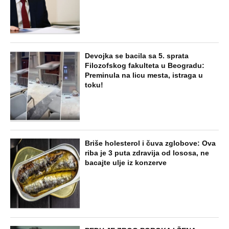
Devojka se bacila sa 5. sprata
Filozofskog fakulteta u Beogradu:
Preminula na licu mesta, istraga u
toku!
Briše holesterol i čuva zglobove: Ova
riba je 3 puta zdravija od lososa, ne
bacajte ulje iz konzerve