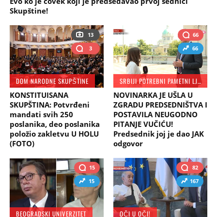
Evo ko je čovek koji je predsedavao prvoj sednici
Skupštine!
13
66
3
66
DOM NARODNE SKUPŠTINE
SRBIJI POTREBNI PAMETNI LJUDI
KONSTITUISANA
NOVINARKA JE UŠLA U
SKUPŠTINA: Potvrđeni
ZGRADU PREDSEDNIŠTVA I
mandati svih 250
POSTAVILA NEUGODNO
poslanika, deo poslanika
PITANJE VUČIĆU!
položio zakletvu U HOLU
Predsednik joj je dao JAK
(FOTO)
odgovor
15
82
15
167
BEOGRADSKI UNIVERZITET
OČI U OČI!