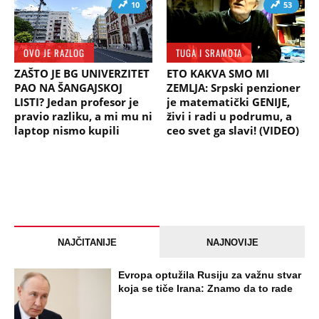
10
53
OVO JE RAZLOG
TUGA I SRAMOTA
ZAŠTO JE BG UNIVERZITET
ETO KAKVA SMO MI
PAO NA ŠANGAJSKOJ
ZEMLJA: Srpski penzioner
LISTI? Jedan profesor je
je matematički GENIJE,
pravio razliku, a mi mu ni
živi i radi u podrumu, a
laptop nismo kupili
ceo svet ga slavi! (VIDEO)
NAJČITANIJE
NAJNOVIJE
Evropa optužila Rusiju za važnu stvar
koja se tiče Irana: Znamo da to rade