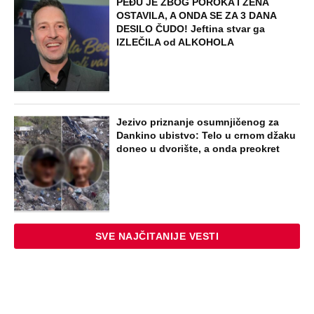
PEĐU JE ZBOG POROKA I ŽENA
OSTAVILA, A ONDA SE ZA 3 DANA
DESILO ČUDO! Jeftina stvar ga
IZLEČILA od ALKOHOLA
Jezivo priznanje osumnjičenog za
Dankino ubistvo: Telo u crnom džaku
doneo u dvorište, a onda preokret
SVE NAJČITANIJE VESTI