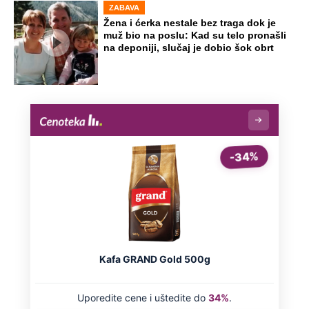
ZABAVA
Žena i ćerka nestale bez traga dok je
muž bio na poslu: Kad su telo pronašli
na deponiji, slučaj je dobio šok obrt