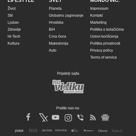
LIFESTYLE
SVET
MONDO INC.
Život
Planeta
Impressum
Stil
Globalno zagrevanje
Kontakt
Ljubav
Hrvatska
Marketing
Zdravlje
BiH
Politika o kolačićima
Hi-Tech
Crna Gora
Uslovi korišćenja
Kultura
Makedonija
Politika privatnosti
Auto
Privacy policy
Terms of service
Prijatelji sajta
Pratite nas na: