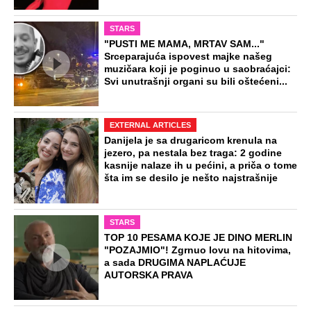
STARS
"PUSTI ME MAMA, MRTAV SAM..."
Srceparajuća ispovest majke našeg
muzičara koji je poginuo u saobraćajci:
Svi unutrašnji organi su bili oštećeni...
EXTERNAL ARTICLES
Danijela je sa drugaricom krenula na
jezero, pa nestala bez traga: 2 godine
kasnije nalaze ih u pećini, a priča o tome
šta im se desilo je nešto najstrašnije
STARS
TOP 10 PESAMA KOJE JE DINO MERLIN
"POZAJMIO"! Zgrnuo lovu na hitovima,
a sada DRUGIMA NAPLAĆUJE
AUTORSKA PRAVA