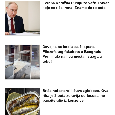
Evropa optužila Rusiju za važnu stvar
koja se tiče Irana: Znamo da to rade
Devojka se bacila sa 5. sprata
Filozofskog fakulteta u Beogradu:
Preminula na licu mesta, istraga u
toku!
Briše holesterol i čuva zglobove: Ova
riba je 3 puta zdravija od lososa, ne
bacajte ulje iz konzerve