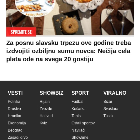
SPREMITE SE
Za posnu slavsku trpezu ove godine treba
izdvojiti ozbiljnu sumu novca: Nečija cela
plata ode na svega 20 gostiju
VESTI
SHOWBIZ
SPORT
VIRALNO
Politika
Rijaliti
Fudbal
Bizar
Društvo
Zvezde
Košarka
Svaštara
Hronika
Holivud
Tenis
Tiktok
Ekonomija
Kviz
Ostali sportovi
Beograd
Navijači
Zasadi drvo
Showtime