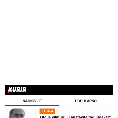
NAJNOVIJE
POPULARNO
ZABAVA
Tito je viknuo: "Zaustavite tog ludaka!"