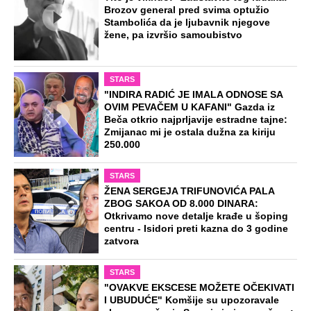
Brozov general pred svima optužio
Stambolića da je ljubavnik njegove
žene, pa izvršio samoubistvo
STARS
"INDIRA RADIĆ JE IMALA ODNOSE SA
OVIM PEVAČEM U KAFANI" Gazda iz
Beča otkrio najprljavije estradne tajne:
Zmijanac mi je ostala dužna za kiriju
250.000
STARS
ŽENA SERGEJA TRIFUNOVIĆA PALA
ZBOG SAKOA OD 8.000 DINARA:
Otkrivamo nove detalje krađe u šoping
centru - Isidori preti kazna do 3 godine
zatvora
STARS
"OVAKVE EKSCESE MOŽETE OČEKIVATI
I UBUDUĆE" Komšije su upozoravale