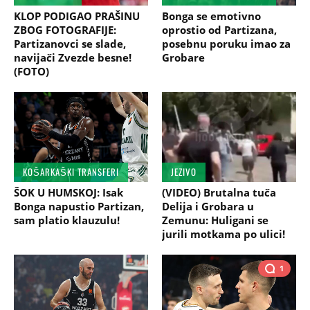
KLOP PODIGAO PRAŠINU
Bonga se emotivno
ZBOG FOTOGRAFIJE:
oprostio od Partizana,
Partizanovci se slade,
posebnu poruku imao za
navijači Zvezde besne!
Grobare
(FOTO)
KOŠARKAŠKI TRANSFERI
JEZIVO
ŠOK U HUMSKOJ: Isak
(VIDEO) Brutalna tuča
Bonga napustio Partizan,
Delija i Grobara u
sam platio klauzulu!
Zemunu: Huligani se
jurili motkama po ulici!
1