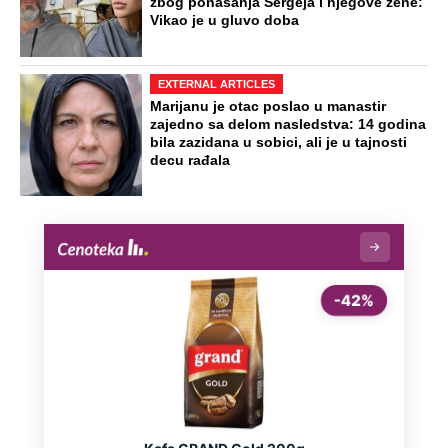
zbog ponašanja Sergeja i njegove žene:
Vikao je u gluvo doba
EXTERNAL ARTICLES
Marijanu je otac poslao u manastir
zajedno sa delom nasledstva: 14 godina
bila zazidana u sobici, ali je u tajnosti
decu rađala