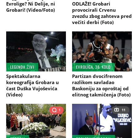
Evrolige? Ni Delije, ni
ODLAŽE! Grobari
Grobari! (Video/Foto)
provocirali Crvenu
zvezdu zbog zahteva pred
večiti derbi (Foto)
LEGENDA ŽIVI
EVROLIGA, 38. KOLO
Spektakularna
Partizan dvocifrenom
koreografija Grobara u
razlikom savladao
čast Duška Vujoševića
Baskoniju za oproštaj od
(Video)
elitnog takmičenja (Foto)
1
11