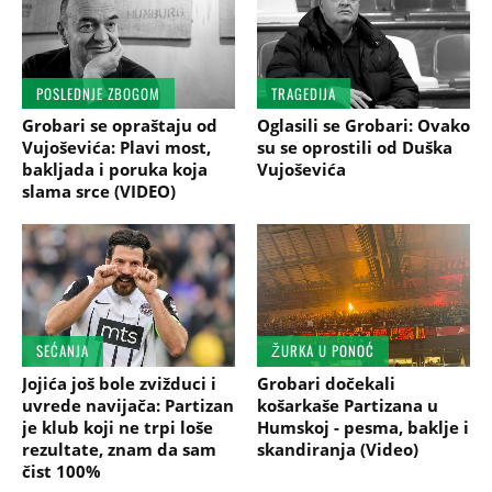
POSLEDNJE ZBOGOM
TRAGEDIJA
Grobari se opraštaju od
Oglasili se Grobari: Ovako
Vujoševića: Plavi most,
su se oprostili od Duška
bakljada i poruka koja
Vujoševića
slama srce (VIDEO)
SEĆANJA
ŽURKA U PONOĆ
Jojića još bole zvižduci i
Grobari dočekali
uvrede navijača: Partizan
košarkaše Partizana u
je klub koji ne trpi loše
Humskoj - pesma, baklje i
rezultate, znam da sam
skandiranja (Video)
čist 100%