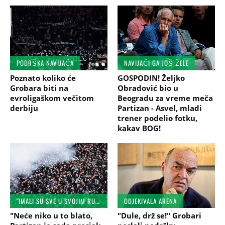
PODRŠKA NAVIJAČA
NAVIJAČI GA JOŠ ŽELE
Poznato koliko će
GOSPODIN! Željko
Grobara biti na
Obradović bio u
evroligaškom večitom
Beogradu za vreme meča
derbiju
Partizan - Asvel, mladi
trener podelio fotku,
kakav BOG!
"IMALI SU SVE U SVOJIM RUKAMA..."
ODJEKIVALA ARENA
"Neće niko u to blato,
"Dule, drž se!" Grobari