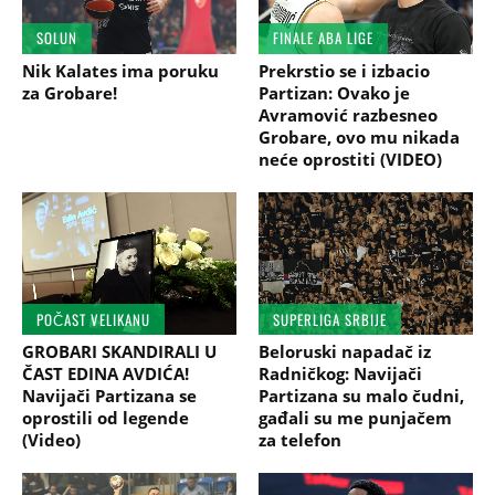
SOLUN
FINALE ABA LIGE
Nik Kalates ima poruku
Prekrstio se i izbacio
za Grobare!
Partizan: Ovako je
Avramović razbesneo
Grobare, ovo mu nikada
neće oprostiti (VIDEO)
POČAST VELIKANU
SUPERLIGA SRBIJE
GROBARI SKANDIRALI U
Beloruski napadač iz
ČAST EDINA AVDIĆA!
Radničkog: Navijači
Navijači Partizana se
Partizana su malo čudni,
oprostili od legende
gađali su me punjačem
(Video)
za telefon