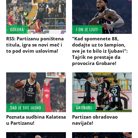
ODLUKA
I ON JE LJUT!
RSS: Partizanu poništena
"Kad spomenete 88,
titula, igra se novi meč i
dodajte uz to šampion,
to pod ovim uslovima!
sve je to bilo iz ljubavi":
Tajrik ne prestaje da
provocira Grobare!
SAD JE SVE JASNO
GROBARI
Poznata sudbina Kalatesa
Partizan obradovao
u Partizanu!
navijače!