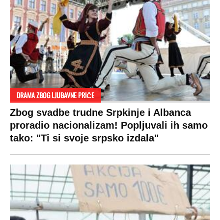
DRAMA ZBOG LJUBAVNE PRIČE
Zbog svadbe trudne Srpkinje i Albanca
proradio nacionalizam! Popljuvali ih samo
tako: "Ti si svoje srpsko izdala"