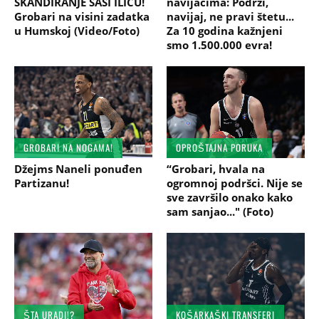
SKANDIRANJE SAŠI ILIĆU!
navijačima: Podrži,
Grobari na visini zadatka
navijaj, ne pravi štetu...
u Humskoj (Video/Foto)
Za 10 godina kažnjeni
smo 1.500.000 evra!
GROBARI NA NOGAMA!
OPROŠTAJNA PORUKA
Džejms Naneli ponuđen
“Grobari, hvala na
Partizanu!
ogromnoj podršci. Nije se
sve završilo onako kako
sam sanjao..." (Foto)
ŠTA URADI!?
KOŠARKAŠKI TRANSFERI