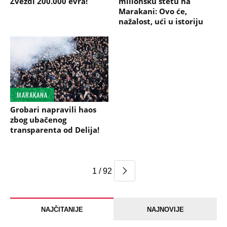
Zvezdi 200.000 evra!
milionsku štetu na
Marakani: Ovo će,
nažalost, ući u istoriju
MARAKANA
Grobari napravili haos
zbog ubačenog
transparenta od Delija!
1 / 92
NAJČITANIJE
NAJNOVIJE