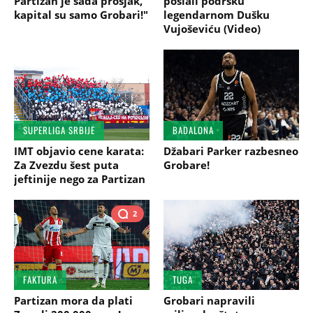
Partizan je sada prosjak,
poslali podršku
kapital su samo Grobari!"
legendarnom Dušku
Vujoševiću (Video)
SUPERLIGA SRBIJE
BADALONA
IMT objavio cene karata:
Džabari Parker razbesneo
Za Zvezdu šest puta
Grobare!
jeftinije nego za Partizan
2
FAKTURA
TUGA
Partizan mora da plati
Grobari napravili