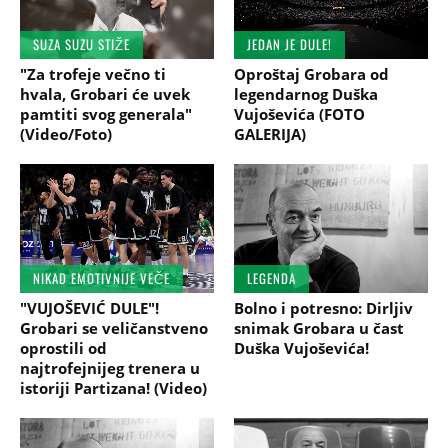
SUZA SUZU STIŽE
JEDAN JE DULE!
"Za trofeje večno ti
Oproštaj Grobara od
hvala, Grobari će uvek
legendarnog Duška
pamtiti svog generala"
Vujoševića (FOTO
(Video/Foto)
GALERIJA)
NIKAD EMOTIVNIJE VEČE
LEGENDA
"VUJOŠEVIĆ DULE"!
Bolno i potresno: Dirljiv
Grobari se veličanstveno
snimak Grobara u čast
oprostili od
Duška Vujoševića!
najtrofejnijeg trenera u
istoriji Partizana! (Video)