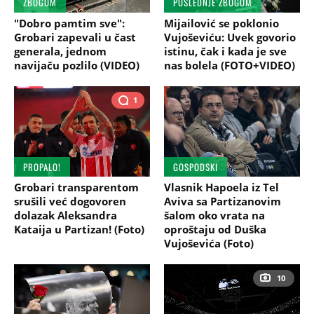
ZBOGOM
POSLEDNJE ZBOGOM
"Dobro pamtim sve":
Mijailović se poklonio
Grobari zapevali u čast
Vujoševiću: Uvek govorio
generala, jednom
istinu, čak i kada je sve
navijaču pozlilo (VIDEO)
nas bolela (FOTO+VIDEO)
1
PROPALO!
GOSPODSKI
Grobari transparentom
Vlasnik Hapoela iz Tel
srušili već dogovoren
Aviva sa Partizanovim
dolazak Aleksandra
šalom oko vrata na
Kataija u Partizan! (Foto)
oproštaju od Duška
Vujoševića (Foto)
10