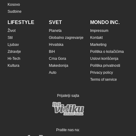
Kosovo
Sudbine
LIFESTYLE
SVET
MONDO INC.
Život
Planeta
Impressum
Stil
Globalno zagrevanje
Kontakt
Ljubav
Hrvatska
Marketing
Zdravlje
BiH
Politika o kolačićima
Hi-Tech
Crna Gora
Uslovi korišćenja
Kultura
Makedonija
Politika privatnosti
Auto
Privacy policy
Terms of service
Prijatelji sajta
Pratite nas na: