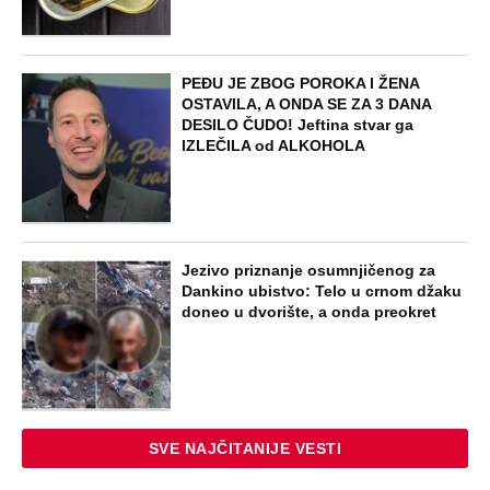
PEĐU JE ZBOG POROKA I ŽENA
OSTAVILA, A ONDA SE ZA 3 DANA
DESILO ČUDO! Jeftina stvar ga
IZLEČILA od ALKOHOLA
Jezivo priznanje osumnjičenog za
Dankino ubistvo: Telo u crnom džaku
doneo u dvorište, a onda preokret
SVE NAJČITANIJE VESTI