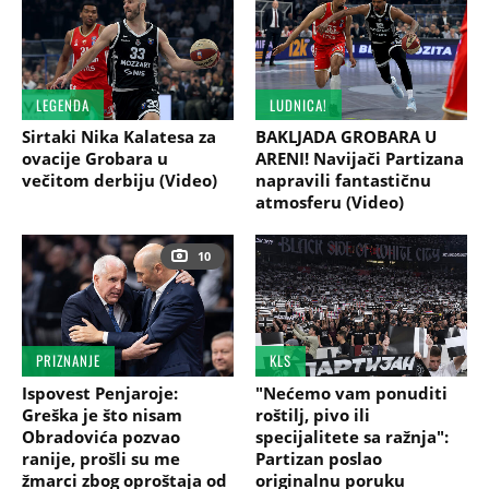
LEGENDA
LUDNICA!
Sirtaki Nika Kalatesa za
BAKLJADA GROBARA U
ovacije Grobara u
ARENI! Navijači Partizana
večitom derbiju (Video)
napravili fantastičnu
atmosferu (Video)
10
PRIZNANJE
KLS
Ispovest Penjaroje:
"Nećemo vam ponuditi
Greška je što nisam
roštilj, pivo ili
Obradovića pozvao
specijalitete sa ražnja":
ranije, prošli su me
Partizan poslao
žmarci zbog oproštaja od
originalnu poruku