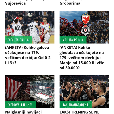
Vujoševića
Grobarima
VEČITA PRIČA
VEČITA PRIČA
(ANKETA) Koliko golova
(ANKETA) Koliko
očekujete na 179.
gledalaca očekujete na
večitom derbiju: Od 0-2
179. večitom derbiju:
ili 3+?
Manje od 15.000 ili više
od 30.000?
VEROVALI ILI NE!
JAK TRANSPARENT
Najglasniji navijači
LAKŠI TRENING SE NE