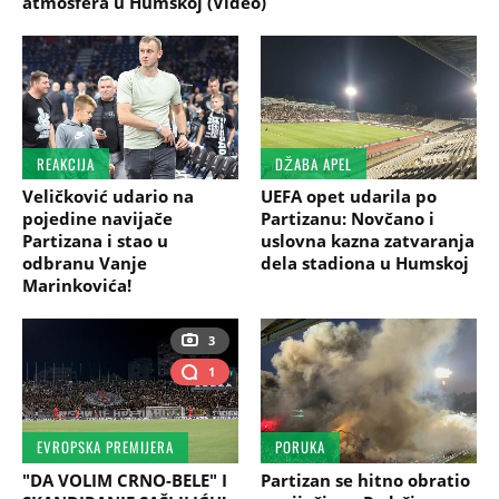
atmosfera u Humskoj (Video)
REAKCIJA
DŽABA APEL
Veličković udario na
UEFA opet udarila po
pojedine navijače
Partizanu: Novčano i
Partizana i stao u
uslovna kazna zatvaranja
odbranu Vanje
dela stadiona u Humskoj
Marinkovića!
3
1
EVROPSKA PREMIJERA
PORUKA
"DA VOLIM CRNO-BELE" I
Partizan se hitno obratio