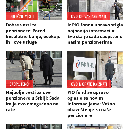
ODLIČNE VESTI
OVO ĆE VAS ZANIMATI
Dobre vesti za
Iz PIO fonda upravo stigla
penzionere: Pored
najnovija informacija:
besplatne banje, očekuju
Evo šta je sada saopšteno
ih i ove usluge
našim penzionerima
SAOPŠTENO
OVO MORATE DA ZNATE
Najbolje vesti za ove
PIO fond se upravo
penzionere u Srbiji: Sada
oglasio sa novim
im je ovo omogućeno na
informacijama: Važno
rate
obaveštenje za naše
penzionere