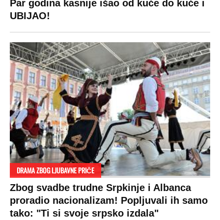
Par godina kasnije išao od kuće do kuće i
UBIJAO!
DRAMA ZBOG LJUBAVNE PRIČE
Zbog svadbe trudne Srpkinje i Albanca
proradio nacionalizam! Popljuvali ih samo
tako: "Ti si svoje srpsko izdala"