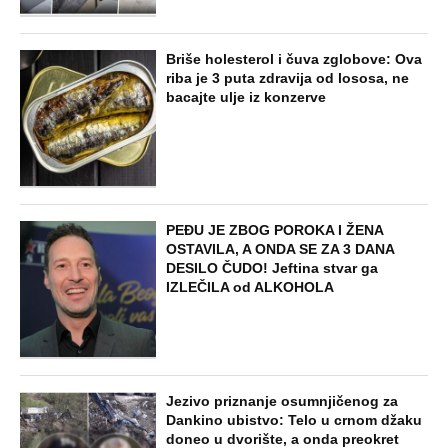
Briše holesterol i čuva zglobove: Ova
riba je 3 puta zdravija od lososa, ne
bacajte ulje iz konzerve
PEĐU JE ZBOG POROKA I ŽENA
OSTAVILA, A ONDA SE ZA 3 DANA
DESILO ČUDO! Jeftina stvar ga
IZLEČILA od ALKOHOLA
Jezivo priznanje osumnjičenog za
Dankino ubistvo: Telo u crnom džaku
doneo u dvorište, a onda preokret