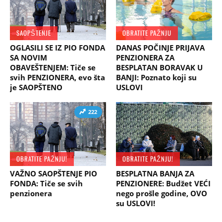
SAOPŠTENJE
OBRATITE PAŽNJU
OGLASILI SE IZ PIO FONDA
DANAS POČINJE PRIJAVA
SA NOVIM
PENZIONERA ZA
OBAVEŠTENJEM: Tiče se
BESPLATAN BORAVAK U
svih PENZIONERA, evo šta
BANJI: Poznato koji su
je SAOPŠTENO
USLOVI
222
OBRATITE PAŽNJU!
OBRATITE PAŽNJU!
VAŽNO SAOPŠTENJE PIO
BESPLATNA BANJA ZA
FONDA: Tiče se svih
PENZIONERE: Budžet VEĆI
penzionera
nego prošle godine, OVO
su USLOVI!