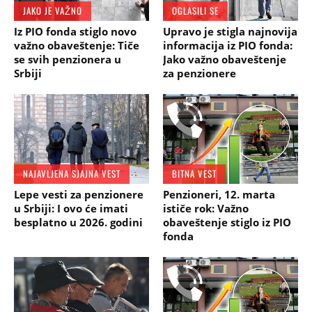
JAKO JE VAŽNO
OGLASILI SE
Iz PIO fonda stiglo novo
Upravo je stigla najnovija
važno obaveštenje: Tiče
informacija iz PIO fonda:
se svih penzionera u
Jako važno obaveštenje
Srbiji
za penzionere
NAJAVLJENA SJAJNA VEST
BITNA VEST
Lepe vesti za penzionere
Penzioneri, 12. marta
u Srbiji: I ovo će imati
ističe rok: Važno
besplatno u 2026. godini
obaveštenje stiglo iz PIO
fonda