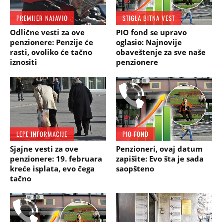
PREMIJER NAJAVIO
STIGLA BITNA VEST
Odlične vesti za ove
PIO fond se upravo
penzionere: Penzije će
oglasio: Najnovije
rasti, ovoliko će tačno
obaveštenje za sve naše
iznositi
penzionere
LEPE INFORMACIJE
PIO FOND
Sjajne vesti za ove
Penzioneri, ovaj datum
penzionere: 19. februara
zapišite: Evo šta je sada
kreće isplata, evo čega
saopšteno
tačno