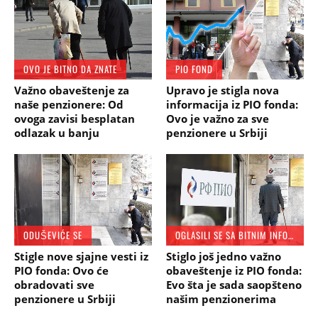
OVO JE BITNO DA ZNATE
PIO FOND
Važno obaveštenje za
Upravo je stigla nova
naše penzionere: Od
informacija iz PIO fonda:
ovoga zavisi besplatan
Ovo je važno za sve
odlazak u banju
penzionere u Srbiji
ODUŠEVIĆE SE
OGLASILI SE SA BITNIM INFORMACIJAMA
Stigle nove sjajne vesti iz
Stiglo još jedno važno
PIO fonda: Ovo će
obaveštenje iz PIO fonda:
obradovati sve
Evo šta je sada saopšteno
penzionere u Srbiji
našim penzionerima