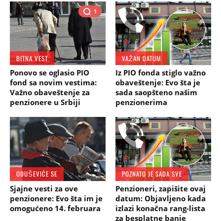
1
BITNA VEST
VAŽAN DATUM
Ponovo se oglasio PIO
Iz PIO fonda stiglo važno
fond sa novim vestima:
obaveštenje: Evo šta je
Važno obaveštenje za
sada saopšteno našim
penzionere u Srbiji
penzionerima
ODUŠEVIĆE SE
POZNATO JE SADA SVE
Sjajne vesti za ove
Penzioneri, zapišite ovaj
penzionere: Evo šta im je
datum: Objavljeno kada
omogućeno 14. februara
izlazi konačna rang-lista
za besplatne banje