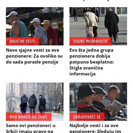
ODLIČNE VESTI
SJAJNE INFORMACIJE
Nove sjajne vesti za ove
Evo šta jedna grupa
penzionere: Za ovoliko su
penzionera dobija
do sada porasle penzije
potpuno besplatno:
Stigla zvanična
informacija
OVO MORATE DA ZNATE
OBRADOVAĆE SE
Samo ovi penzioneri u
Najbolje vesti i za ove
Srbiji imaju pravo na
penzionere: Sleduju im