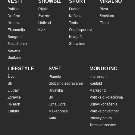
VESTI
SHOWBIZ
SPORT
VIRALNO
Politika
Rijaliti
Fudbal
Bizar
Društvo
Zvezde
Košarka
Svaštara
Hronika
Holivud
Tenis
Tiktok
Ekonomija
Kviz
Ostali sportovi
Beograd
Navijači
Zasadi drvo
Showtime
Kosovo
Sudbine
LIFESTYLE
SVET
MONDO INC.
Život
Planeta
Impressum
Stil
Globalno zagrevanje
Kontakt
Ljubav
Hrvatska
Marketing
Zdravlje
BiH
Politika o kolačićima
Hi-Tech
Crna Gora
Uslovi korišćenja
Kultura
Makedonija
Politika privatnosti
Auto
Privacy policy
Terms of service