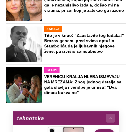
ga je nezamislivo izdala, došao mi na
vratima, prizor koji je zatekao ga razorio
ZABAVA
Tito je viknuo: "Zaustavite tog ludaka!"
Brozov general pred svima optužio
Stambolića da je ljubavnik njegove
žene, pa izvršio samoubistvo
STARS
VERENICU KRALJA HLEBA ISMEVAJU
NA MREŽAMA: Zbog jednog detalja sa
gala slavlja i veridbe je urnišu: "Dva
dinara bukvalno"