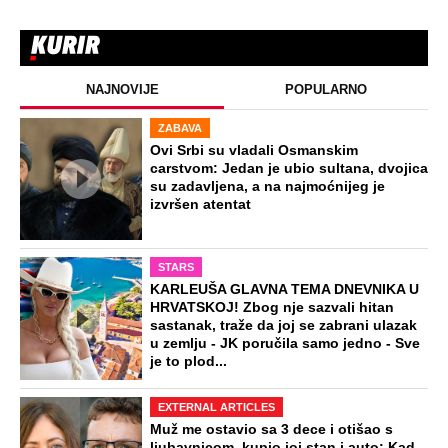
NAJNOVIJE
POPULARNO
ZABAVA
Ovi Srbi su vladali Osmanskim
carstvom: Jedan je ubio sultana, dvojica
su zadavljena, a na najmoćnijeg je
izvršen atentat
STARS
KARLEUŠA GLAVNA TEMA DNEVNIKA U
HRVATSKOJ! Zbog nje sazvali hitan
sastanak, traže da joj se zabrani ulazak
u zemlju - JK poručila samo jedno - Sve
je to plod...
EXTERNAL ARTICLES
Muž me ostavio sa 3 dece i otišao s
ljubavnicom, kupio joj stan i auto: Kad