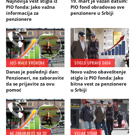
Najnovija vest stigla iz
19. mart je važan datum:
PIO fonda: Jako važna
PIO fond obradovao sve
informacija za
penzionere u Srbiji
penzionere
JOŠ MALO VREMENA
STIGLO UPRAVO SADA
Danas je poslednji dan:
Novo važno obaveštenje
Penzioneri, ne zaboravite
stiglo iz PIO fonda: Jako
da se prijavite za ovu
bitna vest za penzionere
pomoć
u Srbiji
NE ZABORAVITE NA TO
VELIAK STVAR