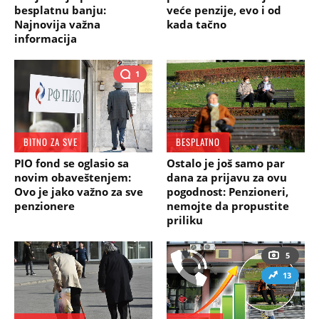
besplatnu banju:
veće penzije, evo i od
Najnovija važna
kada tačno
informacija
1
BITNO ZA SVE
BESPLATNO
PIO fond se oglasio sa
Ostalo je još samo par
novim obaveštenjem:
dana za prijavu za ovu
Ovo je jako važno za sve
pogodnost: Penzioneri,
penzionere
nemojte da propustite
priliku
5
13