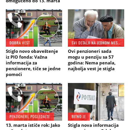
omogućeno do 13. marta
DOBRA VEST
SVI DETALJI NA JEDNOM MESTU SU TU
Stiglo novo obaveštenje
Ovi penzioneri sada
iz PIO fonda: Važna
mogu u penziju sa 57
informacija za
godina: Nema penala,
penzionere, tiče se jedne
najbolja vest je stigla
pomoći
PENZIONERI, POGLEDAJTE
BITNO JE
13. marta ističe rok: Jako
Stigla nova informacija