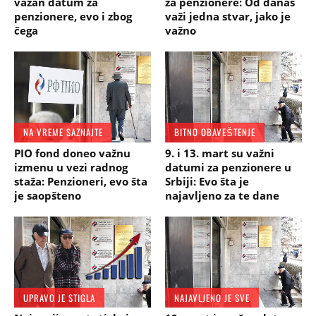
važan datum za
za penzionere: Od danas
penzionere, evo i zbog
važi jedna stvar, jako je
čega
važno
NA VREME SAZNAJTE
BITNO OBAVEŠTENJE
PIO fond doneo važnu
9. i 13. mart su važni
izmenu u vezi radnog
datumi za penzionere u
staža: Penzioneri, evo šta
Srbiji: Evo šta je
je saopšteno
najavljeno za te dane
UPRAVO JE STIGLA
NAJAVLJENO JE SVE