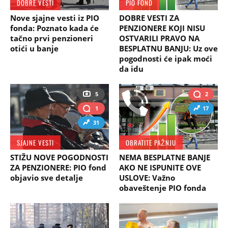
DOBRE VESTI
PIO FOND
Nove sjajne vesti iz PIO
DOBRE VESTI ZA
fonda: Poznato kada će
PENZIONERE KOJI NISU
tačno prvi penzioneri
OSTVARILI PRAVO NA
otići u banje
BESPLATNU BANJU: Uz ove
pogodnosti će ipak moći
da idu
5
2
1
17
31
SJAJNE VESTI
OBRATITE PAŽNJU
STIŽU NOVE POGODNOSTI
NEMA BESPLATNE BANJE
ZA PENZIONERE: PIO fond
AKO NE ISPUNITE OVE
objavio sve detalje
USLOVE: Važno
obaveštenje PIO fonda