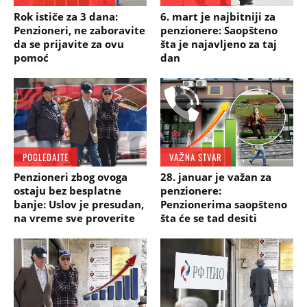
Rok ističe za 3 dana:
6. mart je najbitniji za
Penzioneri, ne zaboravite
penzionere: Saopšteno
da se prijavite za ovu
šta je najavljeno za taj
pomoć
dan
POGLEDAJTE
VAŽNA STVAR
Penzioneri zbog ovoga
28. januar je važan za
ostaju bez besplatne
penzionere:
banje: Uslov je presudan,
Penzionerima saopšteno
na vreme sve proverite
šta će se tad desiti