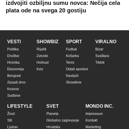
izdvojiti ozbiljnu sumu novca: Nečija cela
plata ode na svega 20 gostiju
VESTI
SHOWBIZ
SPORT
VIRALNO
Politika
Rijaliti
Fudbal
Bizar
Društvo
Zvezde
Košarka
Svaštara
Hronika
Holivud
Tenis
Tiktok
Ekonomija
Kviz
Ostali sportovi
Beograd
Navijači
Zasadi drvo
Showtime
Kosovo
Sudbine
LIFESTYLE
SVET
MONDO INC.
Život
Planeta
Impressum
Stil
Globalno zagrevanje
Kontakt
Ljubav
Hrvatska
Marketing