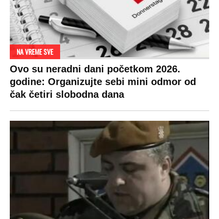
NA VREME SVE
Ovo su neradni dani početkom 2026.
godine: Organizujte sebi mini odmor od
čak četiri slobodna dana