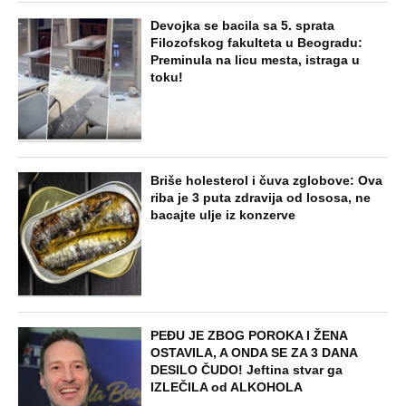
Devojka se bacila sa 5. sprata
Filozofskog fakulteta u Beogradu:
Preminula na licu mesta, istraga u
toku!
Briše holesterol i čuva zglobove: Ova
riba je 3 puta zdravija od lososa, ne
bacajte ulje iz konzerve
PEĐU JE ZBOG POROKA I ŽENA
OSTAVILA, A ONDA SE ZA 3 DANA
DESILO ČUDO! Jeftina stvar ga
IZLEČILA od ALKOHOLA