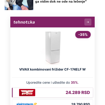
ga vidim dok ne ode na lečenje"