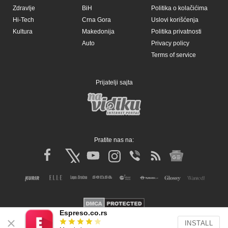
Zdravlje
BiH
Politika o kolačićima
Hi-Tech
Crna Gora
Uslovi korišćenja
Kultura
Makedonija
Politika privatnosti
Auto
Privacy policy
Terms of service
Prijatelji sajta
Pratite nas na:
Espreso.co.rs
INSTALL
Copyright © Espreso.co.rs 2026. Sva prava zadržana. Mondo inc.