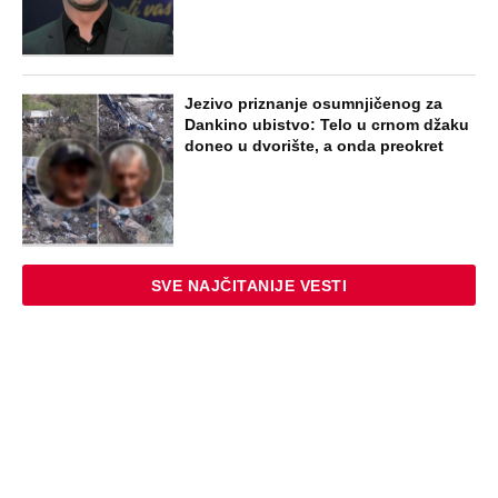
Jezivo priznanje osumnjičenog za
Dankino ubistvo: Telo u crnom džaku
doneo u dvorište, a onda preokret
SVE NAJČITANIJE VESTI