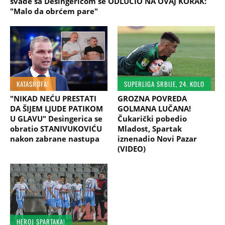
svađe sa Desingericom se ODLUČIO NA OVAJ KORAK:
"Malo da obrćem pare"
KATASROFA!
SUPERLIGA SRBIJE, 24. KOLO
"NIKAD NEĆU PRESTATI
GROZNA POVREDA
DA ŠIJEM LJUDE PATIKOM
GOLMANA LUČANA!
U GLAVU" Desingerica se
Čukarički pobedio
obratio STANIVUKOVIĆU
Mladost, Spartak
nakon zabrane nastupa
iznenadio Novi Pazar
(VIDEO)
HEROJ SPARTAKA!