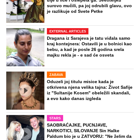
ulje u lice i oslepela ga: Svetiteljku
surovo mučili, pa joj odrubili glavu, ovo
je razlikuje od Svete Petke
EXTERNAL ARTICLES
Dragana iz Sarajeva je tatu viđala samo
kraj kontejnera: Ostavili je u bolnici kao
bebu, a kad je posle 26 godina srela
majku rekla je - e sad će osveta
ZABAVA
Oduzeli joj titulu misice kada je
otkrivena njena velika tajna: Život Safije
iz "Sultanije Kosem" obeležili skandali,
a evo kako danas izgleda
STARS
SAOBRAĆAJKE, PUCNJAVE,
NARKOTICI, SILOVANJE Sin Halke
Paldum bio je u ZATVORU: "Ne želim da