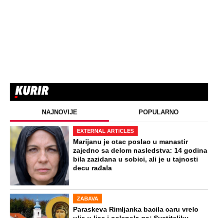
NAJNOVIJE
POPULARNO
EXTERNAL ARTICLES
Marijanu je otac poslao u manastir
zajedno sa delom nasledstva: 14 godina
bila zazidana u sobici, ali je u tajnosti
decu rađala
ZABAVA
Paraskeva Rimljanka bacila caru vrelo