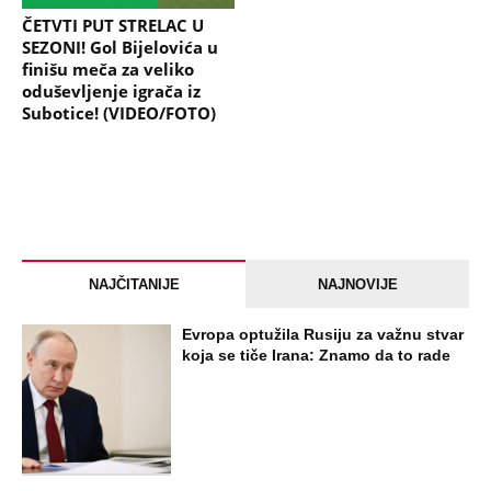
ČETVTI PUT STRELAC U
SEZONI! Gol Bijelovića u
finišu meča za veliko
oduševljenje igrača iz
Subotice! (VIDEO/FOTO)
NAJČITANIJE
NAJNOVIJE
Evropa optužila Rusiju za važnu stvar
koja se tiče Irana: Znamo da to rade