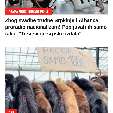
DRAMA ZBOG LJUBAVNE PRIČE
Zbog svadbe trudne Srpkinje i Albanca
proradio nacionalizam! Popljuvali ih samo
tako: "Ti si svoje srpsko izdala"
RAJ!