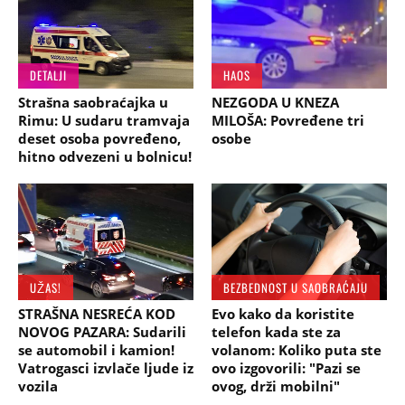
DETALJI
HAOS
Strašna saobraćajka u
NEZGODA U KNEZA
Rimu: U sudaru tramvaja
MILOŠA: Povređene tri
deset osoba povređeno,
osobe
hitno odvezeni u bolnicu!
UŽAS!
BEZBEDNOST U SAOBRAĆAJU
STRAŠNA NESREĆA KOD
Evo kako da koristite
NOVOG PAZARA: Sudarili
telefon kada ste za
se automobil i kamion!
volanom: Koliko puta ste
Vatrogasci izvlače ljude iz
ovo izgovorili: "Pazi se
vozila
ovog, drži mobilni"