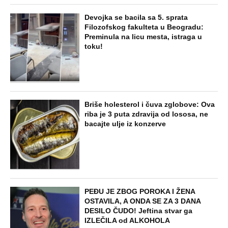
Devojka se bacila sa 5. sprata
Filozofskog fakulteta u Beogradu:
Preminula na licu mesta, istraga u
toku!
Briše holesterol i čuva zglobove: Ova
riba je 3 puta zdravija od lososa, ne
bacajte ulje iz konzerve
PEĐU JE ZBOG POROKA I ŽENA
OSTAVILA, A ONDA SE ZA 3 DANA
DESILO ČUDO! Jeftina stvar ga
IZLEČILA od ALKOHOLA