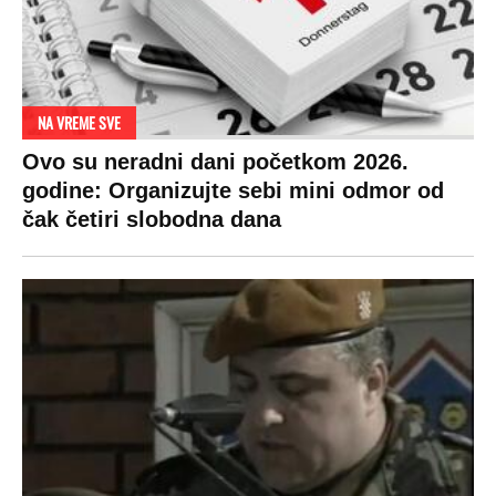
NA VREME SVE
Ovo su neradni dani početkom 2026.
godine: Organizujte sebi mini odmor od
čak četiri slobodna dana