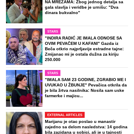
NA MREŽAMA: Zbog jednog detalja sa
gala slavlja i veridbe je urnišu: "Dva
dinara bukvalno"
STARS
"INDIRA RADIĆ JE IMALA ODNOSE SA
OVIM PEVAČEM U KAFANI" Gazda iz
Beča otkrio najprljavije estradne tajne:
Zmijanac mi je ostala dužna za kiriju
250.000
STARS
"IMALA SAM 23 GODINE, ZGRABIO ME I
UVUKAO U ŽBUNJE" Pevačica otkrila da
je bila žrtva nasilnika: Nosila sam uske
farmerke i majicu...
EXTERNAL ARTICLES
Marijanu je otac poslao u manastir
zajedno sa delom nasledstva: 14 godina
bila zazidana u sobici, ali je u tajnosti