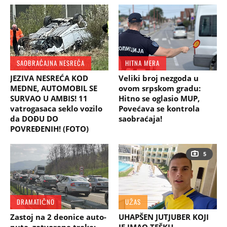
SAOBRAĆAJNA NESREĆA
HITNA MERA
JEZIVA NESREĆA KOD
Veliki broj nezgoda u
MEDNE, AUTOMOBIL SE
ovom srpskom gradu:
SURVAO U AMBIS! 11
Hitno se oglasio MUP,
vatrogasaca seklo vozilo
Povećava se kontrola
da DOĐU DO
saobraćaja!
POVREĐENIH! (FOTO)
5
DRAMATIČNO
UŽAS
Zastoj na 2 deonice auto-
UHAPŠEN JUTJUBER KOJI
puta, zatvorene trake:
JE IMAO TEŠKU