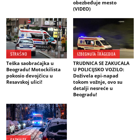
obezbeđuje mesto
(VIDEO)
STRAŠNO
IZBEGNUTA TRAGEDIJA
Teška saobraćajka u
TRUDNICA SE ZAKUCALA
Beogradu! Motockilista
U POLICIJSKO VOZILO:
pokosio devojčicu u
Doživela epi-napad
Resavskoj ulici!
tokom vožnje, ovo su
detalji nesreće u
Beogradu!
SAZNAJTE