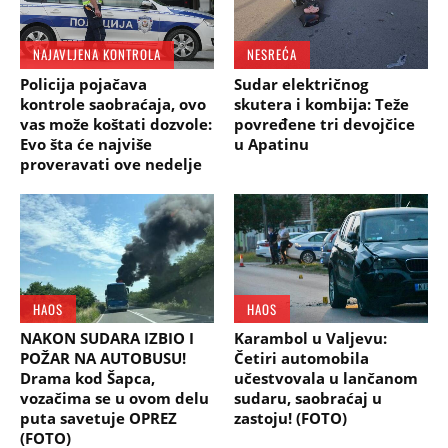
NAJAVLJENA KONTROLA
NESREĆA
Policija pojačava
Sudar električnog
kontrole saobraćaja, ovo
skutera i kombija: Teže
vas može koštati dozvole:
povređene tri devojčice
Evo šta će najviše
u Apatinu
proveravati ove nedelje
HAOS
HAOS
NAKON SUDARA IZBIO I
Karambol u Valjevu:
POŽAR NA AUTOBUSU!
Četiri automobila
Drama kod Šapca,
učestvovala u lančanom
vozačima se u ovom delu
sudaru, saobraćaj u
puta savetuje OPREZ
zastoju! (FOTO)
(FOTO)