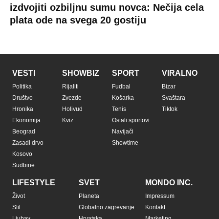
izdvojiti ozbiljnu sumu novca: Nečija cela
plata ode na svega 20 gostiju
VESTI
SHOWBIZ
SPORT
VIRALNO
Politika
Rijaliti
Fudbal
Bizar
Društvo
Zvezde
Košarka
Svaštara
Hronika
Holivud
Tenis
Tiktok
Ekonomija
Kviz
Ostali sportovi
Beograd
Navijači
Zasadi drvo
Showtime
Kosovo
Sudbine
LIFESTYLE
SVET
MONDO INC.
Život
Planeta
Impressum
Stil
Globalno zagrevanje
Kontakt
Ljubav
Hrvatska
Marketing