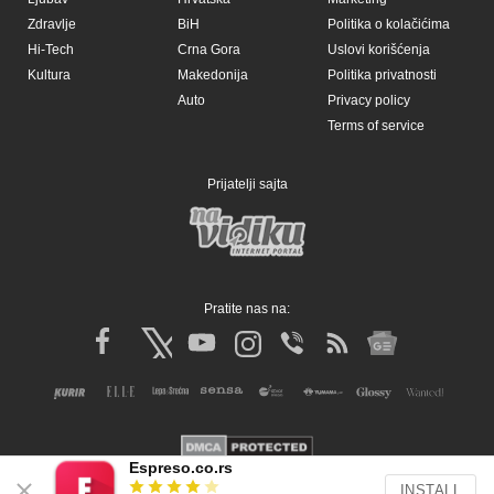
Zdravlje
BiH
Politika o kolačićima
Hi-Tech
Crna Gora
Uslovi korišćenja
Kultura
Makedonija
Politika privatnosti
Auto
Privacy policy
Terms of service
Prijatelji sajta
Pratite nas na:
Espreso.co.rs
INSTALL