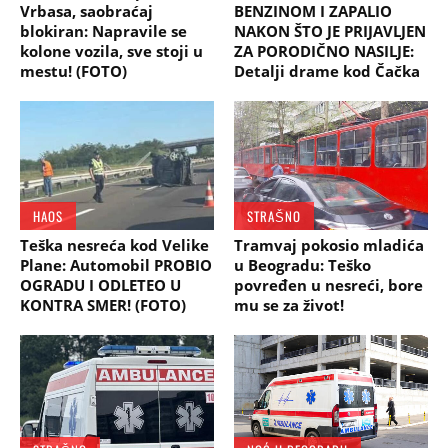
Vrbasa, saobraćaj
BENZINOM I ZAPALIO
blokiran: Napravile se
NAKON ŠTO JE PRIJAVLJEN
kolone vozila, sve stoji u
ZA PORODIČNO NASILJE:
mestu! (FOTO)
Detalji drame kod Čačka
HAOS
STRAŠNO
Teška nesreća kod Velike
Tramvaj pokosio mladića
Plane: Automobil PROBIO
u Beogradu: Teško
OGRADU I ODLETEO U
povređen u nesreći, bore
KONTRA SMER! (FOTO)
mu se za život!