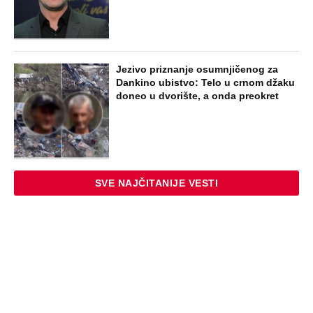
Jezivo priznanje osumnjičenog za
Dankino ubistvo: Telo u crnom džaku
doneo u dvorište, a onda preokret
SVE NAJČITANIJE VESTI