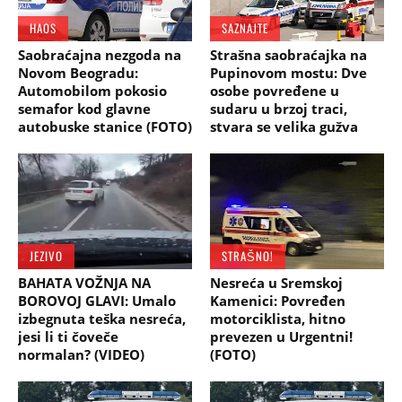
HAOS
SAZNAJTE
Saobraćajna nezgoda na
Strašna saobraćajka na
Novom Beogradu:
Pupinovom mostu: Dve
Automobilom pokosio
osobe povređene u
semafor kod glavne
sudaru u brzoj traci,
autobuske stanice (FOTO)
stvara se velika gužva
JEZIVO
STRAŠNO!
BAHATA VOŽNJA NA
Nesreća u Sremskoj
BOROVOJ GLAVI: Umalo
Kamenici: Povređen
izbegnuta teška nesreća,
motorciklista, hitno
jesi li ti čoveče
prevezen u Urgentni!
normalan? (VIDEO)
(FOTO)