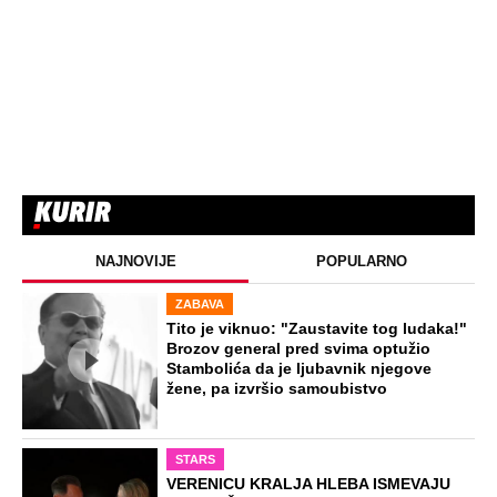
NAJNOVIJE
POPULARNO
ZABAVA
Tito je viknuo: "Zaustavite tog ludaka!"
Brozov general pred svima optužio
Stambolića da je ljubavnik njegove
žene, pa izvršio samoubistvo
STARS
VERENICU KRALJA HLEBA ISMEVAJU