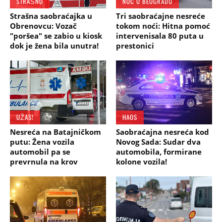
STRAŠNO
NOĆ U BEOGRADU
Strašna saobraćajka u
Tri saobraćajne nesreće
Obrenovcu: Vozač
tokom noći: Hitna pomoć
"poršea" se zabio u kiosk
intervenisala 80 puta u
dok je žena bila unutra!
prestonici
UŽAS!
HAOS
Nesreća na Batajničkom
Saobraćajna nesreća kod
putu: Žena vozila
Novog Sada: Sudar dva
automobil pa se
automobila, formirane
prevrnula na krov
kolone vozila!