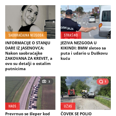
SAOBRAĆAJNA NEZGODA
STRAŠNO
INFORMACIJE O STANJU
JEZIVA NEZGODA U
DARE IZ JASENOVCA:
KIKINDI: BMW sleteo sa
Nakon saobraćajke
puta i udario u Duškovu
ZAKOVANA ZA KREVET, a
kuću
ovo su detalji o ostalim
putnicima
3
1
HAOS
UŽAS
Prevrnuo se šleper kod
ČOVEK SE POLIO