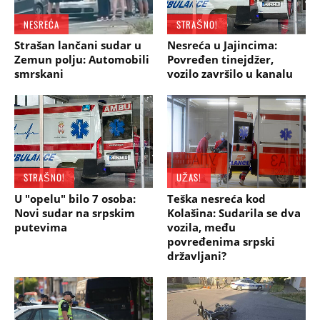
NESREĆA
STRAŠNO!
Strašan lančani sudar u
Nesreća u Jajincima:
Zemun polju: Automobili
Povređen tinejdžer,
smrskani
vozilo završilo u kanalu
STRAŠNO!
UŽAS!
U "opelu" bilo 7 osoba:
Teška nesreća kod
Novi sudar na srpskim
Kolašina: Sudarila se dva
putevima
vozila, među
povređenima srpski
državljani?