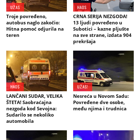
UŽAS
HAOS
Troje povređeno,
CRNA SERIJA NEZGODA!
autobus naglo zakočio:
13 ljudi povređeno u
Hitna pomoć odjurila na
Subotici – kazne pljušte
teren
na sve strane, izdata 904
prekršaja
HAOS
UŽAS!
LANČANI SUDAR, VELIKA
Nesreća u Novom Sadu:
ŠTETA! Saobraćajna
Povređene dve osobe,
nezgoda kod Sevojna:
među njima i trudnica
Sudarilo se nekoliko
automobila