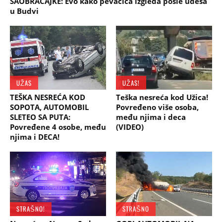
SAOBRAĆAJKE: Evo kako pevačica izgleda posle udesa
u Budvi
UŽAS
UŽAS!
TEŠKA NESREĆA KOD
Teška nesreća kod Užica!
SOPOTA, AUTOMOBIL
Povređeno više osoba,
SLETEO SA PUTA:
među njima i deca
Povređene 4 osobe, među
(VIDEO)
njima i DECA!
STRAŠNO!
STRAŠNO