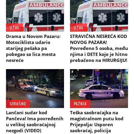
UŽAS
UŽAS
Drama u Novom Pazaru:
STRAVIČNA NESREĆA KOD
Motociklista udario
NOVOG PAZARA!
starijeg pešaka pa
Povređeno 5 osoba, među
pobegao sa lica mesta
njima i DETE koje je hitno
nesreće
prebačeno na HIRURGIJU!
STRAŠNO
PAŽNJA
Lančani sudar kod
Teška saobraćajka na
Pančeva! Ima povređenih
magistralnom putu kod
u velikoj saobraćajnoj
Prijepolja: Usporen
nezgodi (VIDEO)
saobraćaj, policija