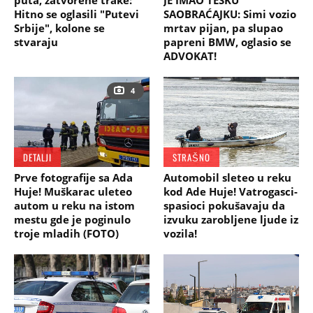
Hitno se oglasili "Putevi
SAOBRAĆAJKU: Simi vozio
Srbije", kolone se
mrtav pijan, pa slupao
stvaraju
papreni BMW, oglasio se
ADVOKAT!
4
DETALJI
STRAŠNO
Prve fotografije sa Ada
Automobil sleteo u reku
Huje! Muškarac uleteo
kod Ade Huje! Vatrogasci-
autom u reku na istom
spasioci pokušavaju da
mestu gde je poginulo
izvuku zarobljene ljude iz
troje mladih (FOTO)
vozila!