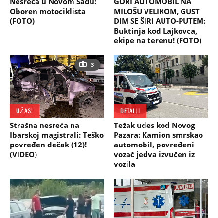
Nesreća u Novom Sadu:
GORI AUTOMOBIL NA
Oboren motociklista
MILOŠU VELIKOM, GUST
(FOTO)
DIM SE ŠIRI AUTO-PUTEM:
Buktinja kod Lajkovca,
ekipe na terenu! (FOTO)
3
UŽAS!
DETALJI
Strašna nesreća na
Težak udes kod Novog
Ibarskoj magistrali: Teško
Pazara: Kamion smrskao
povređen dečak (12)!
automobil, povređeni
(VIDEO)
vozač jedva izvučen iz
vozila