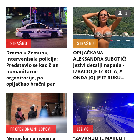
3
STRAŠNO
STRAŠNO
Drama u Zemunu,
OPLJAČKANA
intervenisala policija:
ALEKSANDRA SUBOTIĆ!
Predstavio se kao član
Jezivi detalji napada -
humanitarne
IZBACIO JE IZ KOLA, A
organizacije, pa
ONDA JOJ JE IZ RUKU...
opljačkao bračni par
PROFESIONALNI LOPOVI
JEZIVO
Nemačka na nogama
"ZAVRNUO JE MAJICU I