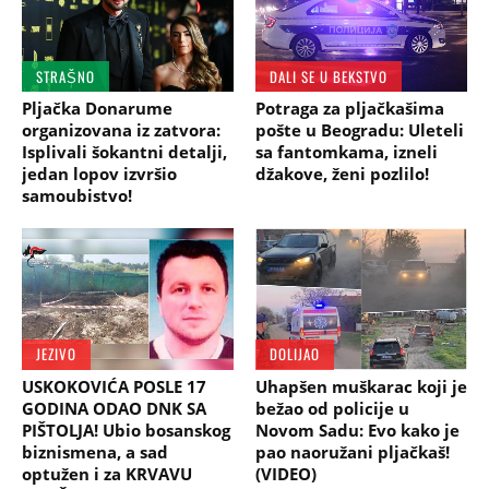
STRAŠNO
DALI SE U BEKSTVO
Pljačka Donarume
Potraga za pljačkašima
organizovana iz zatvora:
pošte u Beogradu: Uleteli
Isplivali šokantni detalji,
sa fantomkama, izneli
jedan lopov izvršio
džakove, ženi pozlilo!
samoubistvo!
JEZIVO
DOLIJAO
USKOKOVIĆA POSLE 17
Uhapšen muškarac koji je
GODINA ODAO DNK SA
bežao od policije u
PIŠTOLJA! Ubio bosanskog
Novom Sadu: Evo kako je
biznismena, a sad
pao naoružani pljačkaš!
optužen i za KRVAVU
(VIDEO)