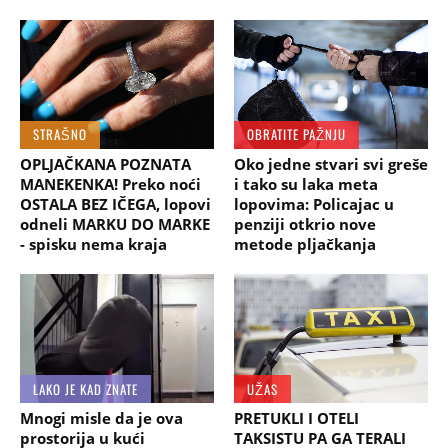
STRAŠNO
OBRATITE PAŽNJU
OPLJAČKANA POZNATA
Oko jedne stvari svi greše
MANEKENKA! Preko noći
i tako su laka meta
OSTALA BEZ IČEGA, lopovi
lopovima: Policajac u
odneli MARKU DO MARKE
penziji otkrio nove
- spisku nema kraja
metode pljačkanja
LAKO JE KAD ZNATE
UŽAS
Mnogi misle da je ova
PRETUKLI I OTELI
prostorija u kući
TAKSISTU PA GA TERALI