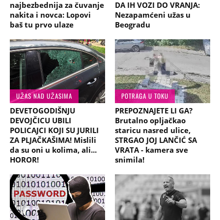
najbezbednija za čuvanje
DA IH VOZI DO VRANJA:
nakita i novca: Lopovi
Nezapamćeni užas u
baš tu prvo ulaze
Beogradu
UŽAS NAD UŽASIMA
POTRAGA U TOKU
DEVETOGODIŠNJU
PREPOZNAJETE LI GA?
DEVOJČICU UBILI
Brutalno opljačkao
POLICAJCI KOJI SU JURILI
staricu nasred ulice,
ZA PLJAČKAŠIMA! Mislili
STRGAO JOJ LANČIĆ SA
da su oni u kolima, ali...
VRATA - kamera sve
HOROR!
snimila!