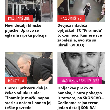
PALO HAPŠENJE
RAZBOJNIŠTVO
Novi detalji filmske
Dvojica mladića
pljačke: Upravo se
opljačkali TC "Piramida"
oglasila srpska policija
tokom noći: Kamere sve
zabeležile, evo šta su
ukrali! (VIDEO)
MONSTRUM
IMAO JAKU MREŽU IZA SEBE
Umro u pritvoru dok je
Opljačkao preko 20
čekao odluku suda:
banaka, 2 puta pobegao
Tihomir je mučki napao
iz zatvora, pa SKONČAO...
staricu nožem i naneo joj
Godinama sejao teror,
teške povrede!
jedan detalj ŠOKIRA!