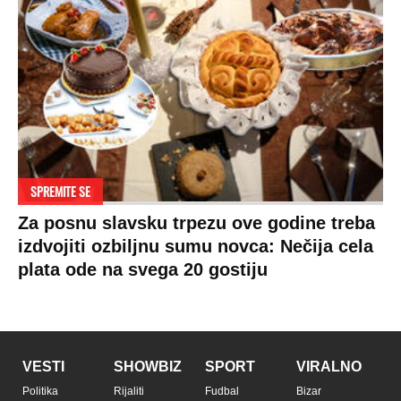
SPREMITE SE
Za posnu slavsku trpezu ove godine treba
izdvojiti ozbiljnu sumu novca: Nečija cela
plata ode na svega 20 gostiju
VESTI
SHOWBIZ
SPORT
VIRALNO
Politika
Rijaliti
Fudbal
Bizar