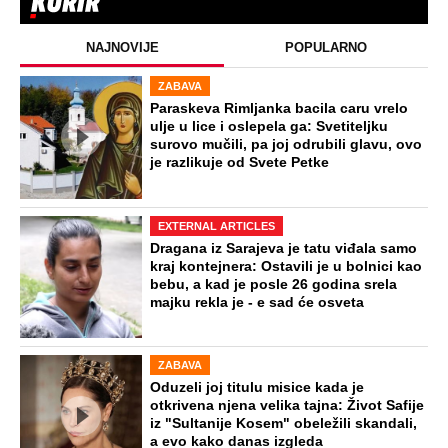
NAJNOVIJE
POPULARNO
ZABAVA
Paraskeva Rimljanka bacila caru vrelo
ulje u lice i oslepela ga: Svetiteljku
surovo mučili, pa joj odrubili glavu, ovo
je razlikuje od Svete Petke
EXTERNAL ARTICLES
Dragana iz Sarajeva je tatu viđala samo
kraj kontejnera: Ostavili je u bolnici kao
bebu, a kad je posle 26 godina srela
majku rekla je - e sad će osveta
ZABAVA
Oduzeli joj titulu misice kada je
otkrivena njena velika tajna: Život Safije
iz "Sultanije Kosem" obeležili skandali,
a evo kako danas izgleda