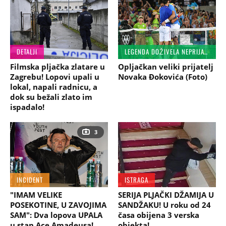
DETALJI
LEGENDA DOŽIVELA NEPRIJATNOST
Filmska pljačka zlatare u
Opljačkan veliki prijatelj
Zagrebu! Lopovi upali u
Novaka Đokovića (Foto)
lokal, napali radnicu, a
dok su bežali zlato im
ispadalo!
3
INCIDENT
ISTRAGA
"IMAM VELIKE
SERIJA PLJAČKI DŽAMIJA U
POSEKOTINE, U ZAVOJIMA
SANDŽAKU! U roku od 24
SAM": Dva lopova UPALA
časa obijena 3 verska
u stan Ace Amadeusa!
objekta!