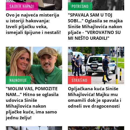
SAJBER NAPADI
POTRESNO
Ovo je najveća misterija
"SPAVALA SAM U TOJ
u istoriji hakovanja:
SOBI..." Oglasila se majka
Izveli pljačku veka,
Siniše Mihajlovića nakon
ismejali špijune i nestali!
pljače - "VEROVATNO SU
MI NEŠTO URADILI"
NAJNOVIJE
STRAŠNO
"MOLIM VAS, POMOZITE
Opljačkana kuća Siniše
NAM..." Hitno se oglasila
Mihajlovića! Majku mu
udovica Siniše
omamili dok je spavala i
Mihajlovića nakon
odneli sve dragocenosti
pljačke kuće, ima samo
jednu želju!