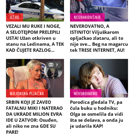
UŽAS
NESVAKIDAŠNJE
VEZALI MU RUKE I NOGE,
NEVEROVATNO, A
A SELOTEJPOM PRELEPILI
ISTINITO! Viljuškarom
USTA! Užan otkriven u
opljačkao zlataru, ali to
stanu na Ledinama, A TEK
nije sve... Beg na magarcu
KAD ČUJETE RAZLOG...
tek TRESE INTERNET, AU!
7
MILIONSKA PLJAČKA
NEVEROVATNO
SRBIN KOJI JE ZAVEO
Porodica gledala TV, pa
FATALNU MIKI I NATERAO
čula buku u hodniku:
DA UKRADE MILION EVRA
Olga se osmelila da vidi
IDE U ZATVOR: Osuđen,
šta se dešava, a onda ju
ali niko ne zna GDE SU
je udarila KAP!
PARE!