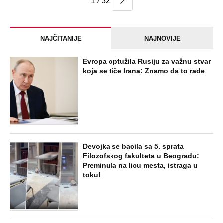
1 / 32
NAJČITANIJE
NAJNOVIJE
Evropa optužila Rusiju za važnu stvar
koja se tiče Irana: Znamo da to rade
Devojka se bacila sa 5. sprata
Filozofskog fakulteta u Beogradu:
Preminula na licu mesta, istraga u
toku!