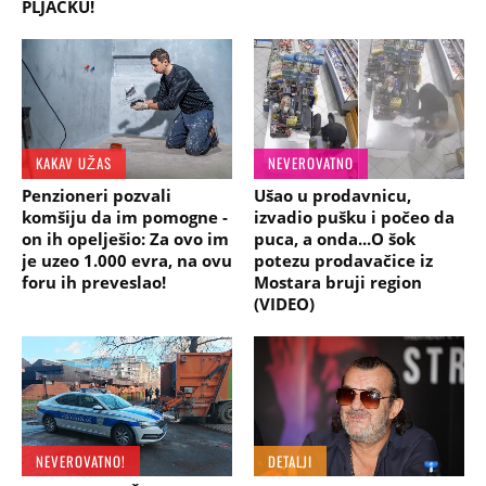
PLJAČKU!
KAKAV UŽAS
NEVEROVATNO
Penzioneri pozvali
Ušao u prodavnicu,
komšiju da im pomogne -
izvadio pušku i počeo da
on ih opelješio: Za ovo im
puca, a onda...O šok
je uzeo 1.000 evra, na ovu
potezu prodavačice iz
foru ih preveslao!
Mostara bruji region
(VIDEO)
NEVEROVATNO!
DETALJI