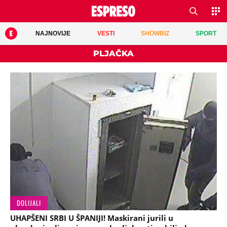
NAJNOVIJE
VESTI
SHOWBIZ
SPORT
PLJAČKA
DOLIJALI
UHAPŠENI SRBI U ŠPANIJI! Maskirani jurili u