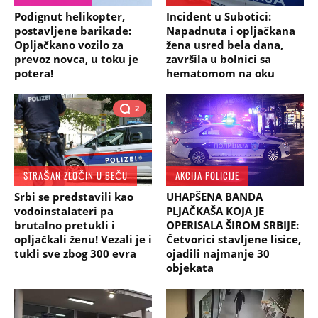
Podignut helikopter,
Incident u Subotici:
postavljene barikade:
Napadnuta i opljačkana
Opljačkano vozilo za
žena usred bela dana,
prevoz novca, u toku je
završila u bolnici sa
potera!
hematomom na oku
2
STRAŠAN ZLOČIN U BEČU
AKCIJA POLICIJE
Srbi se predstavili kao
UHAPŠENA BANDA
vodoinstalateri pa
PLJAČKAŠA KOJA JE
brutalno pretukli i
OPERISALA ŠIROM SRBIJE:
opljačkali ženu! Vezali je i
Četvorici stavljene lisice,
tukli sve zbog 300 evra
ojadili najmanje 30
objekata