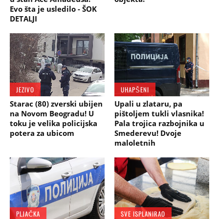
Evo šta je usledilo - ŠOK
DETALJI
JEZIVO
UHAPŠENI
Starac (80) zverski ubijen
Upali u zlataru, pa
na Novom Beogradu! U
pištoljem tukli vlasnika!
toku je velika policijska
Pala trojica razbojnika u
potera za ubicom
Smederevu! Dvoje
maloletnih
PLJAČKA
SVE ISPLANIRAO