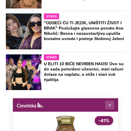
STARS
"ODSEĆI ĆU TI JEZIK, UNIŠTITI ŽIVOT I
BRAK" Poslušajte glasovne poruke Ane
Nikolić: Besna i nezaustavljiva uputila
brutalne uvrede i pretnje Slobinoj Jeleni
STARS
U ELITI 10 BIĆE NEVIĐEN HAOS! Ovo su
do sada potvrđeni učesnici, stari računi
dolaze na naplatu, a stiže i stari vuk
rijalitija