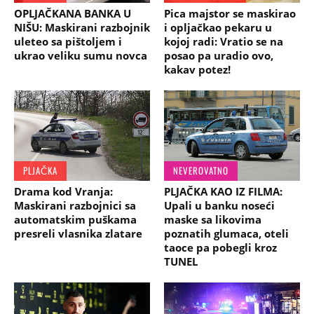
OPLJAČKANA BANKA U
Pica majstor se maskirao
NIŠU: Maskirani razbojnik
i opljačkao pekaru u
uleteo sa pištoljem i
kojoj radi: Vratio se na
ukrao veliku sumu novca
posao pa uradio ovo,
kakav potez!
PLJAČKA
NEVEROVATNO
Drama kod Vranja:
PLJAČKA KAO IZ FILMA:
Maskirani razbojnici sa
Upali u banku noseći
automatskim puškama
maske sa likovima
presreli vlasnika zlatare
poznatih glumaca, oteli
taoce pa pobegli kroz
TUNEL