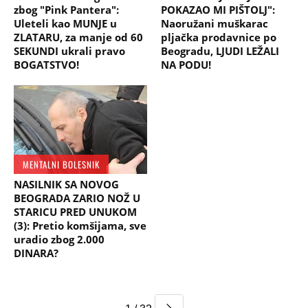
zbog "Pink Pantera":
POKAZAO MI PIŠTOLJ":
Uleteli kao MUNJE u
Naoružani muškarac
ZLATARU, za manje od 60
pljačka prodavnice po
SEKUNDI ukrali pravo
Beogradu, LJUDI LEŽALI
BOGATSTVO!
NA PODU!
MENTALNI BOLESNIK
NASILNIK SA NOVOG
BEOGRADA ZARIO NOŽ U
STARICU PRED UNUKOM
(3): Pretio komšijama, sve
uradio zbog 2.000
DINARA?