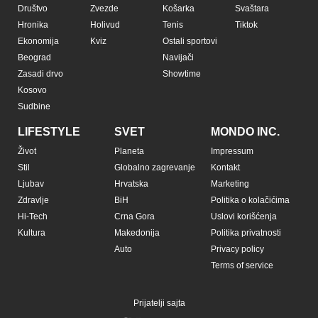
Društvo
Zvezde
Košarka
Svaštara
Hronika
Holivud
Tenis
Tiktok
Ekonomija
Kviz
Ostali sportovi
Beograd
Navijači
Zasadi drvo
Showtime
Kosovo
Sudbine
LIFESTYLE
SVET
MONDO INC.
Život
Planeta
Impressum
Stil
Globalno zagrevanje
Kontakt
Ljubav
Hrvatska
Marketing
Zdravlje
BiH
Politika o kolačićima
Hi-Tech
Crna Gora
Uslovi korišćenja
Kultura
Makedonija
Politika privatnosti
Auto
Privacy policy
Terms of service
Prijatelji sajta