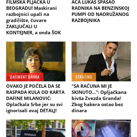
FILMSKA PLJAČKA U
ACA LUKAS SPASAO
BEOGRADU! Maskirani
RADNIKA NA BENZINSKOJ
razbojnici upali na
PUMPI OD NAORUŽANOG
gradilište, čuvare
RAZBOJNIKA
ZAKLJUČALI U
KONTEJNER, a onda ŠOK
DAFIMENT BANKA
STRAŠNO
OVAKO JE POČELA DA SE
"SA RAČUNA MI JE
RASPADA KULA OD KARTA
SKINUTO...": Opljačkana
DAFINE MILANOVIĆ:
bivša Zvezda Granda!
Oplačkala Srbe jer su svi
Zbog hakera ostao bez
ignorisali ovaj DETALJ!
dinara