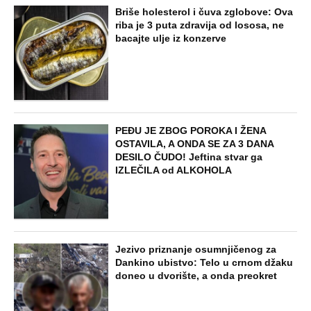
Briše holesterol i čuva zglobove: Ova
riba je 3 puta zdravija od lososa, ne
bacajte ulje iz konzerve
PEĐU JE ZBOG POROKA I ŽENA
OSTAVILA, A ONDA SE ZA 3 DANA
DESILO ČUDO! Jeftina stvar ga
IZLEČILA od ALKOHOLA
Jezivo priznanje osumnjičenog za
Dankino ubistvo: Telo u crnom džaku
doneo u dvorište, a onda preokret