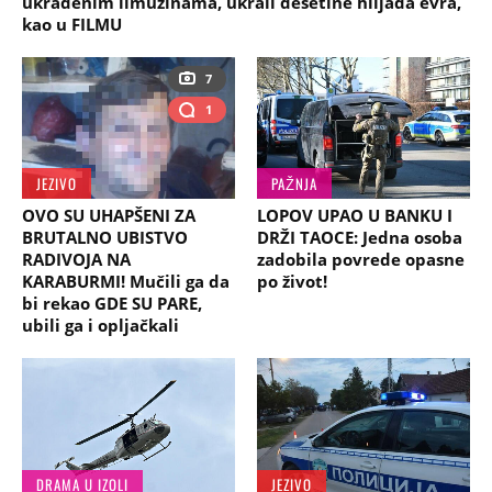
ukradenim limuzinama, ukrali desetine hiljada evra,
kao u FILMU
7
1
JEZIVO
PAŽNJA
OVO SU UHAPŠENI ZA
LOPOV UPAO U BANKU I
BRUTALNO UBISTVO
DRŽI TAOCE: Jedna osoba
RADIVOJA NA
zadobila povrede opasne
KARABURMI! Mučili ga da
po život!
bi rekao GDE SU PARE,
ubili ga i opljačkali
DRAMA U IZOLI
JEZIVO