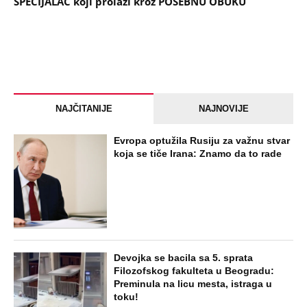
SPECIJALAC koji prolazi kroz POSEBNU OBUKU
NAJČITANIJE
NAJNOVIJE
Evropa optužila Rusiju za važnu stvar
koja se tiče Irana: Znamo da to rade
Devojka se bacila sa 5. sprata
Filozofskog fakulteta u Beogradu:
Preminula na licu mesta, istraga u
toku!