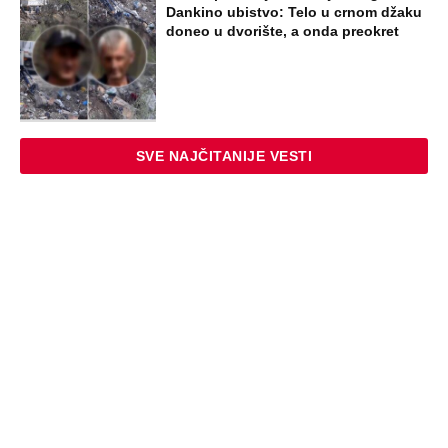
Dankino ubistvo: Telo u crnom džaku
doneo u dvorište, a onda preokret
SVE NAJČITANIJE VESTI