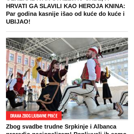
HRVATI GA SLAVILI KAO HEROJA KNINA:
Par godina kasnije išao od kuće do kuće i
UBIJAO!
DRAMA ZBOG LJUBAVNE PRIČE
Zbog svadbe trudne Srpkinje i Albanca