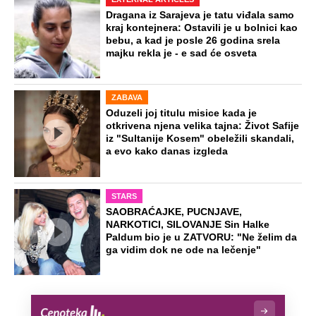
Dragana iz Sarajeva je tatu viđala samo
kraj kontejnera: Ostavili je u bolnici kao
bebu, a kad je posle 26 godina srela
majku rekla je - e sad će osveta
ZABAVA
Oduzeli joj titulu misice kada je
otkrivena njena velika tajna: Život Safije
iz "Sultanije Kosem" obeležili skandali,
a evo kako danas izgleda
STARS
SAOBRAĆAJKE, PUCNJAVE,
NARKOTICI, SILOVANJE Sin Halke
Paldum bio je u ZATVORU: "Ne želim da
ga vidim dok ne ode na lečenje"