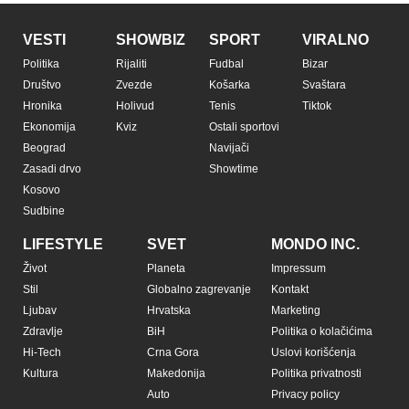
VESTI
SHOWBIZ
SPORT
VIRALNO
Politika
Rijaliti
Fudbal
Bizar
Društvo
Zvezde
Košarka
Svaštara
Hronika
Holivud
Tenis
Tiktok
Ekonomija
Kviz
Ostali sportovi
Beograd
Navijači
Zasadi drvo
Showtime
Kosovo
Sudbine
LIFESTYLE
SVET
MONDO INC.
Život
Planeta
Impressum
Stil
Globalno zagrevanje
Kontakt
Ljubav
Hrvatska
Marketing
Zdravlje
BiH
Politika o kolačićima
Hi-Tech
Crna Gora
Uslovi korišćenja
Kultura
Makedonija
Politika privatnosti
Auto
Privacy policy