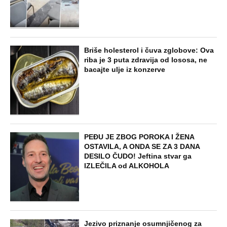
Briše holesterol i čuva zglobove: Ova
riba je 3 puta zdravija od lososa, ne
bacajte ulje iz konzerve
PEĐU JE ZBOG POROKA I ŽENA
OSTAVILA, A ONDA SE ZA 3 DANA
DESILO ČUDO! Jeftina stvar ga
IZLEČILA od ALKOHOLA
Jezivo priznanje osumnjičenog za