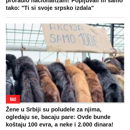
proradio nacionalizam! Popljuvali ih samo
tako: "Ti si svoje srpsko izdala"
RAJ!
Žene u Srbiji su poludele za njima,
ogledaju se, bacaju pare: Ovde bunde
koštaju 100 evra, a neke i 2.000 dinara!