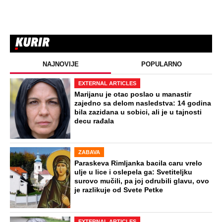
NAJNOVIJE
POPULARNO
EXTERNAL ARTICLES
Marijanu je otac poslao u manastir
zajedno sa delom nasledstva: 14 godina
bila zazidana u sobici, ali je u tajnosti
decu rađala
ZABAVA
Paraskeva Rimljanka bacila caru vrelo
ulje u lice i oslepela ga: Svetiteljku
surovo mučili, pa joj odrubili glavu, ovo
je razlikuje od Svete Petke
EXTERNAL ARTICLES