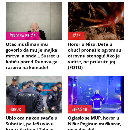
ŽIVOTNA PRIČA
UŽAS
Otac musliman mu
Horor u Nišu: Dete u
govorio da mu je majka
obući pronašlo ogromnu
mrtva, a onda... Susret u
otrovnu stonogu! Ako je
kafiću pored Dunava ga
vidite, ne prilazite joj
razorio na komade!
(FOTO)
HOROR
STRAŠNO
Ubio oca nakon svađe u
Oglasio se MUP, horor u
Subotici, pa leš uvio u
Nišu: Poginuo muškarac,
krpe i čaršave! Telo je
novi detalji!