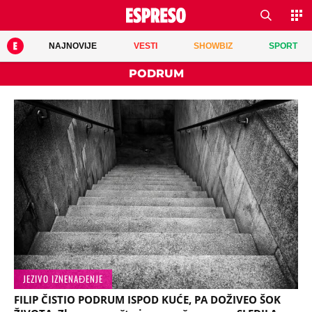
NAJNOVIJE
VESTI
SHOWBIZ
SPORT
PODRUM
JEZIVO IZNENAĐENJE
FILIP ČISTIO PODRUM ISPOD KUĆE, PA DOŽIVEO ŠOK