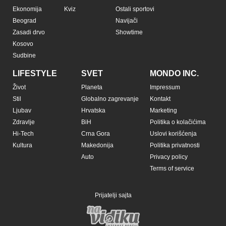
Ekonomija
Kviz
Ostali sportovi
Beograd
Navijači
Zasadi drvo
Showtime
Kosovo
Sudbine
LIFESTYLE
SVET
MONDO INC.
Život
Planeta
Impressum
Stil
Globalno zagrevanje
Kontakt
Ljubav
Hrvatska
Marketing
Zdravlje
BiH
Politika o kolačićima
Hi-Tech
Crna Gora
Uslovi korišćenja
Kultura
Makedonija
Politika privatnosti
Auto
Privacy policy
Terms of service
Prijatelji sajta