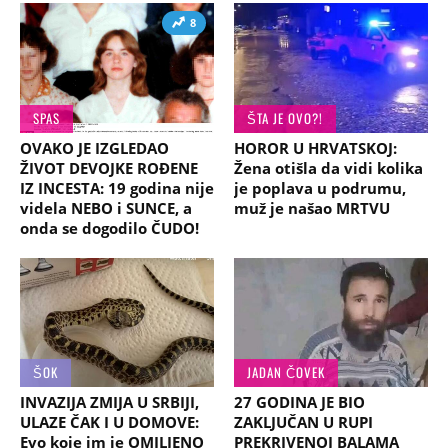
8
SPAS
ŠTA JE OVO?!
OVAKO JE IZGLEDAO
HOROR U HRVATSKOJ:
ŽIVOT DEVOJKE ROĐENE
Žena otišla da vidi kolika
IZ INCESTA: 19 godina nije
je poplava u podrumu,
videla NEBO i SUNCE, a
muž je našao MRTVU
onda se dogodilo ČUDO!
ŠOK
JADAN ČOVEK
INVAZIJA ZMIJA U SRBIJI,
27 GODINA JE BIO
ULAZE ČAK I U DOMOVE:
ZAKLJUČAN U RUPI
Evo koje im je OMILJENO
PREKRIVENOJ BALAMA