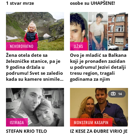
1 stvar mrze
osobe su UHAPŠENE!
NEVEROVATNO
UŽAS
Žena otela dete sa
Ovo je mladić sa Balkana
železničke stanice, pa je
koji je pronađen zazidan
9 godina držala u
u podrumu! Jezivi detalji
podrumu! Svet se zaledio
tresu region, tragali
kada su kamere snimile...
godinama za njim
14
ISTRAGA
MONSTRUM KASAPIN
STEFAN KRIO TELO
IZ KESE ZA ĐUBRE VIRIO JE