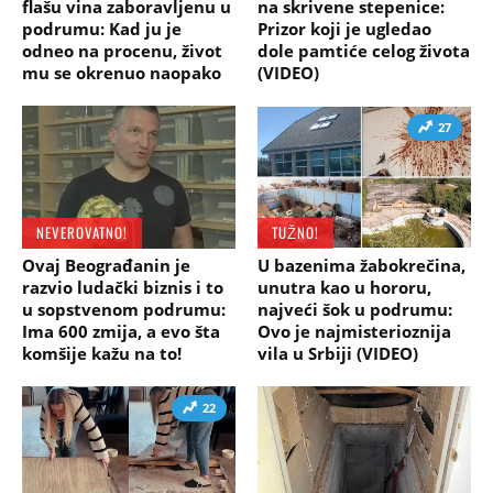
flašu vina zaboravljenu u
na skrivene stepenice:
podrumu: Kad ju je
Prizor koji je ugledao
odneo na procenu, život
dole pamtiće celog života
mu se okrenuo naopako
(VIDEO)
27
NEVEROVATNO!
TUŽNO!
Ovaj Beograđanin je
U bazenima žabokrečina,
razvio ludački biznis i to
unutra kao u hororu,
u sopstvenom podrumu:
najveći šok u podrumu:
Ima 600 zmija, a evo šta
Ovo je najmisterioznija
komšije kažu na to!
vila u Srbiji (VIDEO)
22