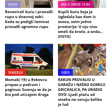
JEZIVO
KAO IZ HOROR FILMA
Renovirali kuću i pronašli
Kupili kuću koja je
rupu u dnevnoj sobi:
izgledala kao dom iz
Kada su podigli laminat
snova, osim jedne
pronašli ogromnu rupu
prostorije: U nju nisu
smeli da kroče, a onda...
(FOTO)
TRAGEDIJA
VIDEO
Momak( 19) u Rekovcu
RAKUN PROVALIO U
propao u podrum i
GARAŽU I NAŠAO GOMILU
poginuo: Sumnja se da je
GRICKALICA, PA URADIO
bio pod uticajem droga
OVO: Ljudi plaču od
smeha ne veruju koliko
je lud