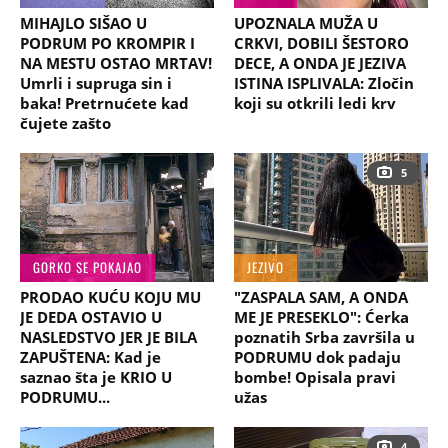
MIHAJLO SIŠAO U
UPOZNALA MUŽA U
PODRUM PO KROMPIR I
CRKVI, DOBILI ŠESTORO
NA MESTU OSTAO MRTAV!
DECE, A ONDA JE JEZIVA
Umrli i supruga sin i
ISTINA ISPLIVALA: Zločin
baka! Pretrnućete kad
koji su otkrili ledi krv
čujete zašto
5
GORKO SE POKAJAO
JEZIVO
PRODAO KUĆU KOJU MU
"ZASPALA SAM, A ONDA
JE DEDA OSTAVIO U
ME JE PRESEKLO": Ćerka
NASLEDSTVO JER JE BILA
poznatih Srba završila u
ZAPUŠTENA: Kad je
PODRUMU dok padaju
saznao šta je KRIO U
bombe! Opisala pravi
PODRUMU...
užas
4