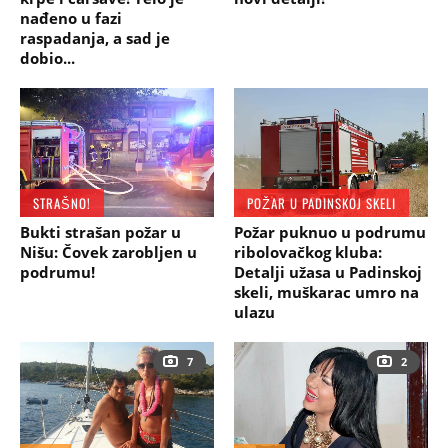
nađeno u fazi
raspadanja, a sad je
dobio...
STRAŠNO!
POŽAR U PADINSKOJ SKELI
Bukti strašan požar u
Požar puknuo u podrumu
Nišu: Čovek zarobljen u
ribolovačkog kluba:
podrumu!
Detalji užasa u Padinskoj
skeli, muškarac umro na
ulazu
7
2