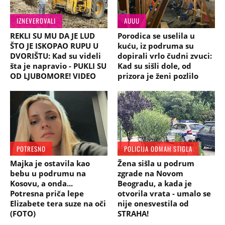
IZNEVEROVALI
AUUU
REKLI SU MU DA JE LUD
Porodica se uselila u
ŠTO JE ISKOPAO RUPU U
kuću, iz podruma su
DVORIŠTU: Kad su videli
dopirali vrlo čudni zvuci:
šta je napravio - PUKLI SU
Kad su sišli dole, od
OD LJUBOMORE! VIDEO
prizora je ženi pozlilo
POTRESNO
POLICIJA ODMAH STIGLA
Majka je ostavila kao
Žena sišla u podrum
bebu u podrumu na
zgrade na Novom
Kosovu, a onda...
Beogradu, a kada je
Potresna priča lepe
otvorila vrata - umalo se
Elizabete tera suze na oči
nije onesvestila od
(FOTO)
STRAHA!