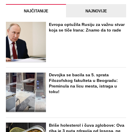
NAJČITANIJE
NAJNOVIJE
Evropa optužila Rusiju za važnu stvar
koja se tiče Irana: Znamo da to rade
Devojka se bacila sa 5. sprata
Filozofskog fakulteta u Beogradu:
Preminula na licu mesta, istraga u
toku!
Briše holesterol i čuva zglobove: Ova
riba je 3 puta zdravija od lososa, ne