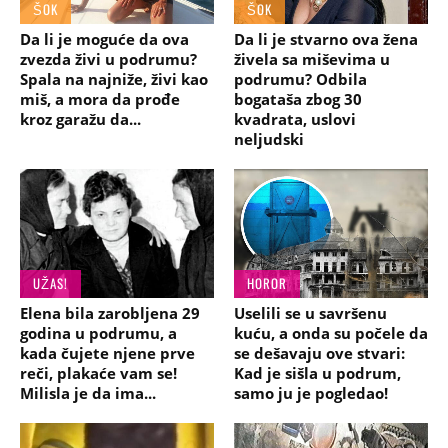
ŠOK
ŠOK
Da li je moguće da ova
Da li je stvarno ova žena
zvezda živi u podrumu?
živela sa miševima u
Spala na najniže, živi kao
podrumu? Odbila
miš, a mora da prođe
bogataša zbog 30
kroz garažu da...
kvadrata, uslovi
neljudski
UŽAS!
HOROR
Elena bila zarobljena 29
Uselili se u savršenu
godina u podrumu, a
kuću, a onda su počele da
kada čujete njene prve
se dešavaju ove stvari:
reči, plakaće vam se!
Kad je sišla u podrum,
Milisla je da ima...
samo ju je pogledao!