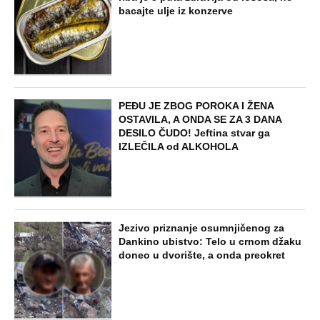
bacajte ulje iz konzerve
PEĐU JE ZBOG POROKA I ŽENA
OSTAVILA, A ONDA SE ZA 3 DANA
DESILO ČUDO! Jeftina stvar ga
IZLEČILA od ALKOHOLA
Jezivo priznanje osumnjičenog za
Dankino ubistvo: Telo u crnom džaku
doneo u dvorište, a onda preokret