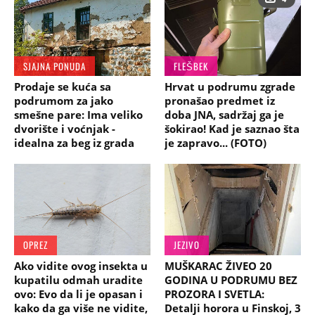
SJAJNA PONUDA
FLEŠBEK
Prodaje se kuća sa
Hrvat u podrumu zgrade
podrumom za jako
pronašao predmet iz
smešne pare: Ima veliko
doba JNA, sadržaj ga je
dvorište i voćnjak -
šokirao! Kad je saznao šta
idealna za beg iz grada
je zapravo... (FOTO)
OPREZ
JEZIVO
Ako vidite ovog insekta u
MUŠKARAC ŽIVEO 20
kupatilu odmah uradite
GODINA U PODRUMU BEZ
ovo: Evo da li je opasan i
PROZORA I SVETLA:
kako da ga više ne vidite,
Detalji horora u Finskoj, 3