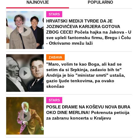
NAJNOVIJE
POPULARNO
STARS
HRVATSKI MEDIJI TVRDE DA JE
JOZINOVIĆEVA KARIJERA GOTOVA
ZBOG CECE! Počela hajka na Jakova - U
sve upleli fantomsku firmu, Bregu i Čolu
- Otkrivamo mrežu laži
ZABAVA
"Maro, volim te kao Boga, ali kad se
setim da si Srpkinja, zadavio bih te"
Andrija je bio "ministar smrti" ustaša,
gazio ljude tenkovima, pa ovako
skončao
STARS
POSLE DRAME NA KOŠEVU NOVA BURA
OKO DINE MERLINA! Pokrenuta peticija
za zabranu koncerta u Kraljevu