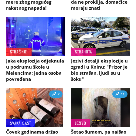
mere zbog mogućeg
da ne proklija, domaćice
raketnog napada!
moraju znati
STRAŠNO!
STRAHOTA
Jaka eksplozija odjeknula
Jezivi detalji eksplozije u
u podrumu škole u
zgradi u Kninu: "Prizor je
Melencima: Jedna osoba
bio strašan, ljudi su u
povređena
šoku"
7
11
SVAKA ČAST
JEZIVO
Čovek godinama držao
Šetao šumom, pa naišao