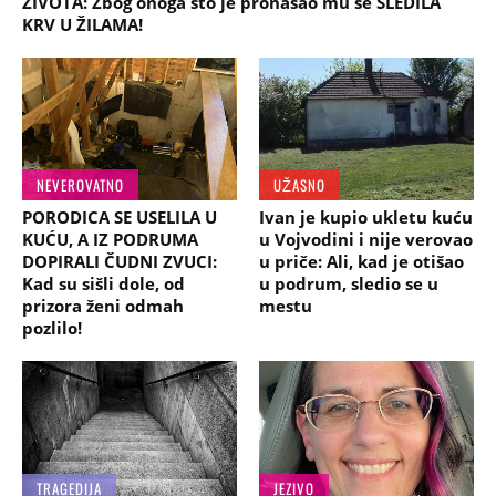
ŽIVOTA: Zbog onoga što je pronašao mu se SLEDILA
KRV U ŽILAMA!
NEVEROVATNO
UŽASNO
PORODICA SE USELILA U
Ivan je kupio ukletu kuću
KUĆU, A IZ PODRUMA
u Vojvodini i nije verovao
DOPIRALI ČUDNI ZVUCI:
u priče: Ali, kad je otišao
Kad su sišli dole, od
u podrum, sledio se u
prizora ženi odmah
mestu
pozlilo!
TRAGEDIJA
JEZIVO