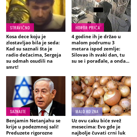
STRAVIČNO
HOROR PRIČA
Kosa dece koju je
4 godine ih je držao u
zlostavljao bila je seda:
malom podrumu 3
Kad su saznali šta je
metara ispod zemlje:
radio dečacima, Sergeja
Silovao ih svaki dan, tu
su odmah osudili na
su se i porađale, a onda...
smrt!
SAZNAJTE
MALO KO ZNA
Benjamin Netanjahu se
Uz ovu caku biće svež
krije u podezmnoj sali!
mesecima: Evo gde je
Preduzete rigorozne
najbolje čuvati crni luk