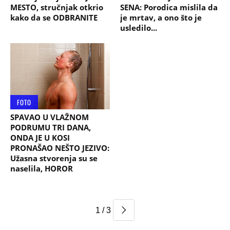
MESTO, stručnjak otkrio
SENA: Porodica mislila da
kako da se ODBRANITE
je mrtav, a ono što je
usledilo...
FOTO
SPAVAO U VLAŽNOM
PODRUMU TRI DANA,
ONDA JE U KOSI
PRONAŠAO NEŠTO JEZIVO:
Užasna stvorenja su se
naselila, HOROR
1 / 3