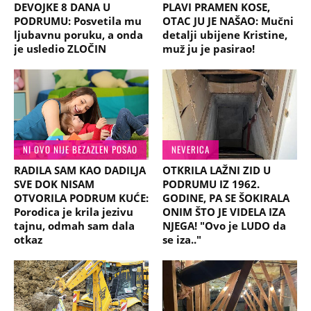
DEVOJKE 8 DANA U
PLAVI PRAMEN KOSE,
PODRUMU: Posvetila mu
OTAC JU JE NAŠAO: Mučni
ljubavnu poruku, a onda
detalji ubijene Kristine,
je usledio ZLOČIN
muž ju je pasirao!
NI OVO NIJE BEZAZLEN POSAO
NEVERICA
RADILA SAM KAO DADILJA
OTKRILA LAŽNI ZID U
SVE DOK NISAM
PODRUMU IZ 1962.
OTVORILA PODRUM KUĆE:
GODINE, PA SE ŠOKIRALA
Porodica je krila jezivu
ONIM ŠTO JE VIDELA IZA
tajnu, odmah sam dala
NJEGA! "Ovo je LUDO da
otkaz
se iza.."