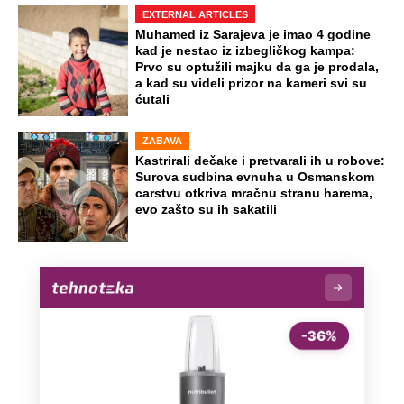
EXTERNAL ARTICLES
Muhamed iz Sarajeva je imao 4 godine
kad je nestao iz izbegličkog kampa:
Prvo su optužili majku da ga je prodala,
a kad su videli prizor na kameri svi su
ćutali
ZABAVA
Kastrirali dečake i pretvarali ih u robove:
Surova sudbina evnuha u Osmanskom
carstvu otkriva mračnu stranu harema,
evo zašto su ih sakatili