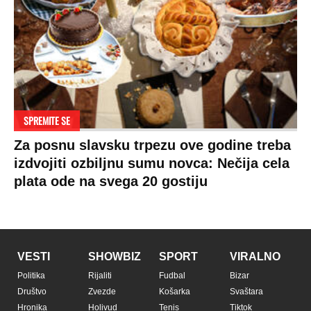
SPREMITE SE
Za posnu slavsku trpezu ove godine treba
izdvojiti ozbiljnu sumu novca: Nečija cela
plata ode na svega 20 gostiju
VESTI
SHOWBIZ
SPORT
VIRALNO
Politika
Rijaliti
Fudbal
Bizar
Društvo
Zvezde
Košarka
Svaštara
Hronika
Holivud
Tenis
Tiktok