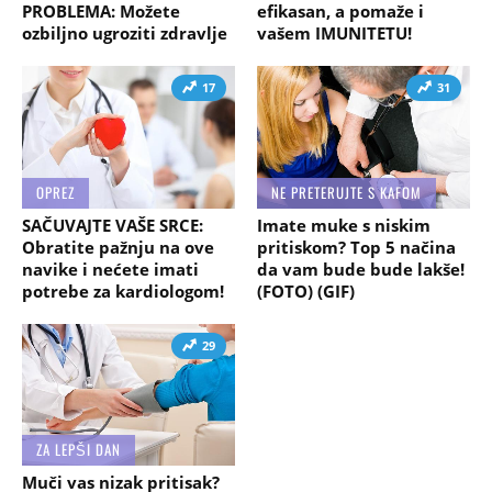
PROBLEMA: Možete
efikasan, a pomaže i
ozbiljno ugroziti zdravlje
vašem IMUNITETU!
17
31
OPREZ
NE PRETERUJTE S KAFOM
SAČUVAJTE VAŠE SRCE:
Imate muke s niskim
Obratite pažnju na ove
pritiskom? Top 5 načina
navike i nećete imati
da vam bude bude lakše!
potrebe za kardiologom!
(FOTO) (GIF)
29
ZA LEPŠI DAN
Muči vas nizak pritisak?