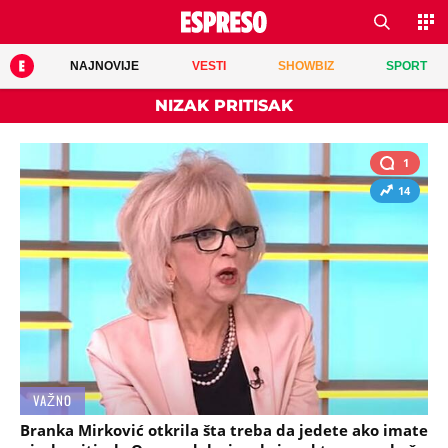
NAJNOVIJE
VESTI
SHOWBIZ
SPORT
NIZAK PRITISAK
1
14
VAŽNO
Branka Mirković otkrila šta treba da jedete ako imate