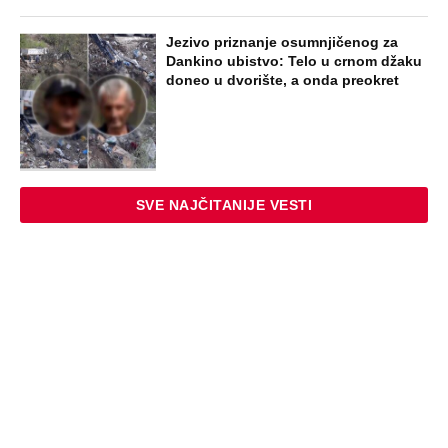
Jezivo priznanje osumnjičenog za
Dankino ubistvo: Telo u crnom džaku
doneo u dvorište, a onda preokret
SVE NAJČITANIJE VESTI