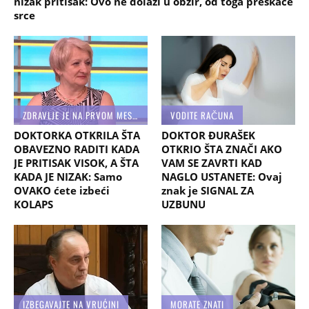
nizak pritisak: Ovo ne dolazi u obzir, od toga preskače
srce
ZDRAVLJE JE NA PRVOM MESTU
VODITE RAČUNA
DOKTORKA OTKRILA ŠTA
DOKTOR ĐURAŠEK
OBAVEZNO RADITI KADA
OTKRIO ŠTA ZNAČI AKO
JE PRITISAK VISOK, A ŠTA
VAM SE ZAVRTI KAD
KADA JE NIZAK: Samo
NAGLO USTANETE: Ovaj
OVAKO ćete izbeći
znak je SIGNAL ZA
KOLAPS
UZBUNU
IZBEGAVAJTE NA VRUĆINI
MORATE ZNATI