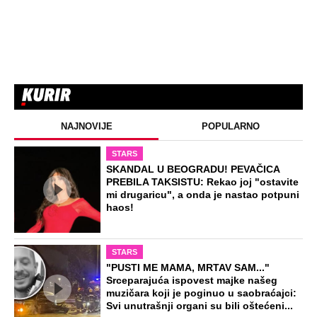
NAJNOVIJE
POPULARNO
STARS
SKANDAL U BEOGRADU! PEVAČICA
PREBILA TAKSISTU: Rekao joj "ostavite
mi drugaricu", a onda je nastao potpuni
haos!
STARS
"PUSTI ME MAMA, MRTAV SAM..."
Srceparajuća ispovest majke našeg
muzičara koji je poginuo u saobraćajci:
Svi unutrašnji organi su bili oštećeni...