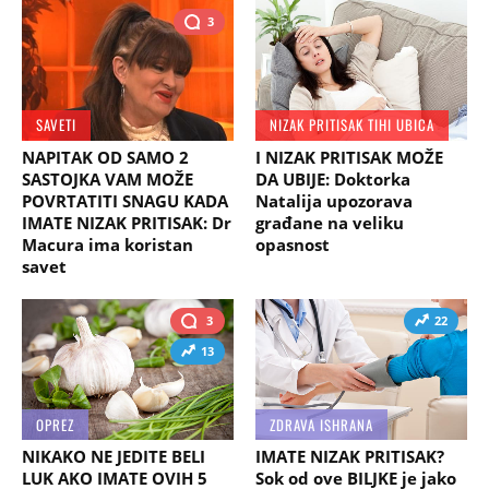
3
SAVETI
NIZAK PRITISAK TIHI UBICA
NAPITAK OD SAMO 2
I NIZAK PRITISAK MOŽE
SASTOJKA VAM MOŽE
DA UBIJE: Doktorka
POVRTATITI SNAGU KADA
Natalija upozorava
IMATE NIZAK PRITISAK: Dr
građane na veliku
Macura ima koristan
opasnost
savet
3
22
13
OPREZ
ZDRAVA ISHRANA
NIKAKO NE JEDITE BELI
IMATE NIZAK PRITISAK?
LUK AKO IMATE OVIH 5
Sok od ove BILJKE je jako