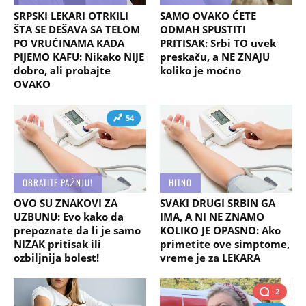
SRPSKI LEKARI OTRKILI
SAMO OVAKO ĆETE
ŠTA SE DEŠAVA SA TELOM
ODMAH SPUSTITI
PO VRUĆINAMA KADA
PRITISAK: Srbi TO uvek
PIJEMO KAFU: Nikako NIJE
preskaču, a NE ZNAJU
dobro, ali probajte
koliko je moćno
OVAKO
54
OBRATITE PAŽNJU!
HITNO
OVO SU ZNAKOVI ZA
SVAKI DRUGI SRBIN GA
UZBUNU: Evo kako da
IMA, A NI NE ZNAMO
prepoznate da li je samo
KOLIKO JE OPASNO: Ako
NIZAK pritisak ili
primetite ove simptome,
ozbiljnija bolest!
vreme je za LEKARA
2