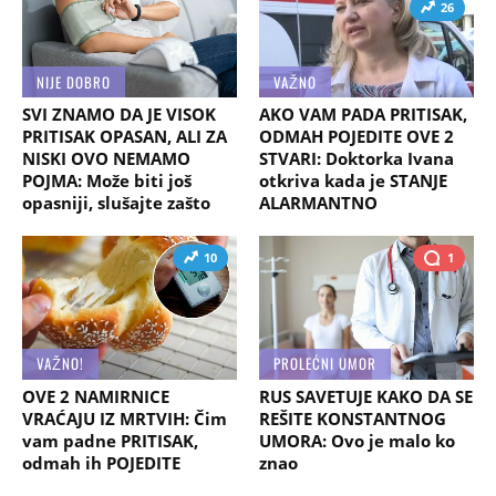
26
NIJE DOBRO
VAŽNO
SVI ZNAMO DA JE VISOK
AKO VAM PADA PRITISAK,
PRITISAK OPASAN, ALI ZA
ODMAH POJEDITE OVE 2
NISKI OVO NEMAMO
STVARI: Doktorka Ivana
POJMA: Može biti još
otkriva kada je STANJE
opasniji, slušajte zašto
ALARMANTNO
10
1
VAŽNO!
PROLEĆNI UMOR
OVE 2 NAMIRNICE
RUS SAVETUJE KAKO DA SE
VRAĆAJU IZ MRTVIH: Čim
REŠITE KONSTANTNOG
vam padne PRITISAK,
UMORA: Ovo je malo ko
odmah ih POJEDITE
znao