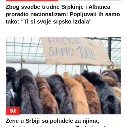
Zbog svadbe trudne Srpkinje i Albanca
proradio nacionalizam! Popljuvali ih samo
tako: "Ti si svoje srpsko izdala"
RAJ!
Žene u Srbiji su poludele za njima,