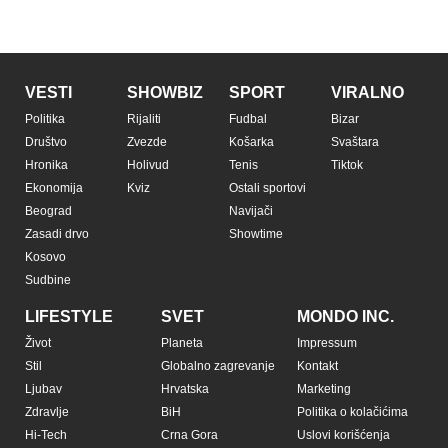
VESTI
SHOWBIZ
SPORT
VIRALNO
Politika
Rijaliti
Fudbal
Bizar
Društvo
Zvezde
Košarka
Svaštara
Hronika
Holivud
Tenis
Tiktok
Ekonomija
Kviz
Ostali sportovi
Beograd
Navijači
Zasadi drvo
Showtime
Kosovo
Sudbine
LIFESTYLE
SVET
MONDO INC.
Život
Planeta
Impressum
Stil
Globalno zagrevanje
Kontakt
Ljubav
Hrvatska
Marketing
Zdravlje
BiH
Politika o kolačićima
Hi-Tech
Crna Gora
Uslovi korišćenja