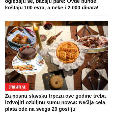
ogledaju se, bacaju pare: Ovde bunde
koštaju 100 evra, a neke i 2.000 dinara!
SPREMITE SE
Za posnu slavsku trpezu ove godine treba
izdvojiti ozbiljnu sumu novca: Nečija cela
plata ode na svega 20 gostiju