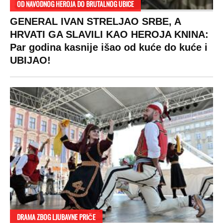
OD NAVODNOG HEROJA DO BRUTALNOG UBICE
GENERAL IVAN STRELJAO SRBE, A
HRVATI GA SLAVILI KAO HEROJA KNINA:
Par godina kasnije išao od kuće do kuće i
UBIJAO!
DRAMA ZBOG LJUBAVNE PRIČE