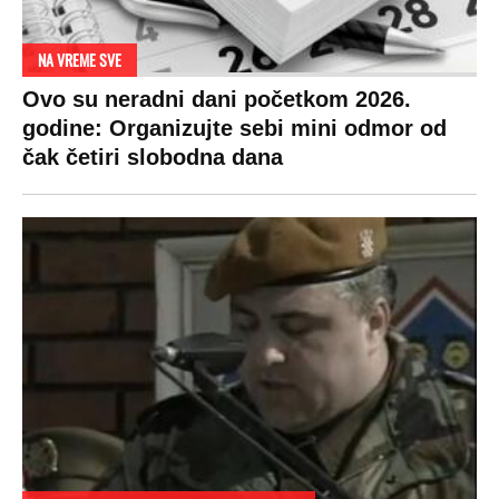
NA VREME SVE
Ovo su neradni dani početkom 2026.
godine: Organizujte sebi mini odmor od
čak četiri slobodna dana