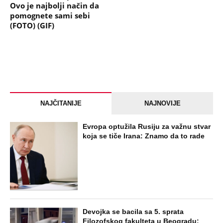
Ovo je najbolji način da
pomognete sami sebi
(FOTO) (GIF)
NAJČITANIJE
NAJNOVIJE
Evropa optužila Rusiju za važnu stvar
koja se tiče Irana: Znamo da to rade
Devojka se bacila sa 5. sprata
Filozofskog fakulteta u Beogradu: