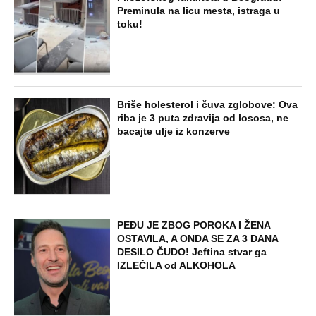
Preminula na licu mesta, istraga u
toku!
Briše holesterol i čuva zglobove: Ova
riba je 3 puta zdravija od lososa, ne
bacajte ulje iz konzerve
PEĐU JE ZBOG POROKA I ŽENA
OSTAVILA, A ONDA SE ZA 3 DANA
DESILO ČUDO! Jeftina stvar ga
IZLEČILA od ALKOHOLA