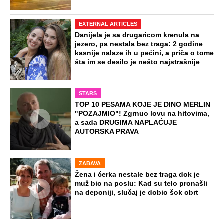
EXTERNAL ARTICLES
Danijela je sa drugaricom krenula na
jezero, pa nestala bez traga: 2 godine
kasnije nalaze ih u pećini, a priča o tome
šta im se desilo je nešto najstrašnije
STARS
TOP 10 PESAMA KOJE JE DINO MERLIN
"POZAJMIO"! Zgrnuo lovu na hitovima,
a sada DRUGIMA NAPLAĆUJE
AUTORSKA PRAVA
ZABAVA
Žena i ćerka nestale bez traga dok je
muž bio na poslu: Kad su telo pronašli
na deponiji, slučaj je dobio šok obrt