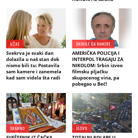
UŽAS
SNIMILE GA KAMERE
Svekrva je svaki dan
AMERIČKA POLICIJA I
dolazila u naš stan dok
INTERPOL TRAGAJU ZA
nismo bili tu: Postavila
NIKOLOM: Srbin izveo
sam kamere i zanemela
filmsku pljačku
kad sam videla šta radi
skupocenog vina, pa
pobegao u Beč!
SRAMNO
JEZIVO
SVEŠTENIK IZ ČAČKA
TOTALNI KOLAPS U