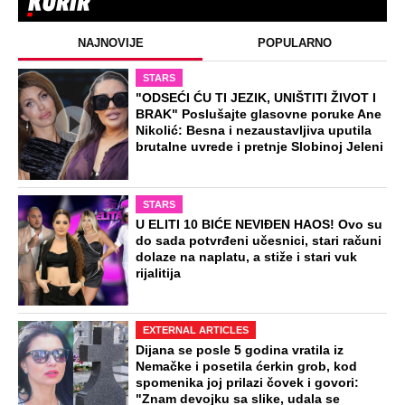
NAJNOVIJE
POPULARNO
STARS
"ODSEĆI ĆU TI JEZIK, UNIŠTITI ŽIVOT I
BRAK" Poslušajte glasovne poruke Ane
Nikolić: Besna i nezaustavljiva uputila
brutalne uvrede i pretnje Slobinoj Jeleni
STARS
U ELITI 10 BIĆE NEVIĐEN HAOS! Ovo su
do sada potvrđeni učesnici, stari računi
dolaze na naplatu, a stiže i stari vuk
rijalitija
EXTERNAL ARTICLES
Dijana se posle 5 godina vratila iz
Nemačke i posetila ćerkin grob, kod
spomenika joj prilazi čovek i govori:
"Znam devojku sa slike, udala se