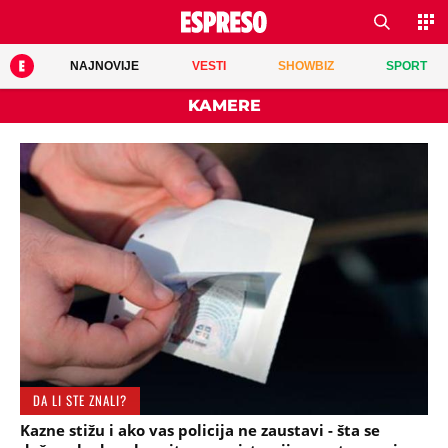
NAJNOVIJE
VESTI
SHOWBIZ
SPORT
KAMERE
DA LI STE ZNALI?
Kazne stižu i ako vas policija ne zaustavi - šta se