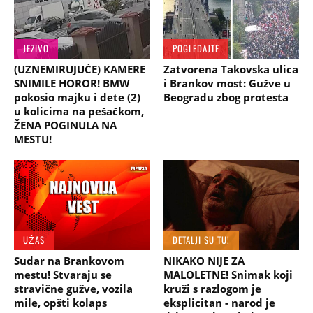
JEZIVO
POGLEDAJTE
(UZNEMIRUJUĆE) KAMERE
Zatvorena Takovska ulica
SNIMILE HOROR! BMW
i Brankov most: Gužve u
pokosio majku i dete (2)
Beogradu zbog protesta
u kolicima na pešačkom,
ŽENA POGINULA NA
MESTU!
UŽAS
DETALJI SU TU!
Sudar na Brankovom
NIKAKO NIJE ZA
mestu! Stvaraju se
MALOLETNE! Snimak koji
stravične gužve, vozila
kruži s razlogom je
mile, opšti kolaps
eksplicitan - narod je