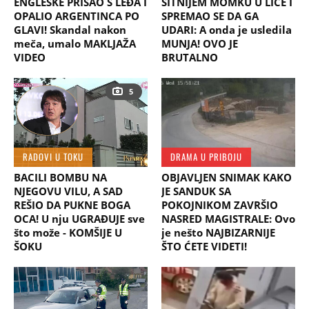
ENGLESKE PRIŠAO S LEĐA I
SITNIJEM MOMKU U LICE I
OPALIO ARGENTINCA PO
SPREMAO SE DA GA
GLAVI! Skandal nakon
UDARI: A onda je usledila
meča, umalo MAKLJAŽA
MUNJA! OVO JE
VIDEO
BRUTALNO
5
RADOVI U TOKU
DRAMA U PRIBOJU
BACILI BOMBU NA
OBJAVLJEN SNIMAK KAKO
NJEGOVU VILU, A SAD
JE SANDUK SA
REŠIO DA PUKNE BOGA
POKOJNIKOM ZAVRŠIO
OCA! U nju UGRAĐUJE sve
NASRED MAGISTRALE: Ovo
što može - KOMŠIJE U
je nešto NAJBIZARNIJE
ŠOKU
ŠTO ĆETE VIDETI!