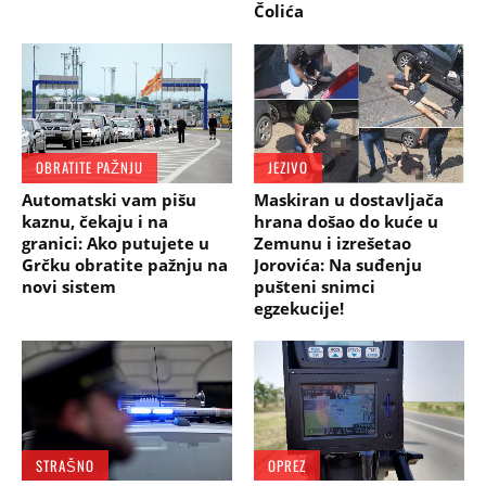
Čolića
OBRATITE PAŽNJU
JEZIVO
Automatski vam pišu
Maskiran u dostavljača
kaznu, čekaju i na
hrana došao do kuće u
granici: Ako putujete u
Zemunu i izrešetao
Grčku obratite pažnju na
Jorovića: Na suđenju
novi sistem
pušteni snimci
egzekucije!
STRAŠNO
OPREZ