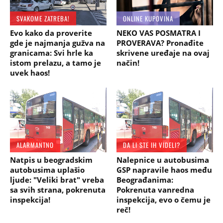
SVAKOME ZATREBA!
ONLINE KUPOVINA
Evo kako da proverite
NEKO VAS POSMATRA I
gde je najmanja gužva na
PROVERAVA? Pronađite
granicama: Svi hrle ka
skrivene uređaje na ovaj
istom prelazu, a tamo je
način!
uvek haos!
ALARMANTNO
DA LI STE IH VIDELI?
Natpis u beogradskim
Nalepnice u autobusima
autobusima uplašio
GSP napravile haos među
ljude: "Veliki brat" vreba
Beograđanima:
sa svih strana, pokrenuta
Pokrenuta vanredna
inspekcija!
inspekcija, evo o čemu je
reč!