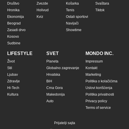
Društvo
Zvezde
Košarka
Svaštara
Hronika
Holivud
Tenis
Tiktok
Ekonomija
Kviz
Ostali sportovi
Beograd
Navijači
Zasadi drvo
Showtime
Kosovo
Sudbine
LIFESTYLE
SVET
MONDO INC.
Život
Planeta
Impressum
Stil
Globalno zagrevanje
Kontakt
Ljubav
Hrvatska
Marketing
Zdravlje
BiH
Politika o kolačićima
Hi-Tech
Crna Gora
Uslovi korišćenja
Kultura
Makedonija
Politika privatnosti
Auto
Privacy policy
Terms of service
Prijatelji sajta