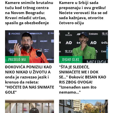
Kamere snimile brutalnu
Kamere u Srbiji sada
tuču kod tržnog centra
prepoznaju i ovu grešku!
na Novom Beogradu:
Nećete verovati šta se od
Krvavi mladić utrčao,
sada kažnjava, otvorite
spasilo ga obezbeđenje
četvero očiju
PRESELO MU
DIGAO GLAS
ĐOKOVIĆA PONIZILI KAO
"ŠTA JE SLEDEĆE,
NIKO NIKAD U ŽIVOTU A
SNIMAĆETE ME I DOK
onda je razvezao jezik i
SE..." Đoković BESAN KAO
krenuo da rešeta:
RIS ZBOG OVOGA!
"HOĆETE DA NAS SNIMATE
"Iznenađen sam što
GOLE"
nemamo..."