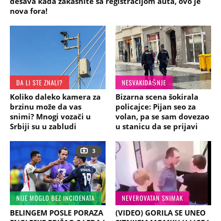
dešava kada zakasnite sa registracijom auta, ovo je
nova fora!
DA LI STE ZNALI?
NESVAKIDAŠNJE
Koliko daleko kamera za
Bizarna scena šokirala
brzinu može da vas
policajce: Pijan seo za
snimi? Mnogi vozači u
volan, pa se sam dovezao
Srbiji su u zabludi
u stanicu da se prijavi
3
NIJE MOGLO BEZ INCIDENATA
NEVEROVATAN SNIMAK
BELINGEM POSLE PORAZA
(VIDEO) GORILA SE UNEO