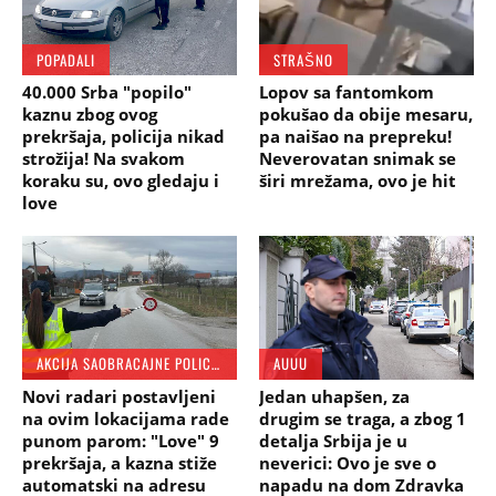
POPADALI
STRAŠNO
40.000 Srba "popilo"
Lopov sa fantomkom
kaznu zbog ovog
pokušao da obije mesaru,
prekršaja, policija nikad
pa naišao na prepreku!
strožija! Na svakom
Neverovatan snimak se
koraku su, ovo gledaju i
širi mrežama, ovo je hit
love
AKCIJA SAOBRACAJNE POLICIJE
AUUU
Novi radari postavljeni
Jedan uhapšen, za
na ovim lokacijama rade
drugim se traga, a zbog 1
punom parom: "Love" 9
detalja Srbija je u
prekršaja, a kazna stiže
neverici: Ovo je sve o
automatski na adresu
napadu na dom Zdravka