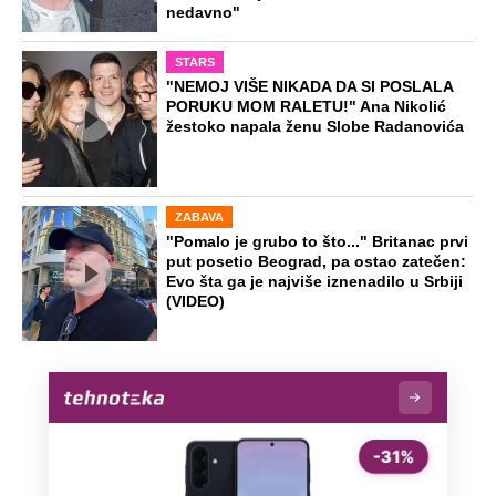
nedavno"
STARS
"NEMOJ VIŠE NIKADA DA SI POSLALA
PORUKU MOM RALETU!" Ana Nikolić
žestoko napala ženu Slobe Radanovića
ZABAVA
"Pomalo je grubo to što..." Britanac prvi
put posetio Beograd, pa ostao zatečen:
Evo šta ga je najviše iznenadilo u Srbiji
(VIDEO)