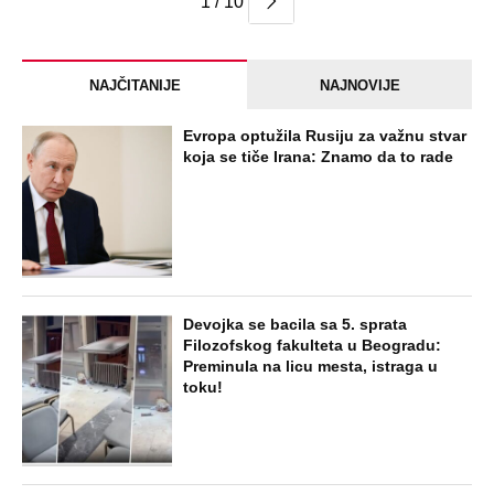
1 / 10
NAJČITANIJE
NAJNOVIJE
Evropa optužila Rusiju za važnu stvar
koja se tiče Irana: Znamo da to rade
Devojka se bacila sa 5. sprata
Filozofskog fakulteta u Beogradu:
Preminula na licu mesta, istraga u
toku!