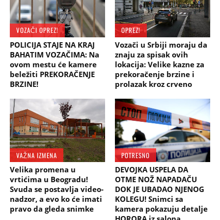
VOZAČI OPREZ!
OPREZ!
POLICIJA STAJE NA KRAJ
Vozači u Srbiji moraju da
BAHATIM VOZAČIMA: Na
znaju za spisak ovih
ovom mestu će kamere
lokacija: Velike kazne za
beležiti PREKORAČENJE
prekoračenje brzine i
BRZINE!
prolazak kroz crveno
VAŽNA IZMENA
POTRESNO
Velika promena u
DEVOJKA USPELA DA
vrtićima u Beogradu!
OTME NOŽ NAPADAČU
Svuda se postavlja video-
DOK JE UBADAO NJENOG
nadzor, a evo ko će imati
KOLEGU! Snimci sa
pravo da gleda snimke
kamera pokazuju detalje
HORORA iz salona