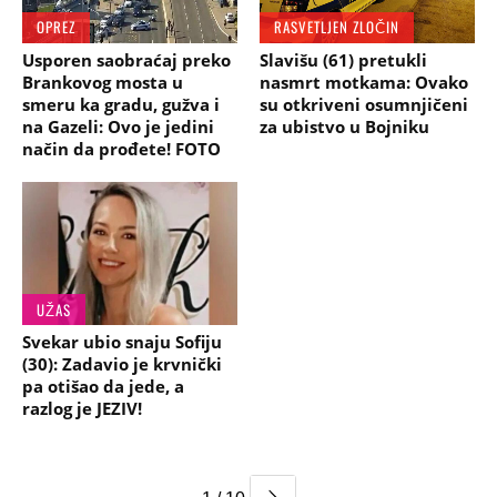
OPREZ
RASVETLJEN ZLOČIN
Usporen saobraćaj preko
Slavišu (61) pretukli
Brankovog mosta u
nasmrt motkama: Ovako
smeru ka gradu, gužva i
su otkriveni osumnjičeni
na Gazeli: Ovo je jedini
za ubistvo u Bojniku
način da prođete! FOTO
UŽAS
Svekar ubio snaju Sofiju
(30): Zadavio je krvnički
pa otišao da jede, a
razlog je JEZIV!