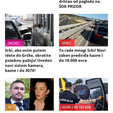
drhtao od pogleda na
ŠOK PRIZOR
VAŽNO!
OPREZ
Srbi, ako ovim putem
To rade mnogi Srbi! Novi
idete do Grčke, obratite
zakon predviđa kazne i
posebnu pažnju! Uveden
do 18.000 evra
novi sistem kamera,
kazne i do 307€!
HIT
KAZNE I DO 140.000