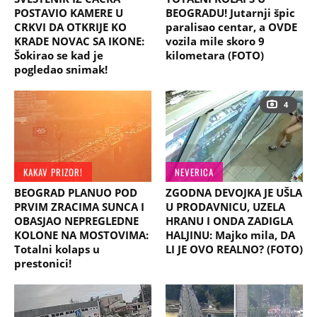
POSTAVIO KAMERE U
BEOGRADU! Jutarnji špic
CRKVI DA OTKRIJE KO
paralisao centar, a OVDE
KRADE NOVAC SA IKONE:
vozila mile skoro 9
Šokirao se kad je
kilometara (FOTO)
pogledao snimak!
4
KAKAV PRIZOR!
NEVERICA
BEOGRAD PLANUO POD
ZGODNA DEVOJKA JE UŠLA
PRVIM ZRACIMA SUNCA I
U PRODAVNICU, UZELA
OBASJAO NEPREGLEDNE
HRANU I ONDA ZADIGLA
KOLONE NA MOSTOVIMA:
HALJINU: Majko mila, DA
Totalni kolaps u
LI JE OVO REALNO? (FOTO)
prestonici!