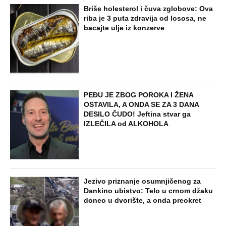
Briše holesterol i čuva zglobove: Ova
riba je 3 puta zdravija od lososa, ne
bacajte ulje iz konzerve
PEĐU JE ZBOG POROKA I ŽENA
OSTAVILA, A ONDA SE ZA 3 DANA
DESILO ČUDO! Jeftina stvar ga
IZLEČILA od ALKOHOLA
Jezivo priznanje osumnjičenog za
Dankino ubistvo: Telo u crnom džaku
doneo u dvorište, a onda preokret