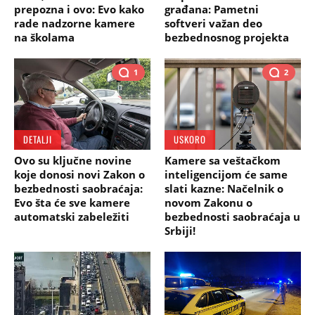
prepozna i ovo: Evo kako
građana: Pametni
rade nadzorne kamere
softveri važan deo
na školama
bezbednosnog projekta
1
2
DETALJI
USKORO
Ovo su ključne novine
Kamere sa veštačkom
koje donosi novi Zakon o
inteligencijom će same
bezbednosti saobraćaja:
slati kazne: Načelnik o
Evo šta će sve kamere
novom Zakonu o
automatski zabeležiti
bezbednosti saobraćaja u
Srbiji!