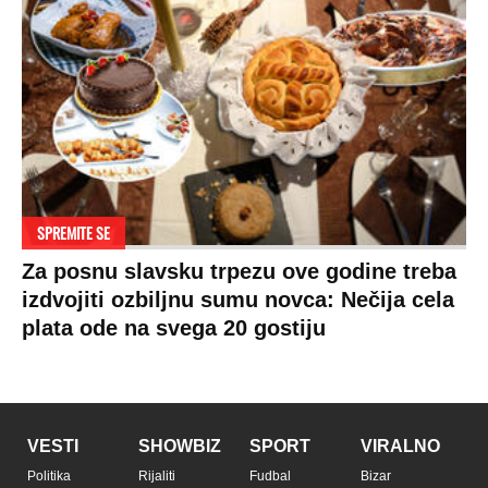
SPREMITE SE
Za posnu slavsku trpezu ove godine treba
izdvojiti ozbiljnu sumu novca: Nečija cela
plata ode na svega 20 gostiju
VESTI
SHOWBIZ
SPORT
VIRALNO
Politika
Rijaliti
Fudbal
Bizar