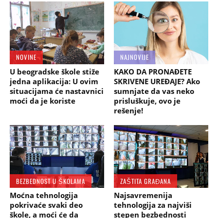
NOVINE
NAJNOVIJE
U beogradske škole stiže
KAKO DA PRONAĐETE
jedna aplikacija: U ovim
SKRIVENE UREĐAJE? Ako
situacijama će nastavnici
sumnjate da vas neko
moći da je koriste
prisluškuje, ovo je
rešenje!
BEZBEDNOST U ŠKOLAMA
ZAŠTITA GRAĐANA
Moćna tehnologija
Najsavremenija
pokrivaće svaki deo
tehnologija za najviši
škole, a moći će da
stepen bezbednosti