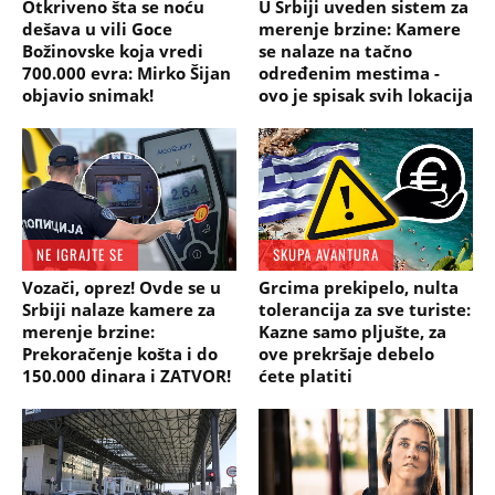
Otkriveno šta se noću
U Srbiji uveden sistem za
dešava u vili Goce
merenje brzine: Kamere
Božinovske koja vredi
se nalaze na tačno
700.000 evra: Mirko Šijan
određenim mestima -
objavio snimak!
ovo je spisak svih lokacija
NE IGRAJTE SE
SKUPA AVANTURA
Vozači, oprez! Ovde se u
Grcima prekipelo, nulta
Srbiji nalaze kamere za
tolerancija za sve turiste:
merenje brzine:
Kazne samo pljušte, za
Prekoračenje košta i do
ove prekršaje debelo
150.000 dinara i ZATVOR!
ćete platiti