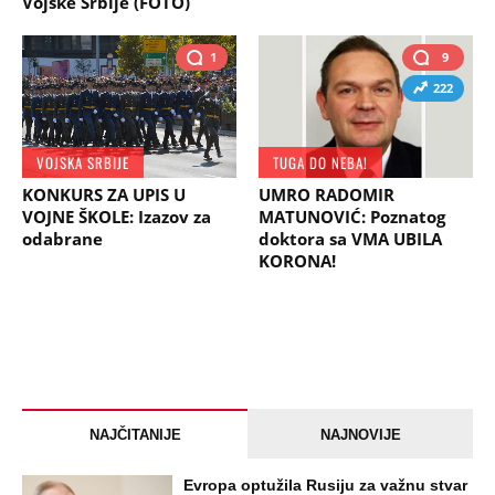
Vojske Srbije (FOTO)
1
9
222
VOJSKA SRBIJE
TUGA DO NEBA!
KONKURS ZA UPIS U
UMRO RADOMIR
VOJNE ŠKOLE: Izazov za
MATUNOVIĆ: Poznatog
odabrane
doktora sa VMA UBILA
KORONA!
NAJČITANIJE
NAJNOVIJE
Evropa optužila Rusiju za važnu stvar