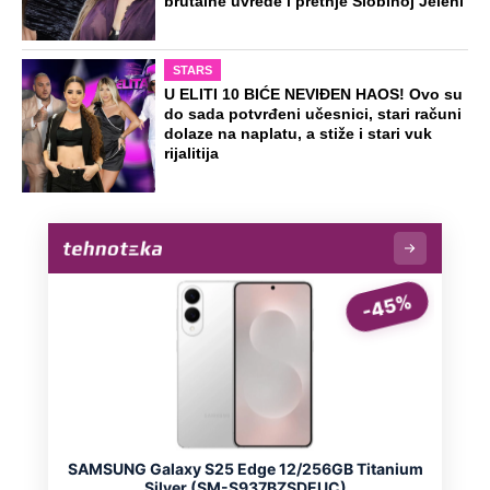
brutalne uvrede i pretnje Slobinoj Jeleni
STARS
U ELITI 10 BIĆE NEVIĐEN HAOS! Ovo su
do sada potvrđeni učesnici, stari računi
dolaze na naplatu, a stiže i stari vuk
rijalitija