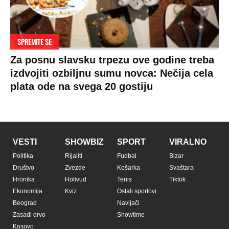
SPREMITE SE
Za posnu slavsku trpezu ove godine treba
izdvojiti ozbiljnu sumu novca: Nečija cela
plata ode na svega 20 gostiju
VESTI
SHOWBIZ
SPORT
VIRALNO
Politika
Rijaliti
Fudbal
Bizar
Društvo
Zvezde
Košarka
Svaštara
Hronika
Holivud
Tenis
Tiktok
Ekonomija
Kviz
Ostali sportovi
Beograd
Navijači
Zasadi drvo
Showtime
Kosovo