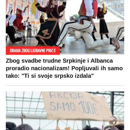
DRAMA ZBOG LJUBAVNE PRIČE
Zbog svadbe trudne Srpkinje i Albanca
proradio nacionalizam! Popljuvali ih samo
tako: "Ti si svoje srpsko izdala"