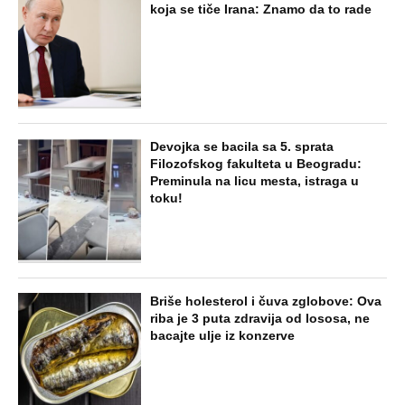
koja se tiče Irana: Znamo da to rade
Devojka se bacila sa 5. sprata
Filozofskog fakulteta u Beogradu:
Preminula na licu mesta, istraga u
toku!
Briše holesterol i čuva zglobove: Ova
riba je 3 puta zdravija od lososa, ne
bacajte ulje iz konzerve