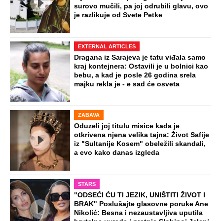
surovo mučili, pa joj odrubili glavu, ovo
je razlikuje od Svete Petke
EXTERNAL ARTICLES
Dragana iz Sarajeva je tatu viđala samo
kraj kontejnera: Ostavili je u bolnici kao
bebu, a kad je posle 26 godina srela
majku rekla je - e sad će osveta
ZABAVA
Oduzeli joj titulu misice kada je
otkrivena njena velika tajna: Život Safije
iz "Sultanije Kosem" obeležili skandali,
a evo kako danas izgleda
STARS
"ODSEĆI ĆU TI JEZIK, UNIŠTITI ŽIVOT I
BRAK" Poslušajte glasovne poruke Ane
Nikolić: Besna i nezaustavljiva uputila