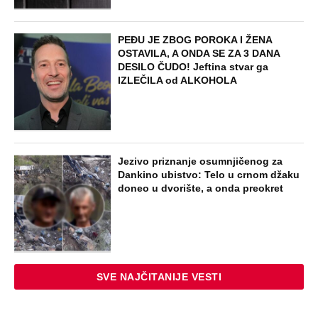
PEĐU JE ZBOG POROKA I ŽENA
OSTAVILA, A ONDA SE ZA 3 DANA
DESILO ČUDO! Jeftina stvar ga
IZLEČILA od ALKOHOLA
Jezivo priznanje osumnjičenog za
Dankino ubistvo: Telo u crnom džaku
doneo u dvorište, a onda preokret
SVE NAJČITANIJE VESTI