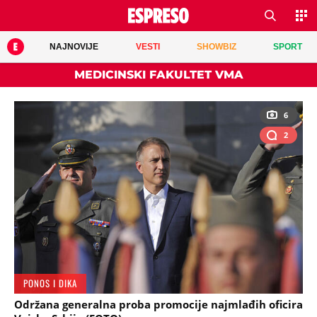
NAJNOVIJE
VESTI
SHOWBIZ
SPORT
MEDICINSKI FAKULTET VMA
6
2
PONOS I DIKA
Održana generalna proba promocije najmlađih oficira