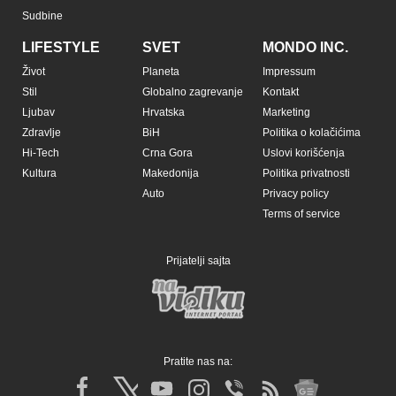
Sudbine
LIFESTYLE
SVET
MONDO INC.
Život
Planeta
Impressum
Stil
Globalno zagrevanje
Kontakt
Ljubav
Hrvatska
Marketing
Zdravlje
BiH
Politika o kolačićima
Hi-Tech
Crna Gora
Uslovi korišćenja
Kultura
Makedonija
Politika privatnosti
Auto
Privacy policy
Terms of service
Prijatelji sajta
Pratite nas na: