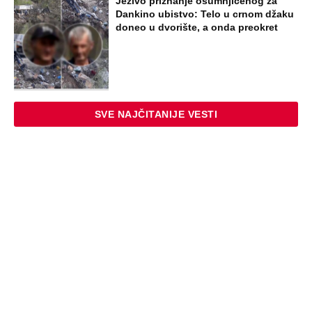
Jezivo priznanje osumnjičenog za
Dankino ubistvo: Telo u crnom džaku
doneo u dvorište, a onda preokret
SVE NAJČITANIJE VESTI