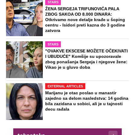
STARS
ŽENA SERGEJA TRIFUNOVIĆA PALA
ZBOG SAKOA OD 8.000 DINARA:
Otkrivamo nove detalje krađe u šoping
centru - Isidori preti kazna do 3 godine
zatvora
STARS
"OVAKVE EKSCESE MOŽETE OČEKIVATI
I UBUDUĆE" Komšije su upozoravale
zbog ponašanja Sergeja i njegove žene:
Vikao je u gluvo doba
EXTERNAL ARTICLES
Marijanu je otac poslao u manastir
zajedno sa delom nasledstva: 14 godina
bila zazidana u sobici, ali je u tajnosti
decu rađala