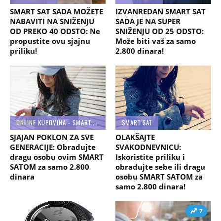
SMART SAT SADA MOŽETE
IZVANREDAN SMART SAT
NABAVITI NA SNIŽENJU
SADA JE NA SUPER
OD PREKO 40 ODSTO: Ne
SNIŽENJU OD 25 ODSTO:
propustite ovu sjajnu
Može biti vaš za samo
priliku!
2.800 dinara!
ONLINE KUPOVINA - SMART SAT
SMART SAT
SJAJAN POKLON ZA SVE
OLAKŠAJTE
GENERACIJE: Obradujte
SVAKODNEVNICU:
dragu osobu ovim SMART
Iskoristite priliku i
SATOM za samo 2.800
obradujte sebe ili dragu
dinara
osobu SMART SATOM za
samo 2.800 dinara!
7