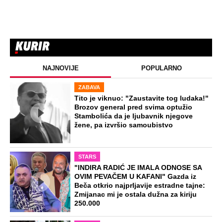
NAJNOVIJE
POPULARNO
ZABAVA
Tito je viknuo: "Zaustavite tog ludaka!"
Brozov general pred svima optužio
Stambolića da je ljubavnik njegove
žene, pa izvršio samoubistvo
STARS
"INDIRA RADIĆ JE IMALA ODNOSE SA
OVIM PEVAČEM U KAFANI" Gazda iz
Beča otkrio najprljavije estradne tajne:
Zmijanac mi je ostala dužna za kiriju
250.000