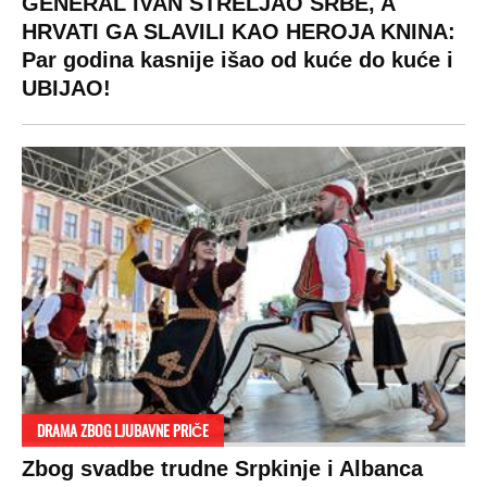
GENERAL IVAN STRELJAO SRBE, A
HRVATI GA SLAVILI KAO HEROJA KNINA:
Par godina kasnije išao od kuće do kuće i
UBIJAO!
DRAMA ZBOG LJUBAVNE PRIČE
Zbog svadbe trudne Srpkinje i Albanca