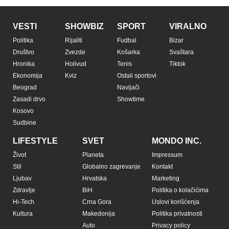
VESTI
SHOWBIZ
SPORT
VIRALNO
Politika
Rijaliti
Fudbal
Bizar
Društvo
Zvezde
Košarka
Svaštara
Hronika
Holivud
Tenis
Tiktok
Ekonomija
Kviz
Ostali sportovi
Beograd
Navijači
Zasadi drvo
Showtime
Kosovo
Sudbine
LIFESTYLE
SVET
MONDO INC.
Život
Planeta
Impressum
Stil
Globalno zagrevanje
Kontakt
Ljubav
Hrvatska
Marketing
Zdravlje
BiH
Politika o kolačićima
Hi-Tech
Crna Gora
Uslovi korišćenja
Kultura
Makedonija
Politika privatnosti
Auto
Privacy policy