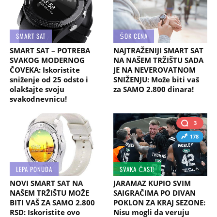
SMART SAT
ŠOK CENA
SMART SAT – POTREBA
NAJTRAŽENIJI SMART SAT
SVAKOG MODERNOG
NA NAŠEM TRŽIŠTU SADA
ČOVEKA: Iskoristite
JE NA NEVEROVATNOM
sniženje od 25 odsto i
SNIŽENJU: Može biti vaš
olakšajte svoju
za SAMO 2.800 dinara!
svakodnevnicu!
3
178
LEPA PONUDA
SVAKA ČAST!
NOVI SMART SAT NA
JARAMAZ KUPIO SVIM
NAŠEM TRŽIŠTU MOŽE
SAIGRAČIMA PO DIVAN
BITI VAŠ ZA SAMO 2.800
POKLON ZA KRAJ SEZONE:
RSD: Iskoristite ovo
Nisu mogli da veruju