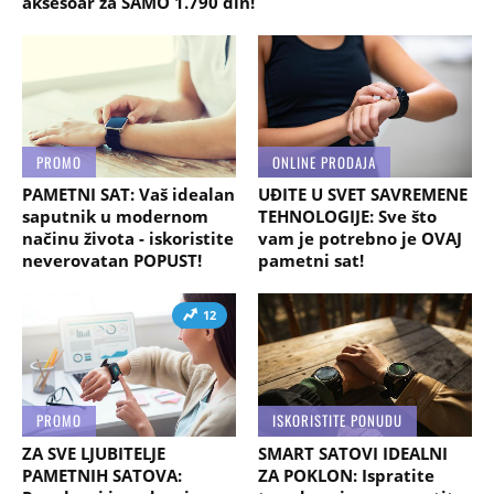
aksesoar za SAMO 1.790 din!
PROMO
ONLINE PRODAJA
PAMETNI SAT: Vaš idealan
UĐITE U SVET SAVREMENE
saputnik u modernom
TEHNOLOGIJE: Sve što
načinu života - iskoristite
vam je potrebno je OVAJ
neverovatan POPUST!
pametni sat!
12
PROMO
ISKORISTITE PONUDU
ZA SVE LJUBITELJE
SMART SATOVI IDEALNI
PAMETNIH SATOVA:
ZA POKLON: Ispratite