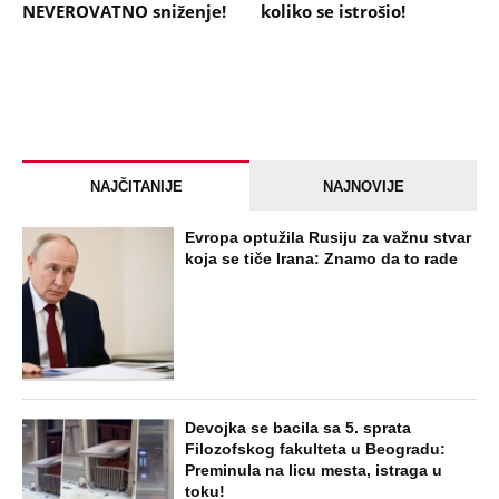
NEVEROVATNO sniženje!
koliko se istrošio!
NAJČITANIJE
NAJNOVIJE
Evropa optužila Rusiju za važnu stvar
koja se tiče Irana: Znamo da to rade
Devojka se bacila sa 5. sprata
Filozofskog fakulteta u Beogradu:
Preminula na licu mesta, istraga u
toku!