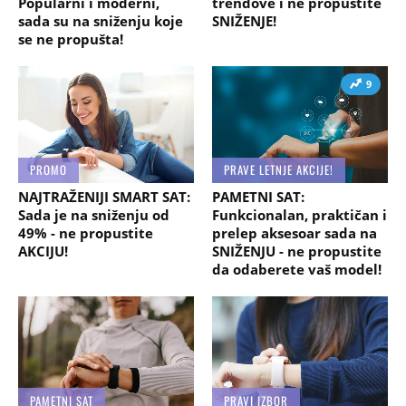
Popularni i moderni,
trendove i ne propustite
sada su na sniženju koje
SNIŽENJE!
se ne propušta!
9
PROMO
PRAVE LETNJE AKCIJE!
NAJTRAŽENIJI SMART SAT:
PAMETNI SAT:
Sada je na sniženju od
Funkcionalan, praktičan i
49% - ne propustite
prelep aksesoar sada na
AKCIJU!
SNIŽENJU - ne propustite
da odaberete vaš model!
PAMETNI SAT
PRAVI IZBOR