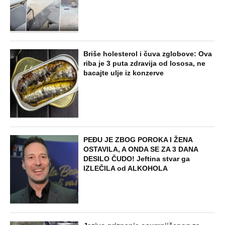
Briše holesterol i čuva zglobove: Ova
riba je 3 puta zdravija od lososa, ne
bacajte ulje iz konzerve
PEĐU JE ZBOG POROKA I ŽENA
OSTAVILA, A ONDA SE ZA 3 DANA
DESILO ČUDO! Jeftina stvar ga
IZLEČILA od ALKOHOLA