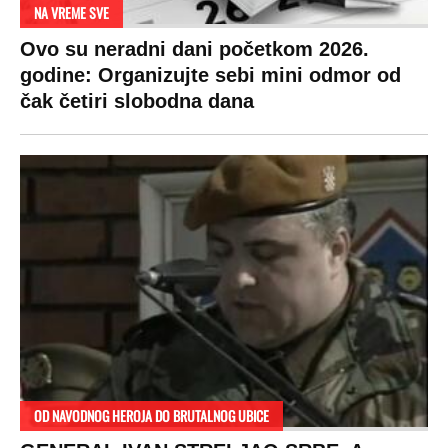
NA VREME SVE
Ovo su neradni dani početkom 2026.
godine: Organizujte sebi mini odmor od
čak četiri slobodna dana
OD NAVODNOG HEROJA DO BRUTALNOG UBICE