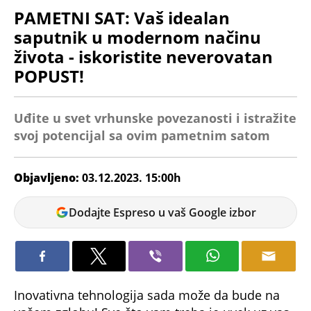
PAMETNI SAT: Vaš idealan
saputnik u modernom načinu
života - iskoristite neverovatan
POPUST!
Uđite u svet vrhunske povezanosti i istražite
svoj potencijal sa ovim pametnim satom
Objavljeno:
03.12.2023. 15:00h
Tatjana
Dodajte Espreso u vaš Google izbor
Maksić
Inovativna tehnologija sada može da bude na