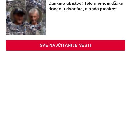
Dankino ubistvo: Telo u crnom džaku
doneo u dvorište, a onda preokret
SVE NAJČITANIJE VESTI