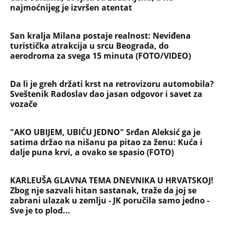
najmoćnijeg je izvršen atentat
San kralja Milana postaje realnost: Neviđena
turistička atrakcija u srcu Beograda, do
aerodroma za svega 15 minuta (FOTO/VIDEO)
Da li je greh držati krst na retrovizoru automobila?
Sveštenik Radoslav dao jasan odgovor i savet za
vozače
"AKO UBIJEM, UBIĆU JEDNO" Srđan Aleksić ga je
satima držao na nišanu pa pitao za ženu: Kuća i
dalje puna krvi, a ovako se spasio (FOTO)
KARLEUŠA GLAVNA TEMA DNEVNIKA U HRVATSKOJ!
Zbog nje sazvali hitan sastanak, traže da joj se
zabrani ulazak u zemlju - JK poručila samo jedno -
Sve je to plod...