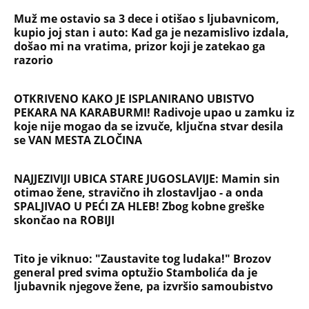
Muž me ostavio sa 3 dece i otišao s ljubavnicom,
kupio joj stan i auto: Kad ga je nezamislivo izdala,
došao mi na vratima, prizor koji je zatekao ga
razorio
OTKRIVENO KAKO JE ISPLANIRANO UBISTVO
PEKARA NA KARABURMI! Radivoje upao u zamku iz
koje nije mogao da se izvuče, ključna stvar desila
se VAN MESTA ZLOČINA
NAJJEZIVIJI UBICA STARE JUGOSLAVIJE: Mamin sin
otimao žene, stravično ih zlostavljao - a onda
SPALJIVAO U PEĆI ZA HLEB! Zbog kobne greške
skončao na ROBIJI
Tito je viknuo: "Zaustavite tog ludaka!" Brozov
general pred svima optužio Stambolića da je
ljubavnik njegove žene, pa izvršio samoubistvo