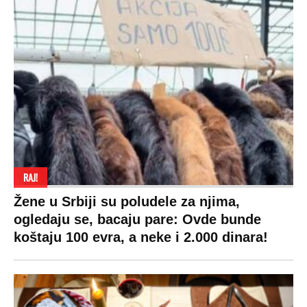
RAJ!
Žene u Srbiji su poludele za njima,
ogledaju se, bacaju pare: Ovde bunde
koštaju 100 evra, a neke i 2.000 dinara!