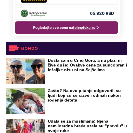
Došla sam u Crnu Goru, a na plaži ni
žive duše: Ovakve cene za suncobran i
ležaljke nisu ni na Sejšelima
Zašto? Na ovo pitanje odgovorili su
ljudi koji su se razveli odmah nakon
rođenja deteta
Udala se za muslimana: Njena
nemilosrdna braća uzela su "pravdu" u
svoje ruke