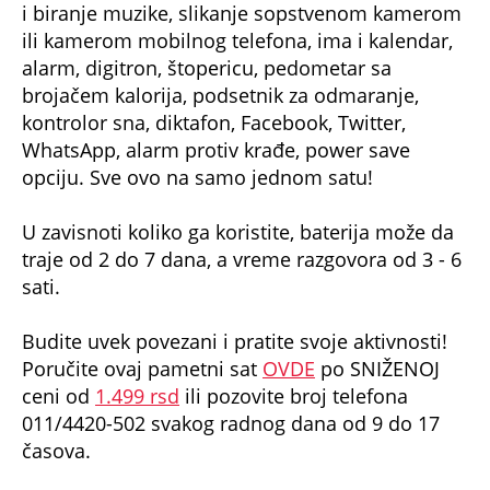
i biranje muzike, slikanje sopstvenom kamerom
ili kamerom mobilnog telefona, ima i kalendar,
alarm, digitron, štopericu, pedometar sa
brojačem kalorija, podsetnik za odmaranje,
kontrolor sna, diktafon, Facebook, Twitter,
WhatsApp, alarm protiv krađe, power save
opciju. Sve ovo na samo jednom satu!
U zavisnoti koliko ga koristite, baterija može da
traje od 2 do 7 dana, a vreme razgovora od 3 - 6
sati.
Budite uvek povezani i pratite svoje aktivnosti!
Poručite ovaj pametni sat
OVDE
po SNIŽENOJ
ceni od
1.499 rsd
ili pozovite broj telefona
011/4420-502 svakog radnog dana od 9 do 17
časova.