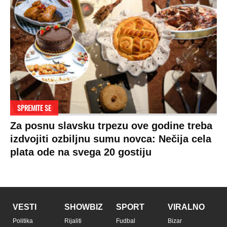
SPREMITE SE
Za posnu slavsku trpezu ove godine treba
izdvojiti ozbiljnu sumu novca: Nečija cela
plata ode na svega 20 gostiju
VESTI
SHOWBIZ
SPORT
VIRALNO
Politika
Rijaliti
Fudbal
Bizar