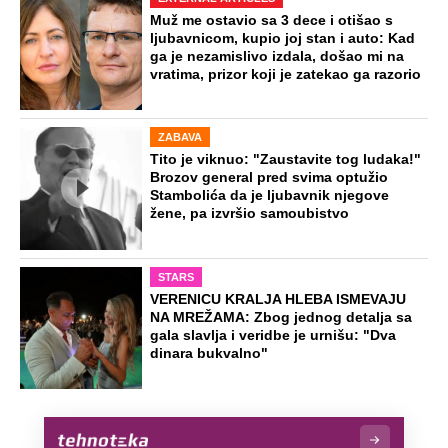
Muž me ostavio sa 3 dece i otišao s
ljubavnicom, kupio joj stan i auto: Kad
ga je nezamislivo izdala, došao mi na
vratima, prizor koji je zatekao ga razorio
ZABAVA
Tito je viknuo: "Zaustavite tog ludaka!"
Brozov general pred svima optužio
Stambolića da je ljubavnik njegove
žene, pa izvršio samoubistvo
STARS
VERENICU KRALJA HLEBA ISMEVAJU
NA MREŽAMA: Zbog jednog detalja sa
gala slavlja i veridbe je urnišu: "Dva
dinara bukvalno"