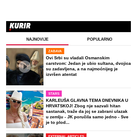
NAJNOVIJE
POPULARNO
ZABAVA
Ovi Srbi su vladali Osmanskim
carstvom: Jedan je ubio sultana, dvojica
su zadavljena, a na najmoćnijeg je
izvršen atentat
STARS
KARLEUŠA GLAVNA TEMA DNEVNIKA U
HRVATSKOJ! Zbog nje sazvali hitan
sastanak, traže da joj se zabrani ulazak
u zemlju - JK poručila samo jedno - Sve
je to plod...
EXTERNAL ARTICLES