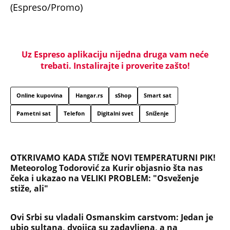
(Espreso/Promo)
Uz Espreso aplikaciju nijedna druga vam neće
trebati. Instalirajte i proverite zašto!
Online kupovina
Hangar.rs
sShop
Smart sat
Pametni sat
Telefon
Digitalni svet
Sniženje
OTKRIVAMO KADA STIŽE NOVI TEMPERATURNI PIK!
Meteorolog Todorović za Kurir objasnio šta nas
čeka i ukazao na VELIKI PROBLEM: "Osveženje
stiže, ali"
Ovi Srbi su vladali Osmanskim carstvom: Jedan je
ubio sultana, dvojica su zadavljena, a na