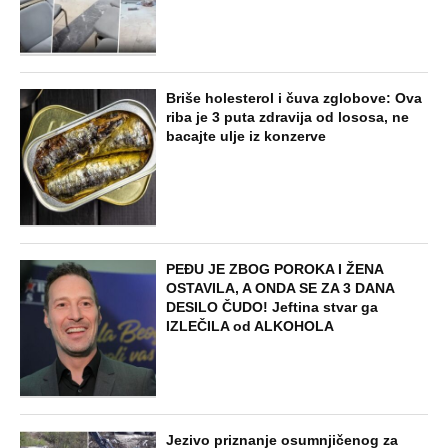
Briše holesterol i čuva zglobove: Ova
riba je 3 puta zdravija od lososa, ne
bacajte ulje iz konzerve
PEĐU JE ZBOG POROKA I ŽENA
OSTAVILA, A ONDA SE ZA 3 DANA
DESILO ČUDO! Jeftina stvar ga
IZLEČILA od ALKOHOLA
Jezivo priznanje osumnjičenog za