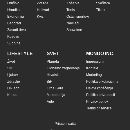
Društvo
Zvezde
Košarka
Svaštara
Hronika
Holivud
Tenis
Tiktok
Ekonomija
Kviz
Ostali sportovi
Beograd
Navijači
Zasadi drvo
Showtime
Kosovo
Sudbine
LIFESTYLE
SVET
MONDO INC.
Život
Planeta
Impressum
Stil
Globalno zagrevanje
Kontakt
Ljubav
Hrvatska
Marketing
Zdravlje
BiH
Politika o kolačićima
Hi-Tech
Crna Gora
Uslovi korišćenja
Kultura
Makedonija
Politika privatnosti
Auto
Privacy policy
Terms of service
Prijatelji sajta