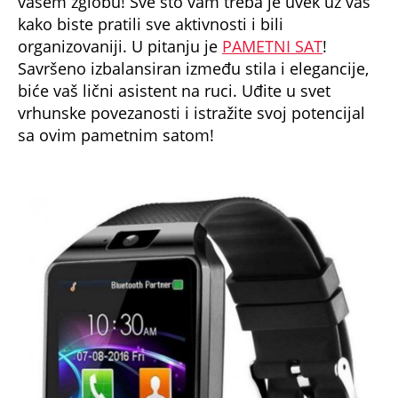
vašem zglobu! Sve što vam treba je uvek uz vas
kako biste pratili sve aktivnosti i bili
organizovaniji. U pitanju je
PAMETNI SAT
!
Savršeno izbalansiran između stila i elegancije,
biće vaš lični asistent na ruci. Uđite u svet
vrhunske povezanosti i istražite svoj potencijal
sa ovim pametnim satom!