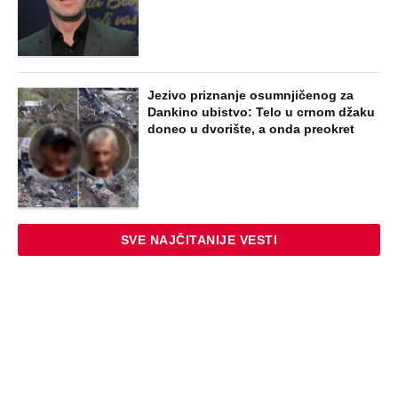
Jezivo priznanje osumnjičenog za
Dankino ubistvo: Telo u crnom džaku
doneo u dvorište, a onda preokret
SVE NAJČITANIJE VESTI