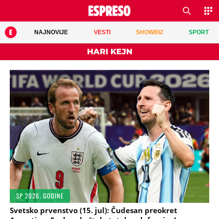
NAJNOVIJE
VESTI
SHOWBIZ
SPORT
HARI KEJN
SP 2026. GODINE
Svetsko prvenstvo (15. jul): Čudesan preokret