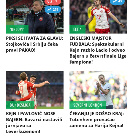
1
43
279
"ORLOVI"
ELITA
PIKSI SE HVATA ZA GLAVU:
ENGLESKI MAJSTOR
Stojkovića i Srbiju čeka
FUDBALA: Spektakularni
pravi PAKAO!
Kejn razbio Lacio i odveo
Bajern u četvrtfinale Lige
šampiona!
BUNDESLIGA
SEVERNI LONDON
KEJN I PAVLOVIĆ NOSE
ČEKANJU JE DOŠAO KRAJ:
BAJERN: Bavarci nastavili
Totenhem pronašao
jurnjavu sa
zamenu za Harija Kejna!
Leverkuzenom!