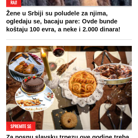
RAJ!
Žene u Srbiji su poludele za njima,
ogledaju se, bacaju pare: Ovde bunde
koštaju 100 evra, a neke i 2.000 dinara!
SPREMITE SE
Za posnu slavsku trpezu ove godine treba