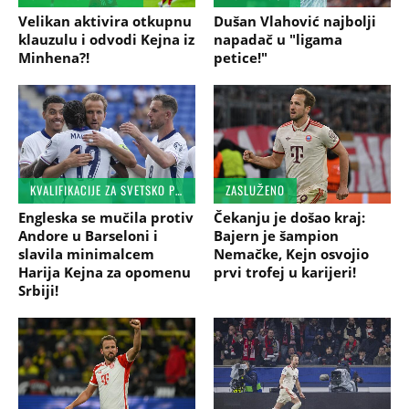
Velikan aktivira otkupnu
Dušan Vlahović najbolji
klauzulu i odvodi Kejna iz
napadač u "ligama
Minhena?!
petice!"
KVALIFIKACIJE ZA SVETSKO PRVENSTVO, 3. KOLO
ZASLUŽENO
Engleska se mučila protiv
Čekanju je došao kraj:
Andore u Barseloni i
Bajern je šampion
slavila minimalcem
Nemačke, Kejn osvojio
Harija Kejna za opomenu
prvi trofej u karijeri!
Srbiji!