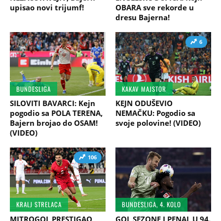
upisao novi trijumf!
OBARA sve rekorde u
dresu Bajerna!
6
BUNDESLIGA
KAKAV MAJSTOR
SILOVITI BAVARCI: Kejn
KEJN ODUŠEVIO
pogodio sa POLA TERENA,
NEMAČKU: Pogodio sa
Bajern brojao do OSAM!
svoje polovine! (VIDEO)
(VIDEO)
106
KRALJ STRELACA
BUNDESLIGA, 4. KOLO
MITROGOL PRESTIGAO
GOL SEZONE I PENAL U 94.