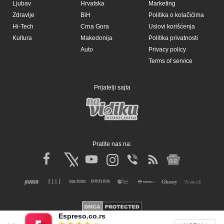
Ljubav
Hrvatska
Marketing
Zdravlje
BiH
Politika o kolačićima
Hi-Tech
Crna Gora
Uslovi korišćenja
Kultura
Makedonija
Politika privatnosti
Auto
Privacy policy
Terms of service
Prijatelji sajta
Pratite nas na:
Espreso.co.rs