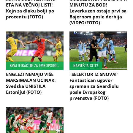
ETA NA VEČNOJ LISTI!
MINUTU ZA BOD!
Kejn za dlaku bolji po
Leverkuzen ostaje prvi sa
procentu (FOTO)
Bajernom posle derbija
(VIDEO/FOTO)
KVALIFIKACIJE ZA EVROPSKO PRVENSTVO
NAPUŠTA SITI?
ENGLEZI NEMAJU VIŠE
"SELEKTOR IZ SNOVA!"
MAKSIMALAN UČINAK:
Fantastičan ugovor
Švedska UNIŠTILA
spreman za Gvardiolu
Estoniju! (FOTO)
posle Evropskog
prvenstva (FOTO)