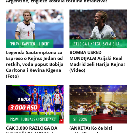
Argentine, Engleze koštala totalna defanziva!
"PRAVI KAPITEN I LIDER"
ŽELE GA I KREĆU SVIM SILAMA!
Legenda Sautemptona za
BOMBA USRED
Espreso o Kejnu: Jedan od
MUNDIJALA! Azijski Real
retkih, vođa poput Bobija
Madrid želi Harija Kejna!
Čarltona i Kevina Kigena
(Video)
(Foto)
PRAVI FUDBALSKI SPEKTAKL
SP 2026
ČAK 3.000 RAZLOGA DA
(ANKETA) Ko će biti