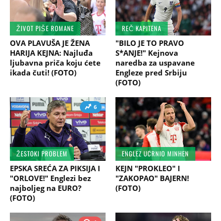
ŽIVOT PIŠE ROMANE
REČ KAPITENA
OVA PLAVUŠA JE ŽENA
"BILO JE TO PRAVO
HARIJA KEJNA: Najluđa
S*ANJE!" Kejnova
ljubavna priča koju ćete
naredba za uspavane
ikada čuti! (FOTO)
Engleze pred Srbiju
(FOTO)
6
ŽESTOKI PROBLEM
ENGLEZ UCRNIO MINHEN
EPSKA SREĆA ZA PIKSIJA I
KEJN "PROKLEO" I
"ORLOVE!" Englezi bez
"ZAKOPAO" BAJERN!
najboljeg na EURO?
(FOTO)
(FOTO)