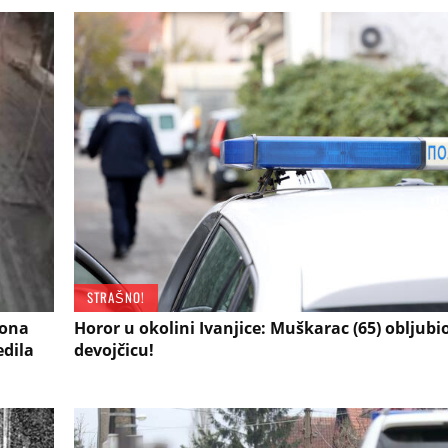
STRAŠNO!
 ona
Horor u okolini Ivanjice: Muškarac (65) obljubi
edila
devojčicu!