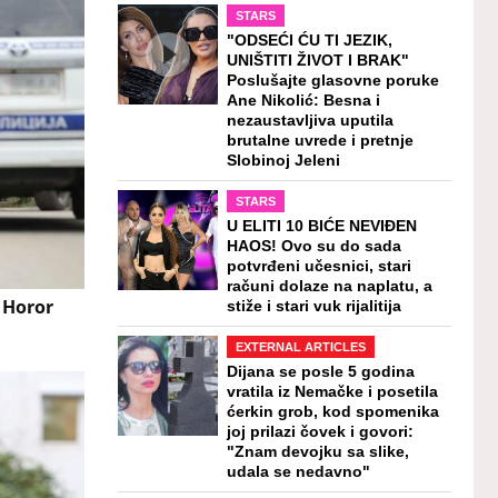
STARS
"ODSEĆI ĆU TI JEZIK,
UNIŠTITI ŽIVOT I BRAK"
Poslušajte glasovne poruke
Ane Nikolić: Besna i
nezaustavljiva uputila
brutalne uvrede i pretnje
Slobinoj Jeleni
STARS
U ELITI 10 BIĆE NEVIĐEN
HAOS! Ovo su do sada
potvrđeni učesnici, stari
računi dolaze na naplatu, a
: Horor
stiže i stari vuk rijalitija
EXTERNAL ARTICLES
Dijana se posle 5 godina
vratila iz Nemačke i posetila
ćerkin grob, kod spomenika
joj prilazi čovek i govori:
"Znam devojku sa slike,
udala se nedavno"