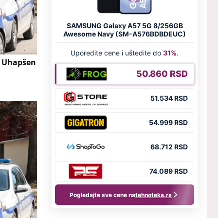
! Uhapšen