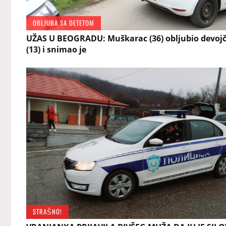
OBLJUBA SA DETETOM
UŽAS U BEOGRADU: Muškarac (36) obljubio devojč
(13) i snimao je
STRAŠNO!