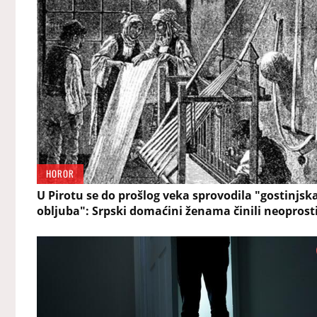
HOROR
U Pirotu se do prošlog veka sprovodila "gostinjsk
obljuba": Srpski domaćini ženama činili neoprost