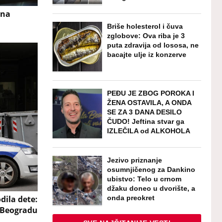
 na
Briše holesterol i čuva
zglobove: Ova riba je 3
puta zdravija od lososa, ne
bacajte ulje iz konzerve
PEĐU JE ZBOG POROKA I
ŽENA OSTAVILA, A ONDA
SE ZA 3 DANA DESILO
ČUDO! Jeftina stvar ga
IZLEČILA od ALKOHOLA
Jezivo priznanje
osumnjičenog za Dankino
ubistvo: Telo u crnom
džaku doneo u dvorište, a
onda preokret
dila dete:
u Beogradu