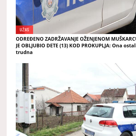
UŽAS
ODREĐENO ZADRŽAVANJE OŽENJENOM MUŠKARCU
JE OBLJUBIO DETE (13) KOD PROKUPLJA: Ona osta
trudna