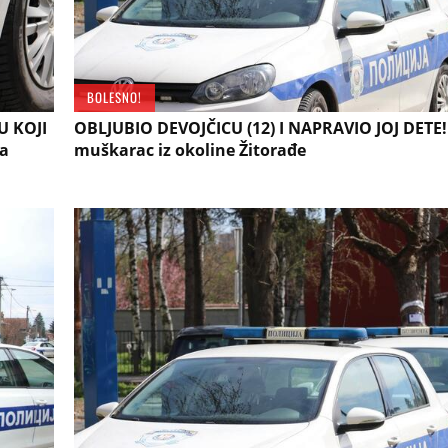
BOLESNO!
 KOJI
OBLJUBIO DEVOJČICU (12) I NAPRAVIO JOJ DETE
la
muškarac iz okoline Žitorađe