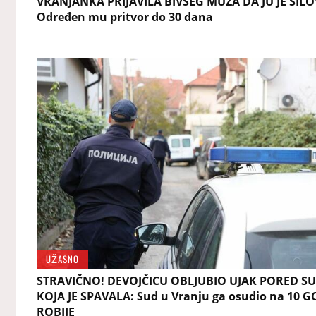
VRANJANKA PRIJAVILA BIVŠEG MUŽA DA JU JE SIL
Određen mu pritvor do 30 dana
UŽASNO
STRAVIČNO! DEVOJČICU OBLJUBIO UJAK PORED S
KOJA JE SPAVALA: Sud u Vranju ga osudio na 10 
ROBIJE