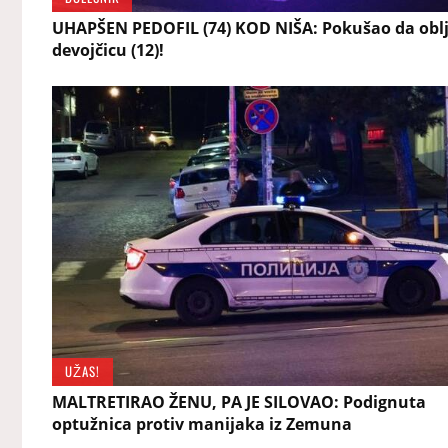
UHAPŠEN PEDOFIL (74) KOD NIŠA: Pokušao da obl
devojčicu (12)!
UŽAS!
MALTRETIRAO ŽENU, PA JE SILOVAO: Podignuta
optužnica protiv manijaka iz Zemuna