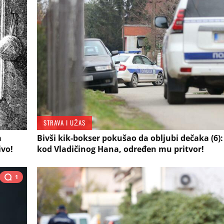
STRAVA I UŽAS
a
Bivši kik-bokser pokušao da obljubi dečaka (6)
ivo!
kod Vladičinog Hana, određen mu pritvor!
1