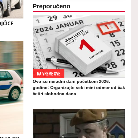
Preporučeno
JČICE
NA VREME SVE
Ovo su neradni dani početkom 2026.
godine: Organizujte sebi mini odmor od čak
četiri slobodna dana