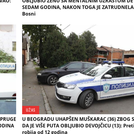
OVAO:
OBLJUBIO ŽENU SA MENTALNIM UZRASTOM DE
SEDAM GODINA, NAKON TOGA JE ZATRUDNELA!
Bosni
UŽAS
UPRUGE
U BEOGRADU UHAPŠEN MUŠKARAC (36) ZBOG 
GODINA
DA JE VIŠE PUTA OBLJUBIO DEVOJČICU (13): Pret
robija od 12 godina