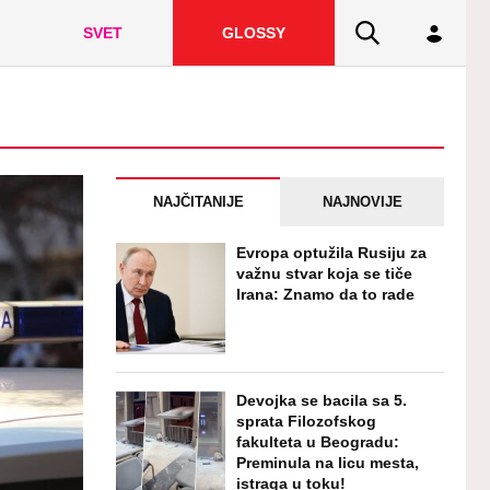
SVET
GLOSSY
NAJČITANIJE
NAJNOVIJE
Evropa optužila Rusiju za
važnu stvar koja se tiče
Irana: Znamo da to rade
Devojka se bacila sa 5.
sprata Filozofskog
fakulteta u Beogradu:
Preminula na licu mesta,
istraga u toku!