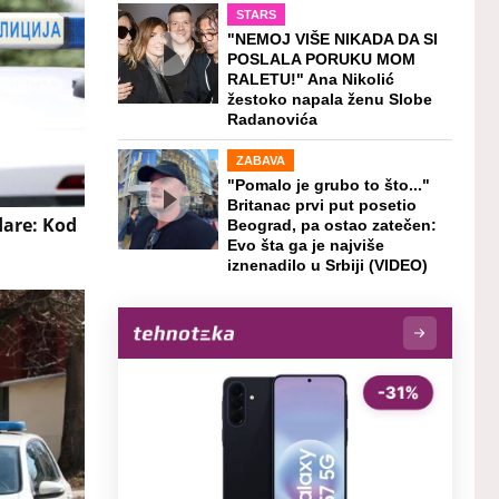
STARS
"NEMOJ VIŠE NIKADA DA SI
POSLALA PORUKU MOM
RALETU!" Ana Nikolić
žestoko napala ženu Slobe
Radanovića
ZABAVA
"Pomalo je grubo to što..."
Britanac prvi put posetio
dare: Kod
Beograd, pa ostao zatečen:
Evo šta ga je najviše
iznenadilo u Srbiji (VIDEO)