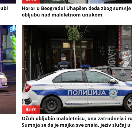
jubi
Horor u Beogradu! Uhapšen deda zbog sumnje
obljubu nad maloletnom unukom
JEZIVO
Očuh obljubio maloletnicu, ona zatrudnela i ro
Sumnja se da je majka sve znala, jeziv slučaj 