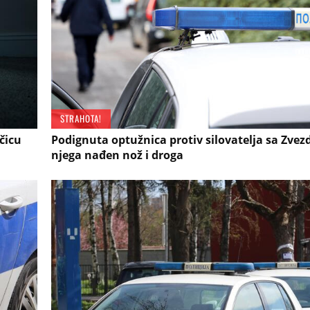
STRAHOTA!
čicu
Podignuta optužnica protiv silovatelja sa Zvez
njega nađen nož i droga