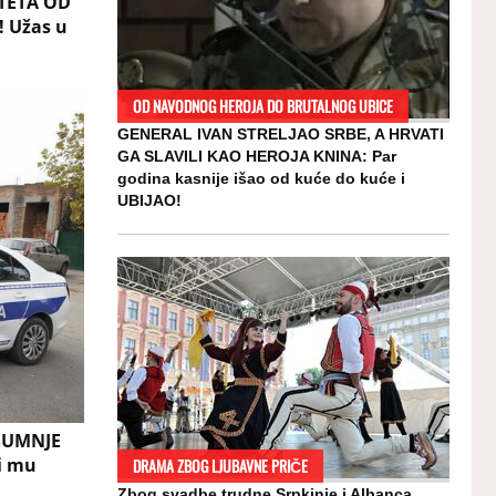
TETA OD
 Užas u
OD NAVODNOG HEROJA DO BRUTALNOG UBICE
GENERAL IVAN STRELJAO SRBE, A HRVATI
GA SLAVILI KAO HEROJA KNINA: Par
godina kasnije išao od kuće do kuće i
UBIJAO!
SUMNJE
i mu
DRAMA ZBOG LJUBAVNE PRIČE
Zbog svadbe trudne Srpkinje i Albanca