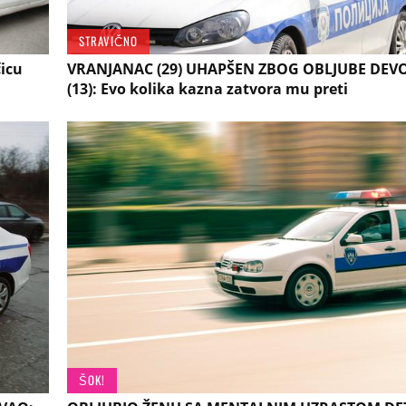
STRAVIČNO
icu
VRANJANAC (29) UHAPŠEN ZBOG OBLJUBE DEVO
(13): Evo kolika kazna zatvora mu preti
ŠOK!