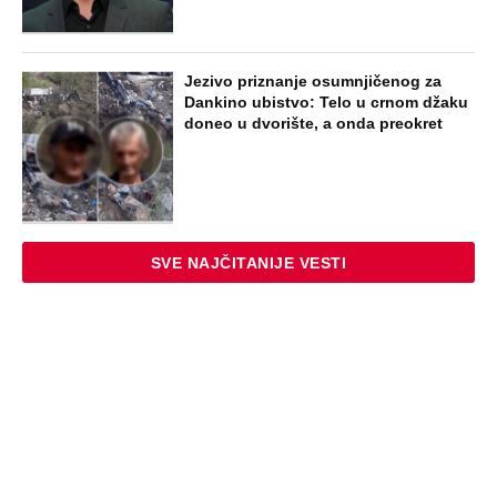
Jezivo priznanje osumnjičenog za
Dankino ubistvo: Telo u crnom džaku
doneo u dvorište, a onda preokret
SVE NAJČITANIJE VESTI