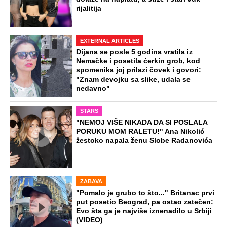
rijalitija
EXTERNAL ARTICLES
Dijana se posle 5 godina vratila iz
Nemačke i posetila ćerkin grob, kod
spomenika joj prilazi čovek i govori:
"Znam devojku sa slike, udala se
nedavno"
STARS
"NEMOJ VIŠE NIKADA DA SI POSLALA
PORUKU MOM RALETU!" Ana Nikolić
žestoko napala ženu Slobe Radanovića
ZABAVA
"Pomalo je grubo to što..." Britanac prvi
put posetio Beograd, pa ostao zatečen:
Evo šta ga je najviše iznenadilo u Srbiji
(VIDEO)