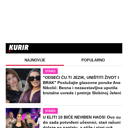
NAJNOVIJE
POPULARNO
STARS
"ODSEĆI ĆU TI JEZIK, UNIŠTITI ŽIVOT I
BRAK" Poslušajte glasovne poruke Ane
Nikolić: Besna i nezaustavljiva uputila
brutalne uvrede i pretnje Slobinoj Jeleni
STARS
U ELITI 10 BIĆE NEVIĐEN HAOS! Ovo su
do sada potvrđeni učesnici, stari računi
dolaze na naplatu, a stiže i stari vuk