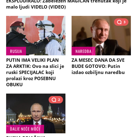
EKSPLODIRALO: Zabeležen MAGIČAN trenutak koji je
malo ljudi VIDELO (VIDEO)
3
RUSIJA
NAREDBA
PUTIN IMA VELIKI PLAN
ZA MESEC DANA DA SVE
ZA ARKTIK: Ovo na slici je
BUDE GOTOVO: Putin
ruski SPECIJALAC koji
izdao ozbiljnu naredbu
prolazi kroz POSEBNU
OBUKU
2
DALJE NEĆE MOĆI