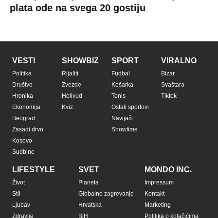
plata ode na svega 20 gostiju
VESTI
SHOWBIZ
SPORT
VIRALNO
Politika
Rijaliti
Fudbal
Bizar
Društvo
Zvezde
Košarka
Svaštara
Hronika
Holivud
Tenis
Tiktok
Ekonomija
Kviz
Ostali sportovi
Beograd
Navijači
Zasadi drvo
Showtime
Kosovo
Sudbine
LIFESTYLE
SVET
MONDO INC.
Život
Planeta
Impressum
Stil
Globalno zagrevanje
Kontakt
Ljubav
Hrvatska
Marketing
Zdravlje
BiH
Politika o kolačićima