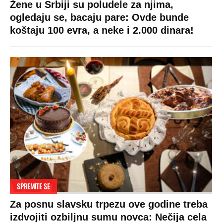
Žene u Srbiji su poludele za njima,
ogledaju se, bacaju pare: Ovde bunde
koštaju 100 evra, a neke i 2.000 dinara!
SPREMITE SE
Za posnu slavsku trpezu ove godine treba
izdvojiti ozbiljnu sumu novca: Nečija cela