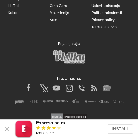
Hi-Tech
Crna Gora
Uslovi korišćenja
Kultura
Makedonija
Politika privatnosti
Auto
Privacy policy
Terms of service
Prijatelji sajta
Pratite nas na:
Espreso.co.rs
INSTALL
Copyright © Espreso.co.rs 2026. Sva prava zadržana. Mondo inc.
Mondo inc.