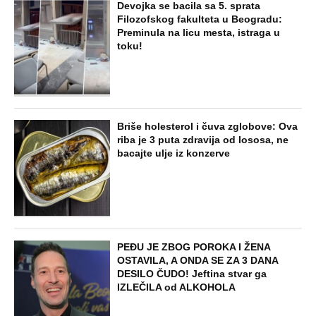
Devojka se bacila sa 5. sprata
Filozofskog fakulteta u Beogradu:
Preminula na licu mesta, istraga u
toku!
Briše holesterol i čuva zglobove: Ova
riba je 3 puta zdravija od lososa, ne
bacajte ulje iz konzerve
PEĐU JE ZBOG POROKA I ŽENA
OSTAVILA, A ONDA SE ZA 3 DANA
DESILO ČUDO! Jeftina stvar ga
IZLEČILA od ALKOHOLA