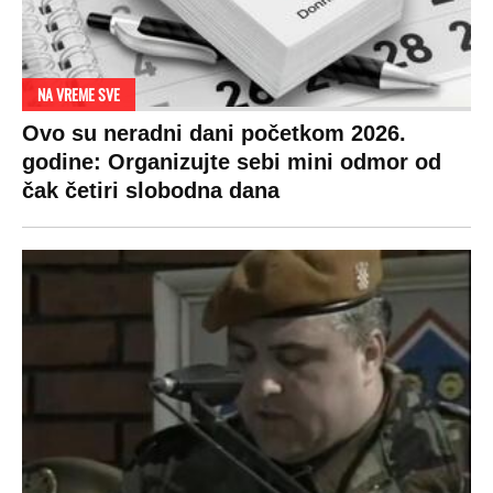
NA VREME SVE
Ovo su neradni dani početkom 2026.
godine: Organizujte sebi mini odmor od
čak četiri slobodna dana