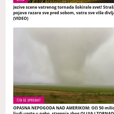
Jezive scene vatrenog tornada šokirale svet! Stra
pojava razara sve pred sobom, vatra sve više divlj
(VIDEO)
ŠTA SE SPREMA?
OPASNA NEPOGODA NAD AMERIKOM: Oči 50 mili
ljudi uprte u nebo, strepnja zbog OLUJA I TORNAD