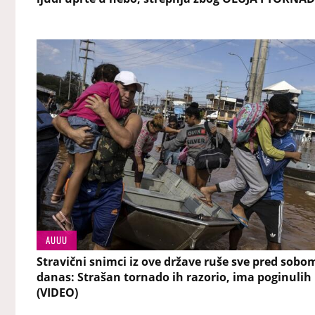
AUUU
Stravični snimci iz ove države ruše sve pred sobo
danas: Strašan tornado ih razorio, ima poginulih
(VIDEO)