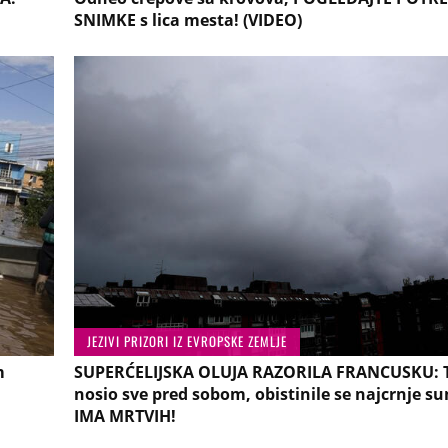
SNIMKE s lica mesta! (VIDEO)
JEZIVI PRIZORI IZ EVROPSKE ZEMLJE
m
SUPERĆELIJSKA OLUJA RAZORILA FRANCUSKU: 
nosio sve pred sobom, obistinile se najcrnje su
IMA MRTVIH!