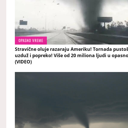
OPASNO VREME
Stravične oluje razaraju Ameriku! Tornada pusto
uzduž i popreko! Više od 20 miliona ljudi u opasno
(VIDEO)