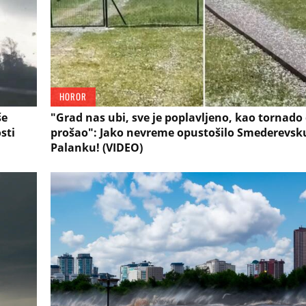
HOROR
še
"Grad nas ubi, sve je poplavljeno, kao tornado 
sti
prošao": Jako nevreme opustošilo Smederevsk
Palanku! (VIDEO)