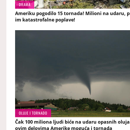
DRAMA
Ameriku pogodilo 15 tornada! Milioni na udaru, p
im katastrofalne poplave!
OLUJE I TORNADO
Čak 100 miliona ljudi biće na udaru opasnih oluja
ovim delovima Amerike moguća i tornada