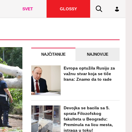
SVET
GLOSSY
NAJČITANIJE
NAJNOVIJE
Evropa optužila Rusiju za
važnu stvar koja se tiče
Irana: Znamo da to rade
Devojka se bacila sa 5.
sprata Filozofskog
fakulteta u Beogradu:
Preminula na licu mesta,
istraga u toku!