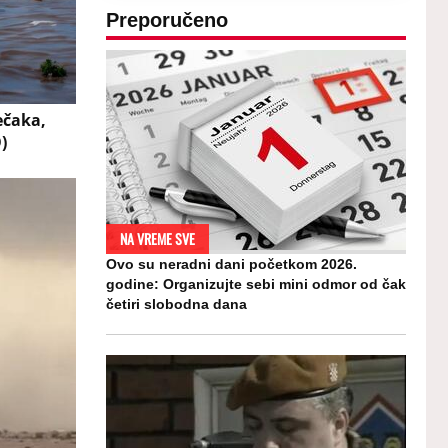
Preporučeno
ečaka,
)
NA VREME SVE
Ovo su neradni dani početkom 2026.
godine: Organizujte sebi mini odmor od čak
četiri slobodna dana