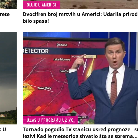
OLUJE U AMERICI
rete
Dvocifren broj mrtvih u Americi: Udarila prirod
bilo spasa!
UŽAS U PROGRAMU UŽIVO
: U
Tornado pogodio TV stanicu usred prognoze - s
jeziv! Kad je meteorlog shvatio šta se sprema...