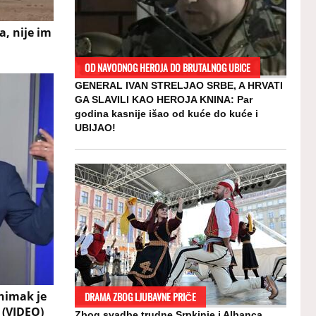
a, nije im
OD NAVODNOG HEROJA DO BRUTALNOG UBICE
GENERAL IVAN STRELJAO SRBE, A HRVATI
GA SLAVILI KAO HEROJA KNINA: Par
godina kasnije išao od kuće do kuće i
UBIJAO!
nimak je
DRAMA ZBOG LJUBAVNE PRIČE
 (VIDEO)
Zbog svadbe trudne Srpkinje i Albanca