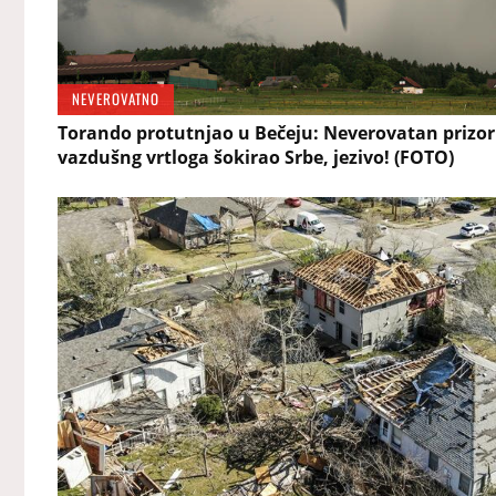
NEVEROVATNO
Torando protutnjao u Bečeju: Neverovatan prizor
vazdušng vrtloga šokirao Srbe, jezivo! (FOTO)