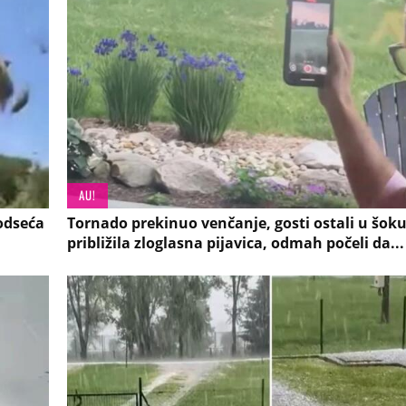
AU!
odseća
Tornado prekinuo venčanje, gosti ostali u šoku
približila zloglasna pijavica, odmah počeli da...