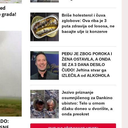
red
e grada!
Briše holesterol i čuva
zglobove: Ova riba je 3
puta zdravija od lososa, ne
bacajte ulje iz konzerve
PEĐU JE ZBOG POROKA I
ŽENA OSTAVILA, A ONDA
SE ZA 3 DANA DESILO
ČUDO! Jeftina stvar ga
IZLEČILA od ALKOHOLA
Jezivo priznanje
osumnjičenog za Dankino
ubistvo: Telo u crnom
džaku doneo u dvorište, a
onda preokret
ADO:
ESNE