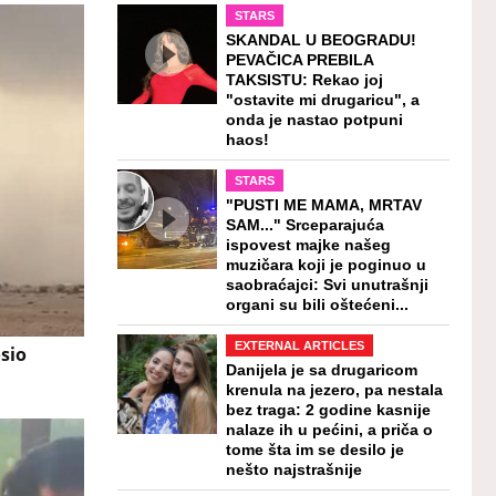
STARS
SKANDAL U BEOGRADU!
PEVAČICA PREBILA
TAKSISTU: Rekao joj
"ostavite mi drugaricu", a
onda je nastao potpuni
haos!
STARS
"PUSTI ME MAMA, MRTAV
SAM..." Srceparajuća
ispovest majke našeg
muzičara koji je poginuo u
saobraćajci: Svi unutrašnji
organi su bili oštećeni...
EXTERNAL ARTICLES
sio
Danijela je sa drugaricom
krenula na jezero, pa nestala
bez traga: 2 godine kasnije
nalaze ih u pećini, a priča o
tome šta im se desilo je
nešto najstrašnije