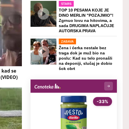
STARS
TOP 10 PESAMA KOJE JE
DINO MERLIN "POZAJMIO"!
Zgrnuo lovu na hitovima, a
sada DRUGIMA NAPLAĆUJE
AUTORSKA PRAVA
ZABAVA
Žena i ćerka nestale bez
traga dok je muž bio na
poslu: Kad su telo pronašli
na deponiji, slučaj je dobio
šok obrt
 kad se
 (VIDEO)