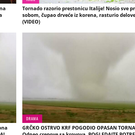
šna
Tornado razorio prestonicu Italije! Nosio sve p
a
sobom, čupao drveće iz korena, rasturio delov
(VIDEO)
DRAMA
ona
GRČKO OSTRVO KRF POGODIO OPASAN TORN
A!
Odneo crepove sa krovova, POGLEDAJTE POTR