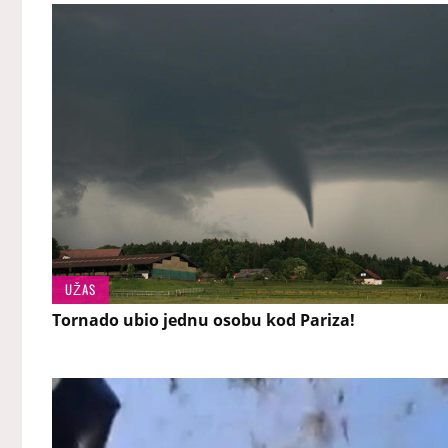
UŽAS
Tornado ubio jednu osobu kod Pariza!