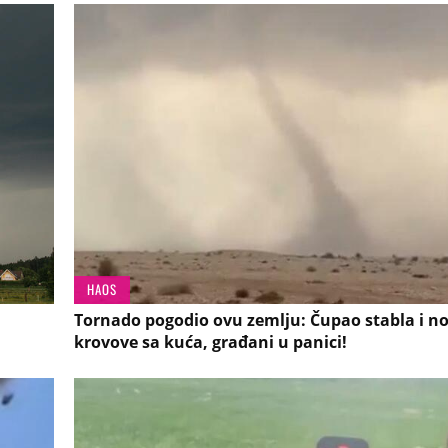
HAOS
Tornado pogodio ovu zemlju: Čupao stabla i no
krovove sa kuća, građani u panici!