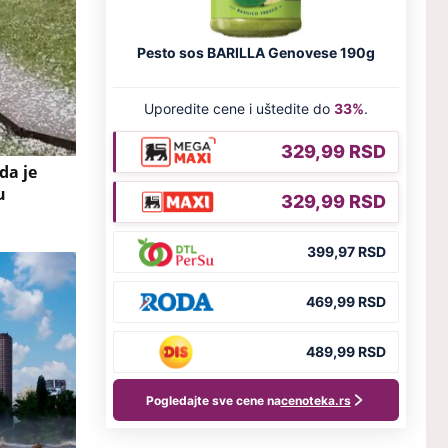
da je
u