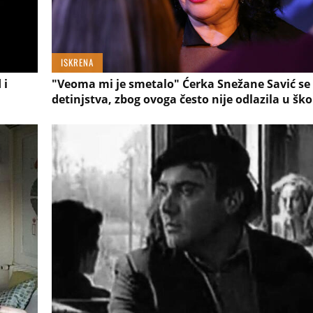
ISKRENA
 i
"Veoma mi je smetalo" Ćerka Snežane Savić se 
detinjstva, zbog ovoga često nije odlazila u ško