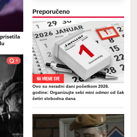
Preporučeno
prisetila
lu
1
NA VREME SVE
Ovo su neradni dani početkom 2026.
godine: Organizujte sebi mini odmor od čak
četiri slobodna dana