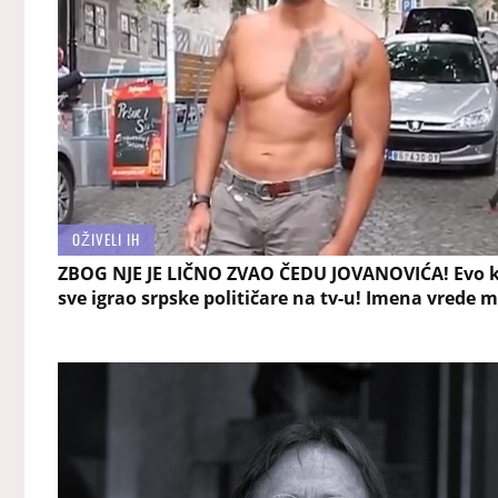
OŽIVELI IH
ZBOG NJE JE LIČNO ZVAO ČEDU JOVANOVIĆA! Evo k
sve igrao srpske političare na tv-u! Imena vrede m