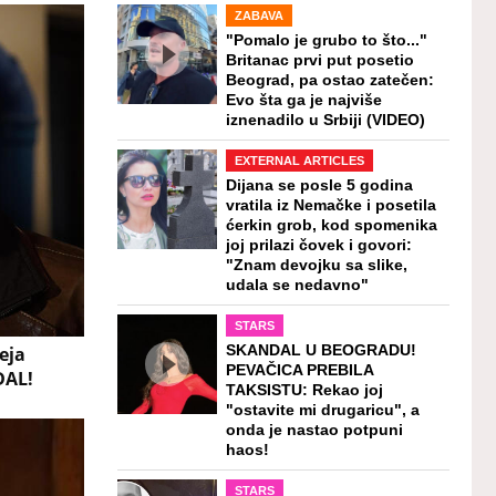
ZABAVA
"Pomalo je grubo to što..."
Britanac prvi put posetio
Beograd, pa ostao zatečen:
Evo šta ga je najviše
iznenadilo u Srbiji (VIDEO)
EXTERNAL ARTICLES
Dijana se posle 5 godina
vratila iz Nemačke i posetila
ćerkin grob, kod spomenika
joj prilazi čovek i govori:
"Znam devojku sa slike,
udala se nedavno"
STARS
eja
SKANDAL U BEOGRADU!
PEVAČICA PREBILA
DAL!
TAKSISTU: Rekao joj
"ostavite mi drugaricu", a
onda je nastao potpuni
haos!
STARS