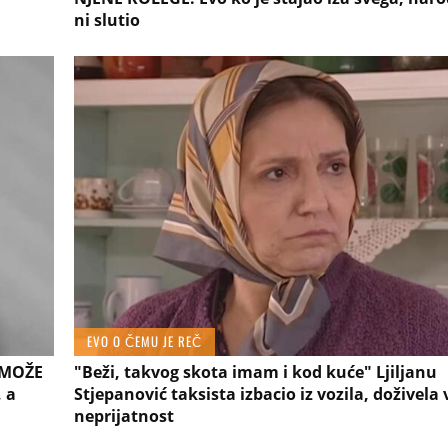
ni slutio
EVO O ČEMU JE REČ
 MOŽE
"Beži, takvog skota imam i kod kuće" Ljiljanu
 a
Stjepanović taksista izbacio iz vozila, doživela 
neprijatnost