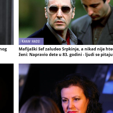
KAKAV HAOS!
enog
Mafijaški šef zaludeo Srpkinje, a nikad nije hte
ženi: Napravio dete u 83. godini - ljudi se pitaj