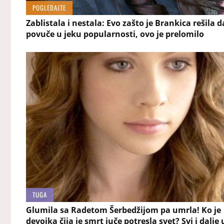
POGLEDAJTE
Zablistala i nestala: Evo zašto je Brankica rešila d
povuče u jeku popularnosti, ovo je prelomilo
TUGA
Glumila sa Radetom Šerbedžijom pa umrla! Ko je
devojka čija je smrt juče potresla svet? Svi i dalje