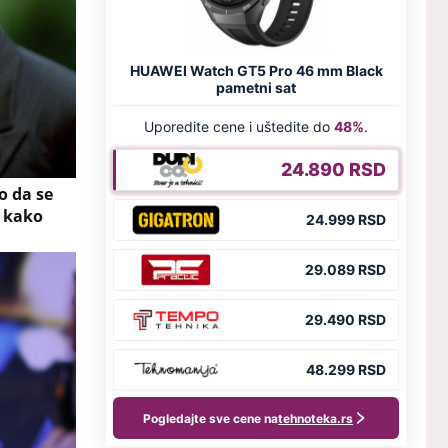
o da se
u kako