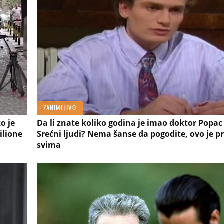
ZANIMLJIVO
o je
Da li znate koliko godina je imao doktor Popac 
ilione
Srećni ljudi? Nema šanse da pogodite, ovo je 
svima