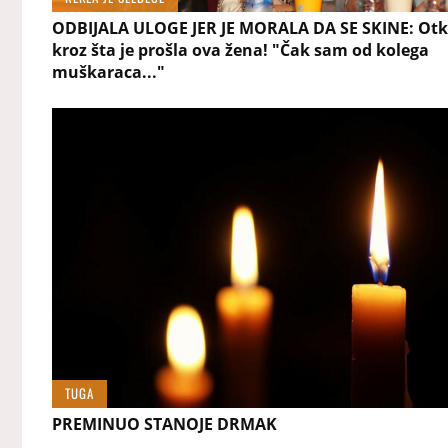
ODBIJALA ULOGE JER JE MORALA DA SE SKINE: Otk
kroz šta je prošla ova žena! "Čak sam od kolega
muškaraca..."
TUGA
PREMINUO STANOJE DRMAK