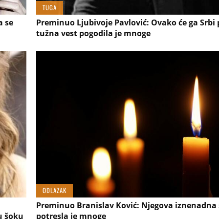
TUGA
a se
Preminuo Ljubivoje Pavlović: Ovako će ga Srbi 
tužna vest pogodila je mnoge
ODLAZAK
Preminuo Branislav Ković: Njegova iznenadna
 u šoku
potresla je mnoge