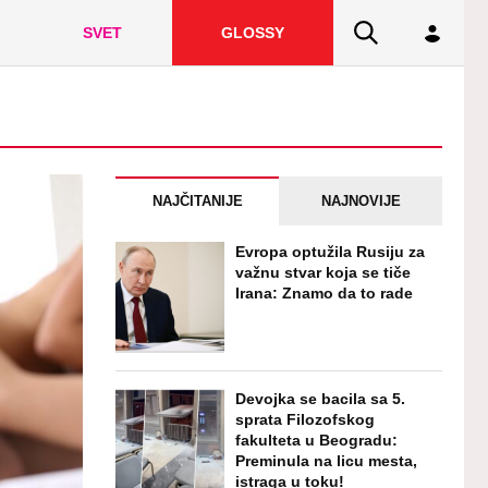
SVET
GLOSSY
NAJČITANIJE
NAJNOVIJE
Evropa optužila Rusiju za
važnu stvar koja se tiče
Irana: Znamo da to rade
Devojka se bacila sa 5.
sprata Filozofskog
fakulteta u Beogradu:
Preminula na licu mesta,
istraga u toku!