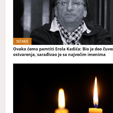
SEĆANJE
Ovako ćemo pamtiti Erola Kadića: Bio je deo čuv
ostvarenja, sarađivao je sa najvećim imenima