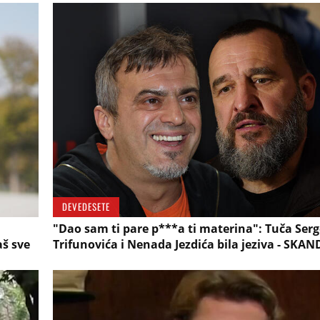
DEVEDESETE
"Dao sam ti pare p***a ti materina": Tuča Serg
aš sve
Trifunovića i Nenada Jezdića bila jeziva - SKAN