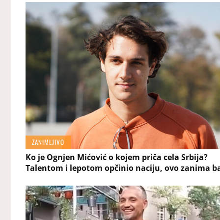
ZANIMLJIVO
Ko je Ognjen Mićović o kojem priča cela Srbija?
Talentom i lepotom opčinio naciju, ovo zanima b