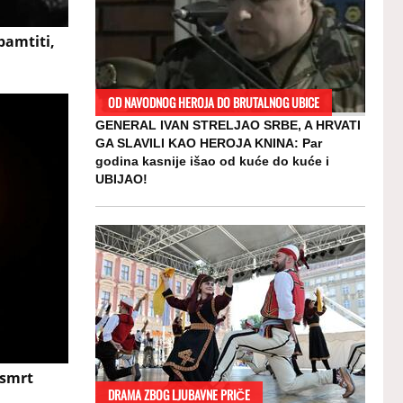
pamtiti,
OD NAVODNOG HEROJA DO BRUTALNOG UBICE
GENERAL IVAN STRELJAO SRBE, A HRVATI
GA SLAVILI KAO HEROJA KNINA: Par
godina kasnije išao od kuće do kuće i
UBIJAO!
 smrt
DRAMA ZBOG LJUBAVNE PRIČE