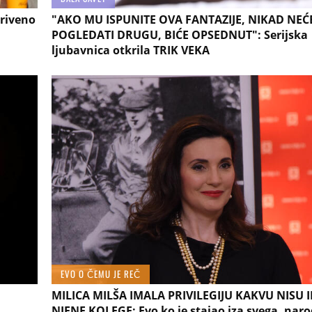
riveno
"AKO MU ISPUNITE OVA FANTAZIJE, NIKAD NEĆ
POGLEDATI DRUGU, BIĆE OPSEDNUT": Serijska
ljubavnica otkrila TRIK VEKA
EVO O ČEMU JE REČ
MILICA MILŠA IMALA PRIVILEGIJU KAKVU NISU 
NJENE KOLEGE: Evo ko je stajao iza svega, naro