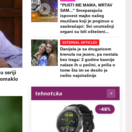
"PUSTI ME MAMA, MRTAV
SAM..." Srceparajuća
ispovest majke našeg
muzičara koji je poginuo u
saobraćajci: Svi unutrašnji
organi su bili oštećeni...
EXTERNAL ARTICLES
Danijela je sa drugaricom
krenula na jezero, pa nestala
bez traga: 2 godine kasnije
nalaze ih u pećini, a priča o
tome šta im se desilo je
u seriji
nešto najstrašnije
promaklo