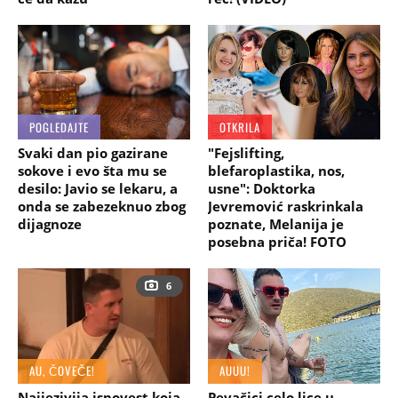
POGLEDAJTE
OTKRILA
Svaki dan pio gazirane
"Fejslifting,
sokove i evo šta mu se
blefaroplastika, nos,
desilo: Javio se lekaru, a
usne": Doktorka
onda se zabezeknuo zbog
Jevremović raskrinkala
dijagnoze
poznate, Melanija je
posebna priča! FOTO
6
AU, ČOVEČE!
AUUU!
Najjezivija ispovest koja
Pevačici celo lice u