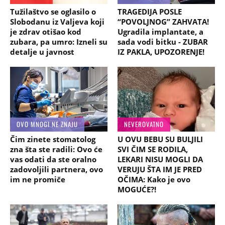
Tužilaštvo se oglasilo o
TRAGEDIJA POSLE
Slobodanu iz Valjeva koji
“POVOLJNOG” ZAHVATA!
je zdrav otišao kod
Ugradila implantate, a
zubara, pa umro: Izneli su
sada vodi bitku - ZUBAR
detalje u javnost
IZ PAKLA, UPOZORENJE!
OVO MNOGI NE ZNAJU
NEVEROVATNO
Čim zinete stomatolog
U OVU BEBU SU BULJILI
zna šta ste radili: Ovo će
SVI ČIM SE RODILA,
vas odati da ste oralno
LEKARI NISU MOGLI DA
zadovoljili partnera, ovo
VERUJU ŠTA IM JE PRED
im ne promiče
OČIMA: Kako je ovo
MOGUĆE?!