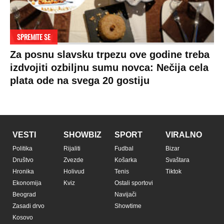
SPREMITE SE
Za posnu slavsku trpezu ove godine treba
izdvojiti ozbiljnu sumu novca: Nečija cela
plata ode na svega 20 gostiju
VESTI
SHOWBIZ
SPORT
VIRALNO
Politika
Rijaliti
Fudbal
Bizar
Društvo
Zvezde
Košarka
Svaštara
Hronika
Holivud
Tenis
Tiktok
Ekonomija
Kviz
Ostali sportovi
Beograd
Navijači
Zasadi drvo
Showtime
Kosovo