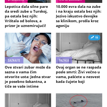
Lepotica dala silne pare
10.000 evra dala na zube
da sredi zube u Turskoj,
i na kraju ostala bez njih:
pa ostala bez njih:
Jezivo iskustvo devojke
Vrištala od bolova, a
sa klinikom, prošla kroz
prizor je uznemirujući!
agoniju
15
SAZNAJTE
PAŽNJA
Ove stvari zubar može da
Ovaj organ se ne raspada
sazna o vama čim
posle smrti: Živi večno u
otvorite usta: Jedna stvar
vama, pašćete u nesvest
je posebno šokantna, a
kada čujete koji
tiče se vaše intime