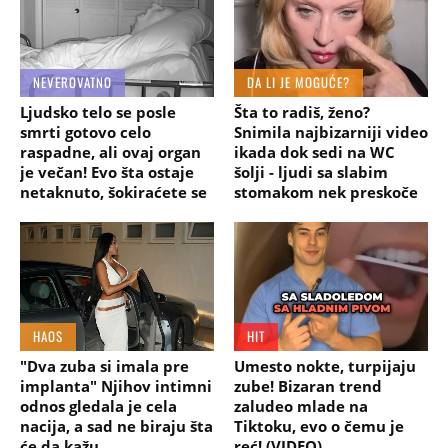
NEVEROVATNO
DA LI JE MOGUĆE?
Ljudsko telo se posle
Šta to radiš, ženo?
smrti gotovo celo
Snimila najbizarniji video
raspadne, ali ovaj organ
ikada dok sedi na WC
je večan! Evo šta ostaje
šolji - ljudi sa slabim
netaknuto, šokiraćete se
stomakom nek preskoče
HAOS
HIT
"Dva zuba si imala pre
Umesto nokte, turpijaju
implanta" Njihov intimni
zube! Bizaran trend
odnos gledala je cela
zaludeo mlade na
nacija, a sad ne biraju šta
Tiktoku, evo o čemu je
će da kažu
reć! (VIDEO)