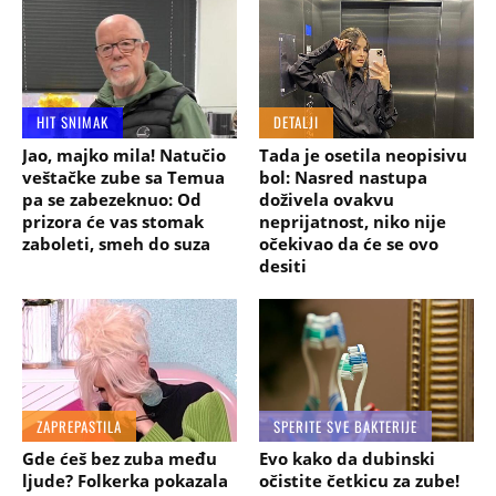
HIT SNIMAK
DETALJI
Jao, majko mila! Natučio
Tada je osetila neopisivu
veštačke zube sa Temua
bol: Nasred nastupa
pa se zabezeknuo: Od
doživela ovakvu
prizora će vas stomak
neprijatnost, niko nije
zaboleti, smeh do suza
očekivao da će se ovo
desiti
ZAPREPASTILA
SPERITE SVE BAKTERIJE
Gde ćeš bez zuba među
Evo kako da dubinski
ljude? Folkerka pokazala
očistite četkicu za zube!