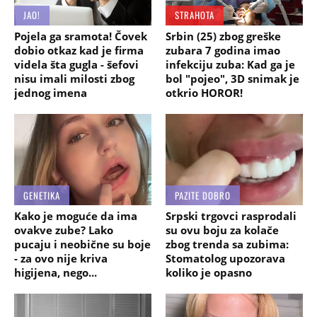
JAO!
STRAHOTA
Pojela ga sramota! Čovek
Srbin (25) zbog greške
dobio otkaz kad je firma
zubara 7 godina imao
videla šta gugla - šefovi
infekciju zuba: Kad ga je
nisu imali milosti zbog
bol "pojeo", 3D snimak je
jednog imena
otkrio HOROR!
GENETIKA
PAZITE DOBRO
Kako je moguće da ima
Srpski trgovci rasprodali
ovakve zube? Lako
su ovu boju za kolače
pucaju i neobične su boje
zbog trenda sa zubima:
- za ovo nije kriva
Stomatolog upozorava
higijena, nego...
koliko je opasno