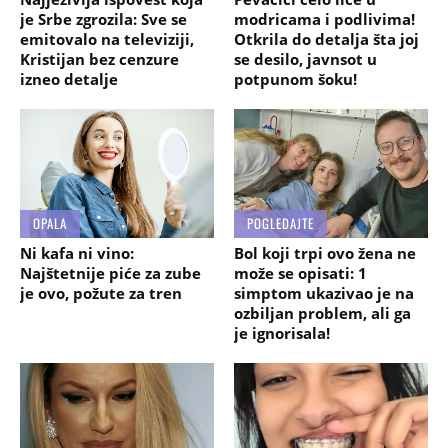
je Srbe zgrozila: Sve se
modricama i podlivima!
emitovalo na televiziji,
Otkrila do detalja šta joj
Kristijan bez cenzure
se desilo, javnsot u
izneo detalje
potpunom šoku!
OPALA
POGLEDAJTE
Ni kafa ni vino:
Bol koji trpi ovo žena ne
Najštetnije piće za zube
može se opisati: 1
je ovo, požute za tren
simptom ukazivao je na
ozbiljan problem, ali ga
je ignorisala!