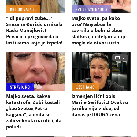
KRITOKIVALA JE
SVE JE IZNENADILA
"Idi popravi zube...''
Majko sveta, pa kako
Snežana Đurišić urnisala
ovo? Nagrabusila i
Radu Manojlović!
završila u bolnici zbog
Pevačica progovorila o
slatkiša, nedeljama nije
kritikama koje je trpela!
mogla da otvori usta
7
STRAVIČNO
ČESTITAMO
Majko sveta, kakva
Izmenjen lični opis
katastrofa! Zubi koštali
Marije Šerifović! Ovakvu
„kao Svetog Petra
je niko nije video, od
kajgana“, a onda se
danas je DRUGA žena
zabezeknula na ulici, da
poludi