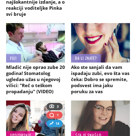
najšokantnije izdanje, a o
reakciji voditeljke Pinka
svi bruje
FUJ!
DA LI ZNATE?
Mladić nije oprao zube 20
Ako ste sanjali da vam
godina! Stomatolog
ispadaju zubi, evo šta vas
ugledao užas u njegovoj
čeka: Dobro se spremite,
vilici: "Reč o teškom
podsvest ima jaku
propadanju" (VIDEO)
poruku za vas
3
1
14
UPOZORENJE
ŠTA JE SNAŠLO...