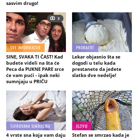
sasvim drugo!
3
SVE INFORMACIJE
PROBAJTE!
SINE, SVAKA TI ČAST! Kad
Lekar objasnio šta se
budete videli na šta će
dogodi u telu kada
Peca da PUKNE PARE srce
prestanete da jedete
će vam pući - ipak neki
slatko dve nedelje!
sumnjaju u PRIČU
ŠIFROVANA SIMBOLIKA
JEZIVO
4 vrste sna koja vam daju
Stefan se smrzao kada je