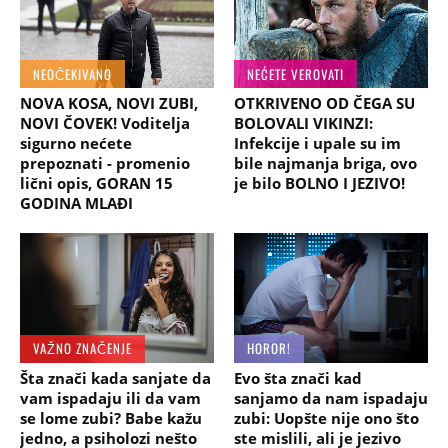
NEOČEKIVANO
NEĆETE VEROVATI
NOVA KOSA, NOVI ZUBI,
OTKRIVENO OD ČEGA SU
NOVI ČOVEK! Voditelja
BOLOVALI VIKINZI:
sigurno nećete
Infekcije i upale su im
prepoznati - promenio
bile najmanja briga, ovo
lični opis, GORAN 15
je bilo BOLNO I JEZIVO!
GODINA MLAĐI
VAŽNO ZNAČENJE
HOROR!
Šta znači kada sanjate da
Evo šta znači kad
vam ispadaju ili da vam
sanjamo da nam ispadaju
se lome zubi? Babe kažu
zubi: Uopšte nije ono što
jedno, a psiholozi nešto
ste mislili, ali je jezivo