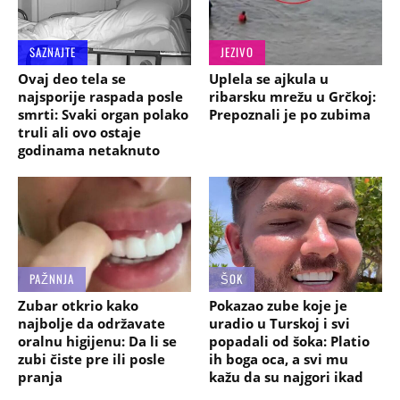
SAZNAJTE
JEZIVO
Ovaj deo tela se
Uplela se ajkula u
najsporije raspada posle
ribarsku mrežu u Grčkoj:
smrti: Svaki organ polako
Prepoznali je po zubima
truli ali ovo ostaje
godinama netaknuto
PAŽNNJA
ŠOK
Zubar otkrio kako
Pokazao zube koje je
najbolje da održavate
uradio u Turskoj i svi
oralnu higijenu: Da li se
popadali od šoka: Platio
zubi čiste pre ili posle
ih boga oca, a svi mu
pranja
kažu da su najgori ikad