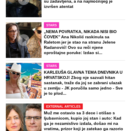
su zadavljena, a na najmoćnijeg je
izvršen atentat
STARS
„NEMA POVRATKA, NIKADA NISI BIO
ČOVEK” Ana Nikolić raskinula sa
Raletom jer je stao na stranu Jelene
Radanović! Ovo su reči njene
oproštajne poruke: Izdao si...
STARS
KARLEUŠA GLAVNA TEMA DNEVNIKA U
HRVATSKOJ! Zbog nje sazvali hitan
sastanak, traže da joj se zabrani ulazak
u zemlju - JK poručila samo jedno - Sve
je to plod...
EXTERNAL ARTICLES
Muž me ostavio sa 3 dece i otišao s
ljubavnicom, kupio joj stan i auto: Kad
ga je nezamislivo izdala, došao mi na
vratima, prizor koji je zatekao ga razorio