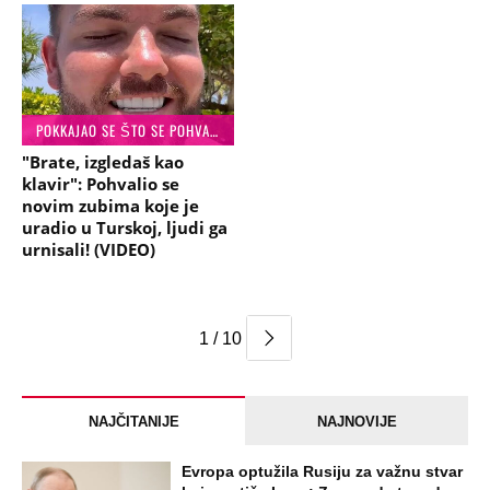
POKKAJAO SE ŠTO SE POHVALIO
"Brate, izgledaš kao
klavir": Pohvalio se
novim zubima koje je
uradio u Turskoj, ljudi ga
urnisali! (VIDEO)
1 / 10
NAJČITANIJE
NAJNOVIJE
Evropa optužila Rusiju za važnu stvar