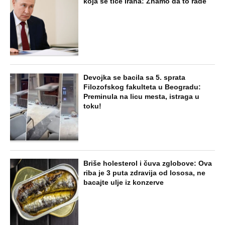
koja se tiče Irana: Znamo da to rade
Devojka se bacila sa 5. sprata
Filozofskog fakulteta u Beogradu:
Preminula na licu mesta, istraga u
toku!
Briše holesterol i čuva zglobove: Ova
riba je 3 puta zdravija od lososa, ne
bacajte ulje iz konzerve