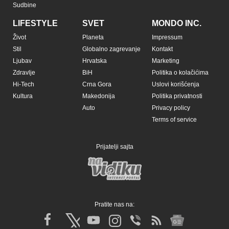
Sudbine
LIFESTYLE
SVET
MONDO INC.
Život
Planeta
Impressum
Stil
Globalno zagrevanje
Kontakt
Ljubav
Hrvatska
Marketing
Zdravlje
BiH
Politika o kolačićima
Hi-Tech
Crna Gora
Uslovi korišćenja
Kultura
Makedonija
Politika privatnosti
Auto
Privacy policy
Terms of service
Prijatelji sajta
Pratite nas na: