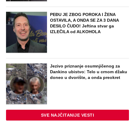
PEĐU JE ZBOG POROKA I ŽENA
OSTAVILA, A ONDA SE ZA 3 DANA
DESILO ČUDO! Jeftina stvar ga
IZLEČILA od ALKOHOLA
Jezivo priznanje osumnjičenog za
Dankino ubistvo: Telo u crnom džaku
doneo u dvorište, a onda preokret
SVE NAJČITANIJE VESTI