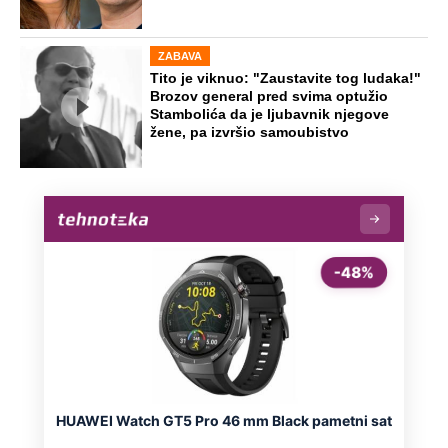
ZABAVA
Tito je viknuo: "Zaustavite tog ludaka!"
Brozov general pred svima optužio
Stambolića da je ljubavnik njegove
žene, pa izvršio samoubistvo