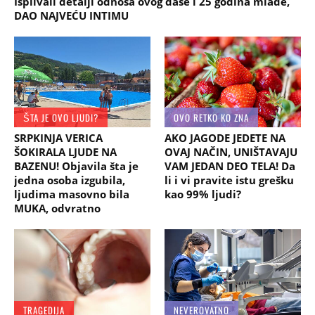
Isplivali detalji odnosa ovog dase i 25 godina mlađe,
DAO NAJVEĆU INTIMU
ŠTA JE OVO LJUDI?
OVO RETKO KO ZNA
SRPKINJA VERICA
AKO JAGODE JEDETE NA
ŠOKIRALA LJUDE NA
OVAJ NAČIN, UNIŠTAVAJU
BAZENU! Objavila šta je
VAM JEDAN DEO TELA! Da
jedna osoba izgubila,
li i vi pravite istu grešku
ljudima masovno bila
kao 99% ljudi?
MUKA, odvratno
TRAGEDIJA
NEVEROVATNO