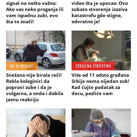
signal na nešto važno:
video šta je upecao: Ovo
Ako vas neko proganja ili
zubato stvorenje izaziva
vam ispadnu zubi, evo
katastrofu gde stigne,
šta to znači!
odvratno je!
KO BI REKAO?
STRAŠNA STATISTIKA
Snežana nije birala reči!
Više od 11 odsto građana
Rekla koleginici da
Srbije nema nijedan zub!
popravi zube i da je
Kad čujte podatak za
vulgarna, a onda i dobila
decu, pozliće vam
jasnu reakciju