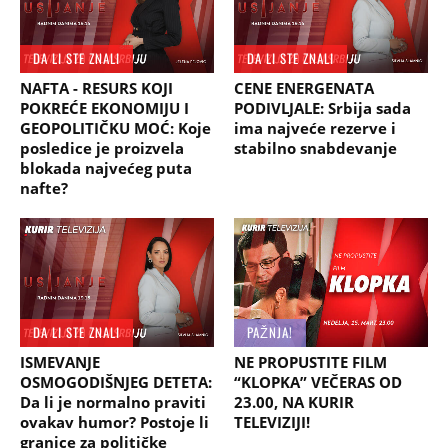
DA LI STE ZNALI
DA LI STE ZNALI
NAFTA - RESURS KOJI
CENE ENERGENATA
POKREĆE EKONOMIJU I
PODIVLJALE: Srbija sada
GEOPOLITIČKU MOĆ: Koje
ima najveće rezerve i
posledice je proizvela
stabilno snabdevanje
blokada najvećeg puta
nafte?
DA LI STE ZNALI
PAŽNJA!
ISMEVANJE
NE PROPUSTITE FILM
OSMOGODIŠNJEG DETETA:
“KLOPKA” VEČERAS OD
Da li je normalno praviti
23.00, NA KURIR
ovakav humor? Postoje li
TELEVIZIJI!
granice za političke