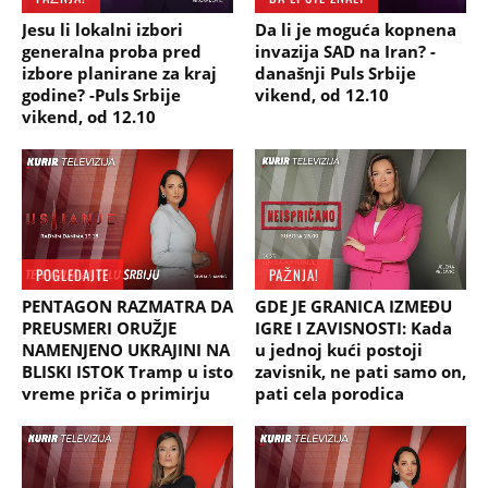
Jesu li lokalni izbori
Da li je moguća kopnena
generalna proba pred
invazija SAD na Iran? -
izbore planirane za kraj
današnji Puls Srbije
godine? -Puls Srbije
vikend, od 12.10
vikend, od 12.10
POGLEDAJTE
PAŽNJA!
PENTAGON RAZMATRA DA
GDE JE GRANICA IZMEĐU
PREUSMERI ORUŽJE
IGRE I ZAVISNOSTI: Kada
NAMENJENO UKRAJINI NA
u jednoj kući postoji
BLISKI ISTOK Tramp u isto
zavisnik, ne pati samo on,
vreme priča o primirju
pati cela porodica