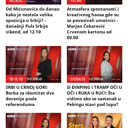
PAŽNJA!
VAŽNO
Od Mićunovića do danas:
Atmosfera spontanosti i
kako je nestala velika
kreativnog haosa gde su
opozicija u Srbiji? -
se povezivali umetnici -
današnji Puls Srbije
Marjan Čekarević
vikend, od 12.10
Crvenom kartonu od
00.00
TO JE TO
SAZNAJTE
SRBI U CRNOJ GORI:
SI ĐINPING I TRAMP OČI U
Borba za identitet dve
OČI I RUKA U RUCI: Šta
decenije posle
vidimo ako se sastanak u
referenduma
Pekingu stavi pod lupu?