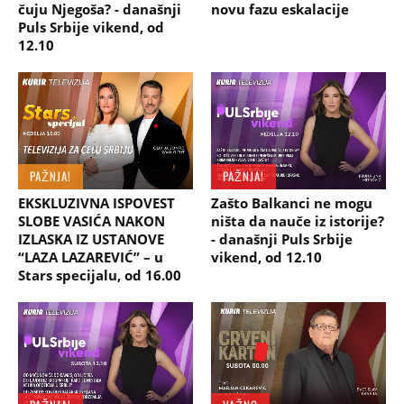
čuju Njegoša? - današnji
novu fazu eskalacije
Puls Srbije vikend, od
12.10
PAŽNJA!
PAŽNJA!
EKSKLUZIVNA ISPOVEST
Zašto Balkanci ne mogu
SLOBE VASIĆA NAKON
ništa da nauče iz istorije?
IZLASKA IZ USTANOVE
- današnji Puls Srbije
“LAZA LAZAREVIĆ” – u
vikend, od 12.10
Stars specijalu, od 16.00