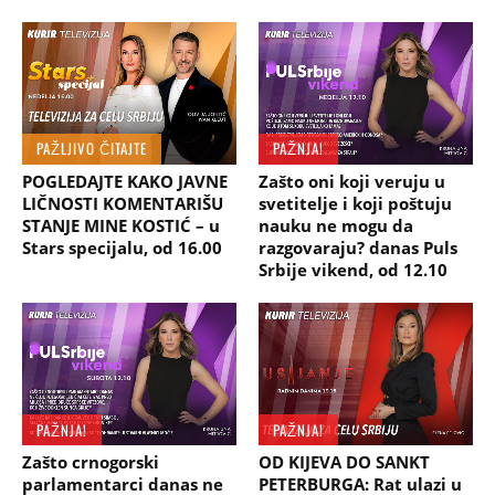
PAŽLJIVO ČITAJTE
PAŽNJA!
POGLEDAJTE KAKO JAVNE
Zašto oni koji veruju u
LIČNOSTI KOMENTARIŠU
svetitelje i koji poštuju
STANJE MINE KOSTIĆ – u
nauku ne mogu da
Stars specijalu, od 16.00
razgovaraju? danas Puls
Srbije vikend, od 12.10
PAŽNJA!
PAŽNJA!
Zašto crnogorski
OD KIJEVA DO SANKT
parlamentarci danas ne
PETERBURGA: Rat ulazi u