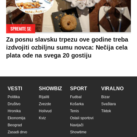
SPREMITE SE
Za posnu slavsku trpezu ove godine treba
izdvojiti ozbiljnu sumu novca: Nečija cela
plata ode na svega 20 gostiju
VESTI
SHOWBIZ
SPORT
VIRALNO
Politika
Rijaliti
Fudbal
Bizar
Društvo
Zvezde
Košarka
Svaštara
Hronika
Holivud
Tenis
Tiktok
Ekonomija
Kviz
Ostali sportovi
Beograd
Navijači
Zasadi drvo
Showtime