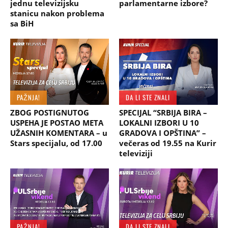
jednu televizijsku
parlamentarne izbore?
stanicu nakon problema
sa BiH
PAŽNJA!
DA LI STE ZNALI
ZBOG POSTIGNUTOG
SPECIJAL “SRBIJA BIRA –
USPEHA JE POSTAO META
LOKALNI IZBORI U 10
UŽASNIH KOMENTARA – u
GRADOVA I OPŠTINA” –
Stars specijalu, od 17.00
večeras od 19.55 na Kurir
televiziji
PAŽNJA!
DA LI STE ZNALI