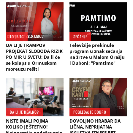
TO JE TO
SEĆANJE
DA LI JE TRAMPOV
Televizije prekinule
PROJEKAT SLOBODA RIZIK
program u znak sećanja
PO MIR U SVETU: Da li će
na žrtve u Malom Orašju
se kolaps u Ormuskom
i Duboni: "Pamtimo"
moreuzu rešiti
DA LI JE REALNO?
POGLEDAJTE DOBRO
NISTE IMALI POJMA
DOVOLJNO HRABAR DA
KOLIKO JE ŠTETNO!
LIČNA, NEPRIJATNA
Najopasnije podešavanje
ISKUSTVA IZNESE BEZ