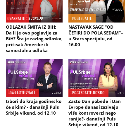
SAZNAJTE
POGLEDAJTE
ODLAZAK ŠMITA IZ BIH:
NASTAVAK SAGE “OD
Da li je ovo poglavlje za
ČETIRI DO POLA SEDAM”–
BiH? Šta je razlog odlaska,
u Stars specijalu, od
pritisak Amerike ili
16.00
samostalna odluka
DA LI STE ZNALI
POGLEDAJTE DOBRO
Izbori do kraja godine: ko
Zašto Dan pobede i Dan
će s kim? - današnji Puls
Evrope danas izazivaju
Srbije vikend, od 12.10
više kontroverzi nego
ranije?- današnji Puls
Srbije vikend, od 12.10