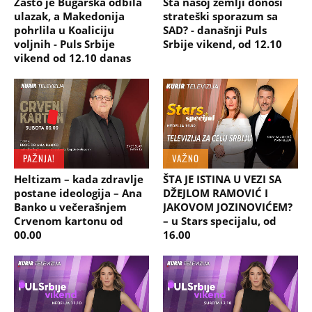
Zašto je Bugarska odbila
Šta našoj zemlji donosi
ulazak, a Makedonija
strateški sporazum sa
pohrlila u Koaliciju
SAD? - današnji Puls
voljnih - Puls Srbije
Srbije vikend, od 12.10
vikend od 12.10 danas
PAŽNJA!
VAŽNO
Heltizam – kada zdravlje
ŠTA JE ISTINA U VEZI SA
postane ideologija – Ana
DŽEJLOM RAMOVIĆ I
Banko u večerašnjem
JAKOVOM JOZINOVIĆEM?
Crvenom kartonu od
– u Stars specijalu, od
00.00
16.00