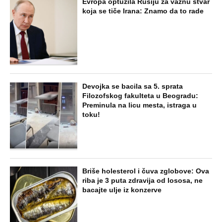
Evropa optužila Rusiju za važnu stvar
koja se tiče Irana: Znamo da to rade
Devojka se bacila sa 5. sprata
Filozofskog fakulteta u Beogradu:
Preminula na licu mesta, istraga u
toku!
Briše holesterol i čuva zglobove: Ova
riba je 3 puta zdravija od lososa, ne
bacajte ulje iz konzerve