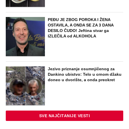
PEĐU JE ZBOG POROKA I ŽENA
OSTAVILA, A ONDA SE ZA 3 DANA
DESILO ČUDO! Jeftina stvar ga
IZLEČILA od ALKOHOLA
Jezivo priznanje osumnjičenog za
Dankino ubistvo: Telo u crnom džaku
doneo u dvorište, a onda preokret
SVE NAJČITANIJE VESTI