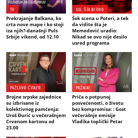
TV
IJU, ŠTA BI OVO
Prekrajanje Balkana, ko
Šok scena u Poteri, a tek
crta nove mape i ko stoji
da vidite šta je
iza njih?-današnji Puls
Memedović uradio:
Srbije vikend, od 12.10
Nikad se ovo nije desilo
usred programa
PAŽLJIVO ČITAJTE
PAŽNJA!
Brojne srpske zajednice
Priča o potpunoj
su izbrisane iz
posvećenosti, o životu
kolektivnog pamćenja:
bez kompromisa: : Gost
Uroš Đurić u večerašnjem
večerašnje emisije
Crvenom kartonu od
Vladika toplički Petar
23.00