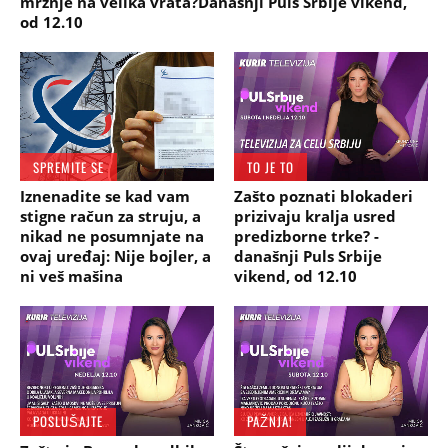
mržnje na velika vrata?Današnji Puls Srbije vikend,
od 12.10
SPREMITE SE
TO JE TO
Iznenadite se kad vam
Zašto poznati blokaderi
stigne račun za struju, a
prizivaju kralja usred
nikad ne posumnjate na
predizborne trke? -
ovaj uređaj: Nije bojler, a
današnji Puls Srbije
ni veš mašina
vikend, od 12.10
POSLUŠAJTE
PAŽNJA!