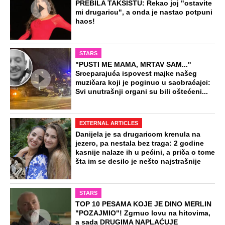
PREBILA TAKSISTU: Rekao joj "ostavite
mi drugaricu", a onda je nastao potpuni
haos!
STARS
"PUSTI ME MAMA, MRTAV SAM..."
Srceparajuća ispovest majke našeg
muzičara koji je poginuo u saobraćajci:
Svi unutrašnji organi su bili oštećeni...
EXTERNAL ARTICLES
Danijela je sa drugaricom krenula na
jezero, pa nestala bez traga: 2 godine
kasnije nalaze ih u pećini, a priča o tome
šta im se desilo je nešto najstrašnije
STARS
TOP 10 PESAMA KOJE JE DINO MERLIN
"POZAJMIO"! Zgrnuo lovu na hitovima,
a sada DRUGIMA NAPLAĆUJE