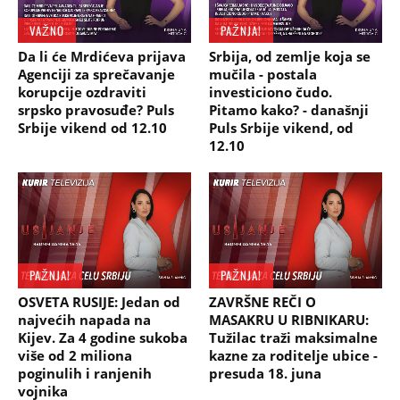
VAŽNO
PAŽNJA!
Da li će Mrdićeva prijava
Srbija, od zemlje koja se
Agenciji za sprečavanje
mučila - postala
korupcije ozdraviti
investiciono čudo.
srpsko pravosuđe? Puls
Pitamo kako? - današnji
Srbije vikend od 12.10
Puls Srbije vikend, od
12.10
PAŽNJA!
PAŽNJA!
OSVETA RUSIJE: Jedan od
ZAVRŠNE REČI O
najvećih napada na
MASAKRU U RIBNIKARU:
Kijev. Za 4 godine sukoba
Tužilac traži maksimalne
više od 2 miliona
kazne za roditelje ubice -
poginulih i ranjenih
presuda 18. juna
vojnika