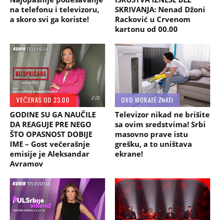
na telefonu i televizoru,
SKRIVANJA: Nenad Džoni
a skoro svi ga koriste!
Racković u Crvenom
kartonu od 00.00
VEČERAS OD 23.00
OVO MORATE ZNATI
GODINE SU GA NAUČILE
Televizor nikad ne brišite
DA REAGUJE PRE NEGO
sa ovim sredstvima! Srbi
ŠTO OPASNOST DOBIJE
masovno prave istu
IME – Gost večerašnje
grešku, a to uništava
emisije je Aleksandar
ekrane!
Avramov