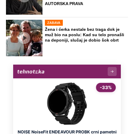
AUTORSKA PRAVA
ZABAVA
Žena i ćerka nestale bez traga dok je
muž bio na poslu: Kad su telo pronašli
na deponiji, slučaj je dobio šok obrt