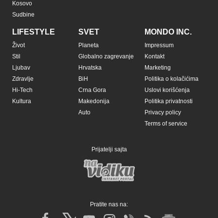
Kosovo
Sudbine
LIFESTYLE
SVET
MONDO INC.
Život
Planeta
Impressum
Stil
Globalno zagrevanje
Kontakt
Ljubav
Hrvatska
Marketing
Zdravlje
BiH
Politika o kolačićima
Hi-Tech
Crna Gora
Uslovi korišćenja
Kultura
Makedonija
Politika privatnosti
Auto
Privacy policy
Terms of service
Prijatelji sajta
Pratite nas na: