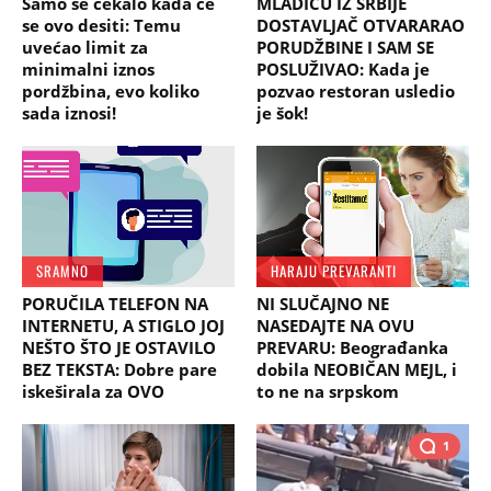
Samo se čekalo kada će
MLADIĆU IZ SRBIJE
se ovo desiti: Temu
DOSTAVLJAČ OTVARARAO
uvećao limit za
PORUDŽBINE I SAM SE
minimalni iznos
POSLUŽIVAO: Kada je
pordžbina, evo koliko
pozvao restoran usledio
sada iznosi!
je šok!
SRAMNO
HARAJU PREVARANTI
PORUČILA TELEFON NA
NI SLUČAJNO NE
INTERNETU, A STIGLO JOJ
NASEDAJTE NA OVU
NEŠTO ŠTO JE OSTAVILO
PREVARU: Beograđanka
BEZ TEKSTA: Dobre pare
dobila NEOBIČAN MEJL, i
iskeširala za OVO
to ne na srpskom
1