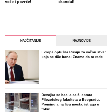
voće i povrće!
skandal!
NAJČITANIJE
NAJNOVIJE
Evropa optužila Rusiju za važnu stvar
koja se tiče Irana: Znamo da to rade
Devojka se bacila sa 5. sprata
Filozofskog fakulteta u Beogradu:
Preminula na licu mesta, istraga u
toku!