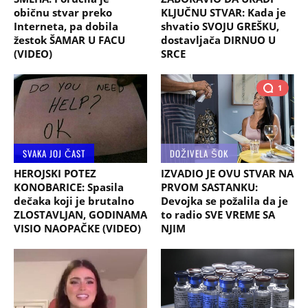
običnu stvar preko
KLJUČNU STVAR: Kada je
Interneta, pa dobila
shvatio SVOJU GREŠKU,
žestok ŠAMAR U FACU
dostavljača DIRNUO U
(VIDEO)
SRCE
1
SVAKA JOJ ČAST
DOŽIVELA ŠOK
HEROJSKI POTEZ
IZVADIO JE OVU STVAR NA
KONOBARICE: Spasila
PRVOM SASTANKU:
dečaka koji je brutalno
Devojka se požalila da je
ZLOSTAVLJAN, GODINAMA
to radio SVE VREME SA
VISIO NAOPAČKE (VIDEO)
NJIM