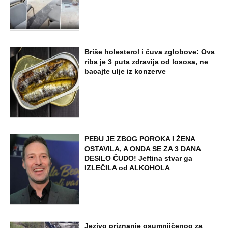
Briše holesterol i čuva zglobove: Ova
riba je 3 puta zdravija od lososa, ne
bacajte ulje iz konzerve
PEĐU JE ZBOG POROKA I ŽENA
OSTAVILA, A ONDA SE ZA 3 DANA
DESILO ČUDO! Jeftina stvar ga
IZLEČILA od ALKOHOLA
Jezivo priznanje osumnjičenog za