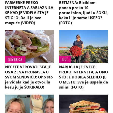
FARMERKE PREKO
BETMENA: Biciklom
INTERNETA A SABLAZNILA
poneo preko 10
SE KAD JE VIDELA ŠTA JE
porudžbina, ljudi u ŠOKU,
STIGLO: Da li je ovo
kako li je samo USPEO?
moguće (VIDEO)
(FOTO)
NEVERICA
IJU!
NEĆETE VEROVATI ŠTA JE
NARUČILA JE CVEĆE
OVA ŽENA PRONAŠLA U
PREKO INTERNETA, A ONO
SVOM SENDVIČU: Ono što
ŠTO JE DOBILA SLEDILO JE
je videla kad je otvorila
U MESTU: Sve je uspela da
kesu ju je ŠOKIRALO!
snimi (FOTO)