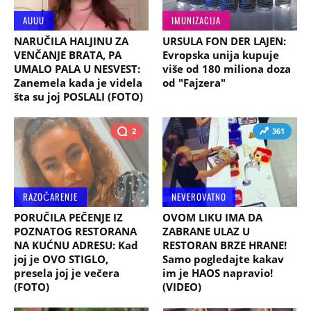
AUUU
IMUNIZACIJA
NARUČILA HALJINU ZA
URSULA FON DER LAJEN:
VENČANJE BRATA, PA
Evropska unija kupuje
UMALO PALA U NESVEST:
više od 180 miliona doza
Zanemela kada je videla
od "Fajzera"
šta su joj POSLALI (FOTO)
2
361
RAZOČARENJE
NEVEROVATNO
PORUČILA PEČENJE IZ
OVOM LIKU IMA DA
POZNATOG RESTORANA
ZABRANE ULAZ U
NA KUĆNU ADRESU: Kad
RESTORAN BRZE HRANE!
joj je OVO STIGLO,
Samo pogledajte kakav
presela joj je večera
im je HAOS napravio!
(FOTO)
(VIDEO)