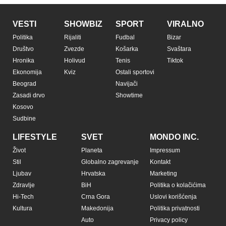
VESTI
SHOWBIZ
SPORT
VIRALNO
Politika
Rijaliti
Fudbal
Bizar
Društvo
Zvezde
Košarka
Svaštara
Hronika
Holivud
Tenis
Tiktok
Ekonomija
Kviz
Ostali sportovi
Beograd
Navijači
Zasadi drvo
Showtime
Kosovo
Sudbine
LIFESTYLE
SVET
MONDO INC.
Život
Planeta
Impressum
Stil
Globalno zagrevanje
Kontakt
Ljubav
Hrvatska
Marketing
Zdravlje
BiH
Politika o kolačićima
Hi-Tech
Crna Gora
Uslovi korišćenja
Kultura
Makedonija
Politika privatnosti
Auto
Privacy policy