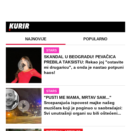
NAJNOVIJE
POPULARNO
STARS
SKANDAL U BEOGRADU! PEVAČICA
PREBILA TAKSISTU: Rekao joj "ostavite
mi drugaricu", a onda je nastao potpuni
haos!
STARS
"PUSTI ME MAMA, MRTAV SAM..."
Srceparajuća ispovest majke našeg
muzičara koji je poginuo u saobraćajci:
Svi unutrašnji organi su bili oštećeni...