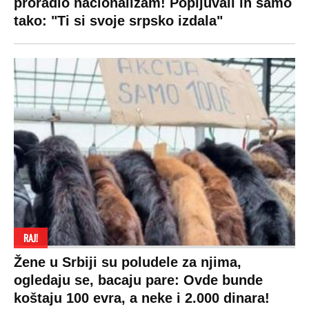
proradio nacionalizam! Popljuvali ih samo
tako: "Ti si svoje srpsko izdala"
RAJ!
Žene u Srbiji su poludele za njima,
ogledaju se, bacaju pare: Ovde bunde
koštaju 100 evra, a neke i 2.000 dinara!