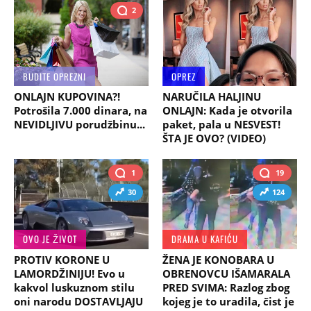
2
BUDITE OPREZNI
OPREZ
ONLAJN KUPOVINA?!
NARUČILA HALJINU
Potrošila 7.000 dinara, na
ONLAJN: Kada je otvorila
NEVIDLJIVU porudžbinu...
paket, pala u NESVEST!
ŠTA JE OVO? (VIDEO)
1
19
30
124
OVO JE ŽIVOT
DRAMA U KAFIĆU
PROTIV KORONE U
ŽENA JE KONOBARA U
LAMORDŽINIJU! Evo u
OBRENOVCU IŠAMARALA
kakvol luskuznom stilu
PRED SVIMA: Razlog zbog
oni narodu DOSTAVLJAJU
kojeg je to uradila, čist je