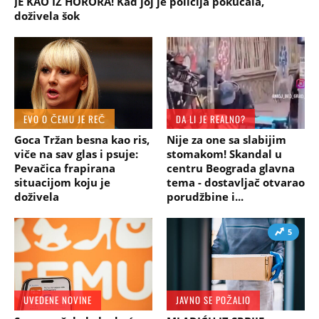
JE KAO IZ HORORA! Kad joj je policija pokucala,
doživela šok
EVO O ČEMU JE REČ
DA LI JE REALNO?
Goca Tržan besna kao ris,
Nije za one sa slabijim
viče na sav glas i psuje:
stomakom! Skandal u
Pevačica frapirana
centru Beograda glavna
situacijom koju je
tema - dostavljač otvarao
doživela
porudžbine i...
5
UVEDENE NOVINE
JAVNO SE POŽALIO