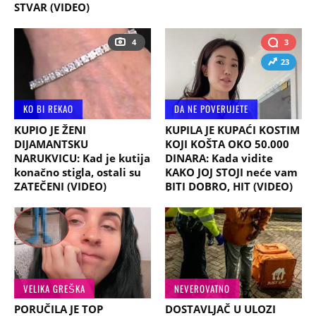
STVAR (VIDEO)
4
3
23
KO BI REKAO
DA NE POVERUJETE
KUPIO JE ŽENI
KUPILA JE KUPAĆI KOSTIM
DIJAMANTSKU
KOJI KOŠTA OKO 50.000
NARUKVICU: Kad je kutija
DINARA: Kada vidite
konačno stigla, ostali su
KAKO JOJ STOJI neće vam
ZATEČENI (VIDEO)
BITI DOBRO, HIT (VIDEO)
VELIKA GREŠKA
NEVEROVATNO
PORUČILA JE TOP
DOSTAVLJAČ U ULOZI