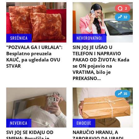
2
32
SREĆNICA
NEVEROVATNO!
"POZVALA GA I URLALA":
SIN JOJ JE UŠAO U
Besplatno preuzela
TELEFON I NAPRAVIO
KAUČ, pa ugledala OVU
PAKAO OD ŽIVOTA: Kada
STVAR
se ON pojavio na
VRATIMA, bilo je
PREKASNO...
35
NEVERICA
EMOCIJE
SVI JOJ SE KIDAJU OD
NARUČIO HRANU, A
SMEHA: Poručila je
ZABORAVIO DA URADI