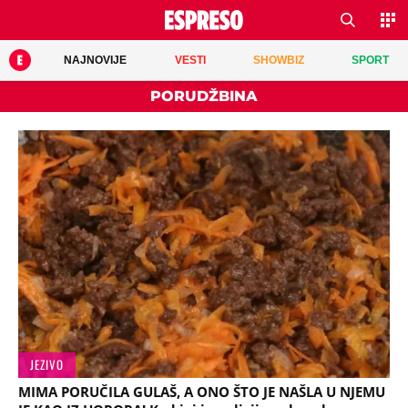
NAJNOVIJE
VESTI
SHOWBIZ
SPORT
PORUDŽBINA
JEZIVO
MIMA PORUČILA GULAŠ, A ONO ŠTO JE NAŠLA U NJEMU