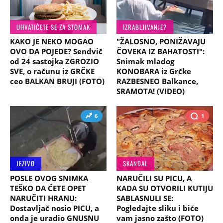
UHVATIĆETE SE ZA STOMAK
IZRABLJIVANJE?
KAKO JE NEKO MOGAO
"ŽALOSNO, PONIŽAVAJU
OVO DA POJEDE? Sendvič
ČOVEKA IZ BAHATOSTI":
od 24 sastojka ZGROZIO
Snimak mladog
SVE, o računu iz GRČKE
KONOBARA iz Grčke
ceo BALKAN BRUJI (FOTO)
RAZBESNEO Balkance,
SRAMOTA! (VIDEO)
6
1
JEZIVO
SKANDAL
POSLE OVOG SNIMKA
NARUČILI SU PICU, A
TEŠKO DA ĆETE OPET
KADA SU OTVORILI KUTIJU
NARUČITI HRANU:
SABLASNULI SE:
Dostavljač nosio PICU, a
Pogledajte sliku i biće
onda je uradio GNUSNU
vam jasno zašto (FOTO)