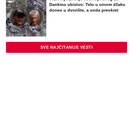
Dankino ubistvo: Telo u crnom džaku
doneo u dvorište, a onda preokret
SVE NAJČITANIJE VESTI