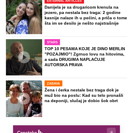
EXTERNAL ARTICLES
Danijela je sa drugaricom krenula na
jezero, pa nestala bez traga: 2 godine
kasnije nalaze ih u pećini, a priča o tome
šta im se desilo je nešto najstrašnije
STARS
TOP 10 PESAMA KOJE JE DINO MERLIN
"POZAJMIO"! Zgrnuo lovu na hitovima,
a sada DRUGIMA NAPLAĆUJE
AUTORSKA PRAVA
ZABAVA
Žena i ćerka nestale bez traga dok je
muž bio na poslu: Kad su telo pronašli
na deponiji, slučaj je dobio šok obrt