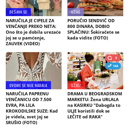
DEŠAVA SE
UŽAS
NARUČILA JE CIPELE ZA
PORUČIO SENDVIČ OD
VENČANJE PREKO NETA:
800 DINARA, DOBIO
Ono što je dobila urezaće
SPLAČINU: Šokiračete se
joj se u pamćenje,
kada vidite (FOTO)
ZAUVEK (VIDEO)
3
144
OVOME SE NIJE NADALA
UŽAS!
NARUČILA PAPRENU
DRAMA U BEOGRADSKOM
VENČANICU OD 7.500
MARKETU: Žena URLALA
EVRA, PA LILA
na KASIRKU "Dabogda to
KROKODILSKE SUZE: Kad
ULJE koristili dok se
je videla, svet joj se
LEČITE od RAKA"
SRUŠIO (FOTO)