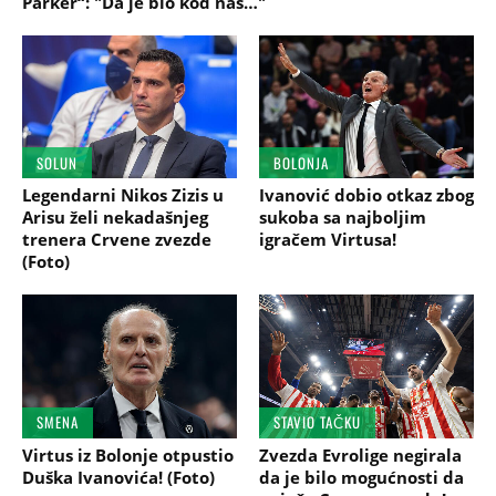
Parker“: "Da je bio kod nas…"
SOLUN
BOLONJA
Legendarni Nikos Zizis u
Ivanović dobio otkaz zbog
Arisu želi nekadašnjeg
sukoba sa najboljim
trenera Crvene zvezde
igračem Virtusa!
(Foto)
SMENA
STAVIO TAČKU
Virtus iz Bolonje otpustio
Zvezda Evrolige negirala
Duška Ivanovića! (Foto)
da je bilo mogućnosti da