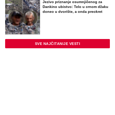
Jezivo priznanje osumnjičenog za
Dankino ubistvo: Telo u crnom džaku
doneo u dvorište, a onda preokret
SVE NAJČITANIJE VESTI