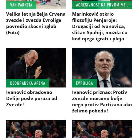
VAN PARKETA
AGRESIVNOST NA PRVOM MESTU
Velika letnja želja Crvena
Marinković otkrio
zvezde i zvezda Evrolige
filozofiju Penjaroje:
povredio skočni zglob
Drugačiji od Ivanovića,
(Foto)
sličan Spahiji, možda ću
kod njega igrati i pleja
BEOGRADSKA ARENA
EVROLIGA
Ivanović obradovao
Ivanović priznao: Protiv
Delije posle poraza od
Zvezde moramo bolje
Zvezde!
nego protiv Partizana ako
želimo pobedu!