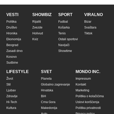
VESTI
SHOWBIZ
SPORT
VIRALNO
Politika
Rijaliti
Fudbal
Bizar
Društvo
Zvezde
Košarka
Svaštara
Hronika
Holivud
Tenis
Tiktok
Ekonomija
Kviz
Ostali sportovi
Beograd
Navijači
Zasadi drvo
Showtime
Kosovo
Sudbine
LIFESTYLE
SVET
MONDO INC.
Život
Planeta
Impressum
Stil
Globalno zagrevanje
Kontakt
Ljubav
Hrvatska
Marketing
Zdravlje
BiH
Politika o kolačićima
Hi-Tech
Crna Gora
Uslovi korišćenja
Kultura
Makedonija
Politika privatnosti
Auto
Privacy policy