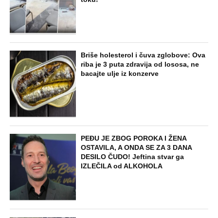
Briše holesterol i čuva zglobove: Ova
riba je 3 puta zdravija od lososa, ne
bacajte ulje iz konzerve
PEĐU JE ZBOG POROKA I ŽENA
OSTAVILA, A ONDA SE ZA 3 DANA
DESILO ČUDO! Jeftina stvar ga
IZLEČILA od ALKOHOLA