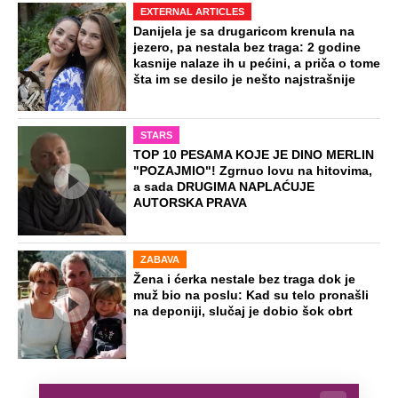
EXTERNAL ARTICLES
Danijela je sa drugaricom krenula na
jezero, pa nestala bez traga: 2 godine
kasnije nalaze ih u pećini, a priča o tome
šta im se desilo je nešto najstrašnije
STARS
TOP 10 PESAMA KOJE JE DINO MERLIN
"POZAJMIO"! Zgrnuo lovu na hitovima,
a sada DRUGIMA NAPLAĆUJE
AUTORSKA PRAVA
ZABAVA
Žena i ćerka nestale bez traga dok je
muž bio na poslu: Kad su telo pronašli
na deponiji, slučaj je dobio šok obrt