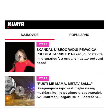
NAJNOVIJE
POPULARNO
STARS
SKANDAL U BEOGRADU! PEVAČICA
PREBILA TAKSISTU: Rekao joj "ostavite
mi drugaricu", a onda je nastao potpuni
haos!
STARS
"PUSTI ME MAMA, MRTAV SAM..."
Srceparajuća ispovest majke našeg
muzičara koji je poginuo u saobraćajci:
Svi unutrašnji organi su bili oštećeni...