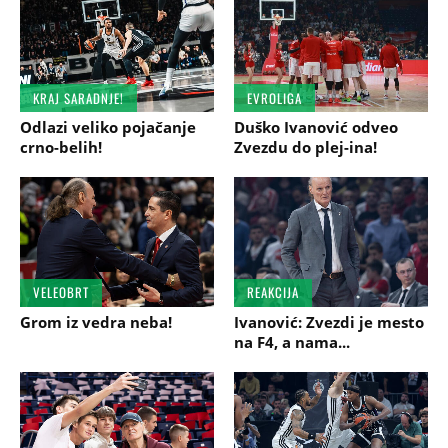
KRAJ SARADNJE!
EVROLIGA
Odlazi veliko pojačanje
Duško Ivanović odveo
crno-belih!
Zvezdu do plej-ina!
VELEOBRT
REAKCIJA
Grom iz vedra neba!
Ivanović: Zvezdi je mesto
na F4, a nama...