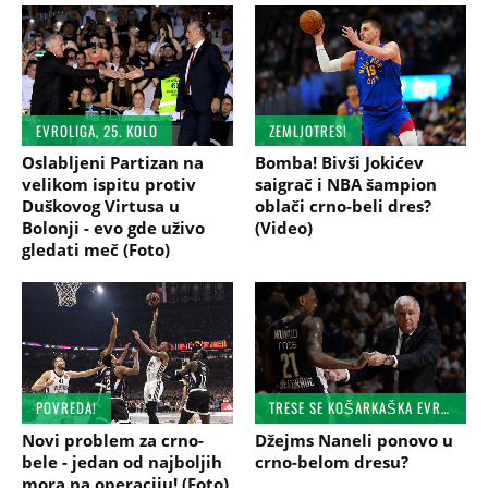
EVROLIGA, 25. KOLO
ZEMLJOTRES!
Oslabljeni Partizan na
Bomba! Bivši Jokićev
velikom ispitu protiv
saigrač i NBA šampion
Duškovog Virtusa u
oblači crno-beli dres?
Bolonji - evo gde uživo
(Video)
gledati meč (Foto)
POVREDA!
TRESE SE KOŠARKAŠKA EVROPA
Novi problem za crno-
Džejms Naneli ponovo u
bele - jedan od najboljih
crno-belom dresu?
mora na operaciju! (Foto)