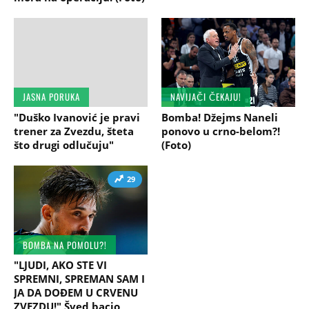
JASNA PORUKA
NAVIJAČI ČEKAJU!
"Duško Ivanović je pravi
Bomba! Džejms Naneli
trener za Zvezdu, šteta
ponovo u crno-belom?!
što drugi odlučuju"
(Foto)
29
BOMBA NA POMOLU?!
"LJUDI, AKO STE VI
SPREMNI, SPREMAN SAM I
JA DA DOĐEM U CRVENU
ZVEZDU!" Šved bacio