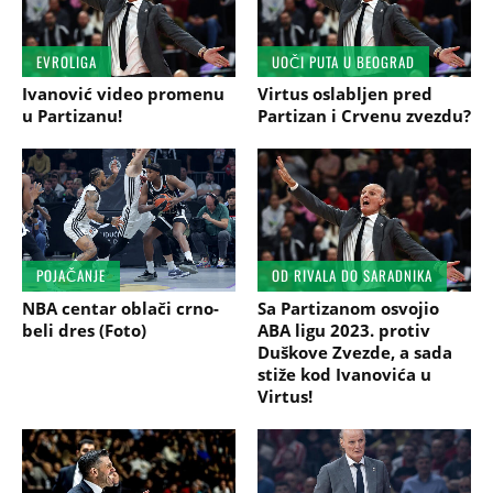
EVROLIGA
UOČI PUTA U BEOGRAD
Ivanović video promenu
Virtus oslabljen pred
u Partizanu!
Partizan i Crvenu zvezdu?
POJAČANJE
OD RIVALA DO SARADNIKA
NBA centar oblači crno-
Sa Partizanom osvojio
beli dres (Foto)
ABA ligu 2023. protiv
Duškove Zvezde, a sada
stiže kod Ivanovića u
Virtus!