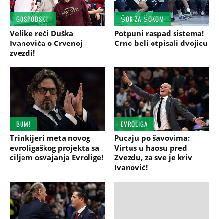
GOSPODSKI!
ŠOK ZA ŠOKOM
Velike reči Duška
Potpuni raspad sistema!
Ivanovića o Crvenoj
Crno-beli otpisali dvojicu
zvezdi!
BUM!
EVROLIGA
Trinkijeri meta novog
Pucaju po šavovima:
evroligaškog projekta sa
Virtus u haosu pred
ciljem osvajanja Evrolige!
Zvezdu, za sve je kriv
Ivanović!