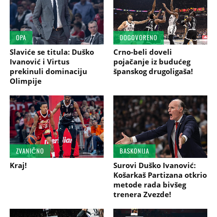
OPA
DOGOVORENO
Slaviće se titula: Duško
Crno-beli doveli
Ivanović i Virtus
pojačanje iz budućeg
prekinuli dominaciju
španskog drugoligaša!
Olimpije
ZVANIČNO
BASKONIJA
Kraj!
Surovi Duško Ivanović:
Košarkaš Partizana otkrio
metode rada bivšeg
trenera Zvezde!