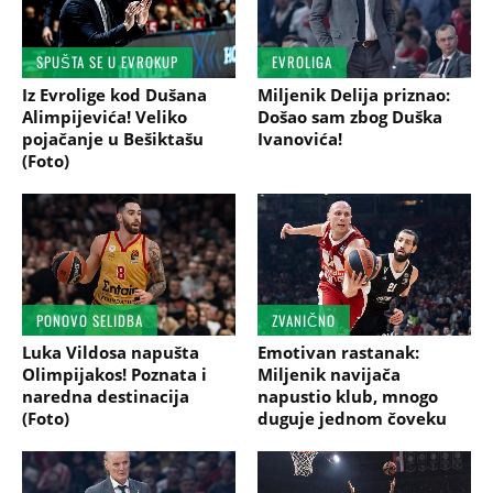
SPUŠTA SE U EVROKUP
EVROLIGA
Iz Evrolige kod Dušana
Miljenik Delija priznao:
Alimpijevića! Veliko
Došao sam zbog Duška
pojačanje u Bešiktašu
Ivanovića!
(Foto)
PONOVO SELIDBA
ZVANIČNO
Luka Vildosa napušta
Emotivan rastanak:
Olimpijakos! Poznata i
Miljenik navijača
naredna destinacija
napustio klub, mnogo
(Foto)
duguje jednom čoveku