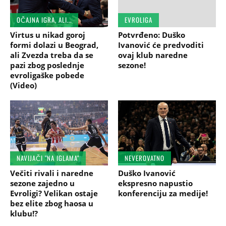
OČAJNA IGRA, ALI...
EVROLIGA
Virtus u nikad goroj
Potvrđeno: Duško
formi dolazi u Beograd,
Ivanović će predvoditi
ali Zvezda treba da se
ovaj klub naredne
pazi zbog poslednje
sezone!
evroligaške pobede
(Video)
NAVIJAČI "NA IGLAMA"
NEVEROVATNO
Večiti rivali i naredne
Duško Ivanović
sezone zajedno u
ekspresno napustio
Evroligi? Velikan ostaje
konferenciju za medije!
bez elite zbog haosa u
klubu!?