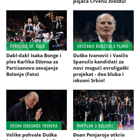
pojača Crvenu zvezdu!
EVROLIGA, 31. KOLO
UVEĆANJE BUDŽETA U PLANU
Dabl-dabl Isaka Bonge i
Duško Ivanović i Vasilis
ples Karlika Džonsa za
Spanulis kandidati za
Partizanovo osvajanje
novi mogući evroligaški
Bolonje (Foto)
projekat - deo kluba i
iskusni Srbin!
OCENA ISKUSNOG TRENERA
PARTIZAN U BOLONJI
Velike pohvale Duška
Đoan Penjaroja otkrio