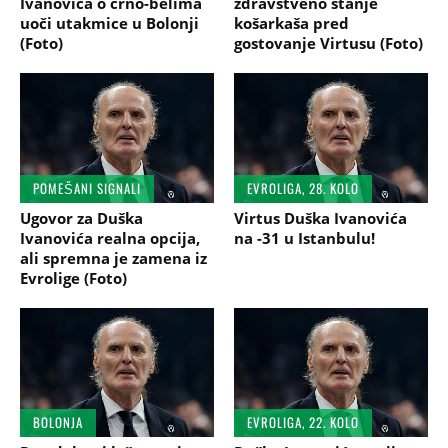
Ivanovića o crno-belima
zdravstveno stanje
uoči utakmice u Bolonji
košarkaša pred
(Foto)
gostovanje Virtusu (Foto)
POMEŠANI SIGNALI
EVROLIGA, 28. KOLO
Ugovor za Duška
Virtus Duška Ivanovića
Ivanovića realna opcija,
na -31 u Istanbulu!
ali spremna je zamena iz
Evrolige (Foto)
BOLONJA
EVROLIGA, 22. KOLO