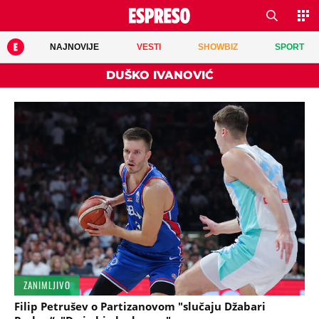
NAJNOVIJE
VESTI
SHOWBIZ
SPORT
DUŠKO IVANOVIĆ
ZANIMLJIVO
Filip Petrušev o Partizanovom "slučaju Džabari