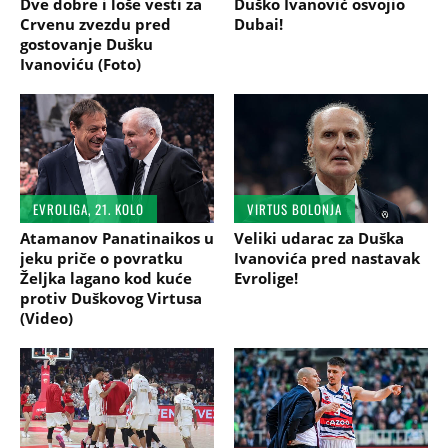
Dve dobre i loše vesti za
Duško Ivanović osvojio
Crvenu zvezdu pred
Dubai!
gostovanje Dušku
Ivanoviću (Foto)
EVROLIGA, 21. KOLO
VIRTUS BOLONJA
Atamanov Panatinaikos u
Veliki udarac za Duška
jeku priče o povratku
Ivanovića pred nastavak
Željka lagano kod kuće
Evrolige!
protiv Duškovog Virtusa
(Video)