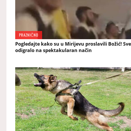
PRAZNIČNO
Pogledajte kako su u Mirijevu proslavili Božić! Sve
odigralo na spektakularan način