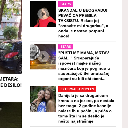
STARS
SKANDAL U BEOGRADU!
PEVAČICA PREBILA
TAKSISTU: Rekao joj
"ostavite mi drugaricu", a
onda je nastao potpuni
haos!
STARS
"PUSTI ME MAMA, MRTAV
SAM..." Srceparajuća
ispovest majke našeg
muzičara koji je poginuo u
saobraćajci: Svi unutrašnji
 METARA:
organi su bili oštećeni...
SE DESILO!
EXTERNAL ARTICLES
Danijela je sa drugaricom
krenula na jezero, pa nestala
bez traga: 2 godine kasnije
nalaze ih u pećini, a priča o
tome šta im se desilo je
nešto najstrašnije