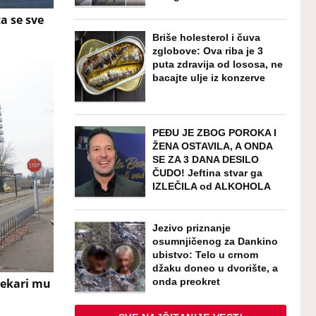
a se sve
Briše holesterol i čuva
zglobove: Ova riba je 3
puta zdravija od lososa, ne
bacajte ulje iz konzerve
PEĐU JE ZBOG POROKA I
ŽENA OSTAVILA, A ONDA
SE ZA 3 DANA DESILO
ČUDO! Jeftina stvar ga
IZLEČILA od ALKOHOLA
Jezivo priznanje
osumnjičenog za Dankino
ubistvo: Telo u crnom
džaku doneo u dvorište, a
onda preokret
Lekari mu