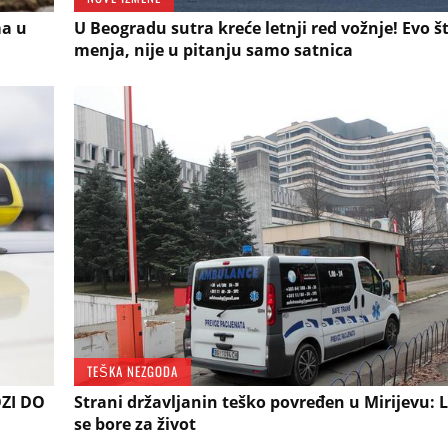
ma u
U Beogradu sutra kreće letnji red vožnje! Evo št
menja, nije u pitanju samo satnica
TEŠKA NEZGODA
OZI DO
Strani državljanin teško povređen u Mirijevu: 
se bore za život