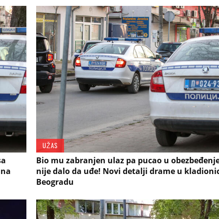
UŽAS
sa
Bio mu zabranjen ulaz pa pucao u obezbeđenje
ana
nije dalo da uđe! Novi detalji drame u kladionic
Beogradu