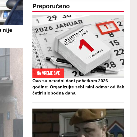
Preporučeno
 nije
NA VREME SVE
Ovo su neradni dani početkom 2026.
godine: Organizujte sebi mini odmor od čak
četiri slobodna dana