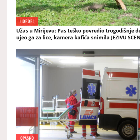
HOROR!
Užas u Mirijevu: Pas teško povredio trogodišnje d
ujeo ga za lice, kamera kafića snimila JEZIVU SCE
OPASNO