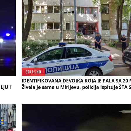
STRAŠNO
U
IDENTIFIKOVANA DEVOJKA KOJA JE PALA SA 20
LJU I
Živela je sama u Mirijevu, policija ispituje ŠTA 