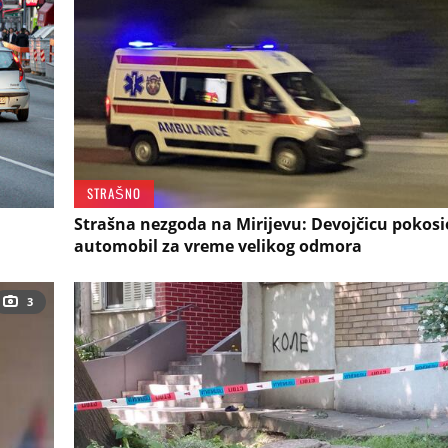
STRAŠNO
Strašna nezgoda na Mirijevu: Devojčicu pokosi
automobil za vreme velikog odmora
3