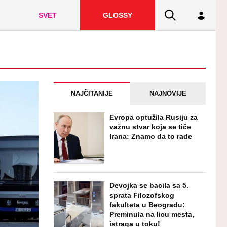
SVET
GLOSSY
NAJČITANIJE
NAJNOVIJE
Evropa optužila Rusiju za
važnu stvar koja se tiče
Irana: Znamo da to rade
Devojka se bacila sa 5.
sprata Filozofskog
fakulteta u Beogradu:
Preminula na licu mesta,
istraga u toku!