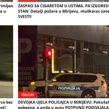
rimljen
ZASPAO SA CIGARETOM U USTIMA, PA IZGOREO
a u
STAN: Detalji požara u Mirijevu, muškarac zat
SVESTI!
STRAŠNO
ca bez
DEVOJKA UJELA POLICAJCA U MIRIJEVU: Pokušal
vot!
pobegne, a onda u autu POTPUNO PODIVLJALA