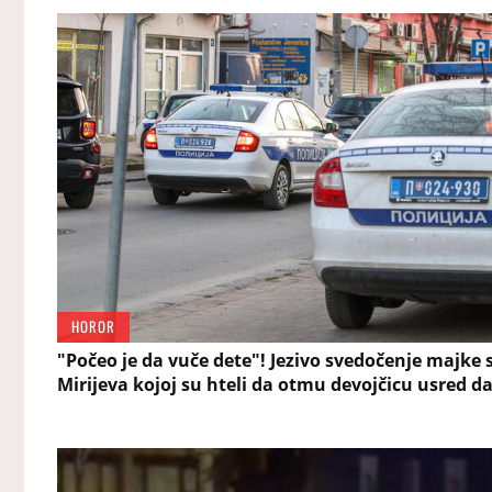
HOROR
"Počeo je da vuče dete"! Jezivo svedočenje majke 
Mirijeva kojoj su hteli da otmu devojčicu usred d