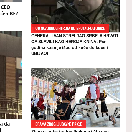
 CEO
ečen BEZ
OD NAVODNOG HEROJA DO BRUTALNOG UBICE
GENERAL IVAN STRELJAO SRBE, A HRVATI
GA SLAVILI KAO HEROJA KNINA: Par
godina kasnije išao od kuće do kuće i
UBIJAO!
a da
DRAMA ZBOG LJUBAVNE PRIČE
!
Zbog svadbe trudne Srpkinje i Albanca