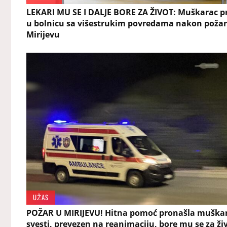
LEKARI MU SE I DALJE BORE ZA ŽIVOT: Muškarac p
u bolnicu sa višestrukim povredama nakon požar
Mirijevu
UŽAS
POŽAR U MIRIJEVU! Hitna pomoć pronašla muškar
svesti, prevezen na reanimaciju, bore mu se za ži