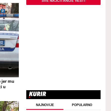
SVE NAJČITANIJE VESTI
 jer mu
i u
NAJNOVIJE
POPULARNO