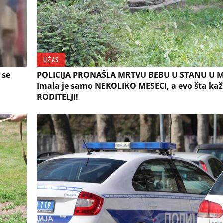
UŽAS
 se
POLICIJA PRONAŠLA MRTVU BEBU U STANU U M
Imala je samo NEKOLIKO MESECI, a evo šta ka
RODITELJI!