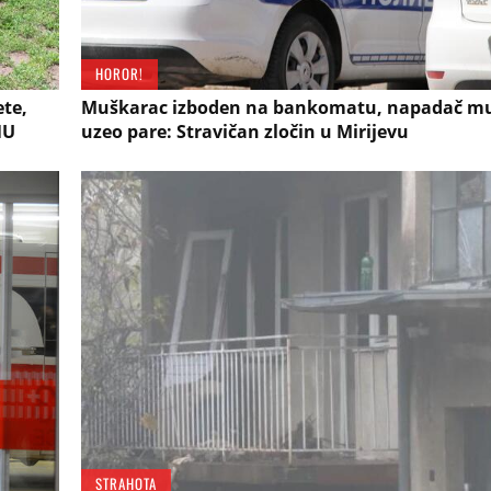
HOROR!
ete,
Muškarac izboden na bankomatu, napadač mu
NU
uzeo pare: Stravičan zločin u Mirijevu
STRAHOTA