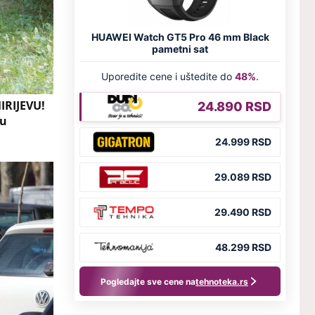
IRIJEVU!
žu