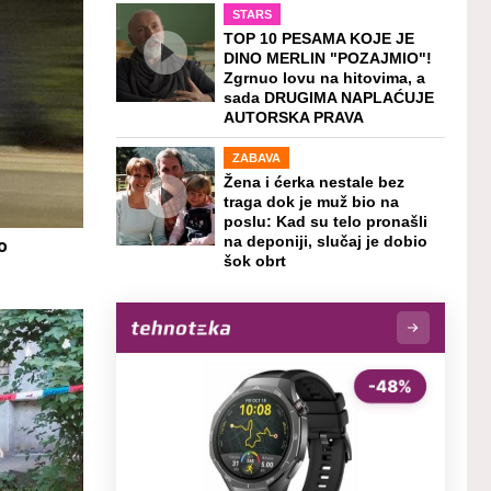
STARS
TOP 10 PESAMA KOJE JE
DINO MERLIN "POZAJMIO"!
Zgrnuo lovu na hitovima, a
sada DRUGIMA NAPLAĆUJE
AUTORSKA PRAVA
ZABAVA
Žena i ćerka nestale bez
traga dok je muž bio na
poslu: Kad su telo pronašli
o
na deponiji, slučaj je dobio
šok obrt