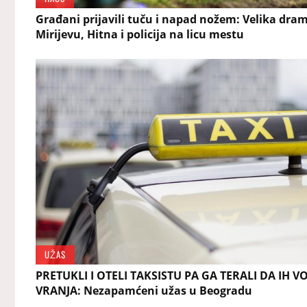
Građani prijavili tuču i napad nožem: Velika dra
Mirijevu, Hitna i policija na licu mestu
UŽAS
PRETUKLI I OTELI TAKSISTU PA GA TERALI DA IH V
VRANJA: Nezapamćeni užas u Beogradu