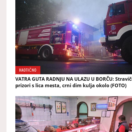
HAOTIČNO
VATRA GUTA RADNJU NA ULAZU U BORČU: Stravič
prizori s lica mesta, crni dim kulja okolo (FOTO)