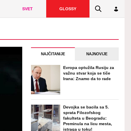
SVET
GLOSSY
NAJČITANIJE
NAJNOVIJE
Evropa optužila Rusiju za
važnu stvar koja se tiče
Irana: Znamo da to rade
Devojka se bacila sa 5.
sprata Filozofskog
fakulteta u Beogradu:
Preminula na licu mesta,
istraga u toku!