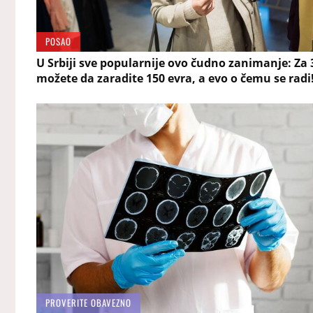
POSAO
U Srbiji sve popularnije ovo čudno zanimanje: Za 
možete da zaradite 150 evra, a evo o čemu se radi
PROVERITE OBAVEZNO