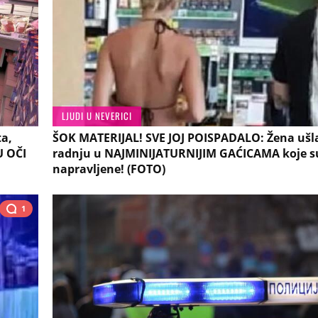
LJUDI U NEVERICI
ta,
ŠOK MATERIJAL! SVE JOJ POISPADALO: Žena ušl
U OČI
radnju u NAJMINIJATURNIJIM GAĆICAMA koje s
napravljene! (FOTO)
1