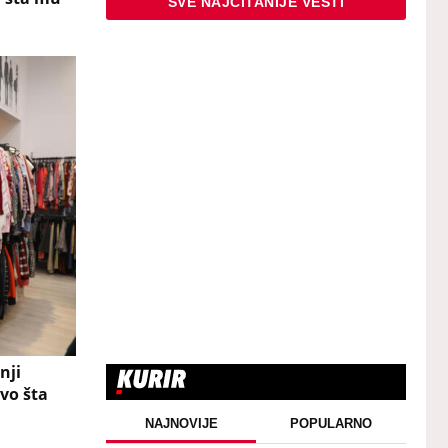
SVE NAJČITANIJE VESTI
nji
Evo šta
NAJNOVIJE
POPULARNO