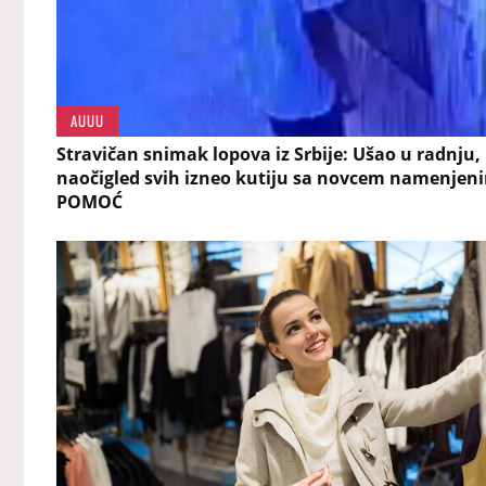
AUUU
Stravičan snimak lopova iz Srbije: Ušao u radnju,
naočigled svih izneo kutiju sa novcem namenjen
POMOĆ