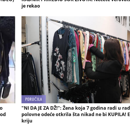
je rekao
PORUČILA
mo
"NI DA JE ZA DŽ!": Žena koja 7 godina radi u rad
 od
polovne odeće otkrila šta nikad ne bi KUPILA! 
kriju