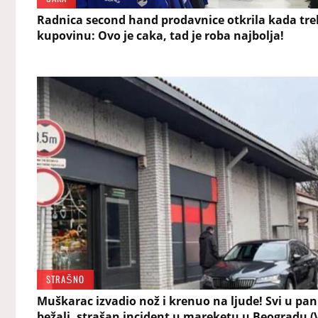
Radnica second hand prodavnice otkrila kada treb
kupovinu: Ovo je caka, tad je roba najbolja!
STRAŠNO
Muškarac izvadio nož i krenuo na ljude! Svi u pan
bežali, strašan incident u mareketu u Beogradu (