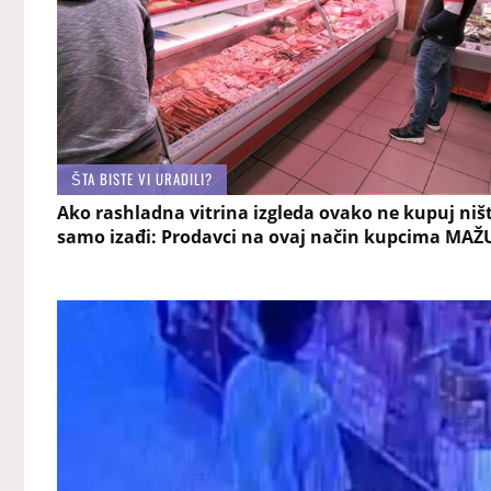
ŠTA BISTE VI URADILI?
Ako rashladna vitrina izgleda ovako ne kupuj niš
samo izađi: Prodavci na ovaj način kupcima MAŽ