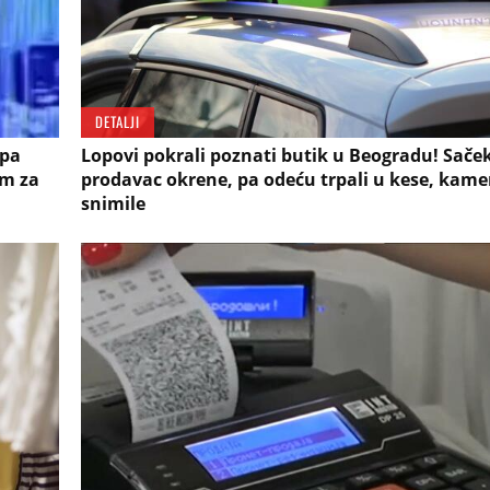
DETALJI
 pa
Lopovi pokrali poznati butik u Beogradu! Saček
im za
prodavac okrene, pa odeću trpali u kese, kame
snimile