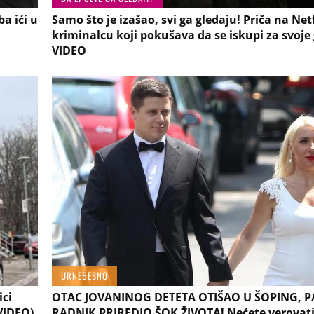
a ići u
Samo što je izašao, svi ga gledaju! Priča na Net
kriminalcu koji pokušava da se iskupi za svoje
VIDEO
URNEBESNO
ici
OTAC JOVANINOG DETETA OTIŠAO U ŠOPING, 
VIDEO)
RADNIK PRIREDIO ŠOK ŽIVOTA! Nećete verovat