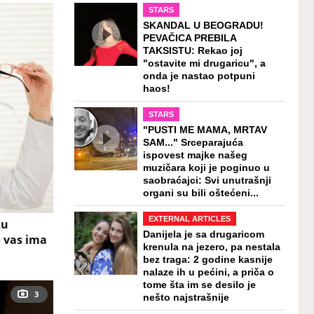
STARS
SKANDAL U BEOGRADU!
PEVAČICA PREBILA
TAKSISTU: Rekao joj
"ostavite mi drugaricu", a
onda je nastao potpuni
haos!
STARS
"PUSTI ME MAMA, MRTAV
SAM..." Srceparajuća
ispovest majke našeg
muzičara koji je poginuo u
saobraćajci: Svi unutrašnji
organi su bili oštećeni...
EXTERNAL ARTICLES
ku
Danijela je sa drugaricom
o vas ima
krenula na jezero, pa nestala
bez traga: 2 godine kasnije
nalaze ih u pećini, a priča o
tome šta im se desilo je
3
nešto najstrašnije