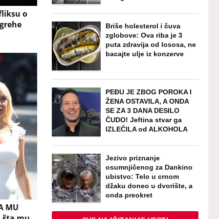
fliksu o
 grehe
Briše holesterol i čuva
zglobove: Ova riba je 3
puta zdravija od lososa, ne
bacajte ulje iz konzerve
PEĐU JE ZBOG POROKA I
ŽENA OSTAVILA, A ONDA
SE ZA 3 DANA DESILO
ČUDO! Jeftina stvar ga
IZLEČILA od ALKOHOLA
Jezivo priznanje
osumnjičenog za Dankino
ubistvo: Telo u crnom
džaku doneo u dvorište, a
onda preokret
PA MU
i šta mu