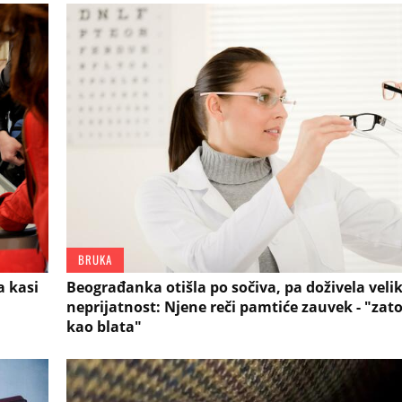
BRUKA
a kasi
Beograđanka otišla po sočiva, pa doživela veli
neprijatnost: Njene reči pamtiće zauvek - "zat
kao blata"