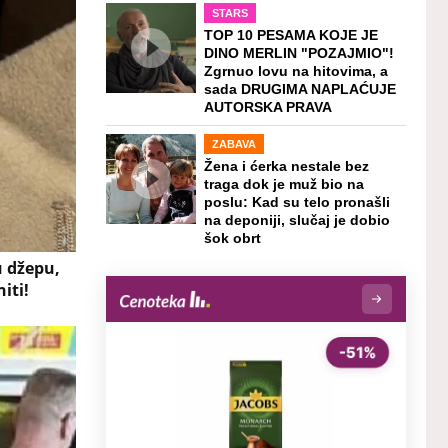
STARS
TOP 10 PESAMA KOJE JE
DINO MERLIN "POZAJMIO"!
Zgrnuo lovu na hitovima, a
sada DRUGIMA NAPLAĆUJE
AUTORSKA PRAVA
ZABAVA
Žena i ćerka nestale bez
traga dok je muž bio na
poslu: Kad su telo pronašli
na deponiji, slučaj je dobio
šok obrt
u džepu,
iti!