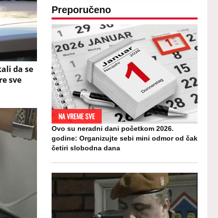
Preporučeno
ali da se
re sve
NA VREME SVE
Ovo su neradni dani početkom 2026.
godine: Organizujte sebi mini odmor od čak
četiri slobodna dana