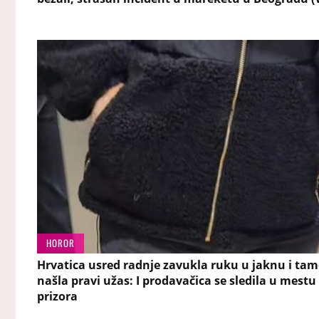
HOROR
Hrvatica usred radnje zavukla ruku u jaknu i ta
našla pravi užas: I prodavačica se sledila u mestu
prizora