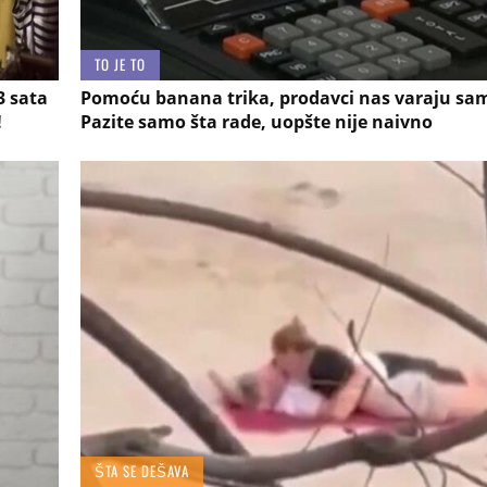
TO JE TO
3 sata
Pomoću banana trika, prodavci nas varaju sa
!
Pazite samo šta rade, uopšte nije naivno
ŠTA SE DEŠAVA