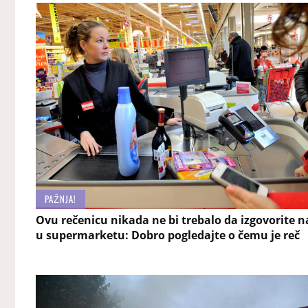
PAŽNJA!
Ovu rečenicu nikada ne bi trebalo da izgovorite n
u supermarketu: Dobro pogledajte o čemu je reč