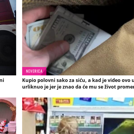
NEVERICA
ni
Kupio polovni sako za siću, a kad je video ovo 
urliknuo je jer je znao da će mu se život promen