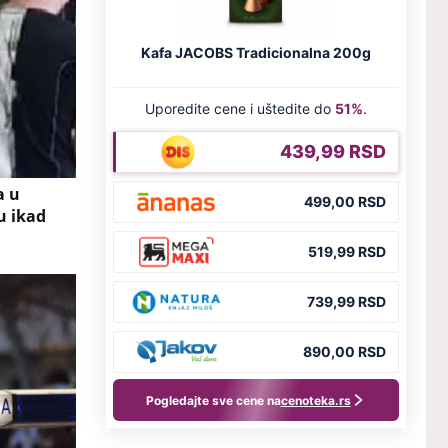
a u
u ikad