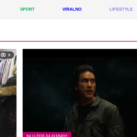
SPORT
VIRALNO
LIFESTYLE
9
DA LI ĆETE GA GLEDATI?