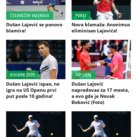
ČELENDŽER VALENSIJA
PORAZ
Dušan Lajović se ponovo
Nova blamaža: Anonimus
blamira!
eliminisao Lajovića!
NJUJORK 2025
ATP LISTA
Dušan Lajović ispao, ne
Dušan Lajović
igra na US Openu prvi
napredovao za 17 mesta,
put posle 10 godina!
a evo gde je Novak
Đoković (Foto)