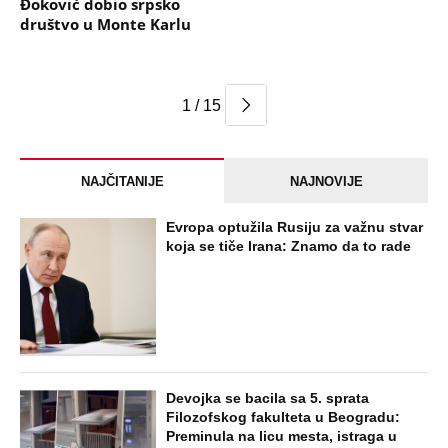
Đoković dobio srpsko
društvo u Monte Karlu
1 / 15
NAJČITANIJE
NAJNOVIJE
Evropa optužila Rusiju za važnu stvar
koja se tiče Irana: Znamo da to rade
Devojka se bacila sa 5. sprata
Filozofskog fakulteta u Beogradu:
Preminula na licu mesta, istraga u