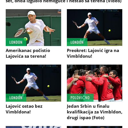
set, onda izgubio nemoguće i nestao sa terena (Video)
LONDON
LONDON
Amerikanac počistio
Preokret: Lajović igra na
Lajovića sa terena!
Vimbldonu!
LONDON
POLOVIČNO
Lajović ostao bez
Jedan Srbin u finalu
Vimbldona!
kvalifikacija za Vimbldon,
drugi ispao (Foto)