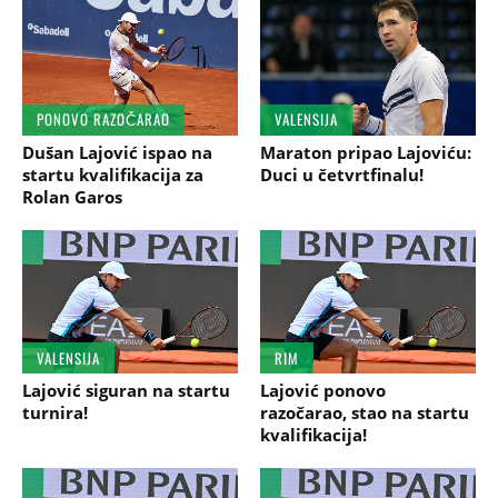
PONOVO RAZOČARAO
VALENSIJA
Dušan Lajović ispao na
Maraton pripao Lajoviću:
startu kvalifikacija za
Duci u četvrtfinalu!
Rolan Garos
VALENSIJA
RIM
Lajović siguran na startu
Lajović ponovo
turnira!
razočarao, stao na startu
kvalifikacija!