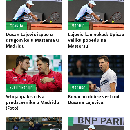
ŠPANIJA
MADRID
Dušan Lajović ispao u
Lajović kao nekad: Upisao
drugom kolu Mastersa u
veliku pobedu na
Madridu
Mastersu!
KVALIFIKACIJE
MAROKO
Srbija ipak sa dva
Konačno dobre vesti od
predstavnika u Madridu
Dušana Lajovića!
(Foto)