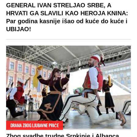
GENERAL IVAN STRELJAO SRBE, A
HRVATI GA SLAVILI KAO HEROJA KNINA:
Par godina kasnije išao od kuće do kuće i
UBIJAO!
DRAMA ZBOG LJUBAVNE PRIČE
Zbog svadbe trudne Srpkinje i Albanca