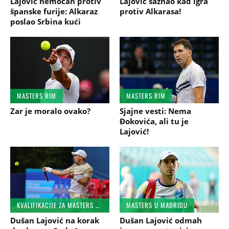
Lajović nemoćan protiv
Lajović saznao kad igra
španske furije: Alkaraz
protiv Alkarasa!
poslao Srbina kući
MASTERS RIM
MASTERS RIM
Zar je moralo ovako?
Sjajne vesti: Nema
Đokovića, ali tu je
Lajović!
KVALIFIKACIJE ZA MASTERS U RIMU
MASTERS U MADRIDU
Dušan Lajović na korak
Dušan Lajović odmah