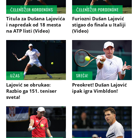
ČELENDŽER KORDENONS
ČELENDŽER PORDENONE
Titula za Dušana Lajovića
Furiozni Dušan Lajović
i napredak od 18 mesta
stigao do finala u Italiji
na ATP listi (Video)
(Video)
UŽAS
SREĆA!
Lajović se obrukao:
Preokret! Dušan Lajović
Razbio ga 151. teniser
ipak igra Vimbldon!
sveta!