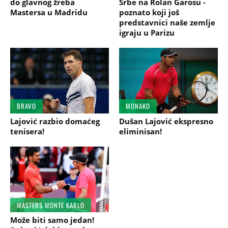
do glavnog žreba
Srbe na Rolan Garosu -
Mastersa u Madridu
poznato koji još
predstavnici naše zemlje
igraju u Parizu
BRAVO
MONAKO
Lajović razbio domaćeg
Dušan Lajović ekspresno
tenisera!
eliminisan!
MASTERS MONTE KARLO
Može biti samo jedan!