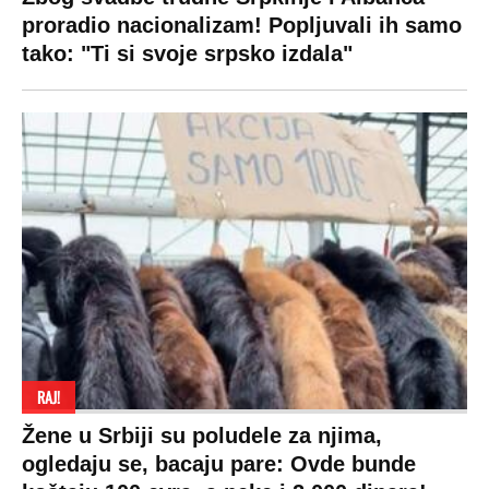
proradio nacionalizam! Popljuvali ih samo
tako: "Ti si svoje srpsko izdala"
RAJ!
Žene u Srbiji su poludele za njima,
ogledaju se, bacaju pare: Ovde bunde