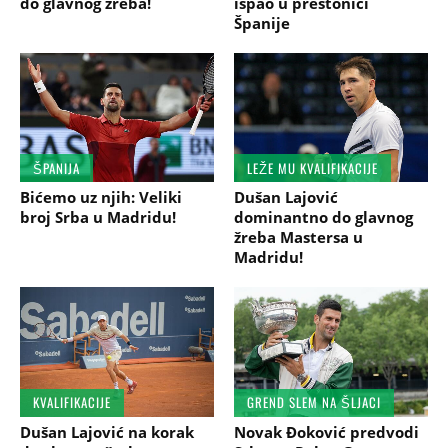
do glavnog žreba!
ispao u prestonici
Španije
ŠPANIJA
LEŽE MU KVALIFIKACIJE
Bićemo uz njih: Veliki
Dušan Lajović
broj Srba u Madridu!
dominantno do glavnog
žreba Mastersa u
Madridu!
KVALIFIKACIJE
GREND SLEM NA ŠLJACI
Dušan Lajović na korak
Novak Đoković predvodi