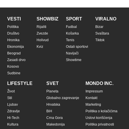
VESTI
SHOWBIZ
SPORT
VIRALNO
Politika
Rijaliti
Fudbal
Bizar
Društvo
Zvezde
Košarka
Svaštara
Hronika
Holivud
Tenis
Tiktok
Ekonomija
Kviz
Ostali sportovi
Beograd
Navijači
Zasadi drvo
Showtime
Kosovo
Sudbine
LIFESTYLE
SVET
MONDO INC.
Život
Planeta
Impressum
Stil
Globalno zagrevanje
Kontakt
Ljubav
Hrvatska
Marketing
Zdravlje
BiH
Politika o kolačićima
Hi-Tech
Crna Gora
Uslovi korišćenja
Kultura
Makedonija
Politika privatnosti