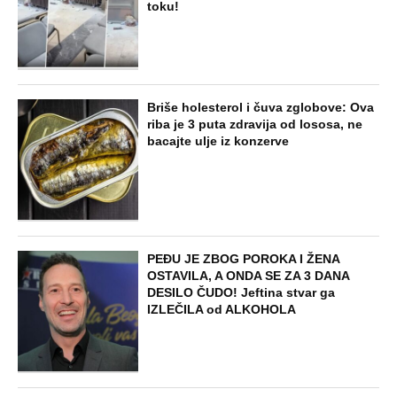
toku!
Briše holesterol i čuva zglobove: Ova
riba je 3 puta zdravija od lososa, ne
bacajte ulje iz konzerve
PEĐU JE ZBOG POROKA I ŽENA
OSTAVILA, A ONDA SE ZA 3 DANA
DESILO ČUDO! Jeftina stvar ga
IZLEČILA od ALKOHOLA