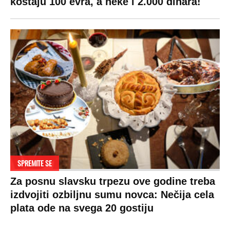
koštaju 100 evra, a neke i 2.000 dinara!
SPREMITE SE
Za posnu slavsku trpezu ove godine treba
izdvojiti ozbiljnu sumu novca: Nečija cela
plata ode na svega 20 gostiju