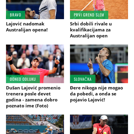
BRAVO
PRVI GREND SLEM
Lajović nadomak
Srbi dobili rivale u
Australijan opena!
kvalifikacijama za
Australijan open
DONEO ODLUKU
SLOVAČKA
Dušan Lajović promenio
Đere nikoga nije mogao
trenera posle devet
da pobedi, a onda se
godina - zamena dobro
pojavio Lajović!
poznato ime (Foto)