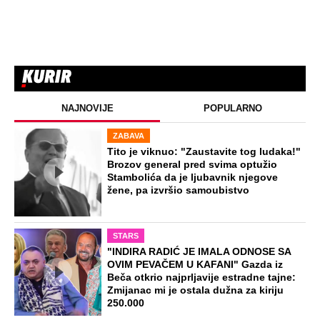
NAJNOVIJE
POPULARNO
ZABAVA
Tito je viknuo: "Zaustavite tog ludaka!"
Brozov general pred svima optužio
Stambolića da je ljubavnik njegove
žene, pa izvršio samoubistvo
STARS
"INDIRA RADIĆ JE IMALA ODNOSE SA
OVIM PEVAČEM U KAFANI" Gazda iz
Beča otkrio najprljavije estradne tajne:
Zmijanac mi je ostala dužna za kiriju
250.000