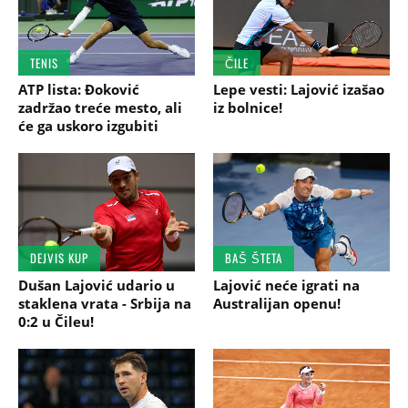
TENIS
ČILE
ATP lista: Đoković
Lepe vesti: Lajović izašao
zadržao treće mesto, ali
iz bolnice!
će ga uskoro izgubiti
DEJVIS KUP
BAŠ ŠTETA
Dušan Lajović udario u
Lajović neće igrati na
staklena vrata - Srbija na
Australijan openu!
0:2 u Čileu!