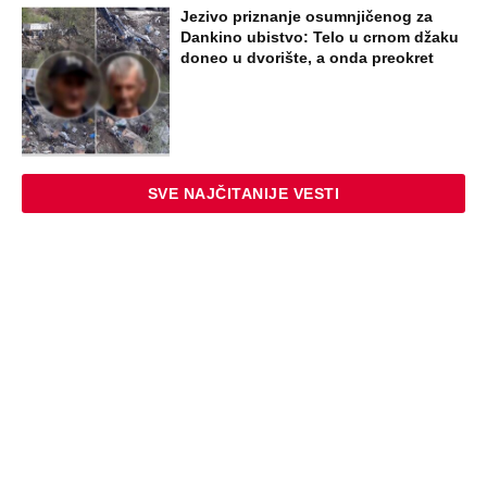
Jezivo priznanje osumnjičenog za
Dankino ubistvo: Telo u crnom džaku
doneo u dvorište, a onda preokret
SVE NAJČITANIJE VESTI