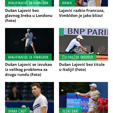
KVALIFIKACIJE ZA VIMBLDON
BRAVO
Dušan Lajović bez
Lajović razbio Francuza,
glavnog žreba u Londonu
Vimbldon je jako blizu!
(Foto)
KVALIFIKACIJE ZA VIMBLDON
ČELENDŽER SASUOLO
Dušan Lajović se izvukao
Dušan Lajović bez titule
iz velikog problema za
u Italiji! (Foto)
drugu rundu (Foto)
SVAKA ČAST
TEŠKI DANI