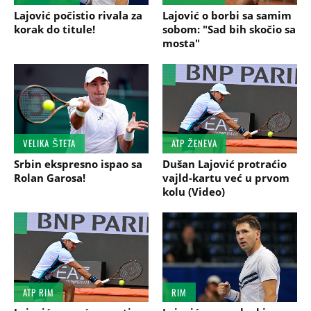
Lajović počistio rivala za
Lajović o borbi sa samim
korak do titule!
sobom: "Sad bih skočio sa
mosta"
VELIKA ŠTETA
ATP ŽENEVA
Srbin ekspresno ispao sa
Dušan Lajović protraćio
Rolan Garosa!
vajld-kartu već u prvom
kolu (Video)
ATP RIM
RIM